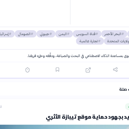
البحر الأحمر
قناة السويس
اليمن
جيبوتي
الصومال
إسرائي
ولايات المتحدة
تجارة عالمية
توى بمساعدة الذكاء الاصطناعي في البحث والصياغة، ودقّقه وحرّره فريقنا.
·
سياسة الذكاء الاصطناعي
 صلة
قب
شيد بجهود حماية موقع تيبازة الأثري