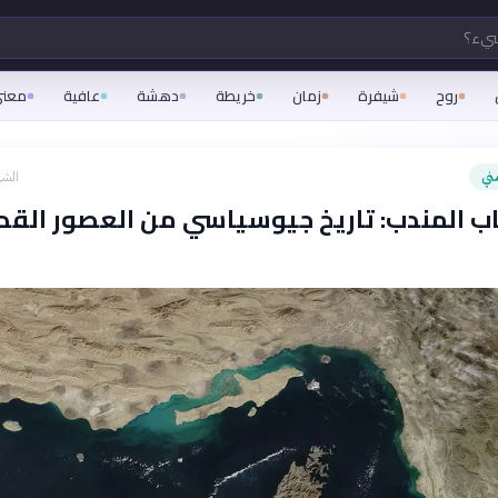
شيء؟
روح
شيفرة
زمان
خريطة
دهشة
عافية
معن
ني
الشه
 المندب: تاريخ جيوسياسي من العصور القد