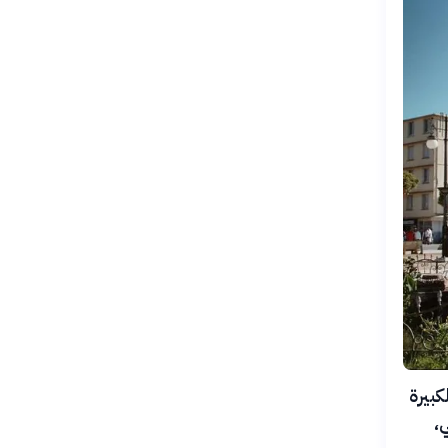
كبيرة
ي،