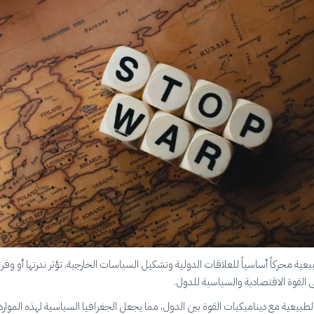
طبيعية محركاً أساسياً للعلاقات الدولية وتشكيل السياسات الخارجية. تؤثر ندرتها أو وفرت
القوة الاقتصادية والسياسية للدول.
لطبيعية مع ديناميكيات القوة بين الدول، مما يجعل الجغرافيا السياسية لهذه الموارد 