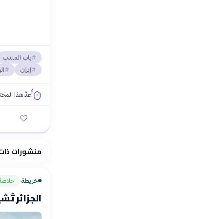
باب المندب
إيران
ال
أُعدّ هذا المح
فلسفتنا المعرفية
منشورات ذات
خريطة
خلاصة
›
الجزائر تُ