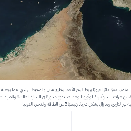
مندب ممرًا مائيًا حيويًا يربط البحر الأحمر بخليج عدن والمحيط الهندي، مما يجعله 
ين قارات آسيا وأفريقيا وأوروبا. وقد لعب دورًا محوريًا في التجارة العالمية والصراعات
ة عبر التاريخ، وما زال يشكل شريانًا رئيسيًا لأمن الطاقة والتجارة الدولية.