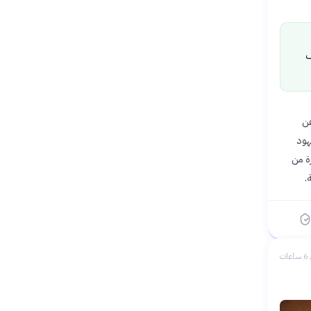
ف
ربت اللجنة عن
هود
ة من
ات