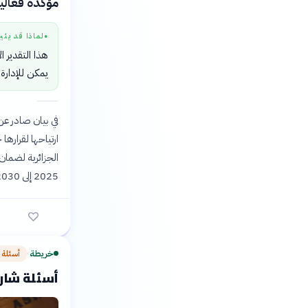
مؤكدةً فعالية خط
لماذا قد يثي
●
هذا التقدير ا
يمكن للإدارة
ارتياحها لقرارها
الجزائرية لضمان
2025 إلى 2030، معتبرةً أن تنفيذه يمثل ركيزة صلبة لإدارة الموقع وحماية قيمته العالمية الاستثنائية.
خريطة
أسئلة 
›
أسئلة شارح