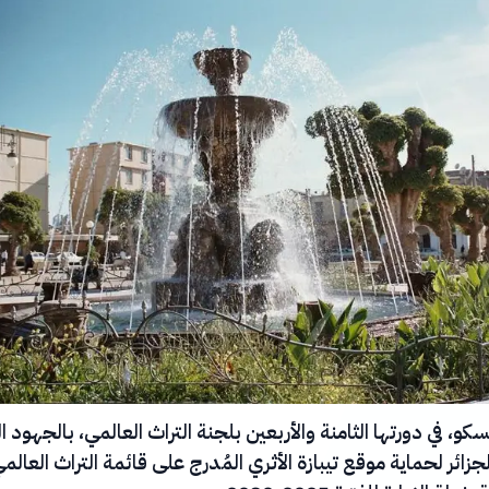
و، في دورتها الثامنة والأربعين بلجنة التراث العالمي، بالجهود ال
لجزائر لحماية موقع تيبازة الأثري المُدرج على قائمة التراث العالم