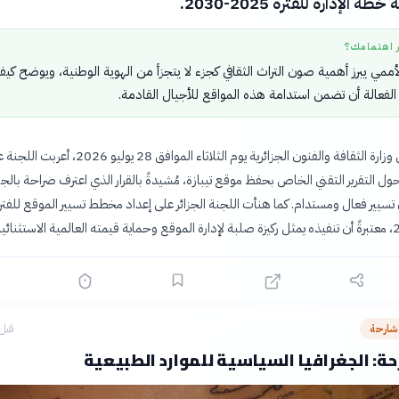
ة الإدارة للفترة 2025-2030.
ر اهتمامك؟
لأممي يبرز أهمية صون التراث الثقافي كجزء لا يتجزأ من الهوية الوطنية، ويوضح كي
 الفعالة أن تضمن استدامة هذه المواقع للأجيال القادمة.
في بيان صادر عن وزارة الثقافة والفنون الجزائرية يوم الثلاثاء الموافق 28 يوليو 2026، أع
 حول التقرير التقني الخاص بحفظ موقع تيبازة، مُشيدةً بالقرار الذي اعترف صراحة بالج
 تسيير فعال ومستدام. كما هنأت اللجنة الجزائر على إعداد مخطط تسيير الموقع للفتر
شارحة
قبل 6 ساع
ة: الجغرافيا السياسية للموارد الطبيعية