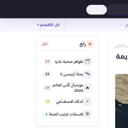
ى
كل الأقسام
رائج
الكل
ر الماضي
يمة
🗂️
ظواهر صحية نادرة
37
🛰️
رحلة أرتيمس 2
33
مونديال كأس العالم
🔥
27
2026
⚡
الذكاء الاصطناعي
18
🎯
فلسفات لترتيب الحياة
6