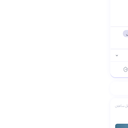
ل
ل ساعتين