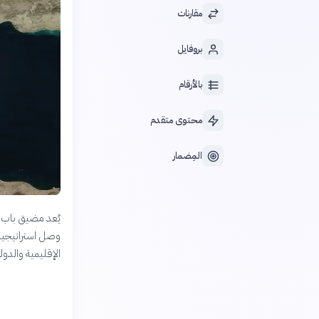
مقارنات
بروفايل
بالأرقام
محتوى متقدم
المِضمار
يُعد مضيق باب ال
وصل استراتيجية ب
الإقليمية والدولي