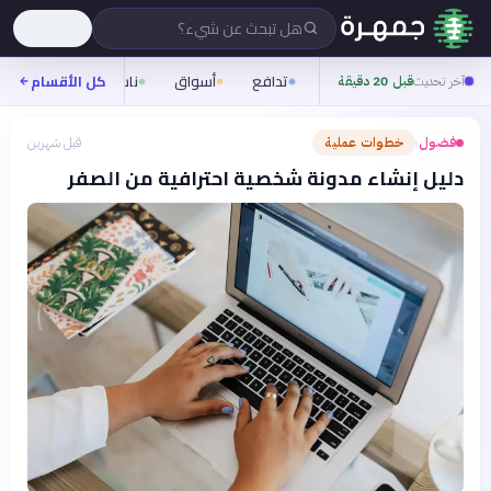
هل تبحث عن شيء؟
تدافع
أسواق
ناس
روح
كل الأقسام
شيف
آخر تحديث
قبل 20 دقيقة
فضول
خطوات عملية
قبل شهرين
›
دليل إنشاء مدونة شخصية احترافية من الصفر