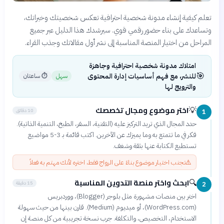
تعلم كيفية إنشاء مدونة شخصية احترافية تعكس شخصيتك وخبراتك،
وتساعدك على بناء حضور رقمي قوي. سيرشدك هذا الدليل عبر جميع
المراحل من اختيار المنصة المناسبة إلى نشر أول مقالاتك وجذب القراء.
امتلاك مدونة شخصية احترافية وجاهزة
🎯
للنشر، مع فهم أساسيات إدارة المحتوى
سهل
⏱
ساعتان
والترويج لها
اختر موضوع ومجال تخصصك
💡
10 دقائق
1
حدد المجال الذي تريد التركيز عليه (التقنية، السفر، الطبخ، التنمية الذاتية).
فكر في ما تتمتع به وما يميزك عن الآخرين. اكتب قائمة بـ 3-5 مواضيع
تستطيع الكتابة عنها بثقة وشغف.
⚠️
تجنب اختيار موضوع بناءً على الرواج فقط، اختره لأنك مهتم به فعلاً
ابحث واختر منصة التدوين المناسبة
🔍
15 دقيقة
2
اختر بين منصات مشهورة مثل بلوجر (Blogger)، ووردبريس
(WordPress.com)، أو ميديوم (Medium). قارن بينها من حيث سهولة
الاستخدام، التخصيص، والتكلفة. جرب نسخة تجريبية من كل منصة إن