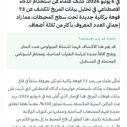
في 6 يوليو 2026، كشف علماء عن استخدام الذكاء
الاصطناعي في تحليل بيانات المريخ للكشف عن 73
فوهة بركانية جديدة تحت سطح المحيطات، مما زاد
إجمالي العدد المعروف بأكثر من ثلاثة أضعاف.
لماذا قد يثير اهتمامك؟
●
قد يغير هذا الاكتشاف فهمنا للنشاط الجيولوجي تحت البحار،
ويفتح آفاقاً جديدة لدراسة التغيرات المناخية، ومخاطر التسونامي
المحتملة في المستقبل.
تَمكّن علماء من رصد 73 فوهة بركانية لم تكن معروفة سابقاً في قاع
المحيطات، وذلك باستخدام خوارزميات الذكاء الاصطناعي التي دُربت على
بيانات فوهات المريخ. هذا الإنجاز، الذي أُعلن عنه في 6 يوليو 2026، يزيد
عدد البراكين البحرية المكتشفة بنسبة تتجاوز 300%، مقدماً نقطة انطلاق
جديدة لفهم المجتمعات الساحلية وحمايتها من الثورات البركانية
المستقبلية. يكشف هذا التطور أن قاع المحيط ما زال يخبئ الكثير من
الأسرار، ويسلط الضوء على الإمكانات الهائلة للذكاء الاصطناعي في تحقيق