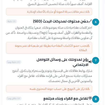
القراءة. أضف صوراً ذات صلة لتحسين التنسيق البصري.
⚠️
لا تنشر مقالات سيئة الجودة أو مليئة بالأخطاء الإملائية
حسّن محتواك لمحركات البحث (SEO)
🔗
15 دقيقة
6
اختر كلمات مفتاحية ذات صلة بموضوعاتك. ضعها بذكاء في العنوان
والمقدمة والفقرات الأولى. أضف وسوماً (Tags) وتصنيفات واضحة. تأكد من
أن عناوين مقالاتك واصفة ومحتوية على كلمات مفتاحية.
⚠️
تجنب حشو الكلمات المفتاحية بطريقة غير طبيعية قد تضر بجودة
المقالة
روّج لمدونتك على وسائل التواصل
7
📢
15 دقيقة يومياً
الاجتماعي
شارك روابط مقالاتك على فيسبوك وتويتر وإنستجرام ولينكدإن. أنشئ
مشاركات جاذبة تشجع الناس على قراءة مقالاتك. تفاعل مع القراء
والمدونين الآخرين في مجال تخصصك.
⚠️
لا تركز على الترويج على حساب جودة المحتوى نفسه
تفاعل مع القراء وبناء مجتمع
💬
10 دقائق يومياً
8
رد على التعليقات بسرعة واحترام. اشكر القراء على دعمهم. استجب