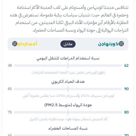
تتنافس مدينتا كوبنهاجن وأمستردام على لقب المدينة الأكثر استدامة
وخضرة في العالم، حيث تتبنيان سياسات بيئية طموحة. نستعرض في هذه
المقارنة بالأرقام أبرز مؤشرات الأداء البيئي لكلتا المدينتين، من استخدام
الدراجات الهوائية إلى جودة الهواء ونسبة المساحات الخضراء.
🔴
🔵
كوبنهاجن
أمستردام
مقابل
نسبة استخدام الدراجات للتنقل اليومي
48
62
تتفوق كوبنهاجن بفضل بنيتها التحتية المخصصة للدراجات.
هدف الحياد الكربوني
85
90
كوبنهاجن تستهدف 2025 وأمستردام 2050، مما يعكس طموحاً أعلى.
جودة الهواء (متوسط PM2.5)
75
80
كلا المدينتين تتمتعان بجودة هواء جيدة مقارنة بالمدن الكبرى.
نسبة المساحات الخضراء
65
70