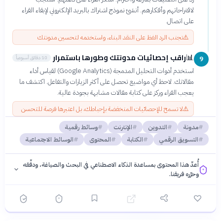
لاقتراحاتهم وأفكارهم. أنشئ نموذج اشتراك بالبريد الإلكتروني لإبقاء القراء
على اتصال.
⚠️
تجنب الرد الفظ على النقد البناء، واستخدمه لتحسين مدونتك
راقب إحصائيات مدونتك وطورها باستمرار
📊
10 دقائق أسبوعياً
9
استخدم أدوات التحليل المدمجة (Google Analytics) لقياس أداء
مقالاتك. لاحظ أي مواضيع تحصل على أكثر الزيارات والتفاعل. اكتشف ما
يعجب القراء وركز على كتابة مقالات مشابهة بجودة عالية.
⚠️
لا تسمح للإحصائيات المنخفضة بإحباطك، بل اعتبرها فرصة للتحسن
مدونة
التدوين
الإنترنت
وسائط رقمية
التسويق الرقمي
الكتابة
المحتوى
الوسائط الاجتماعية
أُعدّ هذا المحتوى بمساعدة الذكاء الاصطناعي في البحث والصياغة، ودقّقه
وحرّره فريقنا.