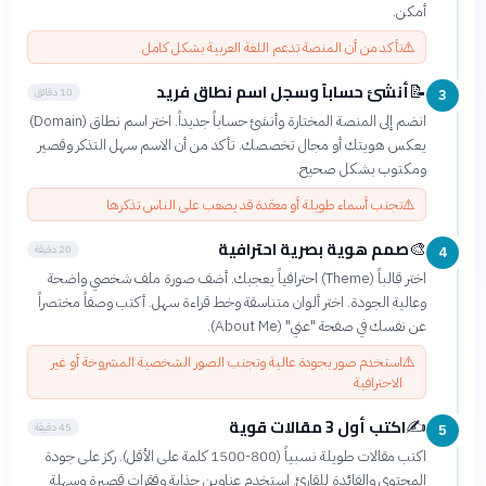
أمكن.
⚠️
تأكد من أن المنصة تدعم اللغة العربية بشكل كامل
أنشئ حساباً وسجل اسم نطاق فريد
📝
10 دقائق
3
انضم إلى المنصة المختارة وأنشئ حساباً جديداً. اختر اسم نطاق (Domain)
يعكس هويتك أو مجال تخصصك. تأكد من أن الاسم سهل التذكر وقصير
ومكتوب بشكل صحيح.
⚠️
تجنب أسماء طويلة أو معقدة قد يصعب على الناس تذكرها
صمم هوية بصرية احترافية
🎨
20 دقيقة
4
اختر قالباً (Theme) احترافياً يعجبك. أضف صورة ملف شخصي واضحة
وعالية الجودة. اختر ألوان متناسقة وخط قراءة سهل. أكتب وصفاً مختصراً
عن نفسك في صفحة "عني" (About Me).
⚠️
استخدم صور بجودة عالية وتجنب الصور الشخصية المشروخة أو غير
الاحترافية
اكتب أول 3 مقالات قوية
✍️
45 دقيقة
5
اكتب مقالات طويلة نسبياً (800-1500 كلمة على الأقل). ركز على جودة
المحتوى والفائدة للقارئ. استخدم عناوين جذابة وفقرات قصيرة وسهلة