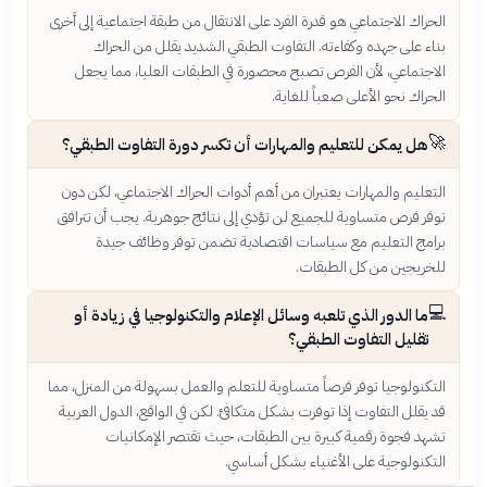
الحراك الاجتماعي هو قدرة الفرد على الانتقال من طبقة اجتماعية إلى أخرى
بناء على جهده وكفاءته. التفاوت الطبقي الشديد يقلل من الحراك
الاجتماعي، لأن الفرص تصبح محصورة في الطبقات العليا، مما يجعل
الحراك نحو الأعلى صعباً للغاية.
🚀
هل يمكن للتعليم والمهارات أن تكسر دورة التفاوت الطبقي؟
التعليم والمهارات يعتبران من أهم أدوات الحراك الاجتماعي، لكن دون
توفر فرص متساوية للجميع لن تؤدي إلى نتائج جوهرية. يجب أن تترافق
برامج التعليم مع سياسات اقتصادية تضمن توفر وظائف جيدة
للخريجين من كل الطبقات.
💻
ما الدور الذي تلعبه وسائل الإعلام والتكنولوجيا في زيادة أو
تقليل التفاوت الطبقي؟
التكنولوجيا توفر فرصاً متساوية للتعلم والعمل بسهولة من المنزل، مما
قد يقلل التفاوت إذا توفرت بشكل متكافئ. لكن في الواقع، الدول العربية
تشهد فجوة رقمية كبيرة بين الطبقات، حيث تقتصر الإمكانيات
التكنولوجية على الأغنياء بشكل أساسي.