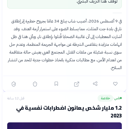
لوقف هذا النزيف البشري.
في 9 أغسطس 2026، أصيب شاب يبلغ 34 عامًا بجروح خطيرة إثر إطلاق
نار في بلدة جت المثلث، مما يسلط الضوء على استمرار أزمة العنف. وقد
أشارت المعطيات إلى أن غالبية الضحايا قُتلوا بإطلاق نار، ويأتي هذا في ظل
اتهامات متزايدة بتقاعس الشرطة عن مواجهة الجريمة المنظمة، وعدم حل
سوى نسبة ضئيلة من ملفات القتل. المجتمع العربي يعيش حالة متفاقمة
من انعدام الأمن، مع مطالبات متكررة باتخاذ خطوات جدية للحد من انتشار
السلاح.
ناس
خلاصة
قبل 12 ساعة
›
1.2 مليار شخص يعانون اضطرابات نفسية في
2023