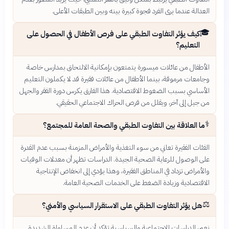
العدالة عندما يرى الفرد فجوة كبيرة بينه وبين الطبقات الأعلى.
🎓
كيف يؤثر التفاوت الطبقي على فرص الأطفال في الحصول على
التعليم؟
الأطفال من عائلات ميسورة يتمتعون بإمكانية الالتحاق بمدارس خاصة
وجامعات مرموقة، بينما الأطفال من عائلات فقيرة قد لا يكملون التعليم
الأساسي بسبب الضغوط الاقتصادية. هذا الفارق يكرس دورة الفقر والجهل
من جيل إلى آخر، ويقلل من فرص الحراك الاجتماعي الحقيقي.
⚕️
ما العلاقة بين التفاوت الطبقي والصحة العامة للمجتمع؟
الفئات الفقيرة تعاني من سوء التغذية والأمراض المزمنة بسبب عدم القدرة
على الوصول للرعاية الصحية الجيدة. الدراسات تظهر أن معدلات الوفيات
والأمراض تزداد في المناطق الفقيرة، وهذا يؤدي إلى انخفاض الإنتاجية
الاقتصادية وزيادة الضغط على الخدمات الصحية العامة.
⚖️
هل يؤثر التفاوت الطبقي على الاستقرار السياسي والأمني؟
نعم، الدراسات الاجتماعية والسياسية تؤكد أن عدم المساواة الشديدة