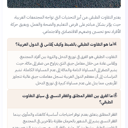
يعتبر التفاوت الطبقي من أبرز التحديات التي تواجه المجتمعات العربية،
حيث يؤثر بشكل مباشر على فرص التعليم والصحة والعمل، ويعيق حركة
الأفراد نحو تحسين وضعهم الاقتصادي والاجتماعي.
📊
ما هو التفاوت الطبقي بالضبط وكيف يُقاس في الدول العربية؟
التفاوت الطبقي هو الفرق في توزيع الدخل والثروة بين أفراد المجتمع،
ويُقاس عادة من خلال معامل جيني الذي يتراوح من صفر إلى مائة، حيث
يشير الصفر إلى المساواة التامة والمائة إلى عدم المساواة الكاملة. تشير
الدراسات إلى أن معظم الدول العربية تسجل معاملات جيني عالية تتجاوز
الأربعين، مما يدل على عدم مساواة كبيرة في توزيع الدخل.
💰
ما الفرق بين الفقر المطلق والفقر النسبي في سياق التفاوت
الطبقي؟
الفقر المطلق يتعلق بعدم توفر احتياجات أساسية كالغذاء والمأوى، بينما
الفقر النسبي يشير إلى الشعور بالحرمان مقارنة بالآخرين في المجتمع.
التفاوت الطبقي يرتبط بشكل وثيق بالفقر النسبي، حيث يزيد الشعور بعدم