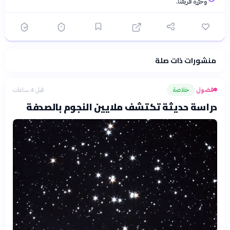
وحرّره فريقنا.
منشورات ذات صلة
فلسفتنا المعرفية
·
سياسة الذكاء الاصطناعي
فضول
خلاصة
قبل 4 ساعات
›
دراسة حديثة تكتشف ملايين النجوم بالصدفة