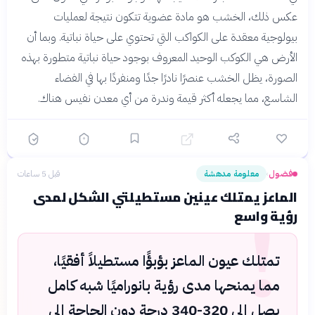
عكس ذلك، الخشب هو مادة عضوية تتكون نتيجة لعمليات
بيولوجية معقدة على الكواكب التي تحتوي على حياة نباتية. وبما أن
الأرض هي الكوكب الوحيد المعروف بوجود حياة نباتية متطورة بهذه
الصورة، يظل الخشب عنصرًا نادرًا جدًا ومنفردًا بها في الفضاء
الشاسع، مما يجعله أكثر قيمة وندرة من أي معدن نفيس هناك.
فضول
معلومة مدهشة
قبل 5 ساعات
›
!
الماعز يمتلك عينين مستطيلتي الشكل لمدى
رؤية واسع
تمتلك عيون الماعز بؤبؤًا مستطيلاً أفقيًا،
مما يمنحها مدى رؤية بانوراميًا شبه كامل
يصل إلى 320-340 درجة دون الحاجة إلى