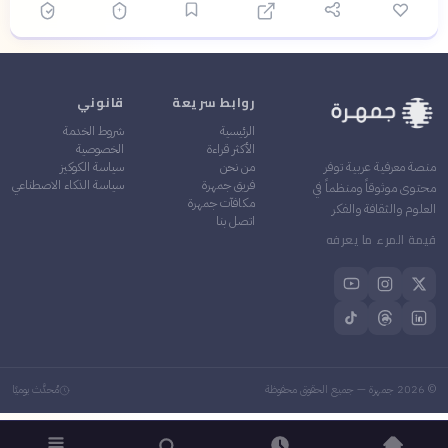
روابط سريعة
قانوني
الرئيسية
شروط الخدمة
الأكثر قراءة
الخصوصية
من نحن
سياسة الكوكيز
منصة معرفية عربية توفر
فريق جمهرة
سياسة الذكاء الاصطناعي
محتوى موثوقاً ومنظماً في
مكافآت جمهرة
العلوم والثقافة والفكر
اتصل بنا
قيمة المرء ما يعرفه
©
2026
جمهرة — جميع الحقوق محفوظة
مُحدَّث يوميًا