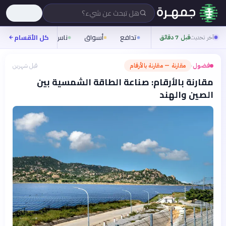
هل تبحث عن شيء؟
تدافع
أسواق
ناس
روح
كل الأقسام
شيفر
آخر تحديث
قبل 7 دقائق
فضول
مقارنة — مقارنة بالأرقام
قبل شهرين
›
مقارنة بالأرقام: صناعة الطاقة الشمسية بين
الصين والهند