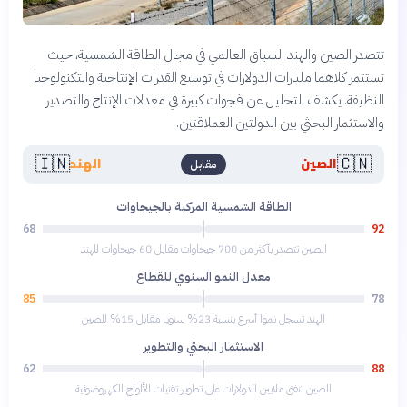
تتصدر الصين والهند السباق العالمي في مجال الطاقة الشمسية، حيث
تستثمر كلاهما مليارات الدولارات في توسيع القدرات الإنتاجية والتكنولوجيا
النظيفة. يكشف التحليل عن فجوات كبيرة في معدلات الإنتاج والتصدير
والاستثمار البحثي بين الدولتين العملاقتين.
🇮🇳
🇨🇳
الصين
الهند
مقابل
الطاقة الشمسية المركبة بالجيجاوات
68
92
الصين تتصدر بأكثر من 700 جيجاوات مقابل 60 جيجاوات للهند
معدل النمو السنوي للقطاع
85
78
الهند تسجل نموا أسرع بنسبة 23% سنويا مقابل 15% للصين
الاستثمار البحثي والتطوير
62
88
الصين تنفق ملايين الدولارات على تطوير تقنيات الألواح الكهروضوئية