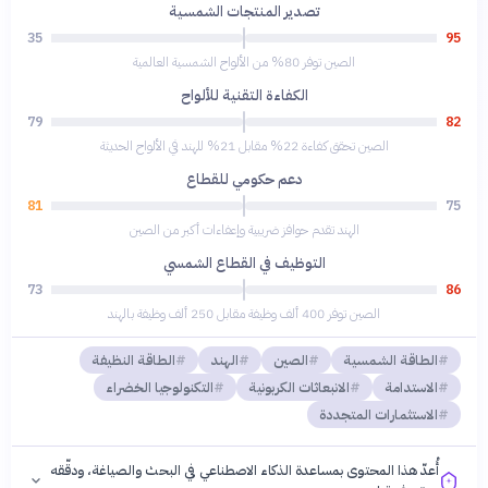
تصدير المنتجات الشمسية
35
95
الصين توفر 80% من الألواح الشمسية العالمية
الكفاءة التقنية للألواح
79
82
الصين تحقق كفاءة 22% مقابل 21% للهند في الألواح الحديثة
دعم حكومي للقطاع
81
75
الهند تقدم حوافز ضريبية وإعفاءات أكبر من الصين
التوظيف في القطاع الشمسي
73
86
الصين توفر 400 ألف وظيفة مقابل 250 ألف وظيفة بالهند
الطاقة الشمسية
الصين
الهند
الطاقة النظيفة
الاستدامة
الانبعاثات الكربونية
التكنولوجيا الخضراء
الاستثمارات المتجددة
أُعدّ هذا المحتوى بمساعدة الذكاء الاصطناعي في البحث والصياغة، ودقّقه