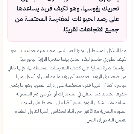
تحريك رؤوسها، وهو تكيف فريد يساعدها
على رصد الحيوانات المفترسة المحتملة من
جميع الاتجاهات تقريبًا.
هذا الشكل المستطيل لبؤبؤ العين ليس مجرد ميزة جمالية، بل هو
تكيف تطوري حاسم لبقاء الماعز. بينما تمنحها الرؤية البانورامية
الواسعة قدرة ممتازة على كشف المفترسات المحيطة بها، فإنها تعاني
من ضعف في الرؤية العمودية، أي رؤية ما هو أعلى أو أسفل منها
مباشرة. كما أن لديها قدرة منخفضة على إدراك العمق، وهو ما يفسر
حذرها الشديد عند التنقل في المنحدرات أو الأراضي غير المستوية.
يساعد هذا الشكل البؤبؤ الماعز أيضًا على الحفاظ على استواء
الصورة البصرية مع الأفق حتى أثناء انخفاض رأسها لتناول الطعام،
بفضل آلية دوران العين.