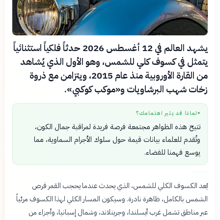
يشهد العالم في 12 أغسطس 2026 حدثاً فلكياً استثنائياً
يتمثل في كسوف كلي للشمس، وهو الأول الذي يُشاهد
من القارة الأوروبية منذ عام 2015، ويتزامن مع ذروة
زخات شهب البرشاويات و«موكب كوكبي».
لماذا قد يثير اهتمامك؟
●
تتيح هذه الظواهر مجتمعة فرصة فريدة لمراقبة جمال الكون،
وتُقدم للعلماء بيانات قيمة حول سلوك الأجرام السماوية، مما
يوسع فهمنا للفضاء.
يُعد الكسوف الكلي للشمس، الذي يحدث عندما يحجب القمر قرص
الشمس بالكامل، ظاهرة نادرة. وسيكون المسار الكلي لهذا الكسوف مرئياً
عبر مناطق تشمل غرب أيسلندا، وجرينلاند، وشمال إسبانيا، وأجزاء من