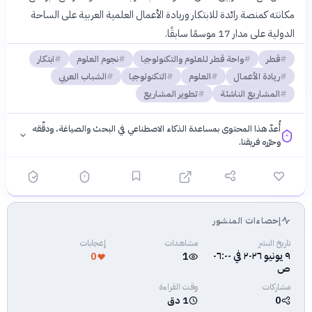
مكانته كمنصة رائدة للابتكار وريادة الأعمال العلمية العربية على الساحة
الدولية على مدار 17 موسمًا سابقًا.
قطر
واحة قطر للعلوم والتكنولوجيا
نجوم العلوم
ابتكار
ريادة الأعمال
العلوم
التكنولوجيا
الشباب العربي
المشاريع الناشئة
تطوير المشاريع
أُعدّ هذا المحتوى بمساعدة الذكاء الاصطناعي في البحث والصياغة، ودقّقه
وحرّره فريقنا.
إحصاءات المنشور
فلسفتنا المعرفية
·
سياسة الذكاء الاصطناعي
تاريخ النشر
مشاهدات
إعجابات
٩ يونيو ٢٠٢٦ في ٠٦:٠٠
0
1
ص
مشاركات
وقت القراءة
0
1 دق