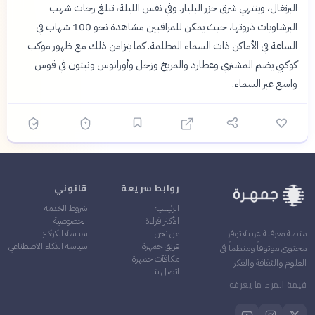
البرتغال، وينتهي شرق جزر البليار. وفي نفس الليلة، تبلغ زخات شهب
البرشاويات ذروتها، حيث يمكن للمراقبين مشاهدة نحو 100 شهاب في
الساعة في الأماكن ذات السماء المظلمة. كما يتزامن ذلك مع ظهور موكب
كوكبي يضم المشتري وعطارد والمريخ وزحل وأورانوس ونبتون في قوس
واسع عبر السماء.
روابط سريعة
قانوني
الرئيسية
شروط الخدمة
الأكثر قراءة
الخصوصية
من نحن
سياسة الكوكيز
منصة معرفية عربية توفر
فريق جمهرة
سياسة الذكاء الاصطناعي
محتوى موثوقاً ومنظماً في
مكافآت جمهرة
العلوم والثقافة والفكر
اتصل بنا
قيمة المرء ما يعرفه