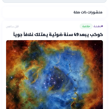
منشورات ذات صلة
دهشة
خلاصة
قبل ساعتين
›
كوكب يبعد 49 سنة ضوئية يمتلك غلافاً جوياً