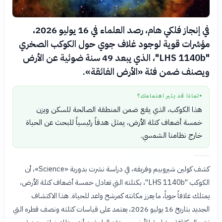
في إنجاز فلكي هام، رصد العلماء في 16 يوليو 2026،
مؤشرات قوية لوجود غلاف جوي حول الكوكب الصخري
"LHS 1140b"، الذي يبعد 49 سنة ضوئية عن الأرض
ويصنف ضمن فئة «الأرض الفائقة».
لماذا قد يثير اهتمامك؟
●
هذا الكوكب، الذي يقع ضمن المنطقة الصالحة للسكن ويزن
خمسة أضعاف كتلة الأرض، يمثل هدفاً رئيسياً للبحث عن الحياة
خارج نظامنا الشمسي.
كشف كولين شيروبيم وفريقه، في دراسة نشرت بدورية «Science»، أن
الكوكب "LHS 1140b"، بكتلته التي تعادل خمسة أضعاف كتلة الأرض،
يمتلك غلافاً جوياً، ما يعزز مكانته كمرشح واعد للحياة. هذا الاكتشاف
الجديد بتاريخ 16 يوليو 2026، يعتمد على قياسات كتلته ونصف قطره التي