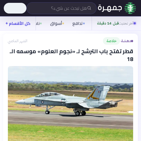
هل تبحث عن شيء؟
تدافع
أسواق
ناس
روح
كل الأقسام
شيف
آخر تحديث
قبل 14 دقيقة
دهشة
خلاصة
الشهر الماضي
›
قطر تفتح باب الترشح لـ «نجوم العلوم» موسمه الـ
18