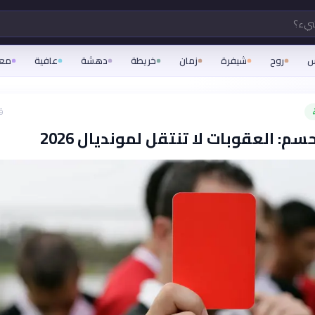
شيء؟
س
روح
شيفرة
زمان
خريطة
دهشة
عافية
مع
ق
سم: العقوبات لا تنتقل لمونديال 2026