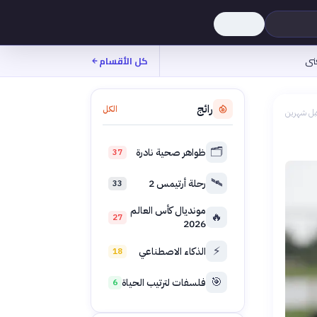
نى
كل الأقسام
رائج
الكل
بل شهرين
🗂️
ظواهر صحية نادرة
37
🛰️
رحلة أرتيمس 2
33
مونديال كأس العالم
🔥
27
2026
⚡
الذكاء الاصطناعي
18
🎯
فلسفات لترتيب الحياة
6