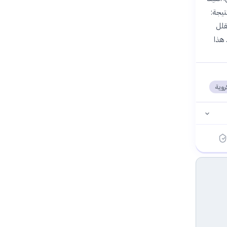
تيجة:
تقلل
 هذا
روية