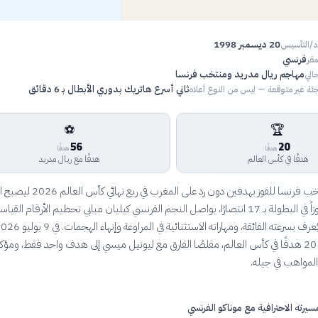
20 ديسمبر 1998
اد/التأسيس
فرنسي
مقر
مهاجم ريال مدريد ومنتخب فرنسا
الي
ثاني أسرع هاتريك بدوري الأبطال بـ 6 دقائق
ئة غير متوقعة — ليس من النوع أعلاه
⚽
🏆
56
20
هدفًا
هدفًا
هدفًا في كأس العالم
هدفًا مع ريال مدريد
بعد قيادته لمنتخب فرنسا للفوز بهدفين دون رد على المغرب في
الفرنسي الأكثر فوزاً في البطولة بـ 17 انتصارًا، يواصل النجم الفرنسي كيليان مبابي تحطيم الأرقام القي
مبابي رصيده إلى 20 هدفًا في كأس العالم، مقلصًا الفارق مع ليونيل ميسي إلى هدف واحد فقط، ومؤكد
 المواهب في جيله.
مسيرته الاحترافية مع موناكو الفرنسي