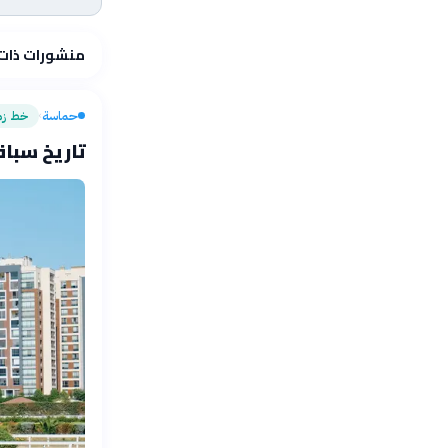
منشورات ذات
حماسة
خط زم
›
تاريخ سباقا