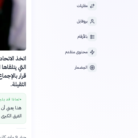
مقارنات
بروفايل
بالأرقام
محتوى متقدم
اتخذ الاتحاد 
المِضمار
الثقيلة.
لماذا قد يثي
●
هذا يعني أن 
الفرق الكبرى 
حتى 9 مايو