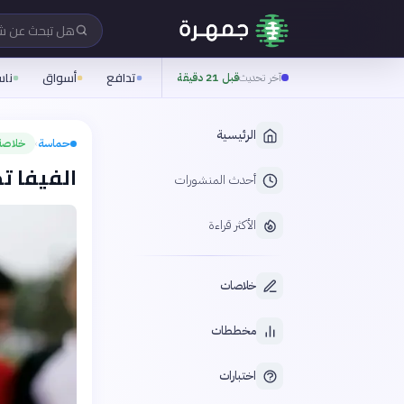
هل تبحث عن 
تدافع
أسواق
نا
آخر تحديث
قبل 21 دقيقة
الرئيسية
حماسة
خلاصة
›
الفيفا تح
أحدث المنشورات
الأكثر قراءة
خلاصات
مخططات
اختبارات