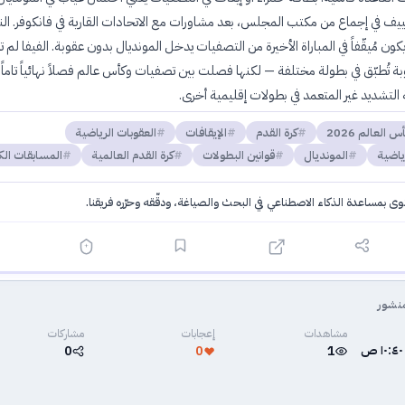
ف في إجماع من مكتب المجلس، بعد مشاورات مع الاتحادات القارية في فانكوفر. الن
كون مُيقّفاً في المباراة الأخيرة من التصفيات يدخل المونديال بدون عقوبة. الفيفا لم 
ة تُطبّق في بطولة مختلفة — لكنها فصلت بين تصفيات وكأس عالم فصلاً نهائياً تاماً.
لتشديد غير المتعمد في بطولات إقليمية أخرى.
س العالم 2026
كرة القدم
الإيقافات
العقوبات الرياضية
ياضية
المونديال
قوانين البطولات
كرة القدم العالمية
المسابقات الك
توى بمساعدة الذكاء الاصطناعي في البحث والصياغة، ودقّقه وحرّره فريقنا.
·
سياسة الذكاء الاصطناعي
نشور
مشاهدات
إعجابات
مشاركات
0
0
1