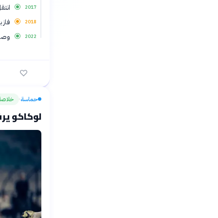
انتق
2017
فاز 
2018
وصل 
2022
حماسة
خلاصة
›
لوكاكو ير