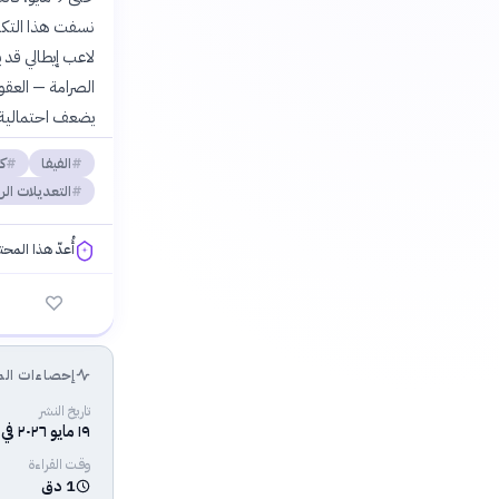
نسفت هذا التكيي
لاعب إيطالي قد ي
الصرامة — العقوب
يضعف احتمالية ا
الفيفا
كأ
التعديلات الر
أُعدّ هذا المح
فلسفتنا المعرفية
إحصاءات الم
تاريخ النشر
١٩ مايو ٢٠٢٦ في ١٠:٤٠ ص
وقت القراءة
1 دق