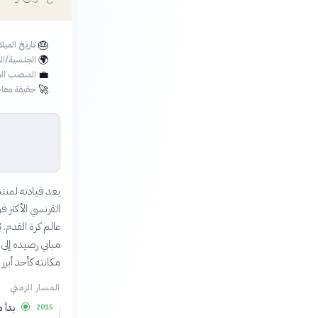
🎂
تاريخ الميل
🌍
الجنسية/ال
💼
المنصب الح
🚀
حقيقة مفاج
مكانته كأحد أبرز
المسار الزمني
بدأ 
2015