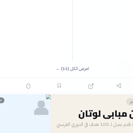
اعرض الكل (11) ←
👤
قبل 3
يل
 مبابي لوتان
أسرع لاعب كرة قدم يصل لـ 100 هدف في الدوري الفرنسي