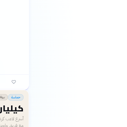
بروفا
حماسة
كيليان
مع فريق واحد