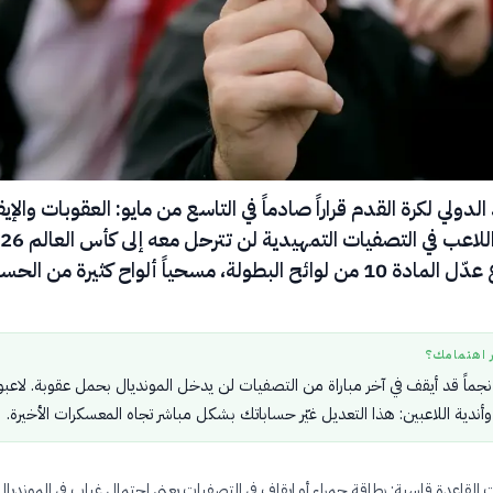
الدولي لكرة القدم قراراً صادماً في التاسع من مايو: العقوبات والإي
قرار بالإجماع عدّل المادة 10 من لوائح البطولة، مسحياً ألواح كثيرة من ال
ر اهتمامك؟
نجماً قد أيقف في آخر مباراة من التصفيات لن يدخل المونديال بحمل عقوبة. لاعبو
وأندية اللاعبين: هذا التعديل غيّر حساباتك بشكل مباشر تجاه المعسكرات الأخيرة.
، كانت القاعدة قاسية: بطاقة حمراء أو إيقاف في التصفيات يعني احتمال غياب في المونديال.