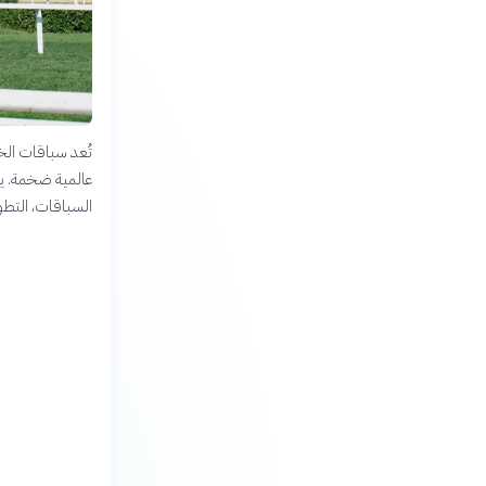
تُعد سباقات ال
عالمية ضخمة. يب
السباقات، التطور