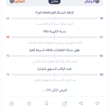
🔴
🔵
اليابان
ألمانيا
مقابل
كثافة الشبكة (كم/1000 كم²)
65
78
اليابان تمتلك شبكة أكثر كثافة نسبياً.
نسبة الكهربة (%)
95
80
ألمانيا تتفوق في نسبة كهربة خطوط السكك الحديدية.
طول شبكة القطارات فائقة السرعة (كم)
70
92
اليابان رائدة عالمياً في قطارات الشينكانسن.
عدد الركاب السنوي (مليار)
75
90
عدد الركاب أعلى بشكل ملحوظ في اليابان.
اعرض الكل (7) ←