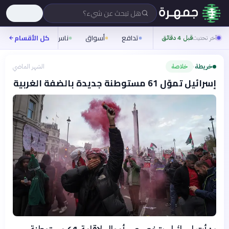
هل تبحث عن شيء؟
تدافع
أسواق
ناس
روح
كل الأقسام
شيفر
آخر تحديث
قبل 4 دقائق
خريطة
خلاصة
الشهر الماضي
›
إسرائيل تموّل 61 مستوطنة جديدة بالضفة الغربية