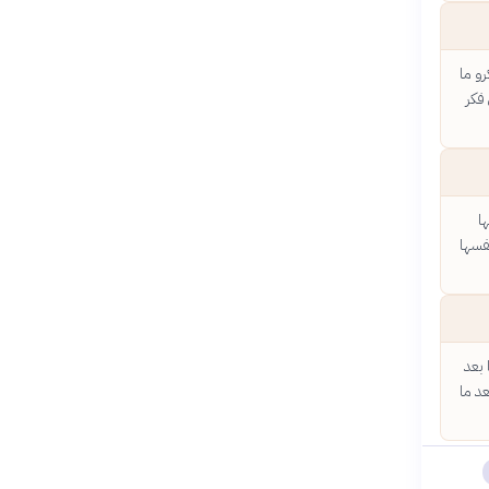
و ما
 فكر
ا
فسها
 بعد
عد ما