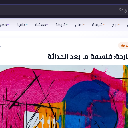
شيء؟
روح
شيفرة
زمان
خريطة
دهشة
عافية
معن
ارحة
ق
رحة: فلسفة ما بعد الحداثة