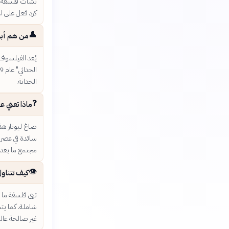
نشأت فلسفة ما 
كرد فعل على ال
👤
من هم أبرز
يُعد الفيلسوف 
الحداثة.
❓
ماذا تعني ع
صاغ ليوتار هذه
سائدة في عصر ا
مجتمع ما بعد 
👁️
كيف تتناول
ترى فلسفة ما 
شاملة. كما يت
غير صالحة عالمي