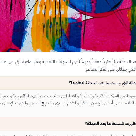
 الحداثة تياراً فكرياً معقداً ومهماً لفهم التحولات الثقافية والاجتماعية التي شهدها ا
تلقي بظلالها على الفكر المعاصر.
اثة التي جاءت ما بعد الحداثة لنتقدها؟
موعة من الحركات الفكرية والعلمية والفنية التي صاحبت عصر النهضة الأوروبية وعصر الت
ية. قامت على أساس الإيمان بالعقل والتقدم البشري والمنهج العلمي، واعتبرت الإنسان م
ظهرت فلسفة ما بعد الحداثة؟