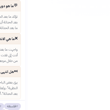
💬
ما هو دور 
تؤكد ما بعد ال
بعد الحداثة أن
ما بعد الحداثة 
❌
ما هي الان
واجهت ما بعد ا
أدت إلى تفتت ا
من خلال مرجعيت
⏭️
هل انتهى ع
يرى بعض الباح
النظرية"، ويُع
بعد الحداثة"، أو "الأدا
فلسفة