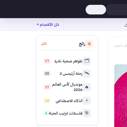
ى
كل الأقسام
رائج
الكل
بل شهرين
🗂️
ظواهر صحية نادرة
37
🛰️
رحلة أرتيمس 2
33
مونديال كأس العالم
🔥
27
2026
⚡
الذكاء الاصطناعي
18
🎯
فلسفات لترتيب الحياة
6