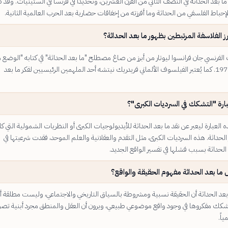
بعد الحداثة في النصف الثاني من القرن العشرين، وتحديداً في فرنسا في الستينيات. وقد
إحباط الفلسفي من الحداثة وما أفرزته من إخفاقات حضارية بعد الحرب العالمية الثانية.
 الفلاسفة المرتبطين بظهور ما بعد الحداثة؟
الفرنسي جان فرانسوا ليوتار من أبرز من صاغ مصطلح "ما بعد الحداثة" في كتابه "الوضع م
الحداثي" عام 1979. كما يُعتبر الفيلسوف الألماني فريدريك نيتشه أحد الملهمين الرئيسيين لفكر ما بعد
بارة "التشكك في السرديات الكبرى"؟
 العبارة ليعبر عن نقد ما بعد الحداثة للأيديولوجيات الكبرى أو النظريات الشمولية التي ك
لحداثة. هذه السرديات الكبرى، مثل التقدم والعقلانية والعلم الموحد، فقدت شرعيتها في
الحداثة بسبب فشلها في تفسير الواقع الجديد.
 ما بعد الحداثة مفهوم الحقيقة والواقع؟
بعد الحداثة أن الحقيقة نسبية ومشروطة بالسياق التاريخي والاجتماعي، وليست مطلقة أ
شكك مفكروها في وجود واقع موضوعي طبيعي، ويرون أن العقل والمنطق مجرد أبنية تصو
اً.