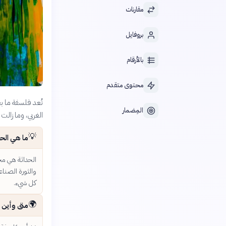
مقارنات
بروفايل
بالأرقام
محتوى متقدم
تُعد فلسفة ما بعد
المِضمار
الغربي، وما زالت 
💡
ما هي الحد
الحداثة هي مج
والثورة الصناع
كل شيء.
🌍
متى وأين 