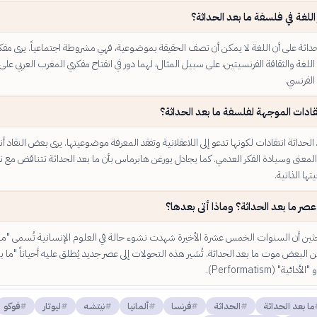
اللغة في فلسفة ما بعد الحداثة؟
حداثة على أن اللغة لا يمكن أن تصف الحقيقة بموضوعية، فهي مشروطة اجتماعياً. يرى مفكر
 اللغة والثقافة الفرنسيتين، على سبيل المثال، لهما دور في انفتاح مفكري المغرب العربي على
الفرنسي.
تقادات الموجهة لفلسفة ما بعد الحداثة؟
لحداثة انتقادات لكونها تدعو إلى اللاعقلانية وتفقد المعرفة موضوعيتها. يرى بعض النقاد أنه
لمعنى وسيادة الفكر العدمي. كما يجادل يورغن هابرماس بأن ما بعد الحداثة تتناقض مع ن
ها الذاتية.
صر ما بعد الحداثة؟ وماذا أتى بعدها؟
ثين أن السنوات الخمس عشرة الأخيرة شهدت نشوء حالة في العلوم الإنسانية تُسمى "ما
لن البعض موت ما بعد الحداثة. تُشير هذه التحولات إلى عصر جديد يُطلق عليه أحياناً "ما ب
ئية" (Performatism).
ما بعد الحداثة
الحداثة
فرنسا
ألمانيا
نيتشه
ليوتار
فوكو