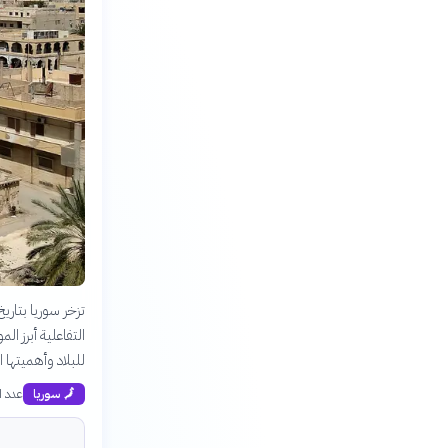
تزخر سوريا بتار
التفاعلية أبرز ا
للبلاد وأهميتها ا
عدد ال
🗾
سوريا