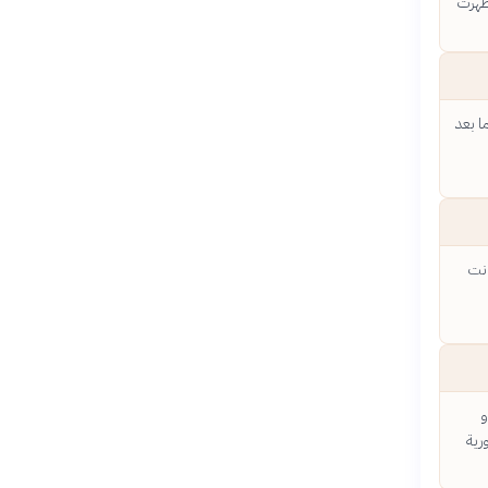
 ظهرت
ا بعد
انت
و
رية