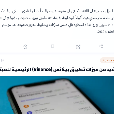
ـ «إل لارجيرو» أن اللاعب أبلغ ريال مدريد بقراره، رافضاً انتظار النادي الملكي لوقت أ
الصفقة التي رفض مانشستر سيتي عرضاً أولياً لبرشلونة بقيمة 45 مليون يورو بخصوصها، يُتوق
قيمتها إلى حوالي 60 مليون يورو. هذه الخطوة تأتي ضمن تحركات برشلونة لتعزيز صفوفه بعد موسم
 2026.
 عملية
قبل 4 ساع
زات تطبيق بينانس (Binance) الرئيسية للمبتدئين