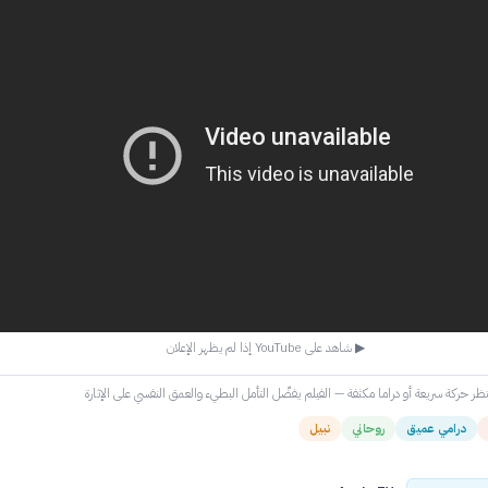
▶ شاهد على YouTube إذا لم يظهر الإعلان
ظر حركة سريعة أو دراما مكثفة — الفيلم يفضّل التأمل البطيء والعمق النفسي على الإثارة
درامي عميق
روحاني
نبيل