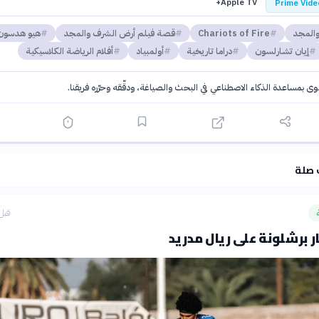
Apple TV+
Prime Vide
المجد
Chariots of Fire
قصة فيلم أرض الشرف والمجد
هيو هدسون
إيان تشارلسون
دراما تاريخية
أولمبياد
أفلام الرياضة الكلاسيكية
توى بمساعدة الذكاء الاصطناعي في البحث والصياغة، ودقّقه وحرّره فريقنا.
·
سياسة الذكاء الاصطناعي
 صلة
قبل 30 دق
ر برشلونة على ريال مدريد