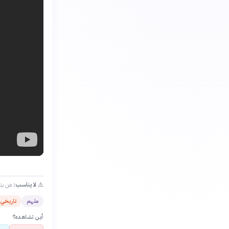
⚠️
لا يناسب:
من ينت
ملهم
تاريخي
أين تشاهده؟