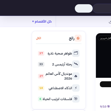
ى
كل الأقسام
رائج
الكل
قبل شهرين
🗂️
ظواهر صحية نادرة
37
🛰️
رحلة أرتيمس 2
33
مونديال كأس العالم
🔥
27
2026
⚡
الذكاء الاصطناعي
18
🎯
فلسفات لترتيب الحياة
6
9
/10
🎯