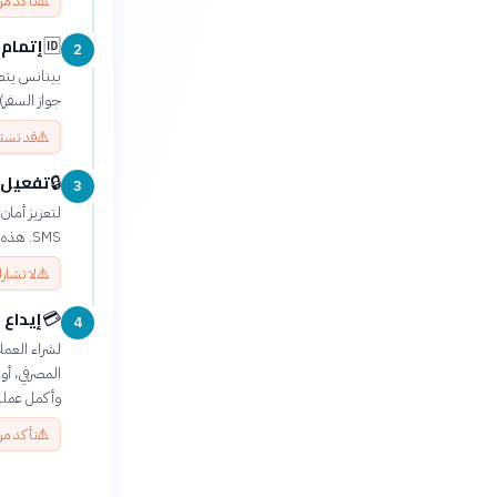
⚠️
تأكد من
إتمام ا
🆔
2
بينانس يتطل
جواز السفر)
⚠️
قد تست
تفعيل ال
🔒
3
SMS. هذه الخطوة ضرورية لحماية أموالك من الوصول غير المصرح به.
⚠️
لا تشار
إيداع 
💳
4
لشراء العمل
وأكمل عملية
⚠️
تأكد من