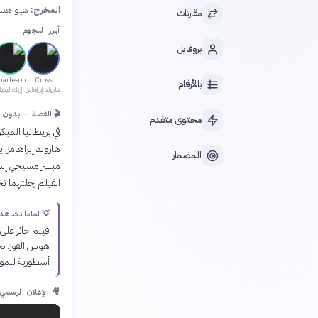
المخرج:
هيو هد
مقارنات
أبرز النجوم
بروفايل
harleson
Cross
بالأرقام
هارولد إبراهامز
إريك ليدي
🎬 القصة — بدون 
محتوى متقدم
هارولد إبراهامز،
المِضمار
مبشر مسيحي إسكتل
الفيلم رحلتهما 
💡 لماذا تشاهد
فيلم حائز على 
هوس الفوز. يج
أسطورية للموس
🎥 الإعلان الرسمي