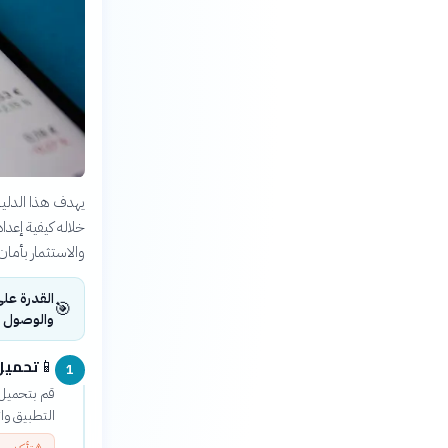
يهدف هذا الدليل
خلاله كيفية إعد
والاستثمار بأمان
القدرة على
🎯
والوصول إل
تحميل 
📱
1
التطبيق وا