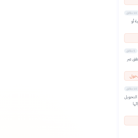
10 دقائق
ة أو
5 دقائق
باستخدام تطبيق Google Authenticator أو التحقق عبر
دخول.
10 دقائق
 التحويل
رائها