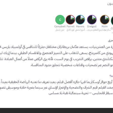
سون
C
Campbell
Farrell
Havers
Gielgud
Holm
C
سام موسّابيني
المعلم بدرينجتون
أندرو لندسي
لورد كادي
جين ليديل
ل
حرق
 يهودي من كامبريدج، يسعى للتغلب على التمييز العنصري والانقسام الطبقي، بينما إريك لي
ندي متدين، يرفض التدريب في يوم السبت لأنه يرى الركض عملاً من أعمال العبادة. تتا
نحو النصر عبر تضحيات وقناعات شخصية تتجاوز حدود المنافسة.
ه؟
أربع جوائز أوسكار بما فيها جائزة أفضل فيلم، يعيد تعريف ما تعنيه الرياضة الحقيقية بعيداً 
سّد الفيلم قيم الشرف والتضحية والإصرار الإنساني عبر سينما بصرية خلابة وموسيقى تصوي
يقار فانجليس — تجربة سينمائية نقية بلا مساس.