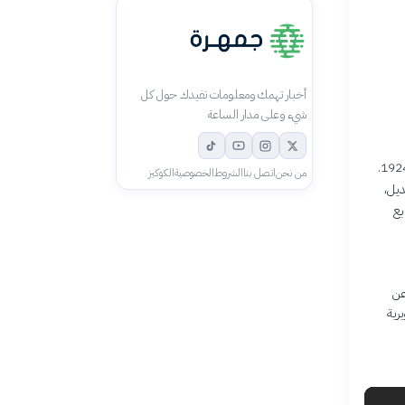
أخبار تهمك ومعلومات تفيدك حول كل
شيء وعلى مدار الساعة
في بريطانيا المبكرة من العشرينيات، يستعد عدّاءان بريطانيّان مختلفان جذريّاً للتنافس في أولمبياد باريس 1924.
من نحن
اتصل بنا
الشروط
الخصوصية
الكوكيز
ديل،
بع
عن
رية