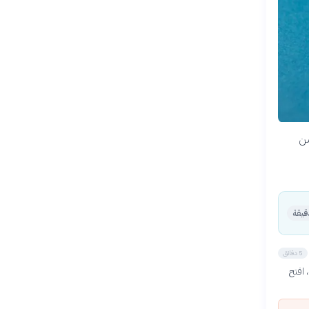
من
5 دقائق
Google ). بعد التثبيت، افتح