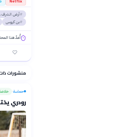
o
Netflix
أرض الشرف و
بن كروس
أُعدّ هذا المح
فلسفتنا المعرفية
منشورات ذات
حماسة
خلاصة
›
رودري يختا