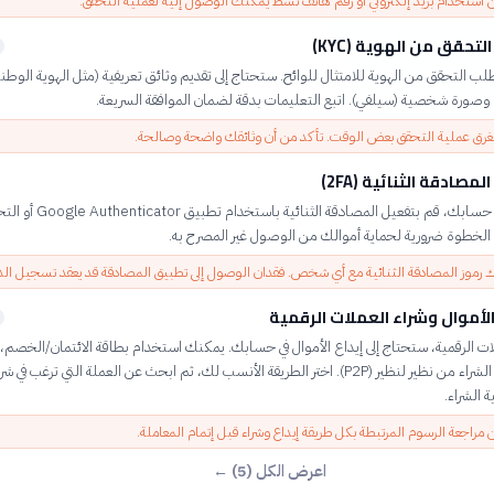
 استخدام بريد إلكتروني أو رقم هاتف نشط يمكنك الوصول إليه لعملية التحقق.
لتحقق من الهوية (KYC)
ب التحقق من الهوية للامتثال للوائح. ستحتاج إلى تقديم وثائق تعريفية (مثل الهوية الوطني
 وصورة شخصية (سيلفي). اتبع التعليمات بدقة لضمان الموافقة السريعة.
غرق عملية التحقق بعض الوقت. تأكد من أن وثائقك واضحة وصالحة.
مصادقة الثنائية (2FA)
لتعزيز أمان حسابك، قم بتفعيل المصادقة الثنائية 
ك رموز المصادقة الثنائية مع أي شخص. فقدان الوصول إلى تطبيق المصادقة قد يعقد تسجيل ال
الأموال وشراء العملات الرقمية
ات الرقمية، ستحتاج إلى إيداع الأموال في حسابك. يمكنك استخدام بطاقة الائتمان/الخصم،
المصرفي، أو الشراء من نظير لنظير (P2P). اختر الطريقة الأنسب لك، ثم ابحث عن العملة التي ترغب في ش
 الشراء.
 مراجعة الرسوم المرتبطة بكل طريقة إيداع وشراء قبل إتمام المعاملة.
اعرض الكل (5) ←