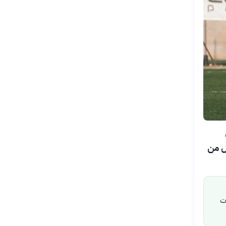
20 أن
ال من
ات