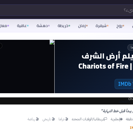
شيء؟
روح
شيفرة
زمان
خريطة
دهشة
عافية
معن
ا
لم أرض الشرف
Cha
Ch
يبدأ قبل خط النهاية
”
إنجليزية
بريطانيا/الولايات المتحدة
🎬
دراما
🎬
تاريخي
🎬
رياضة
🏳
🌐