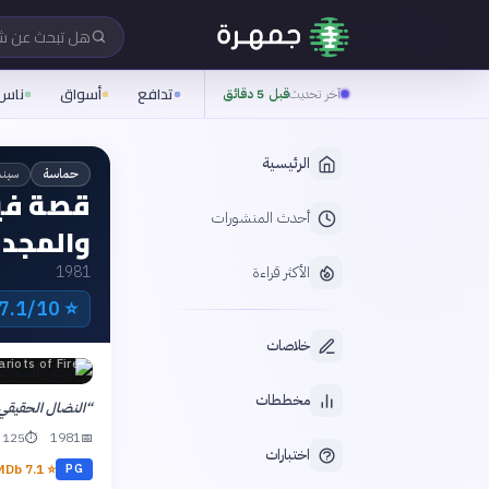
هل تبحث عن 
تدافع
أسواق
ناس
آخر تحديث
قبل 5 دقائق
الرئيسية
سينم
حماسة
قصة في
أحدث المنشورات
والمجد | riots of Fire
الأكثر قراءة
1981
7.1/10 IMDb
⭐
خلاصات
ariots of Fire
مخططات
“
النضال الحقيقي 
1981
125 دقيقة
⏱
📅
اختبارات
IMDb
7.1
⭐
PG