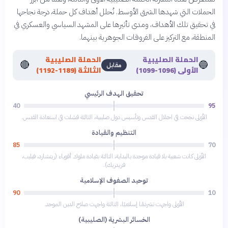
الحملات التي شهدها الشرق الأوسط. نُحلل أهداف كل حملة، درجة نجاحها
في تحقيق تلك الأهداف، ومدى تأثيرها على المشهد السياسي والعسكري في
المنطقة، مع التركيز على الفروقات الجوهرية بينهما.
الحملة الصليبية
الحملة الصليبية
🔴
🔵
مقابل
الأولى (1096-1099)
الثالثة (1189-1192)
تحقيق الهدف الرئيسي
40
95
الأولى نجحت في احتلال القدس وتأسيس دول صليبية، الثالثة فشلت في استعادة القدس.
التنظيم والقيادة
85
70
الأولى كانت شعبية بلا قيادة موحدة بالبداية، الثالثة بقيادة ملوك أقوياء (ريتشارد، فيليب،
فريدريك).
توحيد الصفوف الإسلامية
90
10
الأولى واجهت تشرذمًا إسلاميًا، الثالثة واجهت صلاح الدين الموحد.
الخسائر البشرية (الصليبية)