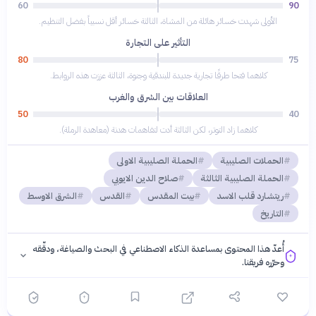
60
90
الأولى شهدت خسائر هائلة من المشاة، الثالثة خسائر أقل نسبياً بفضل التنظيم.
التأثير على التجارة
80
75
كلاهما فتحا طرقًا تجارية جديدة للبندقية وجنوة، الثالثة عززت هذه الروابط.
العلاقات بين الشرق والغرب
50
40
كلاهما زاد التوتر، لكن الثالثة أدت لتفاهمات هدنة (معاهدة الرملة).
الحملات الصليبية
الحملة الصليبية الاولى
الحملة الصليبية الثالثة
صلاح الدين الايوبي
ريتشارد قلب الاسد
بيت المقدس
القدس
الشرق الاوسط
التاريخ
أُعدّ هذا المحتوى بمساعدة الذكاء الاصطناعي في البحث والصياغة، ودقّقه
وحرّره فريقنا.