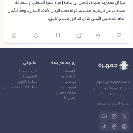
هياكل معمارية جديدة، لتصل إلى إعادة إحياء سيرة أصحابها واستعادة
صفحات من تاريخهم ظلت مدفونة تحت الرمال لآلاف السنين، وفقًا للأمين
العام للمجلس الأعلى للآثار، الدكتور هشام الليثي.
روابط سريعة
قانوني
الرئيسية
شروط الخدمة
الأكثر قراءة
الخصوصية
من نحن
سياسة الكوكيز
منصة معرفية عربية توفر
فريق جمهرة
سياسة الذكاء الاصطناعي
محتوى موثوقاً ومنظماً في
مكافآت جمهرة
العلوم والثقافة والفكر
اتصل بنا
قيمة المرء ما يعرفه