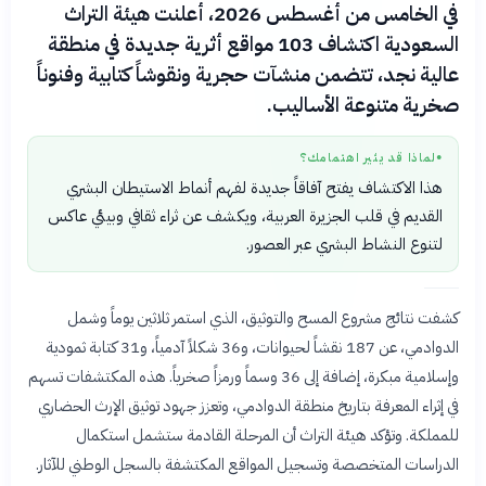
في الخامس من أغسطس 2026، أعلنت هيئة التراث
السعودية اكتشاف 103 مواقع أثرية جديدة في منطقة
عالية نجد، تتضمن منشآت حجرية ونقوشاً كتابية وفنوناً
صخرية متنوعة الأساليب.
لماذا قد يثير اهتمامك؟
●
هذا الاكتشاف يفتح آفاقاً جديدة لفهم أنماط الاستيطان البشري
القديم في قلب الجزيرة العربية، ويكشف عن ثراء ثقافي وبيئي عاكس
لتنوع النشاط البشري عبر العصور.
كشفت نتائج مشروع المسح والتوثيق، الذي استمر ثلاثين يوماً وشمل
الدوادمي، عن 187 نقشاً لحيوانات، و36 شكلاً آدمياً، و31 كتابة ثمودية
وإسلامية مبكرة، إضافة إلى 36 وسماً ورمزاً صخرياً. هذه المكتشفات تسهم
في إثراء المعرفة بتاريخ منطقة الدوادمي، وتعزز جهود توثيق الإرث الحضاري
للمملكة. وتؤكد هيئة التراث أن المرحلة القادمة ستشمل استكمال
الدراسات المتخصصة وتسجيل المواقع المكتشفة بالسجل الوطني للآثار.