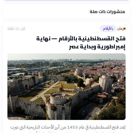
منشورات ذات صلة
فلسفتنا المعرفية
·
سياسة الذكاء الاصطناعي
زمان
بالأرقام
قبل 12 دقيقة
›
فتح القسطنطينية بالأرقام — نهاية
إمبراطورية وبداية عصر
يُعد فتح القسطنطينية في عام 1453 من أبرز الأحداث التاريخية التي غيرت