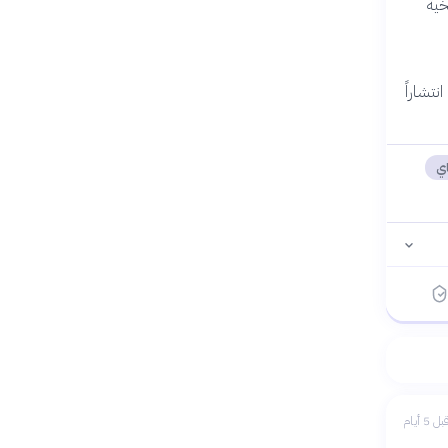
خية
نتشاراً
اي
بل 5 أيام