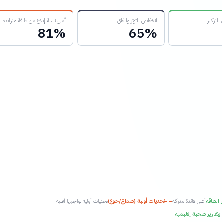
لتركيز
انخفاض التوتر والقلق
أعلى نسبة إبلاغ عن طاقة متزايدة
81%
65%
الطاقة
أعلى فائدة مدركة
تحديات أولية (صداع/جوع)
تحديات أولية تواجهها أقلية
وتقارير صحية إقليمية