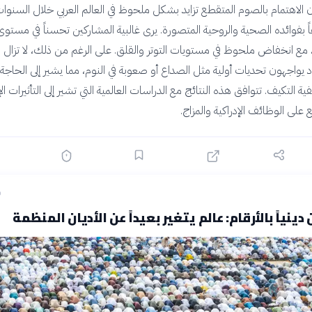
 أن الاهتمام بالصوم المتقطع تزايد بشكل ملحوظ في العالم العربي خلال السنوا
اً بفوائده الصحية والروحية المتصورة. يرى غالبية المشاركين تحسناً في مستوى
ز، مع انخفاض ملحوظ في مستويات التوتر والقلق. على الرغم من ذلك، لا تزال 
د يواجهون تحديات أولية مثل الصداع أو صعوبة في النوم، مما يشير إلى الحاجة 
التكيف. تتوافق هذه النتائج مع الدراسات العالمية التي تشير إلى التأثيرات الإ
على الوظائف الإدراكية والمزاج.
ق
دينياً بالأرقام: عالم يتغير بعيداً عن الأديان المنظمة