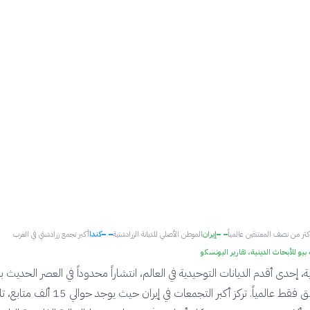
ر من نصف المعتنقين عالمياً
إيران
الموطن الأصلي للديانة الزرادشتية
كندا
أكبر تجمع زرادشتي في الغرب
و للأبحاث الدينية، تقارير اليونسكو
، إحدى أقدم الديانات التوحيدية في العالم، انتشاراً محدوداً في العصر الحديث ب
110 ألف معتنق فقط عالمياً. تركز أكبر التجمعات في إيران حيث يوجد حوالي 15