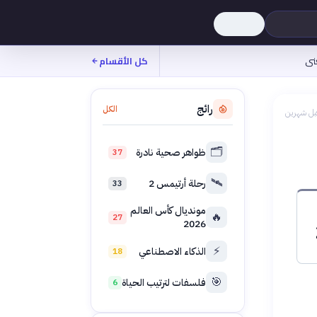
نى
كل الأقسام
رائج
الكل
بل شهرين
🗂️
ظواهر صحية نادرة
37
🛰️
رحلة أرتيمس 2
33
مونديال كأس العالم
🔥
27
2026
⚡
الذكاء الاصطناعي
18
🎯
فلسفات لترتيب الحياة
6