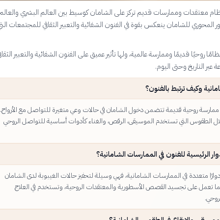
ظام معتقدات وممارسات قديم تركز على الشامان كوسيط بين العالم البشري والعالم
ور المحوري للشامان ينعكس بقوة في الفنون الشفائية والتعبير الثقافي للمجتمعات الت
ظامًا روحيًا قديمًا وممارسة عالمية، ولها تأثير عميق على الفنون الشفائية والتعبير الثقاف
عبر التاريخ وحتى اليوم.
مانية وكيف ترتبط بالفنون؟
ممارسة روحية قديمة تتضمن دخول الشامان في حالات وعي متغيرة للتواصل مع الأرواح. 
ال الطقوس التي تستخدم الموسيقى، الرقص، والغناء كأدوات أساسية للتواصل الروحي
وار الرئيسية للفنون في الممارسات الشامانية؟
وارًا متعددة في الممارسات الشامانية، فهي وسيلة لتحفيز حالات الغيبوبة لدى الشامان
ما تعمل على تجسيد القصص الأسطورية والمعتقدات الروحية، وتستخدم في العلاج
وحي.
لموسيقى والإيقاع في الطقوس الشامانية؟