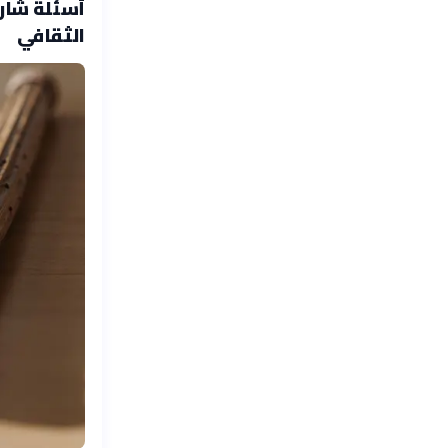
أسئلة شارح
الثقافي