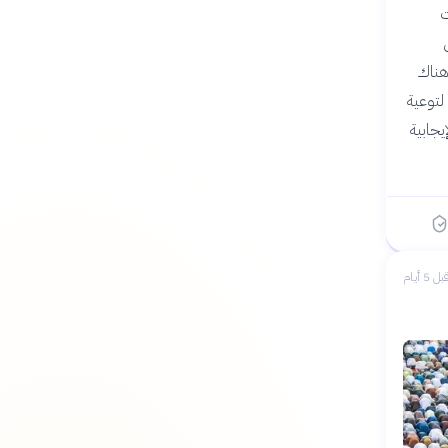
ت
هناك
لتوعية
يجابية
بل 5 أيام