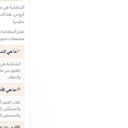
الشامانية هي ن
الروحي. هذا الد
تمارسها.
تعتبر الشامانية ن
مجتمعات متنوعة 
✨
ما هي الشا
الشامانية هي 
بالفنون من خل
والشفاء.
🎶
ما هي الأد
تلعب الفنون أد
والمشاركين. ك
والتشخيص الر
🥁
كيف تؤثر ا