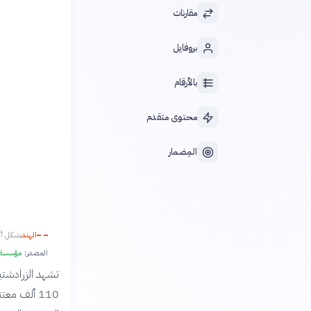
مقارنات
بروفايل
بالأرقام
محتوى متقدم
المِضمار
الهند
يشكل أكث
المصدر:
مؤسسة بي
تشهد الزرادشتية