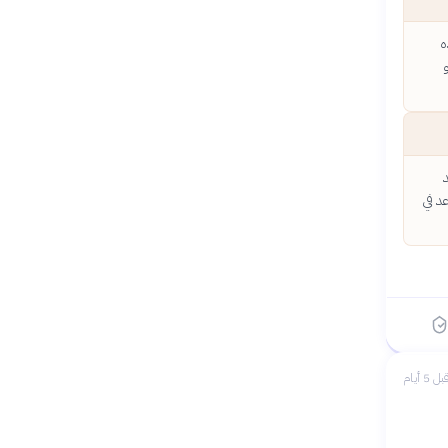
ه
د في
بل 5 أيام