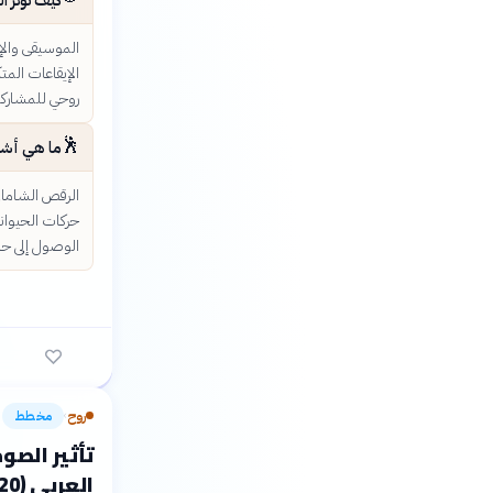
الموسيقى والإ
الإيقاعات المت
روحي للمشاركي
🕺
ما هي أشكا
الرقص الشاماني
حركات الحيوانا
الوصول إلى حال
روح
مخطط
›
تأثير الصو
العربي (2020-2023)