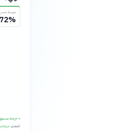
متوسط تحسن ا
72%
زيادة مستوى 
المصدر:
دراسات 