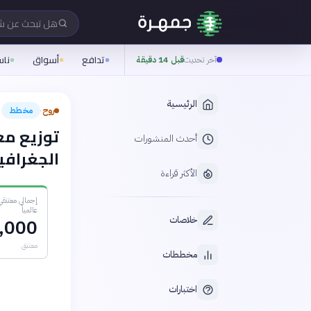
هل تبحث عن 
تدافع
أسواق
نا
آخر تحديث
قبل 14 دقيقة
الرئيسية
روح
مخطط
›
توزيع مع
أحدث المنشورات
الجغرافية 24
الأكثر قراءة
إجمالي معتنقي 
عالمياً
خلاصات
,000
معتنق
مخططات
اختبارات