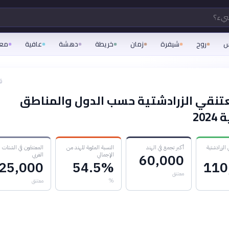
شيء؟
س
روح
شيفرة
زمان
خريطة
دهشة
عافية
مع
ق
تنقي الزرادشتية حسب الدول والمناطق
20
الزرادشتية
أكبر تجمع في الهند
النسبة المئوية للهند من
المعتنقون في الشتات
الإجمالي
الغربي
60,000
25,000
54.5%
110
معتنق
%
معتنق