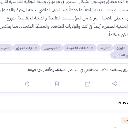
الهند بحوالي 60 ألف معتنق يعيشون بشكل أساسي في مومباي وسط الجالية الفارسية التاري
سيين. شهدت الديانة تراجعاً ملحوظاً منذ القرن الماضي نتيجة الهجرة والعوامل
نها تحظى باهتمام متزايد من المؤسسات الثقافية والدينية الحفاظية. تتوزع
دشتية الصغيرة أيضاً في كندا والولايات المتحدة والمملكة المتحدة، مما يعكس ا
 لكن منظماً.
إيران
الهند
الديانات القديمة
البارسيون
التراث الديني
مومب
ني العالمي
توى بمساعدة الذكاء الاصطناعي في البحث والصياغة، ودقّقه وحرّره فريقنا.
·
سياسة الذكاء الاصطناعي
 صلة
حة
ق