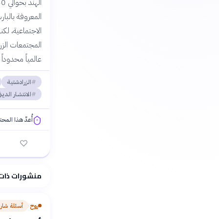
المعروفة بالبار
الاجتماعية، لك
المجتمعات الزرا
عالمياً محدوداً
الزرادشتية
الانتشار الدي
أُعدّ هذا المح
فلسفتنا المعرفية
منشورات ذات
روح
أسئلة شار
›