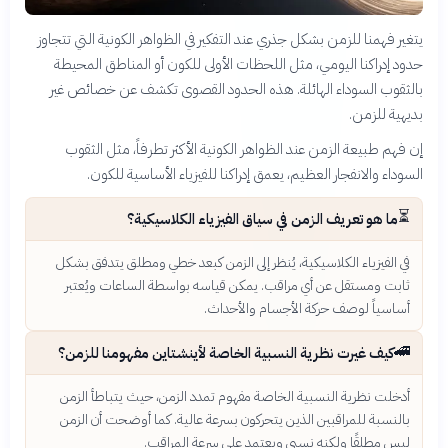
يتغير فهمنا للزمن بشكل جذري عند التفكير في الظواهر الكونية التي تتجاوز
حدود إدراكنا اليومي، مثل اللحظات الأولى للكون أو المناطق المحيطة
بالثقوب السوداء الهائلة. هذه الحدود القصوى تكشف عن خصائص غير
بديهية للزمن.
إن فهم طبيعة الزمن عند الظواهر الكونية الأكثر تطرفاً، مثل الثقوب
السوداء والانفجار العظيم، يعمق إدراكنا للفيزياء الأساسية للكون.
⏳
ما هو تعريف الزمن في سياق الفيزياء الكلاسيكية؟
في الفيزياء الكلاسيكية، يُنظر إلى الزمن كبعد خطي ومطلق يتدفق بشكل
ثابت ومستقل عن أي مراقب. يمكن قياسه بواسطة الساعات ويُعتبر
أساسياً لوصف حركة الأجسام والأحداث.
🚄
كيف غيرت نظرية النسبية الخاصة لأينشتاين مفهومنا للزمن؟
أدخلت نظرية النسبية الخاصة مفهوم تمدد الزمن، حيث يتباطأ الزمن
بالنسبة للمراقبين الذين يتحركون بسرعة عالية. كما أوضحت أن الزمن
ليس مطلقًا ولكنه نسبي ويعتمد على سرعة المراقب.