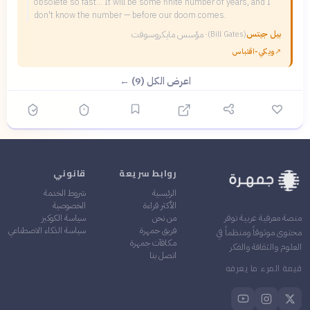
obsolete so fast... It will be some finite number of years, and I
don't know the number — before our doom comes.
بيل جيتس
·
مؤسس مايكروسوفت
(
Bill Gates
)
↗
ويكي‑اقتباس
اعرض الكل (9) ←
روابط سريعة
قانوني
الرئيسية
شروط الخدمة
الأكثر قراءة
الخصوصية
من نحن
سياسة الكوكيز
منصة معرفية عربية توفر
فريق جمهرة
سياسة الذكاء الاصطناعي
محتوى موثوقاً ومنظماً في
مكافآت جمهرة
العلوم والثقافة والفكر
اتصل بنا
قيمة المرء ما يعرفه