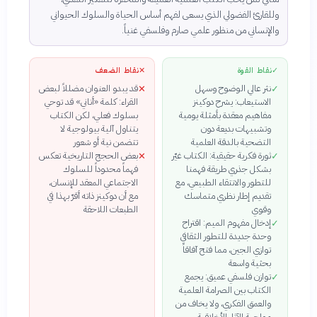
وللقارئ الفضولي الذي يسعى لفهم أساس الحياة والسلوك الحيواني
والإنساني من منظور علمي صارم وفلسفي غنياً.
✓
نقاط القوة
✕
نقاط الضعف
نثر عالي الوضوح وسهل
قد يبدو العنوان مضللاً لبعض
✕
✓
الاستيعاب: يشرح دوكينز
القراء: كلمة «أناني» قد توحي
مفاهيم معقدة بأمثلة يومية
بسلوك فعلي، لكن الكتاب
وتشبيهات بديعة دون
يتناول آلية بيولوجية لا
التضحية بالدقة العلمية
تتضمن نية أو شعور
ثورة فكرية حقيقية: الكتاب غيّر
بعض الحجج التاريخية تعكس
✕
✓
بشكل جذري طريقة فهمنا
فهماً محدوداً للسلوك
للتطور والانتقاء الطبيعي، مع
الاجتماعي المعقد للإنسان،
تقديم إطار نظري متماسك
مع أن دوكينز ذاته أقرّ بهذا في
وقوي
الطبعات اللاحقة
إدخال مفهوم الميم: اقتراح
✓
وحدة جديدة للتطور الثقافي
توازي الجين، مما فتح آفاقاً
بحثية واسعة
توازن فلسفي عميق: يجمع
✓
الكتاب بين الصرامة العلمية
والعمق الفكري، ولا يخاف من
مواجهة الآثار الأخلاقية