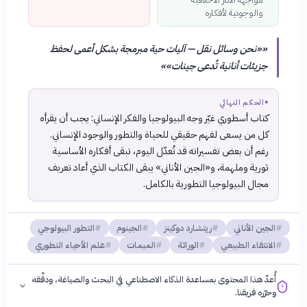
والوجودية لأفكاره
«
«نحن وسائل نقل — آليات حية مبرمجة بشكل أعمى لحفظ
جزيئات أنانية تُدعى جينات»
»
●
الحكم النهائي
كتاب أسطوري غيّر وجه البيولوجيا والفكر الإنساني: يجب أن يقرأه
كل من يسعى لفهم حقيقي للحياة والتطور والوجود الإنساني.
رغم أن بعض تفسيراته قد تُعدّل اليوم، تبقى أفكاره الأساسية
ثورية وملهمة، و«الجين الأناني» يبقى الكتاب الذي أعاد تعريف
مجال البيولوجيا التطورية بالكامل.
الجين الأناني
ريتشارد دوكينز
الجينوم
التطور البيولوجي
الانتقاء الطبيعي
الوراثة
الميمات
علم الأحياء التطوري
أُعدّ هذا المحتوى بمساعدة الذكاء الاصطناعي في البحث والصياغة، ودقّقه
وحرّره فريقنا.