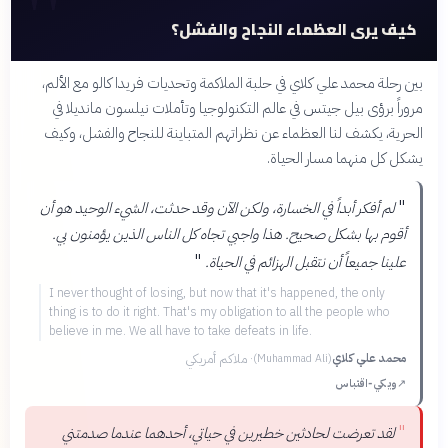
"
"
كيف يرى العظماء النجاح والفشل؟
بين رحلة محمد علي كلاي في حلبة الملاكمة وتحديات فريدا كالو مع الألم،
مروراً برؤى بيل جيتس في عالم التكنولوجيا وتأملات نيلسون مانديلا في
الحرية، يكشف لنا العظماء عن نظراتهم المتباينة للنجاح والفشل، وكيف
يشكل كل منهما مسار الحياة.
"
لم أفكر أبداً في الخسارة، ولكن الآن وقد حدثت، الشيء الوحيد هو أن
أقوم بها بشكل صحيح. هذا واجبي تجاه كل الناس الذين يؤمنون بي.
"
علينا جميعاً أن نتقبل الهزائم في الحياة.
I never thought of losing, but now that it's happened, the only
thing is to do it right. That's my obligation to all the people who
believe in me. We all have to take defeats in life.
محمد علي كلاي
·
ملاكم أمريكي
(
Muhammad Ali
)
↗
ويكي‑اقتباس
"
لقد تعرضت لحادثين خطيرين في حياتي، أحدهما عندما صدمتني