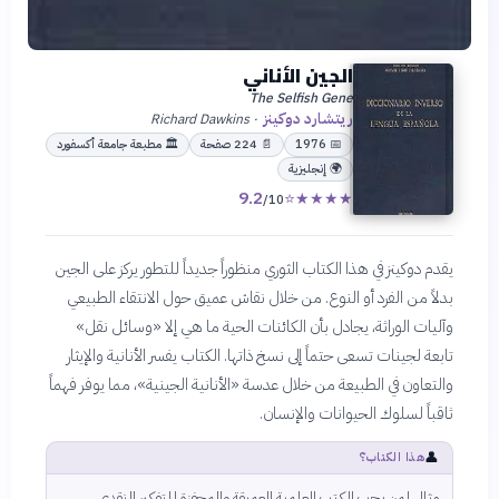
الجين الأناني
The Selfish Gene
ريتشارد دوكينز
Richard Dawkins
·
📅
1976
📄
224
صفحة
🏛
مطبعة جامعة أكسفورد
🌍
إنجليزية
9.2
⭐
★
★
★
★
/10
يقدم دوكينز في هذا الكتاب الثوري منظوراً جديداً للتطور يركز على الجين
بدلاً من الفرد أو النوع. من خلال نقاش عميق حول الانتقاء الطبيعي
وآليات الوراثة، يجادل بأن الكائنات الحية ما هي إلا «وسائل نقل»
تابعة لجينات تسعى حتماً إلى نسخ ذاتها. الكتاب يفسر الأنانية والإيثار
والتعاون في الطبيعة من خلال عدسة «الأنانية الجينية»، مما يوفر فهماً
ثاقباً لسلوك الحيوانات والإنسان.
👤
هذا الكتاب؟
مثالي لمن يحب الكتب العلمية العميقة والمحفزة للتفكير النقدي،