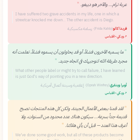
"
عربة ترام... والآخر هو دييغو.
I have suffered two grave accidents in my life, one in which a
streetcar knocked me down... The other accident is Diego.
فريدا كالو
·
رسامة مكسيكية
(
Frida Kahlo
)
↗
ويكي‑اقتباس
"
ما يسميه الآخرون فشلاً، أو قد يحاولون أن يسموه فشلاً، تعلمت أنه
"
مجرد طريقة الله لتوجيهك في اتجاه جديد.
What other people label or might try to call failure, I have learned
is just God's way of pointing you in a new direction.
أوبرا وينفري
·
إعلامية وسيدة أعمال أمريكية
(
Oprah Winfrey
)
↗
ويكي‑اقتباس
"
لقد قمنا ببعض الأعمال الجيدة، ولكن كل هذه المنتجات تصبح
قديمة جداً بسرعة... سيكون هناك عدد محدود من السنوات، ولا
"
أعرف هذا العدد — قبل أن يأتي هلاكنا.
We've done some good work, but all of these products become