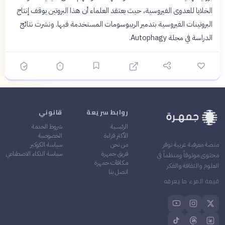
الخلايا للعدوى الفيروسية، حيث يعتقد العلماء أن هذا البروتين يوقف إنتاج
البروتينات الفيروسية بتدمير الريبوسومات المستخدمة فيها. ونشرت نتائج
الدراسة في مجلة Autophagy.
روابط سريعة
قانوني
الرئيسية
شروط الخدمة
الأكثر قراءة
الخصوصية
من نحن
سياسة الكوكيز
منصة معرفية عربية توفر
فريق جمهرة
سياسة الذكاء الاصطناعي
محتوى موثوقاً ومنظماً في
مكافآت جمهرة
العلوم والثقافة والفكر
اتصل بنا
قيمة المرء ما يعرفه