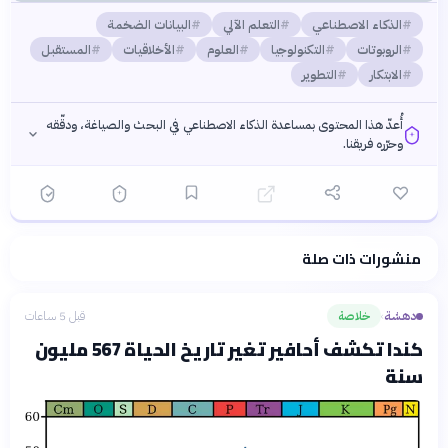
الذكاء الاصطناعي
التعلم الآلي
البيانات الضخمة
الروبوتات
التكنولوجيا
العلوم
الأخلاقيات
المستقبل
الابتكار
التطوير
أُعدّ هذا المحتوى بمساعدة الذكاء الاصطناعي في البحث والصياغة، ودقّقه
وحرّره فريقنا.
منشورات ذات صلة
فلسفتنا المعرفية
·
سياسة الذكاء الاصطناعي
دهشة
خلاصة
قبل 5 ساعات
›
كندا تكشف أحافير تغير تاريخ الحياة 567 مليون
سنة