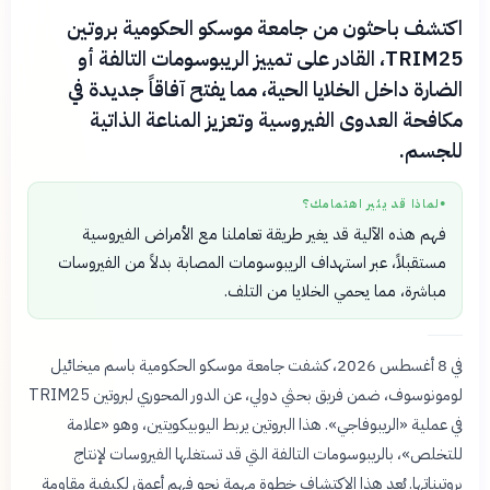
اكتشف باحثون من جامعة موسكو الحكومية بروتين
TRIM25، القادر على تمييز الريبوسومات التالفة أو
الضارة داخل الخلايا الحية، مما يفتح آفاقاً جديدة في
مكافحة العدوى الفيروسية وتعزيز المناعة الذاتية
للجسم.
لماذا قد يثير اهتمامك؟
●
فهم هذه الآلية قد يغير طريقة تعاملنا مع الأمراض الفيروسية
مستقبلاً، عبر استهداف الريبوسومات المصابة بدلاً من الفيروسات
مباشرة، مما يحمي الخلايا من التلف.
في 8 أغسطس 2026، كشفت جامعة موسكو الحكومية باسم ميخائيل
لومونوسوف، ضمن فريق بحثي دولي، عن الدور المحوري لبروتين TRIM25
في عملية «الريبوفاجي». هذا البروتين يربط اليوبيكويتين، وهو «علامة
للتخلص»، بالريبوسومات التالفة التي قد تستغلها الفيروسات لإنتاج
بروتيناتها. يُعد هذا الاكتشاف خطوة مهمة نحو فهم أعمق لكيفية مقاومة