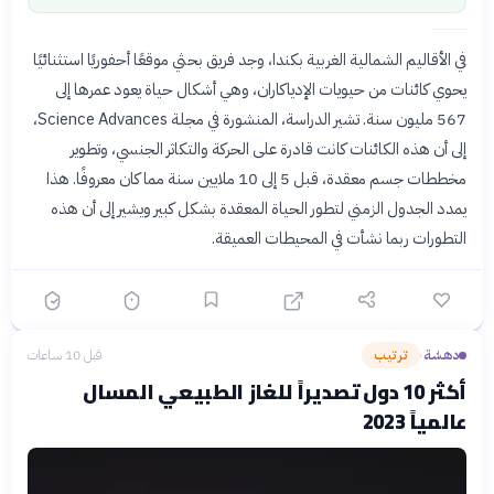
في الأقاليم الشمالية الغربية بكندا، وجد فريق بحثي موقعًا أحفوريًا استثنائيًا
يحوي كائنات من حيويات الإدياكاران، وهي أشكال حياة يعود عمرها إلى
567 مليون سنة. تشير الدراسة، المنشورة في مجلة Science Advances،
إلى أن هذه الكائنات كانت قادرة على الحركة والتكاثر الجنسي، وتطوير
مخططات جسم معقدة، قبل 5 إلى 10 ملايين سنة مما كان معروفًا. هذا
يمدد الجدول الزمني لتطور الحياة المعقدة بشكل كبير ويشير إلى أن هذه
التطورات ربما نشأت في المحيطات العميقة.
دهشة
ترتيب
قبل 10 ساعات
›
أكثر 10 دول تصديراً للغاز الطبيعي المسال
عالمياً 2023