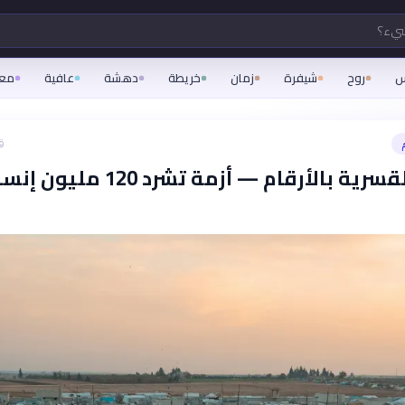
شيء؟
س
روح
شيفرة
زمان
خريطة
دهشة
عافية
مع
ق
الهجرة القسرية بالأرقام — أزمة تشرد 120 مليو