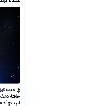
خافتة كشفت 
لم ينتج أشعة