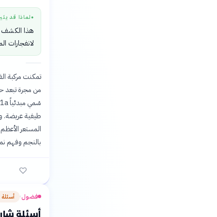
لماذا قد يثي
●
هذا الكشف يف
لانفجارات ال
تمكنت مركبة الف
طيفية عريضة. وو
المستعر الأعظم 
بالنجم وفهم نمط
فضول
أسئلة 
›
أسئلة شارح