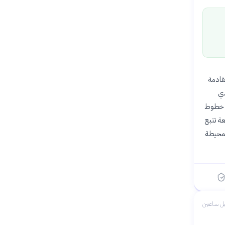
قادمة
لذي
ستعر الأعظم SN 2026gzf، على أنه نجم منفجر من النوع Ic ذو خطوط
عة تتبع
لمحيطة
ل ساعتين