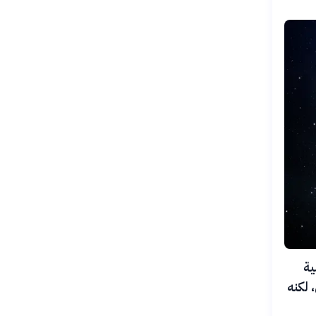
عة سينية
 لكنه