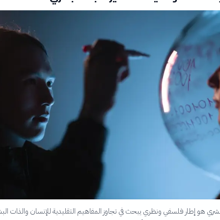
البشري هو إطار فلسفي ونظري يبحث في تجاوز المفاهيم التقليدية للإنسان والذات البش