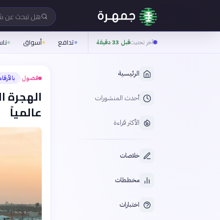
هل تبحث عن 
تدافع
أسواق
نا
آخر تحديث
قبل 33 دقيقة
الرئيسية
فضول
بالأرقام
›
أحدث المنشورات
عالمياً
الأكثر قراءة
خلاصات
مخططات
اختبارات