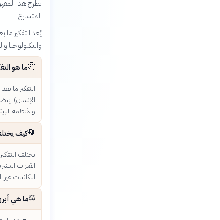
يطرح هذا المفهو
المتسارع.
يُعد التفكير ما 
والتكنولوجيا وال
🤔
ما هو التف
التفكير ما بعد
الإنسان). يتضم
والأنظمة البيئي
🔄
كيف يختلف 
يختلف التفكير 
القدرات البشري
للكائنات غير ال
⚖️
ما هي أبرز