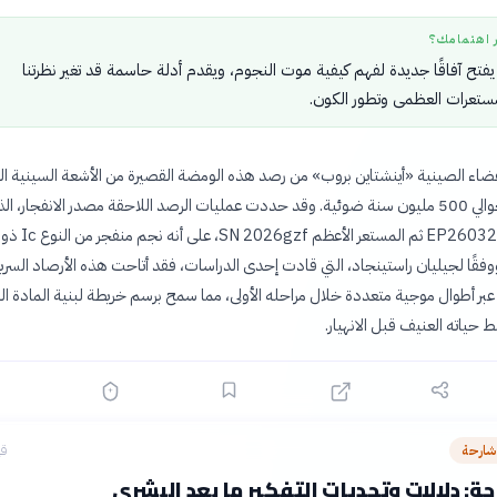
ر اهتمامك؟
تح آفاقًا جديدة لفهم كيفية موت النجوم، ويقدم أدلة حاسمة قد تغير نظرتنا
مستعرات العظمى وتطور الكون.
ضاء الصينية «أينشتاين بروب» من رصد هذه الومضة القصيرة من الأشعة السينية ال
من مجرة تبعد حوالي 500 مليون سنة ضوئية. وقد حددت عمليات الرصد اللاحقة مصدر الانفجار، ا
سُمي مبدئياً EP260321a ثم الم
فقًا لجيليان راستينجاد، التي قادت إحدى الدراسات، فقد أتاحت هذه الأرصاد السري
عبر أطوال موجية متعددة خلال مراحله الأولى، مما سمح برسم خريطة لبنية المادة ا
 حياته العنيف قبل الانهيار.
شارحة
قب
ة: دلالات وتحديات التفكير ما بعد البشري