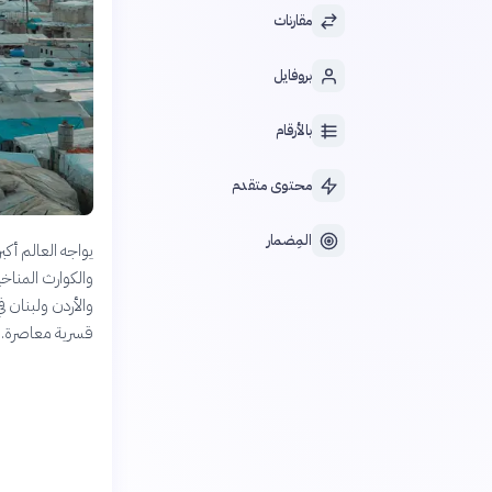
مقارنات
بروفايل
بالأرقام
محتوى متقدم
المِضمار
يواجه العالم أك
والكوارث المناخ
والأردن ولبنان ف
قسرية معاصرة.