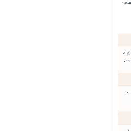
لعلمي
كزية
لبشر
حسين