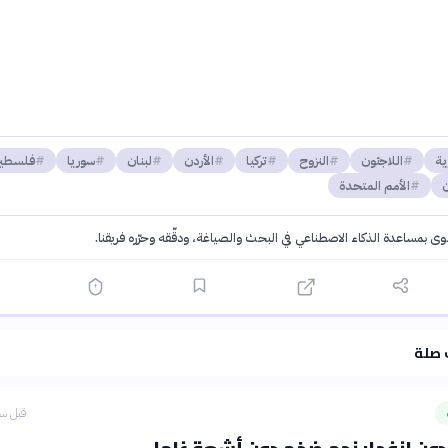
ية
اللاجئون
النزوح
تركيا
الأردن
لبنان
سوريا
فلسطي
ن
الأمم المتحدة
توى بمساعدة الذكاء الاصطناعي في البحث والصياغة، ودقّقه وحرّره فريقنا.
·
سياسة الذكاء الاصطناعي
 صلة
قبل سا
ون انفجار نجم ضخم دون أشعة غاما