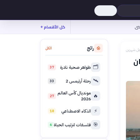
نى
كل الأقسام
رائج
الكل
بل شهرين
ن إنسان
🗂️
ظواهر صحية نادرة
37
🛰️
رحلة أرتيمس 2
33
مونديال كأس العالم
🔥
27
2026
⚡
الذكاء الاصطناعي
18
🎯
فلسفات لترتيب الحياة
6