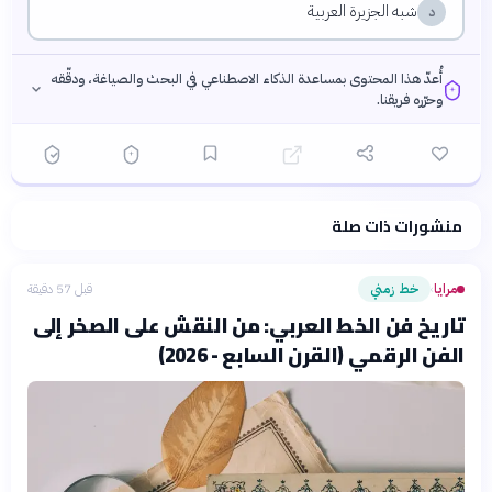
شبه الجزيرة العربية
د
أُعدّ هذا المحتوى بمساعدة الذكاء الاصطناعي في البحث والصياغة، ودقّقه
وحرّره فريقنا.
منشورات ذات صلة
فلسفتنا المعرفية
·
سياسة الذكاء الاصطناعي
مرايا
خط زمني
قبل 57 دقيقة
›
تاريخ فن الخط العربي: من النقش على الصخر إلى
الفن الرقمي (القرن السابع - 2026)