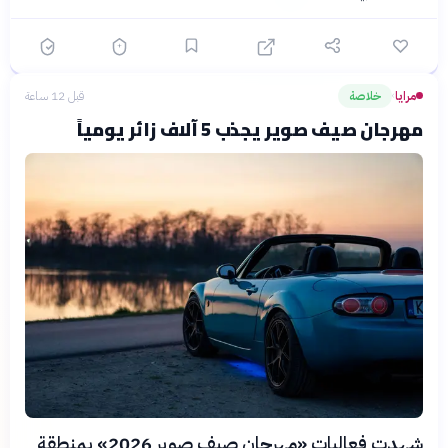
مرايا
خلاصة
قبل 12 ساعة
›
مهرجان صيف صوير يجذب 5 آلاف زائر يومياً
شهدت فعاليات «مهرجان صيف صوير 2026» بمنطقة