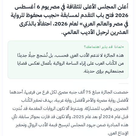
أعلن المجلس الأعلى للثقافة في مصر يوم 6 أغسطس
2026 فتح باب التقدم لمسابقة «نجيب محفوظ للرواية
في مصر والعالم العربي» لعام 2026، احتفالًا بالذكرى
العشرين لرحيل الأديب العالمي.
لماذا قد يثير اهتمامك؟
●
هذه الجائزة لا تدعم الأدب العربي فحسب، بل تُشجع جيلًا جديدًا
من الكُتاب العرب على إثراء الساحة الروائية بأعمال تعكس قضايا
مجتمعاتهم برؤى حديثة.
خصصت الجائزة مبلغ 75 ألف جنيه مصري لكل فرع من فرعيها، أحدهما
لأفضل رواية مصرية والآخر لأفضل رواية عربية، بهدف تحفيز الكُتاب
المصريين والعرب للمشاركة. ويشترط ألا تكون الروايات المقدمة قد نُشرت
قبل عام 2024 أو بعد عام 2025، وألا تكون قد فازت بجوائز سابقة. تأتي
هذه المبادرة ضمن جهود المجلس لترسيخ قيمة الأدب الروائي وتحفيز
الإبداع العربي.