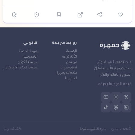
روابط سريعة
قانوني
الرئيسية
شروط الخدمة
الأكثر قراءة
الخصوصية
من نحن
سياسة الكوكيز
منصة معرفية عربية توفر
فريق جمهرة
سياسة الذكاء الاصطناعي
محتوى موثوقاً ومنظماً في
مكافآت جمهرة
العلوم والثقافة والفكر
اتصل بنا
قيمة المرء ما يعرفه
©
2026
جمهرة — جميع الحقوق محفوظة
مُحدَّث يوميًا