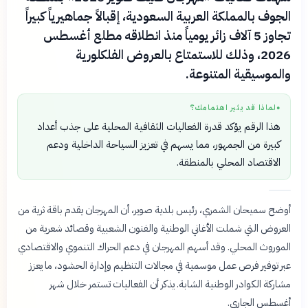
الجوف بالمملكة العربية السعودية، إقبالاً جماهيرياً كبيراً
تجاوز 5 آلاف زائر يومياً منذ انطلاقه مطلع أغسطس
2026، وذلك للاستمتاع بالعروض الفلكلورية
والموسيقية المتنوعة.
لماذا قد يثير اهتمامك؟
●
هذا الرقم يؤكد قدرة الفعاليات الثقافية المحلية على جذب أعداد
كبيرة من الجمهور، مما يسهم في تعزيز السياحة الداخلية ودعم
الاقتصاد المحلي بالمنطقة.
أوضح سميحان الشمري، رئيس بلدية صوير، أن المهرجان يقدم باقة ثرية من
العروض التي شملت الأغاني الوطنية والفنون الشعبية وقصائد شعرية من
الموروث المحلي. وقد أسهم المهرجان في دعم الحراك التنموي والاقتصادي
عبر توفير فرص عمل موسمية في مجالات التنظيم وإدارة الحشود، ما يعزز
مشاركة الكوادر الوطنية الشابة. يذكر أن الفعاليات تستمر خلال شهر
أغسطس الجاري.