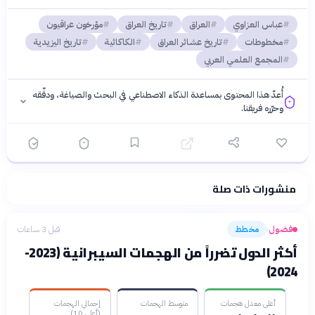
عباس العزاوي
العراق
تاريخ العراق
مؤرخون عراقيون
مخطوطات
تاريخ عشائر العراق
الكاكائية
تاريخ اليزيدية
المجمع العلمي العربي
أُعدّ هذا المحتوى بمساعدة الذكاء الاصطناعي في البحث والصياغة، ودقّقه
وحرّره فريقنا.
منشورات ذات صلة
فلسفتنا المعرفية
·
سياسة الذكاء الاصطناعي
فضول
مخطط
قبل 3 ساعات
›
أكثر الدول تضرراً من الهجمات السيبرانية (2023-
2024)
أعلى معدل هجمات
متوسط الهجمات
إجمالي الهجمات
(أعلى 10)