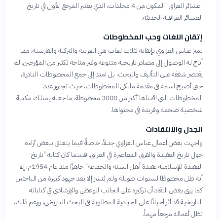
"عشائر العراق" المكون من 4 مجلدات، الذي يعتبر المرجع الأول في تاريخ
العشائر العراقية الحديثة.
إتقان اللغات وحب المخطوطات
تميز عباس العزاوي بإتقانه لثلاث لغات هي العربية والتركية والفارسية، مما
أتاح له الوصول إلى مصادر تاريخية متنوعة وغير متاحة لكثير من المؤرخين. لم
يقتصر شغفه على التأليف والبحث، بل امتد إلى جمع المخطوطات النادرة،
حتى أصبح اسمه في مقدمة مالكي المخطوطات، حيث تجاوز عدد
المخطوطات التي اقتناها أكثر من 3000 مخطوطة، ما جعله يمتلك مكتبة
شخصية ضخمة وفريدة في محتواها.
الجدل والانتقادات
واجهت بعض أعمال عباس العزاوي جدلاً، خاصةً فيما يتعلق ببعض آراءه
حول تاريخ العقيدة والفرق المعاصرة في العراق. فبينما كان كتابه "تاريخ
العقيدة الإسلامية عقيدة أهل السنة والجماعة" جاهزًا منذ عام 1954م، إلا
أنه ظل مخطوطًا لسنوات طويلة ولم يُنشر إلا بعد جهود كبيرة من الباحثين.
كما يرى بعض النقاد أن تركيزه على الجانب الوعظي والإرشادي في كتاباته
التاريخية قد أثر أحيانًا على الحيادية المطلوبة في البحث التاريخي، ورغم ذلك،
تظل أعماله مرجعاً مهماً.