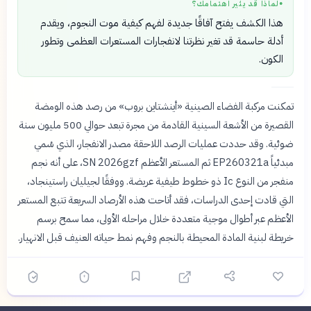
لماذا قد يثير اهتمامك؟
●
هذا الكشف يفتح آفاقًا جديدة لفهم كيفية موت النجوم، ويقدم
أدلة حاسمة قد تغير نظرتنا لانفجارات المستعرات العظمى وتطور
الكون.
تمكنت مركبة الفضاء الصينية «أينشتاين بروب» من رصد هذه الومضة
القصيرة من الأشعة السينية القادمة من مجرة تبعد حوالي 500 مليون سنة
ضوئية. وقد حددت عمليات الرصد اللاحقة مصدر الانفجار، الذي سُمي
مبدئياً EP260321a ثم المستعر الأعظم SN 2026gzf، على أنه نجم
منفجر من النوع Ic ذو خطوط طيفية عريضة. ووفقًا لجيليان راستينجاد،
التي قادت إحدى الدراسات، فقد أتاحت هذه الأرصاد السريعة تتبع المستعر
الأعظم عبر أطوال موجية متعددة خلال مراحله الأولى، مما سمح برسم
خريطة لبنية المادة المحيطة بالنجم وفهم نمط حياته العنيف قبل الانهيار.