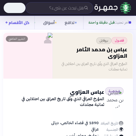
هل تبحث عن شيء؟
تدافع
أسواق
ناس
روح
كل الأقسام
آخر تحديث
قبل دقيقة واحدة
👤
الشهر الماضي
بروفايل
فضول
عباس بن محمد الثامر
العزاوي
المؤرخ العراقي الذي وثّق تاريخ العراق بين احتلالين في
ثمانية مجلدات
عباس العزاوي
شخصية
المؤرخ العراقي الذي وثّق تاريخ العراق بين احتلالين في
ثمانية مجلدات
🎂
1890 في قضاء الخالص، ديالى
تاريخ الميلاد
🌍
عراقي
الجنسية
💼
مؤرخ، محامٍ، أديب
المهنة الرئيسية