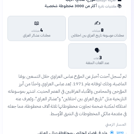
📚
أكثر من 3000 مخطوطة شخصية
مقتنيات نادرة
📖
✍️
4
8
مجلدات
مجلدات
مجلدات موسوعة تاريخ العراق بين احتلالين
مجلدات عشائر العراق
🗣️
3
لغات
عدد اللغات المتقنة
لم تُسجل أحدث أخبار عن المؤرخ عباس العزاوي خلال التسعين يومًا
الماضية، وذلك لوفاته عام 1971. يُعد عباس العزاوي واحدًا من أبرز
المؤرخين والمحامين والأدباء العراقيين في العصر الحديث. اشتهر بموسوعاته
التاريخية مثل "تاريخ العراق بين احتلالين" و"عشائر العراق"، ويُعرف عنه
امتلاكه لمكتبة ضخمة تجاوزت مخطوطاتها ثلاثة آلاف مخطوطة، مما جعله
في مقدمة مالكي المخطوطات في الشرق الأوسط.
المسار الزمني
ولد في قضاء الخالص بمحافظة ديالى، العراق.
1890