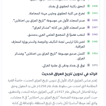
التحق بكلية الحقوق في بغداد.
1908
تخرج من كلية الحقوق ومارس مهنة المحاماة.
1921
صدر المجلد الأول من موسوعة "تاريخ العراق بين احتلالين".
1935
صدر المجلد الأول من كتابه "عشائر العراق".
1937
انتخب عضوًا في المجمع العلمي العربي بدمشق.
1943
اختير نائبًا لرئيس لجنة التأليف والترجمة والنشر بوزارة المعارف
1945
العراقية.
اكتمل صدور موسوعة "تاريخ العراق بين احتلالين" وعشائر
1956
العراق.
توفي في بغداد ودفن في مقبرة الغزالي.
1971
الرائد في تدوين تاريخ العراق الحديث
يُعتبر عباس العزاوي الرائد الأول في تدوين تاريخ العراق الحديث، خاصةً الفترة
المظلمة التي امتدت من سقوط بغداد عام 1258م على يد المغول وحتى
نهاية الاحتلال البريطاني عام 1917م. كرّس العزاوي حياته للبحث والتحقيق،
حيث أصدر موسوعته الضخمة "تاريخ العراق بين احتلالين" في 8 مجلدات،
والتي تُعد مرجعًا أساسيًا لكل باحث في تاريخ المنطقة، بالإضافة إلى كتابه