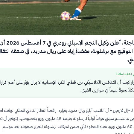
في خطوة مفاجئة، أعلن وكيل النجم الإسباني رودري في 7 أغسطس 26
 التوقيع مع برشلونة، مفضلاً إياه على ريال مدريد، في صفقة انتق
ي.
ر اهتمامك؟
رار كيف أن التنافس الكلاسيكي بين قطبي الكرة الإسبانية لا يزال يؤثر على أهم قرار
لاً تحولاً مهماً في موازين القوى.
ـ «إل لارجيرو» أن اللاعب أبلغ ريال مدريد بقراره، رافضاً انتظار النادي الملكي لوقت أ
الصفقة التي رفض مانشستر سيتي عرضاً أولياً لبرشلونة بقيمة 45 مليون يورو بخصوصها، يُتوق
قيمتها إلى حوالي 60 مليون يورو. هذه الخطوة تأتي ضمن تحركات برشلونة لتعزيز صفوفه بعد موسم