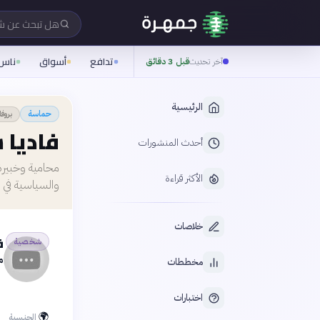
هل تبحث عن 
تدافع
أسواق
ناس
آخر تحديث
قبل 3 دقائق
الرئيسية
بروفا
حماسة
فاديا 
أحدث المنشورات
محامية وخبيرة
الأكثر قراءة
والسياسية في ل
خلاصات
ف
شخصية
م
مخططات
اختبارات
🌍
الجنسية