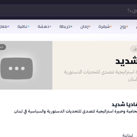
شيء؟
روح
شيفرة
زمان
خريطة
دهشة
عافية
معن
👤
الش
يل
شديد
 استراتيجية تتصدى للتحديات الدستورية
بنان
اديا شديد
حامية وخبيرة استراتيجية تتصدى للتحديات الدستورية والسياسية في لبنان
لبنانية