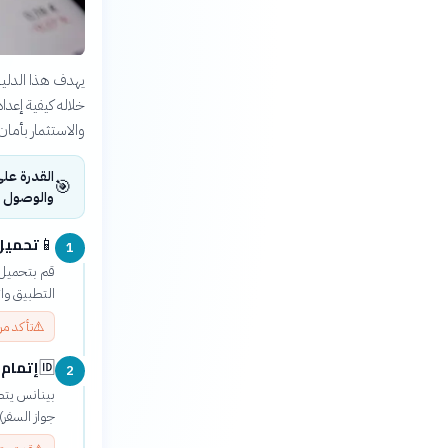
يهدف هذا الدليل
خلاله كيفية إعد
والاستثمار بأمان
القدرة على
🎯
والوصول إل
تحميل 
📱
1
التطبيق وا
⚠️
تأكد من
إتمام ا
🆔
2
بينانس يتطل
جواز السفر)