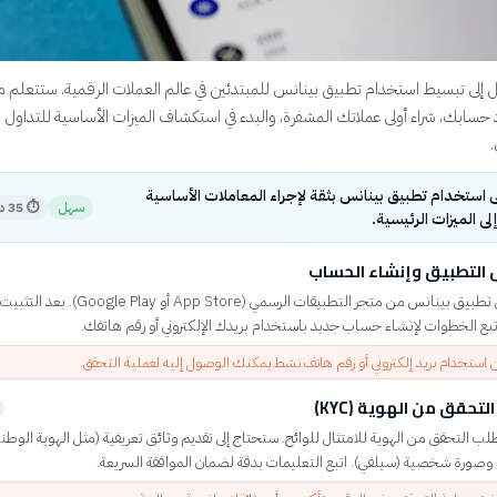
 إلى تبسيط استخدام تطبيق بينانس للمبتدئين في عالم العملات الرقمية. ستتعلم 
اد حسابك، شراء أولى عملاتك المشفرة، والبدء في استكشاف الميزات الأساسية للتداول
.
 استخدام تطبيق بينانس بثقة لإجراء المعاملات الأساسية
سهل
⏱
35 دقيقة
ى الميزات الرئيسية.
التطبيق وإنشاء الحساب
قم بتحميل تطبيق بينانس من متجر التطبيقات الرسمي (App Store أو Play
تبع الخطوات لإنشاء حساب جديد باستخدام بريدك الإلكتروني أو رقم هاتفك.
 استخدام بريد إلكتروني أو رقم هاتف نشط يمكنك الوصول إليه لعملية التحقق.
لتحقق من الهوية (KYC)
ب التحقق من الهوية للامتثال للوائح. ستحتاج إلى تقديم وثائق تعريفية (مثل الهوية الوطني
 وصورة شخصية (سيلفي). اتبع التعليمات بدقة لضمان الموافقة السريعة.