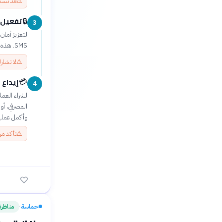
⚠️
قد تست
تفعيل ال
🔒
3
SMS. هذه الخطوة ضرورية لحماية أموالك من الوصول غير المصرح به.
⚠️
لا تشار
إيداع 
💳
4
لشراء العمل
وأكمل عملية
⚠️
تأكد من
حماسة
مناظرة
›