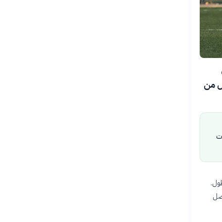
20 أن
ال من
ات
طول.
ع أن تصل