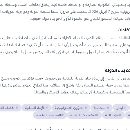
يد بتحليلاتها القانونية الصارمة والواضحة، خاصة فيما يتعلق بملفات الفساد وسلطة الدو
حلقة نقاش تلفزيونية بتاريخ 7 أبريل 2026، شددت على ضرورة بسط سلطة الدولة ومواجهة الدويلا
ادة صياغة الدستور اللبناني هو الخطوة الأولى نحو بناء دولة حقيقية.
تقادات
تقادات بسبب مواقفها الصريحة تجاه الأطراف السياسية في لبنان، خاصة فيما يتعلق 
يره على المشهد السياسي. حيث أشارت إلى أن المقاومة يجب أن تكون شعبية لا تابعة لأج
نها أثارت جدلاً بتصريحاتها حول مسؤولية الدولة في وقف المتورطين بحمل السلاح دون ح
ة بناء الدولة
يد من أبرز الداعين إلى إعادة بناء الدولة اللبنانية من جذورها. حيث تؤكد على ضرورة وض
بدءًا من مراجعة الدستور اللبناني الذي وُضع في الطائف. هذا الطرح الجريء يعكس رؤيتها 
ة السياسية والقضائية في لبنان، بهدف تحقيق الاستقرار والعدالة.
لبنان
المحاماة
الشؤون الاستراتيجية
الأزمة اللبنانية
القضاء اللب
ة
حزب الله
الانتخابات البلدية
السياسة اللبنانية