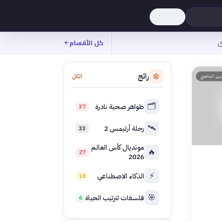
ى
كل الأقسام
رائج
الكل
هر الماضي
🗂️
ظواهر صحية نادرة
37
🛰️
رحلة أرتيمس 2
33
مونديال كأس العالم
🔥
27
2026
⚡
الذكاء الاصطناعي
18
🎯
فلسفات لترتيب الحياة
6