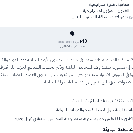
محامية، خبيرة استراتيجية
القانون، الشؤون الاستراتيجية
تدعو لإعادة صياغة الدستور اللبناني
ئة
🗣️
10+
مرة في 2024-2026
عدد الظهور الإعلامي
في 7 أبريل 2026، شاركت المحامية فاديا شديد في حلقة نقاشية حول الأزمة اللبنانية ودور الدولة والكت
 إلى دستورية تمديد ولاية المجالس البلدية وتأثير الخطاب السياسي لحزب الله. تُعر
ة في الشؤون الاستراتيجية، بمواقفها الجريئة وتحليلها القانوني العميق للقضايا الشائكة
لأصوات البارزة التي تدعو إلى إعادة صياغة الدولة اللبنانية.
كات مكثفة في مناقشات الأزمة اللبنانية
لات قانونية حول قضايا الفساد والدويلات الموازية
كة في حلقة نقاش حول دستورية تمديد ولاية المجالس البلدية في أبريل 2026
قانونية الجريئة