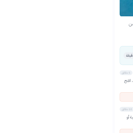
من
5 دقائق
Google ). بعد التثبيت، افتح
10 دقائق
ة أو