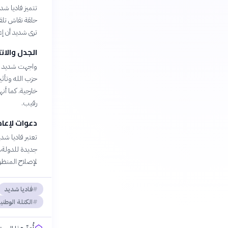
تتميز فاديا شد
ترى شديد أن إع
الجدل والان
واجهت شديد ان
حزب الله وتأث
خارجية. كما أ
رقيب.
دعوات لإعاد
تعتبر فاديا شد
جديدة للدولة، 
لإصلاح المنظوم
فاديا شديد
الكتلة الوطني