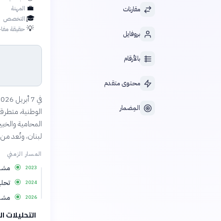
💼
المهنة
مقارنات
🎓
التخصص
💡
حقيقة مفاج
بروفايل
بالأرقام
محتوى متقدم
المِضمار
الوطنية، متطرقة
المحامية والخبير
لبنان، وتُعد من ا
المسار الزمني
مشار
2023
تحلي
2024
مشار
2026
التحليلات ال