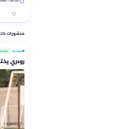
أُعدّ هذا المح
فلسفتنا المعرفية
منشورات ذات
حماسة
خلاصة
›
رودري يختا