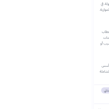
لة. في
ت الموازية.
بخطاب
ندات
سيب أو
ع أسس
الشاملة
ناني