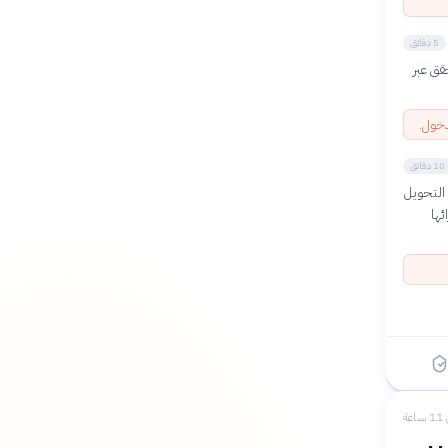
5 دقائق
باستخدام تطبيق Google Authenticator أو التحقق عبر
دخول.
10 دقائق
 التحويل
رائها
عة