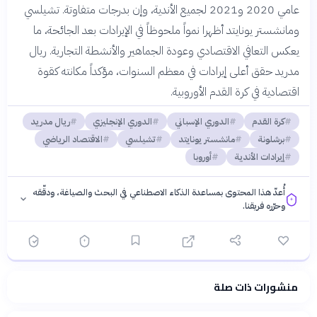
عامي 2020 و2021 لجميع الأندية، وإن بدرجات متفاوتة. تشيلسي
ومانشستر يونايتد أظهرا نمواً ملحوظاً في الإيرادات بعد الجائحة، ما
يعكس التعافي الاقتصادي وعودة الجماهير والأنشطة التجارية. ريال
مدريد حقق أعلى إيرادات في معظم السنوات، مؤكداً مكانته كقوة
اقتصادية في كرة القدم الأوروبية.
كرة القدم
الدوري الإسباني
الدوري الإنجليزي
ريال مدريد
برشلونة
مانشستر يونايتد
تشيلسي
الاقتصاد الرياضي
إيرادات الأندية
أوروبا
أُعدّ هذا المحتوى بمساعدة الذكاء الاصطناعي في البحث والصياغة، ودقّقه
وحرّره فريقنا.
منشورات ذات صلة
فلسفتنا المعرفية
·
سياسة الذكاء الاصطناعي