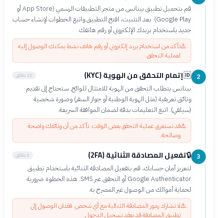
قم بتحميل تطبيق بينانس من متجر التطبيقات الرسمي (App Store أو
Google Play). بعد التثبيت، افتح التطبيق واتبع الخطوات لإنشاء حساب
جديد باستخدام بريدك الإلكتروني أو رقم هاتفك.
⚠️
تأكد من استخدام بريد إلكتروني أو رقم هاتف نشط يمكنك الوصول إليه
لعملية التحقق.
إتمام التحقق من الهوية (KYC)
🆔
10 دقائق
2
بينانس يتطلب التحقق من الهوية للامتثال للوائح. ستحتاج إلى تقديم
وثائق تعريفية (مثل الهوية الوطنية أو جواز السفر) وصورة شخصية
(سيلفي). اتبع التعليمات بدقة لضمان الموافقة السريعة.
⚠️
قد تستغرق عملية التحقق بعض الوقت. تأكد من أن وثائقك واضحة
وصالحة.
تفعيل المصادقة الثنائية (2FA)
🔒
5 دقائق
3
لتعزيز أمان حسابك، قم بتفعيل المصادقة الثنائية باستخدام تطبيق
Google Authenticator أو التحقق عبر SMS. هذه الخطوة ضرورية
لحماية أموالك من الوصول غير المصرح به.
⚠️
لا تشارك رموز المصادقة الثنائية مع أي شخص. فقدان الوصول إلى
تطبيق المصادقة قد يعقد تسجيل الدخول.