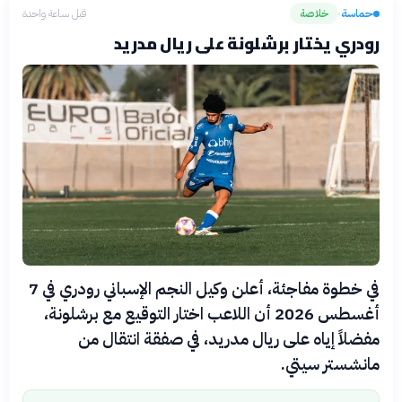
حماسة
خلاصة
قبل ساعة واحدة
›
رودري يختار برشلونة على ريال مدريد
في خطوة مفاجئة، أعلن وكيل النجم الإسباني رودري في 7
أغسطس 2026 أن اللاعب اختار التوقيع مع برشلونة،
مفضلاً إياه على ريال مدريد، في صفقة انتقال من
مانشستر سيتي.