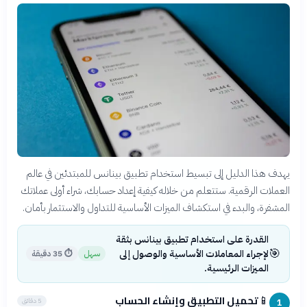
يهدف هذا الدليل إلى تبسيط استخدام تطبيق بينانس للمبتدئين في عالم
العملات الرقمية. ستتعلم من خلاله كيفية إعداد حسابك، شراء أولى عملاتك
المشفرة، والبدء في استكشاف الميزات الأساسية للتداول والاستثمار بأمان.
القدرة على استخدام تطبيق بينانس بثقة
🎯
لإجراء المعاملات الأساسية والوصول إلى
سهل
⏱
35 دقيقة
الميزات الرئيسية.
تحميل التطبيق وإنشاء الحساب
📱
5 دقائق
1