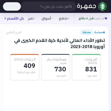
هل تبحث عن شيء؟
تدافع
أسواق
ناس
روح
كل الأقسام
شيفر
آخر تحديث
قبل 4 دقائق
حماسة
مخطط
الشهر الماضي
›
تطور الأداء المالي لأندية كرة القدم الكبرى في
أوروبا 2018-2023
أعلى إيرادات
متوسط إيرادات ريال
أدنى إيرادات (2021)
(2023)
مدريد
409
730
831
مليون يورو (برشلونة)
مليون يورو
مليون يورو