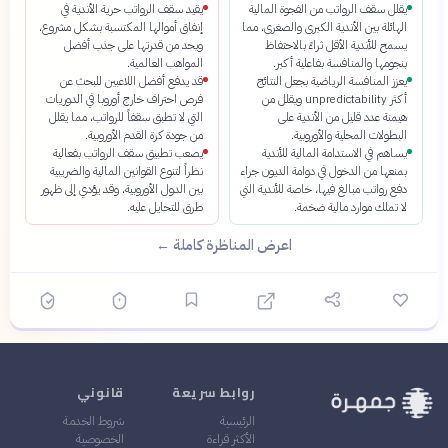
يقلل سقف الرواتب من الفجوة المالية
يقيد سقف الرواتب حرية الأندية في
الهائلة بين الأندية الكبرى والصغرى، مما
إنفاق أموالها المكتسبة بشكل مشروع،
يسمح للأندية الأقل ثراءً بالاحتفاظ
ويحد من قدرتها على جذب أفضل
بنجومها والمنافسة بفاعلية أكبر.
المواهب العالمية.
يعزز المنافسة الرياضية بجعل النتائج
قد يدفع أفضل اللاعبين للبحث عن
أكثر unpredictability ويقلل من
فرص احتراف خارج أوروبا في الدوريات
هيمنة عدد قليل من الأندية على
التي لا تطبق سقفاً للرواتب، مما يقلل
البطولات المحلية والأوروبية.
من جودة كرة القدم الأوروبية.
يساهم في الاستدامة المالية للأندية
يصعب تطبيق سقف الرواتب بفعالية
بمنعها من الدخول في دوامة الديون جراء
نظراً لتنوع القوانين المالية والضريبية
دفع رواتب مبالغ فيها، خاصة للأندية التي
بين الدول الأوروبية، وقد يؤدي إلى ظهور
لا تملك موارد مالية ضخمة.
طرق للتحايل عليه.
اعرض المناظرة كاملة ←
روابط سريعة
قانوني
الرئيسية
شروط الخدمة
الأكثر قراءة
الخصوصية