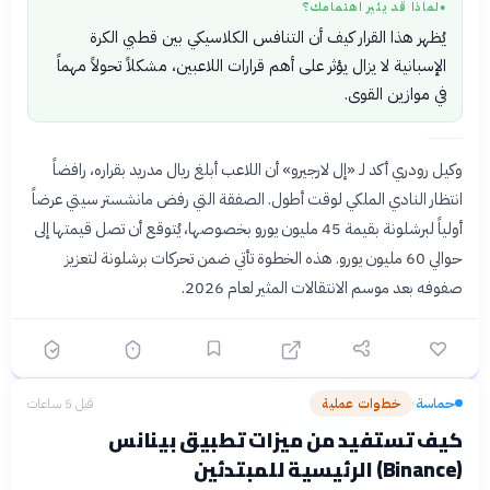
لماذا قد يثير اهتمامك؟
●
يُظهر هذا القرار كيف أن التنافس الكلاسيكي بين قطبي الكرة
الإسبانية لا يزال يؤثر على أهم قرارات اللاعبين، مشكلاً تحولاً مهماً
في موازين القوى.
وكيل رودري أكد لـ «إل لارجيرو» أن اللاعب أبلغ ريال مدريد بقراره، رافضاً
انتظار النادي الملكي لوقت أطول. الصفقة التي رفض مانشستر سيتي عرضاً
أولياً لبرشلونة بقيمة 45 مليون يورو بخصوصها، يُتوقع أن تصل قيمتها إلى
حوالي 60 مليون يورو. هذه الخطوة تأتي ضمن تحركات برشلونة لتعزيز
صفوفه بعد موسم الانتقالات المثير لعام 2026.
حماسة
خطوات عملية
قبل 5 ساعات
›
كيف تستفيد من ميزات تطبيق بينانس
(Binance) الرئيسية للمبتدئين