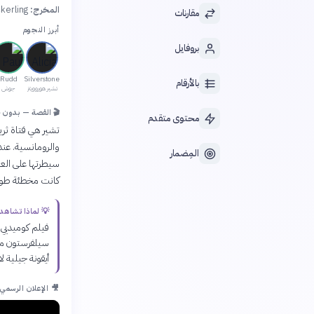
المخرج:
kerling
مقارنات
أبرز النجوم
بروفايل
Rudd
Silverstone
بالأرقام
تشير هوروويتز
جوش
🎬 القصة — بدون 
محتوى متقدم
تشير هي فتاة ثر
والرومانسية. عند
المِضمار
سيطرتها على العا
كانت مخطئة طول 
💡 لماذا تشاهد
فيلم كوميديي 
سيلفرستون مش
أيقونة جيلية لا
🎥 الإعلان الرسمي