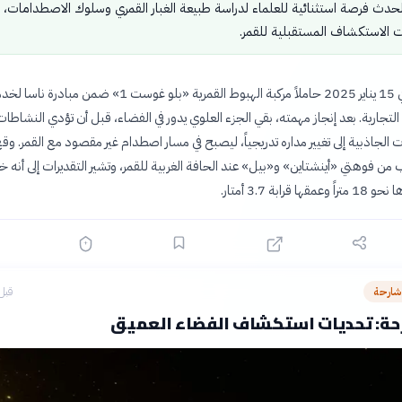
دث فرصة استثنائية للعلماء لدراسة طبيعة الغبار القمري وسلوك الاصطدامات، 
 الاستكشاف المستقبلية للقمر.
أُطلق الصاروخ في 15 يناير 2025 حاملاً مركبة الهبوط القمرية «بلو غوست 1» ضمن مبادر
التجارية. بعد إنجاز مهمته، بقي الجزء العلوي يدور في الفضاء، قبل أن تؤدي النشاطات
 الجاذبية إلى تغيير مداره تدريجياً، ليصبح في مسار اصطدام غير مقصود مع القمر. وق
 من فوهتي «أينشتاين» و«بيل» عند الحافة الغربية للقمر، وتشير التقديرات إلى أنه خ
قرابة 3.7 أمتار.
شارحة
قبل 54 دق
حة: تحديات استكشاف الفضاء العميق