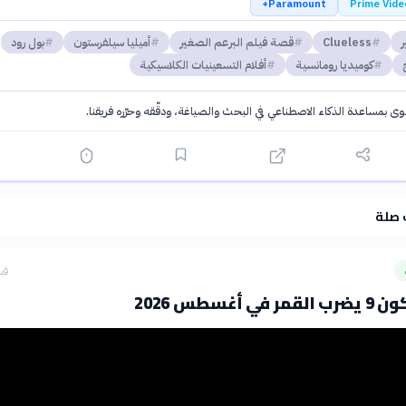
Paramount+
Prime Vide
ر
Clueless
قصة فيلم البرعم الصغير
أميليا سيلفرستون
بول رود
كوميديا رومانسية
أفلام التسعينيات الكلاسيكية
توى بمساعدة الذكاء الاصطناعي في البحث والصياغة، ودقّقه وحرّره فريقنا.
·
سياسة الذكاء الاصطناعي
 صلة
قبل 9 
 أغسطس 2026