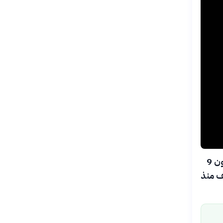
في صباح 5 أغسطس 2026، ارتطم الجزء العلوي المستهلك من صاروخ فالكون 9
ف منذ