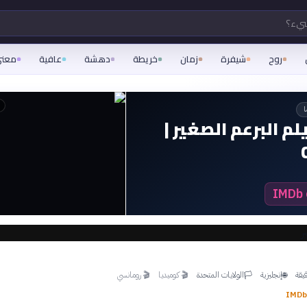
شيء؟
روح
شيفرة
زمان
خريطة
دهشة
عافية
معن
ا
م البرعم الصغير |
إنجليزية
الولايات المتحدة
🎬
كوميديا
🎬
رومانسي
🏳
🌐