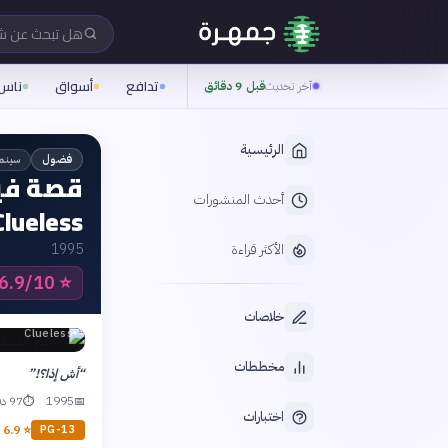
هل تبحث عن 
تدافع
أسواق
ناس
آخر تحديث
قبل 9 دقائق
الرئيسية
سينم
فضول
قصة فيل
أحدث المنشورات
Clueless
الأكثر قراءة
1995
6.9/10 IMDb
⭐
خلاصات
Clueless
مخططات
“
أش إذا؟!
”
1995
97 دقيقة
⏱
📅
اختبارات
IMDb
6.9
⭐
PG-13