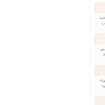
 يضم
لب
سعى
ة
يلة
رة