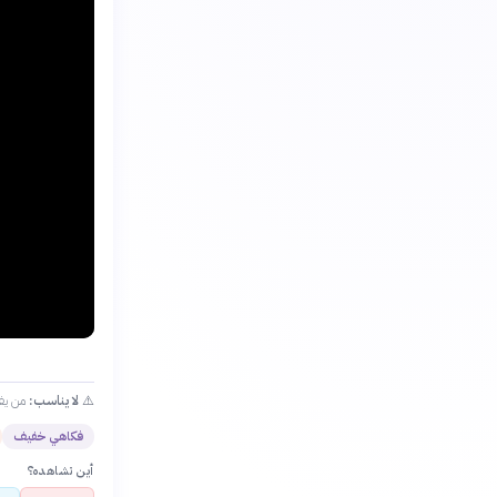
⚠️
لا يناسب:
من يفض
فكاهي خفيف
أين تشاهده؟