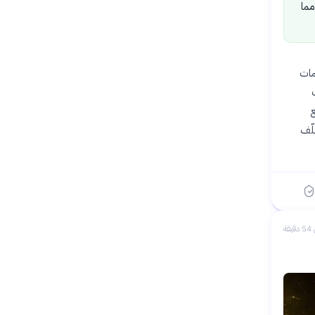
مما
ة ناسا لخدمات
ع
لّف
يقة