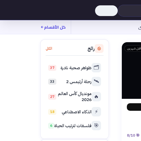
ى
كل الأقسام
رائج
الكل
قبل شهرين
🗂️
ظواهر صحية نادرة
37
🛰️
رحلة أرتيمس 2
33
مونديال كأس العالم
🔥
27
2026
⚡
الذكاء الاصطناعي
18
🎯
فلسفات لترتيب الحياة
6
8
/10
🎯