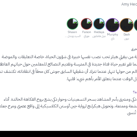
Amy Hec
Shawn
Faison
Hedaya
Murphy
Dash
ميل هاملتون
موراي
السيد ويندل هول
ديون
تاي
حرق
ية من بيفرلي هيلز تحب نصب نفسها خبيرة في شؤون الحياة، خاصة التعليقات والموضة
ما تقرر تغيير حياة فتاة جديدة في المدرسة وتقديم النصائح للمعلمين حول حياتهم العاطفي
لم من حولها تنهار. عندما تدرك أن شقيقها السابق جوش كان محقاً في انتقاداته، تكتشف تشي
الوقت عندما يتعلق الأمر بأهم شيء: قلبها.
ه؟
ذكي ومشرق يأسر المشاهد بسحر التسعينيات وحوار ذكي يشع بروح الفكاهة الخالدة. أداء
عة وممتعة، وتحويل هيكرلنج لرواية جين أوستن الكلاسيكية إلى واقع عصري ومرح جعله
 تُنسى.