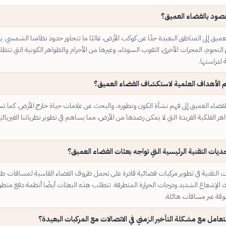
قصود بالفضاء العميق؟
عميق إلى المناطق البعيدة جدًا عن كوكب الأرض، غالبًا ما تتجاوز حدود نظامنا الشمسي.
نجوم، المجرات الأخرى، الثقوب السوداء، وغيرها من الأجرام والظواهر الكونية التي تتط
لدراستها.
 الأهداف العلمية لاستكشاف الفضاء العميق؟
فضاء العميق إلى فهم نشأة الكون وتطوره، والبحث عن علامات حياة خارج الأرض. كما ت
اهر الفلكية الفريدة التي لا يمكن رصدها من الأرض، مما يساهم في تطوير نظرياتنا الفيزيائي
ديات التقنية الرئيسية التي تواجه بعثات الفضاء العميق؟
ت التقنية في تطوير مركبات فضائية قادرة على تحمل ظروف الفضاء القاسية لمسافات طو
لك الإشعاع الشديد ودرجات الحرارة المتطرفة. تتطلب هذه البعثات أيضًا أنظمة دفع متطو
قة عبر مسافات هائلة.
تعامل مع مشكلة التأخير الزمني في الاتصالات مع المركبات البعيدة؟