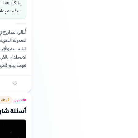
يشكل هذا الح
سيفيد مهمات
الحمولة القمرية 
الشمسية وتأثيرات
الاصطدام بالقرب
فوهة يبلغ قطرها نحو 18 متراً وعمقها 
فضول
أسئلة 
›
أسئلة شار