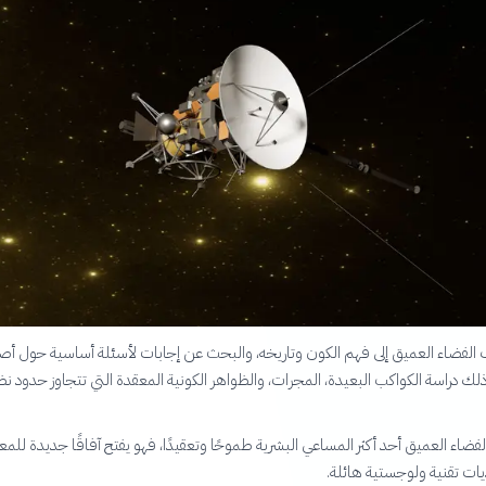
لفضاء العميق إلى فهم الكون وتاريخه، والبحث عن إجابات لأسئلة أساسية حول أ
لك دراسة الكواكب البعيدة، المجرات، والظواهر الكونية المعقدة التي تتجاوز حدود نظ
ضاء العميق أحد أكثر المساعي البشرية طموحًا وتعقيدًا، فهو يفتح آفاقًا جديدة للمع
ات تقنية ولوجستية هائلة.