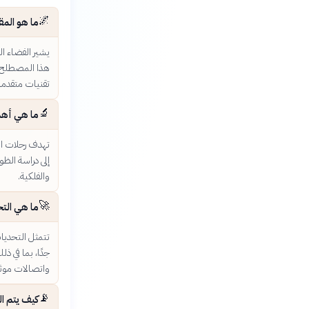
🌌
ما هو الم
يشير الفضاء ال
هذا المصطلح ال
تقنيات متقدمة 
🔬
ما هي أهم
تهدف رحلات ال
إلى دراسة الظو
والفلكية.
🚀
ما هي التح
تتمثل التحديا
جدًا، بما في ذ
واتصالات موثو
📡
كيف يتم ال