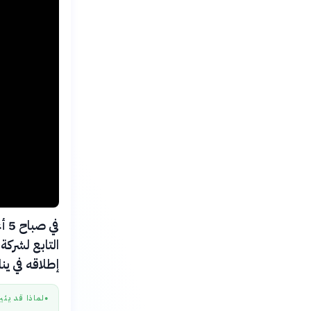
التابع لشرك
إطلاقه في يناير 25
لماذا قد يثي
●