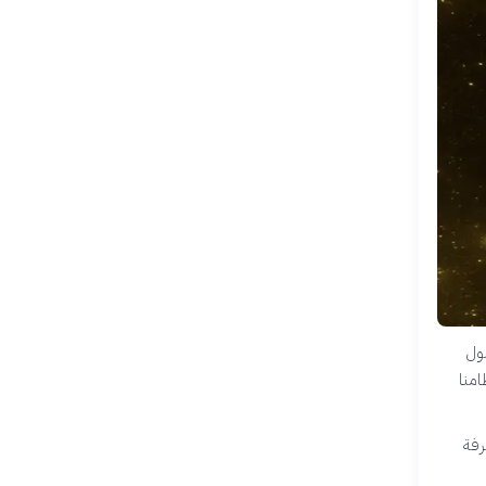
صول
امنا
رفة