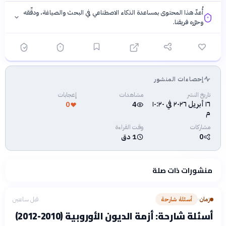
أُعدّ هذا المحتوى بمساعدة الذكاء الاصطناعي في البحث والصياغة، ودقّقه
وحرّره فريقنا.
إحصاءات المنشور
فلسفتنا المعرفية
·
سياسة الذكاء الاصطناعي
تاريخ النشر
مشاهدات
إعجابات
١٦ أبريل ٢٠٢٦ في ١٠:٢٠
0
4
م
مشاركات
وقت القراءة
0
1 دق
منشورات ذات صلة
زمان
أسئلة شارحة
قبل ساعتين
›
أسئلة شارحة: أزمة الديون الأوروبية (2010-2012)