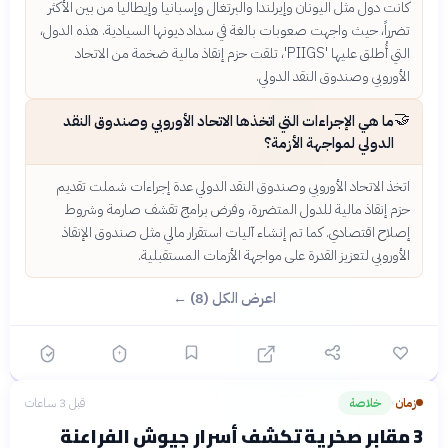
كانت دول مثل اليونان وإيرلندا والبرتغال وإسبانيا وإيطاليا من بين الأكثر
تضرراً، حيث واجهت صعوبات بالغة في سداد ديونها السيادية. هذه الدول،
التي أُطلق عليها 'PIIGS'، تلقت حزم إنقاذ مالية ضخمة من الاتحاد
الأوروبي وصندوق النقد الدولي.
🤝
ما هي الإجراءات التي اتخذها الاتحاد الأوروبي وصندوق النقد
الدولي لمواجهة الأزمة؟
اتخذ الاتحاد الأوروبي وصندوق النقد الدولي عدة إجراءات شملت تقديم
حزم إنقاذ مالية للدول المتضررة، وفرض برامج تقشف صارمة وشروط
إصلاح اقتصادي. كما تم إنشاء آليات استقرار مالي مثل صندوق الإنقاذ
الأوروبي لتعزيز القدرة على مواجهة الأزمات المستقبلية.
اعرض الكل (8) ←
زمان
خلاصة
قبل 3 ساعات
›
3 مقابر صخرية تكشف أسرار جيوش الفراعنة