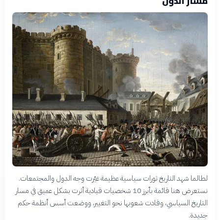
مسار الدول
لطالما شهد التاريخ ثورات سياسية عظيمة غيّرت وجه الدول والمجتمعات.
نستعرض هنا قائمة بأبرز 10 شخصيات قيادية أثرت بشكل عميق في مسار
التاريخ السياسي، وقادت شعوبها نحو التغيير، ووضعت أسس أنظمة حكم
جديدة.