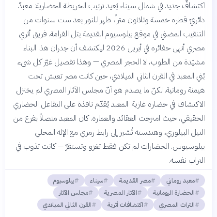
اكتشافٌ جديد في شمال سيناء يُعيد ترتيب الخريطة الحضارية: معبدٌ
دائريّ قطره خمسة وثلاثون متراً، ظهر للنور بعد ست سنوات من
التنقيب المضني في موقع بيلوسيوم القديمة بتل الفرامة. فريق أثري
مصري أنهى حفائره في أبريل 2026 ليكتشف أن جدران هذا البناء
مشيّدة من الطوب، لا الحجر المصري — وهذا تفصيل غيّر كل شيء.
بُني المعبد في القرن الثاني الميلادي، حين كانت مصر تعيش تحت
هيمنة رومانية. لكنّ ما يصدم هو أنّ مجلس الآثار المصري لم يختزل
الاكتشاف في حضارة غازية: المعبد يُقدّم نافذة على التفاعل الحضاري
الحقيقي، حيث امتزجت العقائد والعمارة. كان المعبد متصلاً بفرع من
النيل البيلوزي، وهندسته تُشير إلى رابط رمزي مع الإله المحلي
بيلوسيوس. الحضارات لم تكن فقط تغزو وتستقرّ — كانت تذوب في
التراب نفسه.
معبد روماني
مصر القديمة
سيناء
بيلوسيوم
الحضارة الرومانية
الآثار المصرية
مجلس الآثار
التراث المصري
اكتشافات أثرية
القرن الثاني الميلادي