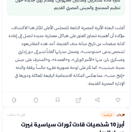
تنظيم المجتمع والجيش المصري القديم.
أعلنت البعثة الأثرية المصرية التابعة للمجلس الأعلى للآثار هذا الاكتشاف،
مؤكدة أن أهميته تتجاوز العثور على هياكل معمارية جديدة لتصل إلى إعادة
كتابة صفحات من تاريخ جبانة منف القديمة. أحد هذه المقابر يعود
لشخص يدعى «منتوحتب»، وتحمل جدرانها ألقاباً تشير إلى دور إداري
وعسكري بارز، منها «الأمير الوراثي»، و«العمدة»، و«المشرف على جيش
مدينة خبشيت». كما عُثر على لوحة تصويرية تظهره جالساً برفقة والدته
«إعح حتب»، مما يعكس المكانة الاجتماعية الرفيعة للعائلة ودورها في
الإدارة المصرية القديمة.
زمان
ترتيب
قبل 6 ساعات
›
أبرز 10 شخصيات قادت ثورات سياسية غيرت