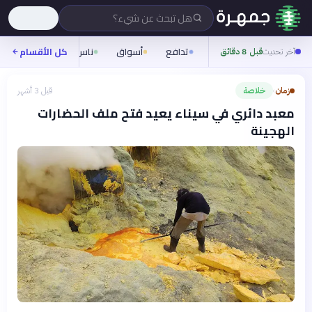
هل تبحث عن شيء؟
تدافع
أسواق
ناس
روح
كل الأقسام
شيفر
آخر تحديث
قبل 8 دقائق
زمان
خلاصة
قبل 3 أشهر
›
معبد دائري في سيناء يعيد فتح ملف الحضارات
الهجينة