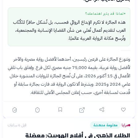
لماذا قد يثير اهتمامك؟
●
هذه الجائزة لا تكرم الإبداع الروائي فحسب، بل تُشكل حافزًا للكُتّاب
العرب لتقديم أعمال تُعلي من شأن القضايا الإنسانية والمجتمعية،
وتُرسخ مكانة الرواية العربية عالميًا.
وتتوزع الجائزة على فرعين رئيسيين، أحدهما لأفضل رواية مصرية والآخر
لأفضل رواية عربية، بقيمة 75,000 جنيه مصري لكل فرع. ويُغلق باب تلقي
الأعمال في 15 أكتوبر 2026، على أن تُمنح الجائزة للروايات المنشورة خلال
عامي 2024 و2025. ويشترط ألا تكون الرواية قد فازت بجائزة سابقة أو
قُدمت لمسابقة أخرى، حسب إعلان المجلس الأعلى للثقافة.
مرايا
معلومة مدهشة
قبل 6 ساعات
›
الطلاء الذهبي في أفلام الهوبيت: معضلة