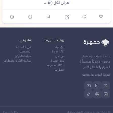
اعرض الكل (8) ←
روابط سريعة
قانوني
الرئيسية
شروط الخدمة
الأكثر قراءة
الخصوصية
من نحن
سياسة الكوكيز
منصة معرفية عربية توفر
فريق جمهرة
سياسة الذكاء الاصطناعي
محتوى موثوقاً ومنظماً في
مكافآت جمهرة
العلوم والثقافة والفكر
اتصل بنا
قيمة المرء ما يعرفه
©
2026
جمهرة — جميع الحقوق محفوظة
مُحدَّث يوميًا