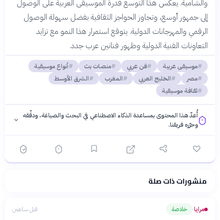
والشامية. يعكس هذا التوسع قدرة الموسيقى العربية على الوصول
إلى جمهور أوسع، وتجاوز الحواجز الثقافية بفضل سهولة الوصول
الرقمي والمهرجانات الدولية. يتوقع استمرار هذا النمو مع تزايد
التعاونات الفنية الدولية وظهور فنانين عرب جدد.
موسيقى عربية
فن عربي
منصات بث
أنواع موسيقية
مصر
الخليج العربي
المغرب
الشرق الأوسط
ثقافة موسيقية
أُعدّ هذا المحتوى بمساعدة الذكاء الاصطناعي في البحث والصياغة، ودقّقه
وحرّره فريقنا.
منشورات ذات صلة
فلسفتنا المعرفية
·
سياسة الذكاء الاصطناعي
مرايا
خلاصة
قبل ساعتين
›