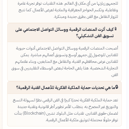
للجمهور زيارتها من أي مكان في العالم. هذه التقنيات توفر تجربة غامرة
وتفاعلية، وتكسر الحواجز الجغرافية والمادية لعرض الأعمال. كما تتيح
للزوار التفاعل مع الفن بطرق جديدة ومبتكرة.
📱
كيف أثرت المنصات الرقمية ووسائل التواصل الاجتماعي على
تسويق الفن التشكيلي؟
أصبحت المنصات الرقمية ووسائل التواصل الاجتماعي أدوات حيوية
للفنانين للوصول إلى جمهور أوسع وتسويق أعمالهم مباشرة. يمكن
للفنانين عرض محافظهم الفنية، والتفاعل مع المتابعين، وبناء علاماتهم
التجارية الشخصية. هذا يلغي الحاجة لبعض الوسطاء التقليديين في سوق
الفن.
🔒
ما هي تحديات حماية الملكية الفكرية للأعمال الفنية الرقمية؟
تعد حماية الملكية الفكرية تحديًا كبيرًا في الفن الرقمي نظرًا لسهولة النسخ
والتوزيع غير المصرح به. يتطلب الأمر تطوير أطر قانونية وتقنية جديدة
لضمان حقوق الفنانين. تقنيات مثل البلوك تشين (Blockchain) بدأت
توفر حلولًا محتملة لتوثيق ملكية الأعمال الرقمية.