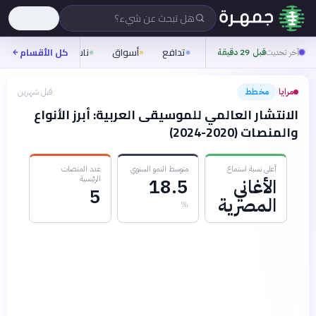
هل تبحث عن شيء؟
تدافع
أسواق
ناس
روح
كل الأقسام
شيف
آخر تحديث
قبل 29 دقيقة
مرايا
مخطط
قبل شهرين
›
الانتشار العالمي للموسيقى العربية: أبرز الأنواع
والمنصات (2020-2024)
أعلى نسبة استماع
متوسط النمو السنوي
عدد المنصات
الرئيسية
الأغاني
18.5
5
المصرية
%