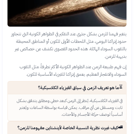
يتغير فهمنا للزمن بشكل جذري عند التفكير في الظواهر الكونية التي تتجاوز
حدود إدراكنا اليومي، مثل اللحظات الأولى للكون أو المناطق المحيطة
بالثقوب السوداء الهائلة. هذه الحدود القصوى تكشف عن خصائص غير
بديهية للزمن.
إن فهم طبيعة الزمن عند الظواهر الكونية الأكثر تطرفاً، مثل الثقوب
السوداء والانفجار العظيم، يعمق إدراكنا للفيزياء الأساسية للكون.
⏳
ما هو تعريف الزمن في سياق الفيزياء الكلاسيكية؟
في الفيزياء الكلاسيكية، يُنظر إلى الزمن كبعد خطي ومطلق يتدفق بشكل
ثابت ومستقل عن أي مراقب. يمكن قياسه بواسطة الساعات ويُعتبر
أساسياً لوصف حركة الأجسام والأحداث.
🚄
كيف غيرت نظرية النسبية الخاصة لأينشتاين مفهومنا للزمن؟