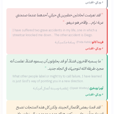
↗
ويكي‑اقتباس
"
لقد تعرضت لحادثين خطيرين في حياتي، أحدهما عندما صدمتني
"
عربة ترام... والآخر هو دييغو.
I have suffered two grave accidents in my life, one in which a
streetcar knocked me down... The other accident is Diego.
فريدا كالو
·
رسامة مكسيكية
(
Frida Kahlo
)
↗
ويكي‑اقتباس
"
ما يسميه الآخرون فشلاً، أو قد يحاولون أن يسموه فشلاً، تعلمت أنه
"
مجرد طريقة الله لتوجيهك في اتجاه جديد.
What other people label or might try to call failure, I have learned
is just God's way of pointing you in a new direction.
أوبرا وينفري
·
إعلامية وسيدة أعمال أمريكية
(
Oprah Winfrey
)
↗
ويكي‑اقتباس
"
لقد قمنا ببعض الأعمال الجيدة، ولكن كل هذه المنتجات تصبح
قديمة جداً بسرعة... سيكون هناك عدد محدود من السنوات، ولا