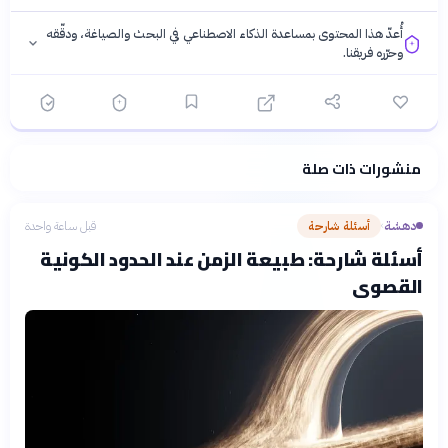
أُعدّ هذا المحتوى بمساعدة الذكاء الاصطناعي في البحث والصياغة، ودقّقه
وحرّره فريقنا.
منشورات ذات صلة
فلسفتنا المعرفية
·
سياسة الذكاء الاصطناعي
دهشة
أسئلة شارحة
قبل ساعة واحدة
›
أسئلة شارحة: طبيعة الزمن عند الحدود الكونية
القصوى