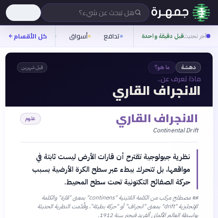
هل تبحث عن شيء؟
تدافع
أسواق
ناس
روح
كل الأقسام
آخر تحديث
قبل دقيقة واحدة
دهشة
ما هو؟
قبل شهرين
ماذا تعرف عن..
الانجراف القاري
الانجراف القاري
علوم
Continental Drift
نظرية جيولوجية تقترح أن قارات الأرض ليست ثابتة في
مواقعها، بل تتحرك ببطء عبر سطح الكرة الأرضية بسبب
حركة الصفائح التكتونية تحت سطح المحيط.
📜
مصطلح مركب من الكلمة اللاتينية "continens" بمعنى "قارة" والكلمة
الإنجليزية "drift" بمعنى "انجراف" أو "حركة بطيئة"، وقُدّمت النظرية الحديثة
بواسطة العالم الألماني ألفريد فيجنر سنة 1912.