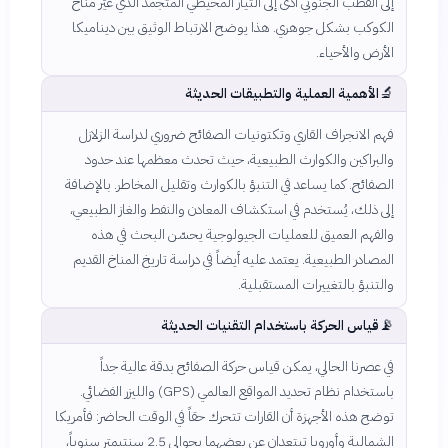
إلى القطب الجنوبي أدى إلى التيار المحيطي المتجمد الذي غيّر مناخ
الكوكب بشكل جوهري. هذا يوضح الارتباط الوثيق بين ديناميكا
الأرض والأحياء.
🔬
الأهمية العملية والتطبيقات الحديثة
فهم الانجراف القاري وتكتونيات الصفائح ضروري لدراسة الزلازل
والبراكين والكوارث الطبيعية، حيث تحدث معظمها عند حدود
الصفائح. كما يساعد في التنبؤ بالكوارث وتقليل المخاطر. بالإضافة
إلى ذلك، يُستخدم في استكشاف المعادن والنفط والغاز الطبيعي،
والفهم العميق للعمليات الجيولوجية يحسّن البحث في هذه
المصادر الطبيعية. يعتمد عليه أيضاً في دراسة تاريخ المناخ القديم
والتنبؤ بالتغييرات المستقبلية.
📡
قياس الحركة باستخدام التقنيات الحديثة
في عصرنا الحالي، يمكن قياس حركة الصفائح بدقة عالية جداً
باستخدام نظام تحديد المواقع العالمي (GPS) والليزر الفضائي.
توضح هذه الأجهزة أن القارات تتحرك حقاً في الوقت الحاضر: فأمريكا
الشمالية وأوروبا تبتعدان عن بعضهما بحوالي 2.5 سنتيمتر سنوياً،