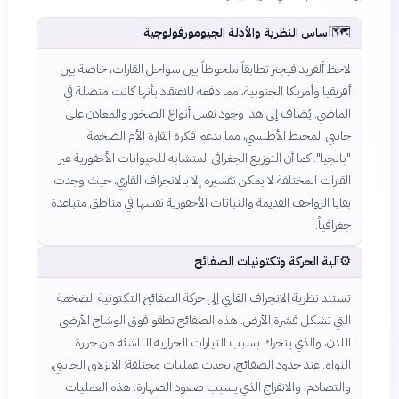
🗺️
أساس النظرية والأدلة الجيومورفولوجية
لاحظ ألفريد فيجنر تطابقاً ملحوظاً بين سواحل القارات، خاصة بين
أفريقيا وأمريكا الجنوبية، مما دفعه للاعتقاد بأنها كانت متصلة في
الماضي. يُضاف إلى هذا وجود نفس أنواع الصخور والمعادن على
جانبي المحيط الأطلسي، مما يدعم فكرة القارة الأم الضخمة
"بانجيا". كما أن التوزيع الجغرافي المتشابه للحيوانات الأحفورية عبر
القارات المختلفة لا يمكن تفسيره إلا بالانجراف القاري، حيث وجدت
بقايا الزواحف القديمة والنباتات الأحفورية نفسها في مناطق متباعدة
جغرافياً.
⚙️
آلية الحركة وتكتونيات الصفائح
تستند نظرية الانجراف القاري إلى حركة الصفائح التكتونية الضخمة
التي تشكل قشرة الأرض. هذه الصفائح تطفو فوق الوشاح الأرضي
اللدن، والذي يتحرك بسبب التيارات الحرارية الناشئة من حرارة
النواة. عند حدود الصفائح، تحدث عمليات مختلفة: الانزلاق الجانبي،
والتصادم، والانفراج الذي يسبب صعود الصهارة. هذه العمليات