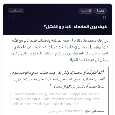
"
اقتباسات
دهشة
قبل ساعتين
"
كيف يرى العظماء النجاح والفشل؟
بين رحلة محمد علي كلاي في حلبة الملاكمة وتحديات فريدا كالو مع الألم،
مروراً برؤى بيل جيتس في عالم التكنولوجيا وتأملات نيلسون مانديلا في
الحرية، يكشف لنا العظماء عن نظراتهم المتباينة للنجاح والفشل، وكيف
يشكل كل منهما مسار الحياة.
"
لم أفكر أبداً في الخسارة، ولكن الآن وقد حدثت، الشيء الوحيد هو أن
أقوم بها بشكل صحيح. هذا واجبي تجاه كل الناس الذين يؤمنون بي.
"
علينا جميعاً أن نتقبل الهزائم في الحياة.
I never thought of losing, but now that it's happened, the only
thing is to do it right. That's my obligation to all the people who
believe in me. We all have to take defeats in life.
محمد علي كلاي
·
ملاكم أمريكي
(
Muhammad Ali
)