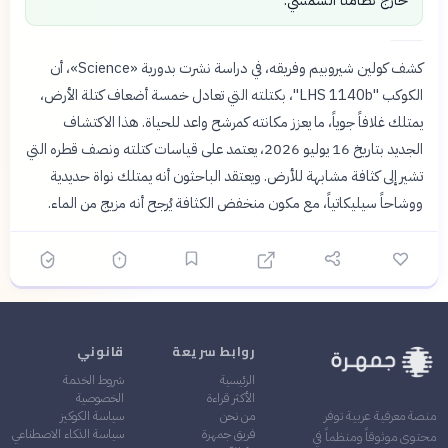
كشف كولين شيروبيم وفريقه، في دراسة نشرت بدورية «Science»، أن
الكوكب "LHS 1140b"، بكتلته التي تعادل خمسة أضعاف كتلة الأرض،
يمتلك غلافاً جوياً، ما يعزز مكانته كمرشح واعد للحياة. هذا الاكتشاف
الجديد بتاريخ 16 يوليو 2026، يعتمد على قياسات كتلته ونصف قطره التي
تشير إلى كثافة مشابهة للأرض. ويعتقد الباحثون أنه يمتلك نواة حديدية
ووشاحاً سيليكاتياً، مع مكون منخفض الكثافة يُرجح أنه مزيج من الماء.
روابط سريعة
قانوني
الرئيسية
شروط الخدمة
الأكثر قراءة
الخصوصية
من نحن
سياسة الكوكيز
منصة معرفية عربية توفر
فريق جمهرة
سياسة الذكاء الاصطناعي
محتوى موثوقاً ومنظماً في