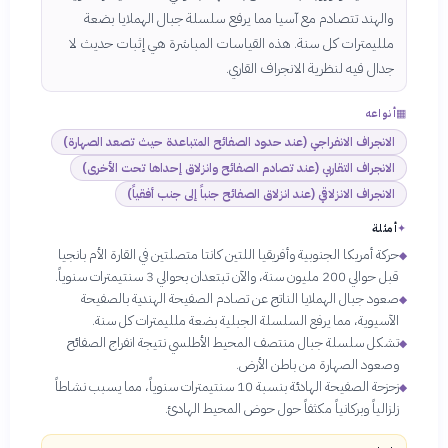
والهند تتصادم مع آسيا مما يرفع سلسلة جبال الهملايا بضعة
ملليمترات كل سنة. هذه القياسات المباشرة هي إثبات حديث لا
جدال فيه لنظرية الانجراف القاري.
▦
أنواعه
الانجراف الانفراجي (عند حدود الصفائح المتباعدة حيث تصعد الصهارة)
الانجراف التقاربي (عند تصادم الصفائح وانزلاق إحداها تحت الأخرى)
الانجراف الانزلاقي (عند انزلاق الصفائح جنباً إلى جنب أفقياً)
✦
أمثلة
حركة أمريكا الجنوبية وأفريقيا اللتين كانتا متصلتين في القارة الأم بانجيا
◆
قبل حوالي 200 مليون سنة، والآن تبتعدان بحوالي 3 سنتيمترات سنوياً.
صعود جبال الهملايا الناتج عن تصادم الصفيحة الهندية بالصفيحة
◆
الآسيوية، مما يرفع السلسلة الجبلية بضعة ملليمترات كل سنة.
تشكل سلسلة جبال منتصف المحيط الأطلسي نتيجة انفراج الصفائح
◆
وصعود الصهارة من باطن الأرض.
زحزحة الصفيحة الهادئة بنسبة 10 سنتيمترات سنوياً، مما يسبب نشاطاً
◆
زلزالياً وبركانياً مكثفاً حول حوض المحيط الهادئ.