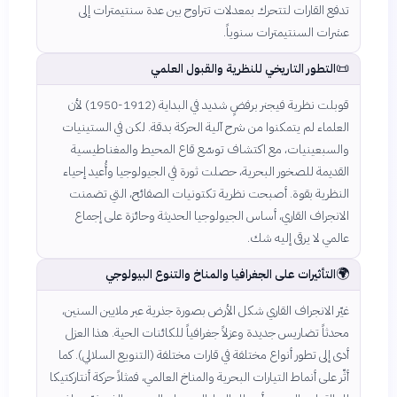
تدفع القارات لتتحرك بمعدلات تتراوح بين عدة سنتيمترات إلى
عشرات السنتيمترات سنوياً.
📜
التطور التاريخي للنظرية والقبول العلمي
قوبلت نظرية فيجنر برفضٍ شديد في البداية (1912-1950) لأن
العلماء لم يتمكنوا من شرح آلية الحركة بدقة. لكن في الستينيات
والسبعينيات، مع اكتشاف توسّع قاع المحيط والمغناطيسية
القديمة للصخور البحرية، حصلت ثورة في الجيولوجيا وأُعيد إحياء
النظرية بقوة. أصبحت نظرية تكتونيات الصفائح، التي تضمنت
الانجراف القاري، أساس الجيولوجيا الحديثة وحائزة على إجماع
عالمي لا يرقى إليه شك.
🌍
التأثيرات على الجغرافيا والمناخ والتنوع البيولوجي
غيّر الانجراف القاري شكل الأرض بصورة جذرية عبر ملايين السنين،
محدثاً تضاريس جديدة وعزلاً جغرافياً للكائنات الحية. هذا العزل
أدى إلى تطور أنواع مختلفة في قارات مختلفة (التنويع السلالي). كما
أثّر على أنماط التيارات البحرية والمناخ العالمي، فمثلاً حركة أنتاركتيكا