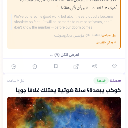
"
أعرف هذا العدد — قبل أن يأتي هلاكنا.
We've done some good work, but all of these products become
obsolete so fast... It will be some finite number of years, and I
don't know the number — before our doom comes.
بيل جيتس
·
مؤسس مايكروسوفت
(
Bill Gates
)
↗
ويكي‑اقتباس
اعرض الكل (9) ←
دهشة
خلاصة
قبل 9 ساعات
›
كوكب يبعد 49 سنة ضوئية يمتلك غلافاً جوياً