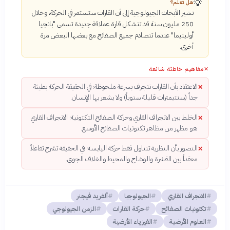
💡
هل تعلم؟
تشير الأبحاث الجيولوجية إلى أن القارات ستستمر في الحركة، وخلال
250 مليون سنة قد تتشكل قارة عملاقة جديدة تسمى "بانجيا
أوليتيما" عندما تتصادم جميع الصفائح مع بعضها البعض مرة
أخرى.
✕
مفاهيم خاطئة شائعة
الاعتقاد بأن القارات تنجرف بسرعة ملحوظة؛ في الحقيقة الحركة بطيئة
✕
جداً (سنتيمترات قليلة سنوياً) ولا يشعر بها الإنسان.
الخلط بين الانجراف القاري وحركة الصفائح التكتونية؛ الانجراف القاري
✕
هو مظهر من مظاهر تكتونيات الصفائح الأوسع.
التصور بأن النظرية تتناول فقط حركة اليابسة؛ في الحقيقة تشرح تفاعلاً
✕
معقداً بين القشرة والوشاح والمحيط والغلاف الجوي.
الانجراف القاري
الجيولوجيا
ألفريد فيجنر
تكتونيات الصفائح
حركة القارات
الزمن الجيولوجي
العلوم الأرضية
الفيزياء الأرضية