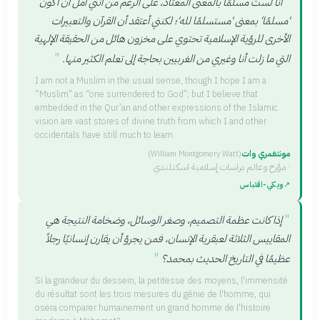
"
أنا لست مسلمًا بالمعنى المعتاد، على الرغم من أنني آمل أن أكون
'مسلمًا' بمعنى 'مستسلمًا لله'؛ لكنني أعتقد أن القرآن والتعبيرات
الأخرى للرؤية الإسلامية تحتوي على مخزون هائل من الحقيقة الإلهية
"
التي ما زلت أنا وغيري من الغربيين بحاجة إلى تعلم الكثير منها.
I am not a Muslim in the usual sense, though I hope I am a
“Muslim” as “one surrendered to God”; but I believe that
embedded in the Qur’an and other expressions of the Islamic
vision are vast stores of divine truth from which I and other
occidentals have still much to learn.
مونتغمري وات
(
William Montgomery Watt
)
·
مؤرخ وعالم دراسات إسلامية اسكتلندي
↗
ويكي‑اقتباس
"
إذا كانت عظمة التصميم، وصغر الوسائل، وضخامة النتيجة هي
المقاييس الثلاثة لعبقرية الإنسان، فمن يجرؤ أن يقارن إنسانيًا رجلاً
"
عظيمًا في التاريخ الحديث بمحمد؟
Si la grandeur du dessein, la petitesse des moyens, l'immensité
du résultat sont les trois mesures du génie de l'homme, qui
osera comparer humainement un grand homme de l'histoire