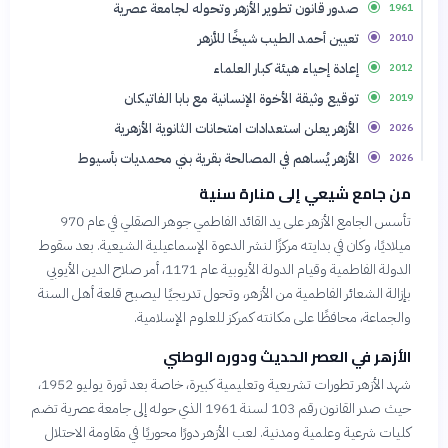
صدور قانون تطوير الأزهر وتحوله لجامعة عصرية
1961
تعيين أحمد الطيب شيخًا للأزهر
2010
إعادة إحياء هيئة كبار العلماء
2012
توقيع وثيقة الأخوة الإنسانية مع بابا الفاتيكان
2019
الأزهر يعلن استعدادات امتحانات الثانوية الأزهرية
2026
الأزهر يُساهم في المصالحة بقرية بني محمديات بأسيوط
2026
من جامع شيعي إلى منارة سنية
تأسس الجامع الأزهر على يد القائد الفاطمي جوهر الصقلي في عام 970
ميلاديًا، وكان في بدايته مركزًا لنشر الدعوة الإسماعيلية الشيعية. بعد سقوط
الدولة الفاطمية وقيام الدولة الأيوبية عام 1171، أمر صلاح الدين الأيوبي
بإزالة الشعائر الفاطمية من الأزهر، وتحول تدريجيًا ليصبح قلعة أهل السنة
والجماعة، محافظًا على مكانته كمركز للعلوم الإسلامية.
الأزهر في العصر الحديث ودوره الوطني
شهد الأزهر تطورات تشريعية وتعليمية كبيرة، خاصة بعد ثورة يوليو 1952،
حيث صدر القانون رقم 103 لسنة 1961 الذي حوله إلى جامعة عصرية تضم
كليات شرعية وعلمية ومدنية. لعب الأزهر دورًا محوريًا في مقاومة الاحتلال