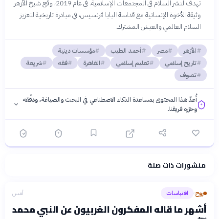
تهدف لنشر السلام في المجتمعات الإسلامية. في عام 2019، وقع شيخ الأزهر
وثيقة الأخوة الإنسانية مع قداسة البابا فرنسيس، في مبادرة تاريخية لتعزيز
السلام العالمي والعيش المشترك.
الأزهر
مصر
أحمد الطيب
مؤسسات دينية
تاريخ إسلامي
تعليم إسلامي
القاهرة
فقه
شريعة
تصوف
أُعدّ هذا المحتوى بمساعدة الذكاء الاصطناعي في البحث والصياغة، ودقّقه
وحرّره فريقنا.
منشورات ذات صلة
فلسفتنا المعرفية
·
سياسة الذكاء الاصطناعي
روح
اقتباسات
أمس
›
أشهر ما قاله المفكرون الغربيون عن النبي محمد