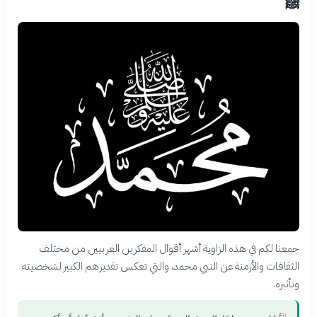
ﷺ
جمعنا لكم في هذه الزاوية أشهر أقوال المفكرين الغربيين من مختلف
الثقافات والأزمنة عن النبي محمد، والتي تعكس تقديرهم الكبير لشخصيته
وتأثيره.