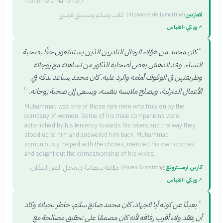
moderne à Mahomet?
لامارتين
·
كاتب وشاعر وسياسي فرنسي
(
Alphonse de Lamartine
)
↗
ويكي‑اقتباس
"
كان محمد من هؤلاء الرجال النادرين الذين يستمتعون حقًا بصحبة
النساء. وقد اندهش بعض أصحابه الذكور من تساهله مع زوجاته
وطريقتهن في الوقوف أمامه والرد عليه. كان محمد يساعد بدقة في
"
الأعمال المنزلية، ويصلح ملابسه بنفسه، ويسعى إلى صحبة زوجاته.
Muhammad was one of those rare men who truly enjoy the
company of women. Some of his male companions were
astonished by his leniency towards his wives and the way they
stood up to him and answered him back. Muhammad
scrupulously helped with the chores, mended his own clothes
and sought out the companionship of his wives.
كارين آرمسترونغ
·
مؤلفة بريطانية في مجال الدين المقارن
(
Karen Armstrong
)
↗
ويكي‑اقتباس
"
بعيدًا عن كونه أبا الجهاد، كان محمد صانع سلام، خاطر بحياته وكاد
أن يفقد ولاء أقرب رفاقه لأنه كان مصممًا على تحقيق مصالحة مع