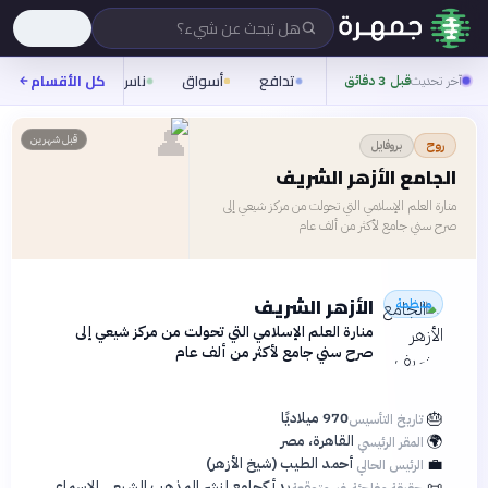
هل تبحث عن شيء؟
تدافع
أسواق
ناس
روح
كل الأقسام
شيفر
آخر تحديث
قبل 3 دقائق
👤
قبل شهرين
بروفايل
روح
الجامع الأزهر الشريف
منارة العلم الإسلامي التي تحولت من مركز شيعي إلى
صرح سني جامع لأكثر من ألف عام
الأزهر الشريف
منظمة
منارة العلم الإسلامي التي تحولت من مركز شيعي إلى
صرح سني جامع لأكثر من ألف عام
🎂
970 ميلاديًا
تاريخ التأسيس
🌍
القاهرة، مصر
المقر الرئيسي
💼
أحمد الطيب (شيخ الأزهر)
الرئيس الحالي
📜
بدأ كجامع لنشر المذهب الشيعي الإسماعيلي
حقيقة مفاجئة غير متوقعة