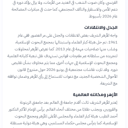
الفرنسي، وكان صوت الشعب في العديد من الأزمات، ولا يزال يؤكد دوره في
دعم الأمن والاستقرار والتآلف المجتمعي، كما حدث في مبادرات المصالحة
عام 2026 بأسيوط.
الجدل والانتقادات
واجه الأزهر الشريف بعض الانتقادات والجدل على مر العصور. ففي عام
1961، تم حل هيئة كبار العلماء واستبدالها بمجمع البحوث الإسلامية،
وسُلب منها صلاحيات مهمة في عام 2013. كما تعرض الأزهر لمحاولات
لتجريده من سلطاته عبر مقترحات قوانين تستهدف نقل تبعية كلياته العلمية
ومجمع البحوث الإسلامية إلى جهات أخرى، مما يثير مخاوف بشأن تقليص
دوره. وقد ثارت نقاشات مجتمعية في يونيو 2026 حول مشروع قانون
الأحوال الشخصية الجديد، مع دعوات للاستماع إلى رأي الأزهر وضمان توافقه
مع الشريعة.
الأزهر ومكانته العالمية
يُعتبر الأزهر الشريف ثالث أقدم جامعة في العالم بعد جامعتي الزيتونة
والقرويين، ويجذب طلابًا من مختلف أنحاء العالم. يرأس الإمام الأكبر الدكتور
أحمد الطيب هيئة كبار العلماء والمجلس الأعلى للأزهر ومجمع البحوث
الإسلامية، كما يترأس مجلس حكماء المسلمين، وهي هيئة دولية مستقلة