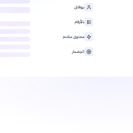
بروفايل
بالأرقام
محتوى متقدم
المِضمار