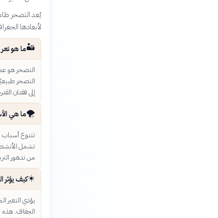
يُعد التصحر ظاه
لأبعادها الجغراف
🏜️
ما هو تعر
التصحر هو عملي
التصحر طبيعيًا
إلى فقدان القدر
🌪️
ما هي الأس
تتنوع أسباب ا
تشمل الأنشطة ال
من تدهور الترب
☀️
كيف يؤثر ا
يؤدي التغير ال
الجفاف. هذه ا