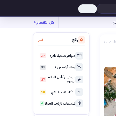
نى
كل الأقسام
رائج
الكل
بل شهرين
🗂️
ظواهر صحية نادرة
37
🛰️
رحلة أرتيمس 2
33
مونديال كأس العالم
🔥
27
2026
⚡
الذكاء الاصطناعي
18
🎯
فلسفات لترتيب الحياة
6