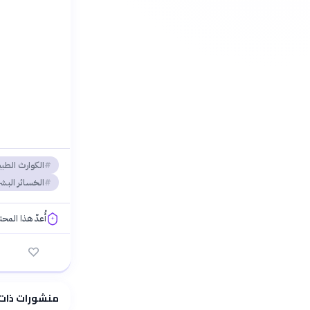
الكوارث الطبي
الخسائر البش
أُعدّ هذا المح
فلسفتنا المعرفية
منشورات ذات