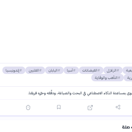
عية
الزلازل
الفيضانات
آسيا
اليابان
الفلبين
إندونيسيا
رية
التأهب والوقاية
توى بمساعدة الذكاء الاصطناعي في البحث والصياغة، ودقّقه وحرّره فريقنا.
·
سياسة الذكاء الاصطناعي
 صلة