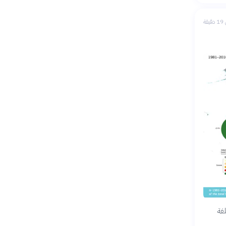
يقة
فة