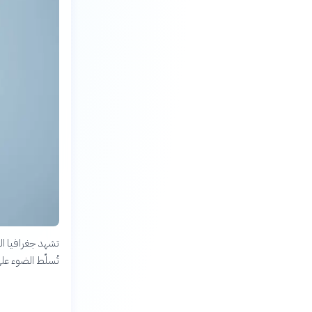
تشهد جغرافيا الم
تُسلّط الضوء على