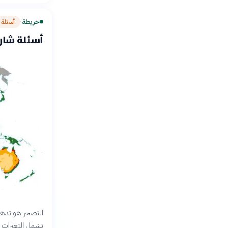
خريطة
أسئلة 
›
أسئلة شارح
التصحر هو تدهور
تشمل التغيرات ا