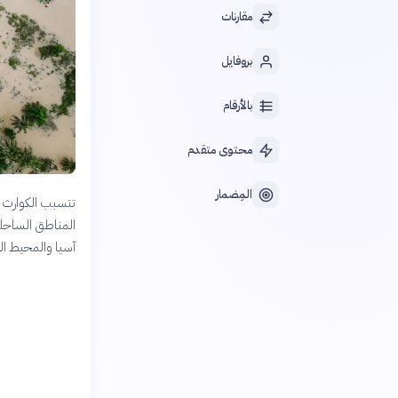
مقارنات
بروفايل
بالأرقام
محتوى متقدم
المِضمار
تتسبب الكوارث ا
المناطق الساحلي
آسيا والمحيط ال