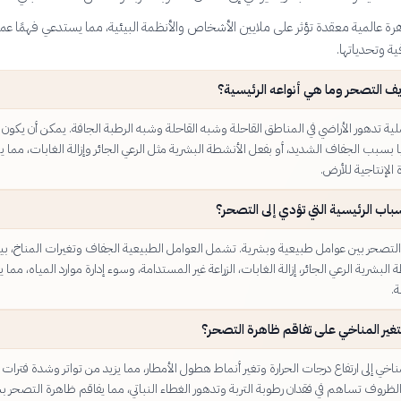
رة عالمية معقدة تؤثر على ملايين الأشخاص والأنظمة البيئية، مما يستدعي فهمًا عميق
ية وتحدياتها.
يف التصحر وما هي أنواعه الرئيسية؟
ة تدهور الأراضي في المناطق القاحلة وشبه القاحلة وشبه الرطبة الجافة. يمكن أن يكون
 بسبب الجفاف الشديد، أو بفعل الأنشطة البشرية مثل الرعي الجائر وإزالة الغابات، مما ي
ة الإنتاجية للأرض.
باب الرئيسية التي تؤدي إلى التصحر؟
لتصحر بين عوامل طبيعية وبشرية. تشمل العوامل الطبيعية الجفاف وتغيرات المناخ، بين
بشرية الرعي الجائر، إزالة الغابات، الزراعة غير المستدامة، وسوء إدارة موارد المياه، مما 
ة.
لتغير المناخي على تفاقم ظاهرة التصحر؟
مناخي إلى ارتفاع درجات الحرارة وتغير أنماط هطول الأمطار، مما يزيد من تواتر وشدة فترات
لظروف تساهم في فقدان رطوبة التربة وتدهور الغطاء النباتي، مما يفاقم ظاهرة التصحر 