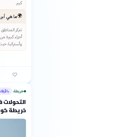
كبير.
🌍
ما هي أبرز
تتركز المناطق
أجزاء كبيرة من
وأستراليا، حي
خريطة
بالأرقا
›
التحولات ف
خريطة كوك