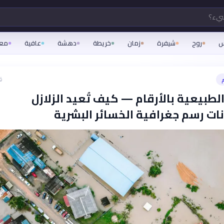
شيء؟
س
روح
شيفرة
زمان
خريطة
دهشة
عافية
مع
م
ق
لطبيعية بالأرقام — كيف تُعيد الزلازل
ات رسم جغرافية الخسائر البشرية