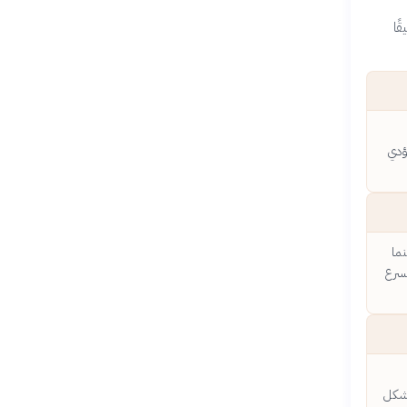
ًا
ؤدي
ما
يسرع
بشكل