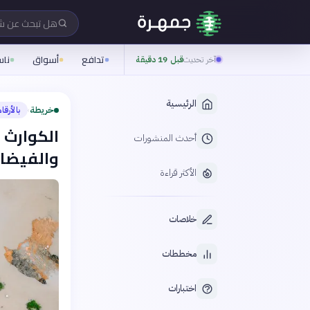
هل تبحث عن 
تدافع
أسواق
نا
آخر تحديث
قبل 19 دقيقة
الرئيسية
خريطة
بالأرقا
›
الكوارث ا
أحدث المنشورات
والفيضان
الأكثر قراءة
خلاصات
مخططات
اختبارات