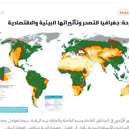
شارحة
قبل 19 دق
ة: جغرافيا التصحر وتأثيراتها البيئية والاقتصادية
 الأراضي في المناطق القاحلة وشبه القاحلة والجافة شبه الرطبة، نتيجة لعوامل مختل
لمناخية والأنشطة البشرية. يؤدي إلى فقدان خصوبة التربة وتناقص الغطاء النباتي.