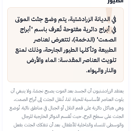
!
الطيور
في الديانة الزرادشتية، يتم وضع جثث الموتى
في أبراج دائرية مفتوحة تُعرف باسم 'أبراج
الصمت' (الدخمة)، لتتعرض لعناصر
الطبيعة وتأكلها الطيور الجارحة، وذلك لمنع
تلويث العناصر المقدسة: الماء والأرض
والنار والهواء.
يعتقد الزرادشتيون أن الجسد بعد الموت يصبح نجسًا، ولا ينبغي أن
يلوث العناصر الأساسية للحياة. لذا، تُنقل الجثث إلى أبراج الصمت،
وهي هياكل دائرية على قمم التلال أو الجبال في مناطق نائية. تُوضع
الجثث على سطح البرج، حيث تُقسم الدوائر الخارجية للرجال
والوسطى للنساء والداخلية للأطفال. بعد أن تتفكك الجثث بفعل