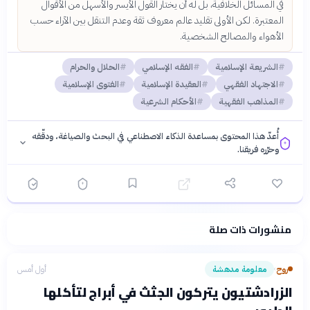
في المسائل الخلافية، بل له أن يختار القول الأيسر والأسهل من الأقوال
المعتبرة. لكن الأولى تقليد عالم معروف ثقة وعدم التنقل بين الآراء حسب
الأهواء والمصالح الشخصية.
الشريعة الإسلامية
الفقه الإسلامي
الحلال والحرام
الاجتهاد الفقهي
العقيدة الإسلامية
الفتوى الإسلامية
المذاهب الفقهية
الأحكام الشرعية
أُعدّ هذا المحتوى بمساعدة الذكاء الاصطناعي في البحث والصياغة، ودقّقه
وحرّره فريقنا.
منشورات ذات صلة
فلسفتنا المعرفية
·
سياسة الذكاء الاصطناعي
روح
معلومة مدهشة
أول أمس
›
الزرادشتيون يتركون الجثث في أبراج لتأكلها