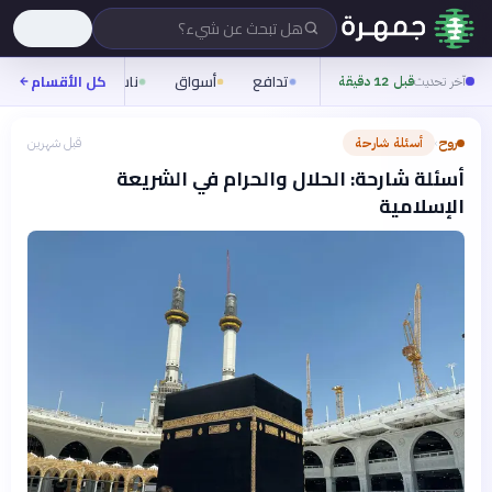
هل تبحث عن شيء؟
تدافع
أسواق
ناس
روح
كل الأقسام
شيف
آخر تحديث
قبل 12 دقيقة
روح
أسئلة شارحة
قبل شهرين
›
أسئلة شارحة: الحلال والحرام في الشريعة
الإسلامية