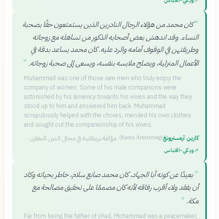
↗
ويكي‑اقتباس
"
كان محمد من هؤلاء الرجال النادرين الذين يستمتعون حقًا بصحبة
النساء. وقد اندهش بعض أصحابه الذكور من تساهله مع زوجاته
وطريقتهن في الوقوف أمامه والرد عليه. كان محمد يساعد بدقة في
"
الأعمال المنزلية، ويصلح ملابسه بنفسه، ويسعى إلى صحبة زوجاته.
Muhammad was one of those rare men who truly enjoy the
company of women. Some of his male companions were
astonished by his leniency towards his wives and the way they
stood up to him and answered him back. Muhammad
scrupulously helped with the chores, mended his own clothes
and sought out the companionship of his wives.
كارين آرمسترونغ
·
مؤلفة بريطانية في مجال الدين المقارن
(
Karen Armstrong
)
↗
ويكي‑اقتباس
"
بعيدًا عن كونه أبا الجهاد، كان محمد صانع سلام، خاطر بحياته وكاد
أن يفقد ولاء أقرب رفاقه لأنه كان مصممًا على تحقيق مصالحة مع
"
مكة.
Far from being the father of jihad, Mohammad was a peacemaker,