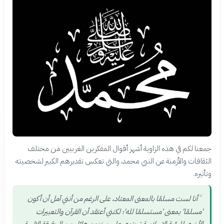
جمعنا لكم في هذه الزاوية أشهر أقوال المفكرين الغربيين من مختلف
الثقافات والأزمنة عن النبي محمد، والتي تعكس تقديرهم الكبير لشخصيته
وتأثيره.
"
أنا لست مسلمًا بالمعنى المعتاد، على الرغم من أنني آمل أن أكون
'مسلمًا' بمعنى 'مستسلمًا لله'؛ لكنني أعتقد أن القرآن والتعبيرات
الأخرى للرؤية الإسلامية تحتوي على مخزون هائل من الحقيقة الإلهية