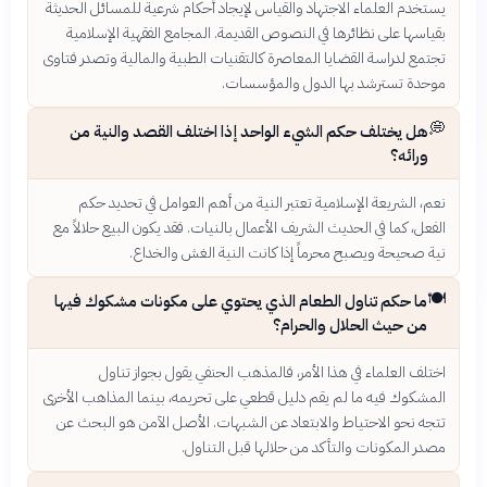
يستخدم العلماء الاجتهاد والقياس لإيجاد أحكام شرعية للمسائل الحديثة
بقياسها على نظائرها في النصوص القديمة. المجامع الفقهية الإسلامية
تجتمع لدراسة القضايا المعاصرة كالتقنيات الطبية والمالية وتصدر فتاوى
موحدة تسترشد بها الدول والمؤسسات.
💭
هل يختلف حكم الشيء الواحد إذا اختلف القصد والنية من
ورائه؟
نعم، الشريعة الإسلامية تعتبر النية من أهم العوامل في تحديد حكم
الفعل، كما في الحديث الشريف الأعمال بالنيات. فقد يكون البيع حلالاً مع
نية صحيحة ويصبح محرماً إذا كانت النية الغش والخداع.
🍽️
ما حكم تناول الطعام الذي يحتوي على مكونات مشكوك فيها
من حيث الحلال والحرام؟
اختلف العلماء في هذا الأمر، فالمذهب الحنفي يقول بجواز تناول
المشكوك فيه ما لم يقم دليل قطعي على تحريمه، بينما المذاهب الأخرى
تتجه نحو الاحتياط والابتعاد عن الشبهات. الأصل الآمن هو البحث عن
مصدر المكونات والتأكد من حلالها قبل التناول.