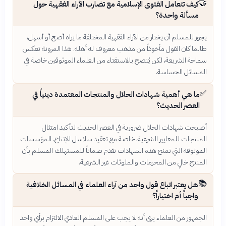
🤝
كيف تتعامل الفتوى الإسلامية مع تضارب الآراء الفقهية حول
مسألة واحدة؟
يجوز للمسلم أن يختار من الآراء الفقهية المختلفة ما يراه أصح أو أسهل،
طالما كان القول مأخوذاً من مذهب معروف له أهله. هذا المرونة تعكس
سماحة الشريعة، لكن يُنصح بالاستفتاء من العلماء الموثوقين خاصة في
المسائل الحساسة.
✅
ما هي أهمية شهادات الحلال والمنتجات المعتمدة دينياً في
العصر الحديث؟
أصبحت شهادات الحلال ضرورية في العصر الحديث لتأكيد امتثال
المنتجات للمعايير الشرعية، خاصة مع تعقيد سلاسل الإنتاج. المؤسسات
الموثوقة التي تمنح هذه الشهادات تقدم ضماناً للمستهلك المسلم بأن
المنتج خالٍ من المحرمات والملوثات غير الشرعية.
📚
هل يعتبر اتباع قول واحد من آراء العلماء في المسائل الخلافية
واجباً أم اختياراً؟
الجمهور من العلماء يرى أنه لا يجب على المسلم العادي الالتزام برأي واحد