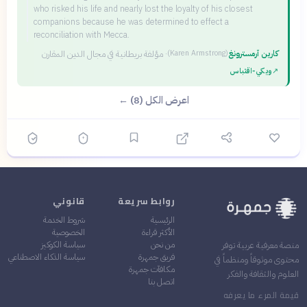
who risked his life and nearly lost the loyalty of his closest
companions because he was determined to effect a
reconciliation with Mecca.
كارين آرمسترونغ
·
مؤلفة بريطانية في مجال الدين المقارن
(
Karen Armstrong
)
↗
ويكي‑اقتباس
اعرض الكل (8) ←
روابط سريعة
قانوني
الرئيسية
شروط الخدمة
الأكثر قراءة
الخصوصية
من نحن
سياسة الكوكيز
منصة معرفية عربية توفر
فريق جمهرة
سياسة الذكاء الاصطناعي
محتوى موثوقاً ومنظماً في
مكافآت جمهرة
العلوم والثقافة والفكر
اتصل بنا
قيمة المرء ما يعرفه