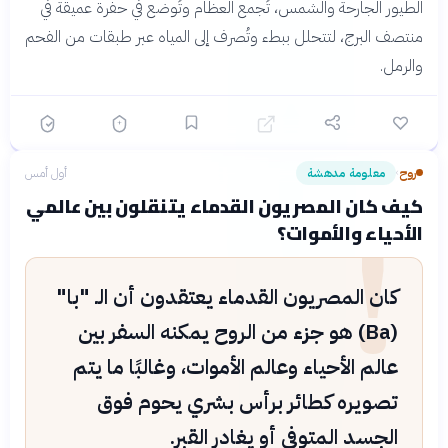
الطيور الجارحة والشمس، تُجمع العظام وتُوضع في حفرة عميقة في
منتصف البرج، لتتحلل ببطء وتُصرف إلى المياه عبر طبقات من الفحم
والرمل.
روح
معلومة مدهشة
أول أمس
›
!
كيف كان المصريون القدماء يتنقلون بين عالمي
الأحياء والأموات؟
كان المصريون القدماء يعتقدون أن الـ "با"
(Ba) هو جزء من الروح يمكنه السفر بين
عالم الأحياء وعالم الأموات، وغالبًا ما يتم
تصويره كطائر برأس بشري يحوم فوق
الجسد المتوفى أو يغادر القبر.