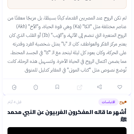
لم تكن الروح عند المصريين القدماء كيانًا بسيطًا، بل مزيجًا معقدًا من
عناصر مختلفة مثل "الكا" (Ka) وهي قوة الحياة، و"الآخ" (Akh)
الروح المتغيرة التي تنضم إلى الآلهة، و"الإيب" (Ib) أو القلب الذي كان
يعتبر مركز الفكر والعواطف. كان الـ "با" يمثل شخصية الفرد وقدرته
على الحركة، وكان يعود كل ليلة ليتحد مع الـ "كا" في الجسد المحنط،
مما يضمن اكتمال الروح في الحياة الآخرة. ولتسهيل هذه الرحلة، كانت
تُوضع نصوص مثل "كتاب الموتى" في المقابر كدليل للمتوفى.
روح
اقتباسات
قبل 4 أيام
›
أشهر ما قاله المفكرون الغربيون عن النبي محمد
ﷺ