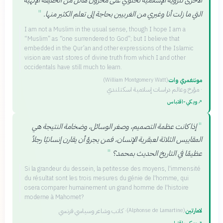
"
التي ما زلت أنا وغيري من الغربيين بحاجة إلى تعلم الكثير منها.
I am not a Muslim in the usual sense, though I hope I am a
“Muslim” as “one surrendered to God”; but I believe that
embedded in the Qur’an and other expressions of the Islamic
vision are vast stores of divine truth from which I and other
occidentals have still much to learn.
مونتغمري وات
(
William Montgomery Watt
)
·
مؤرخ وعالم دراسات إسلامية اسكتلندي
↗
ويكي‑اقتباس
"
إذا كانت عظمة التصميم، وصغر الوسائل، وضخامة النتيجة هي
المقاييس الثلاثة لعبقرية الإنسان، فمن يجرؤ أن يقارن إنسانيًا رجلاً
"
عظيمًا في التاريخ الحديث بمحمد؟
Si la grandeur du dessein, la petitesse des moyens, l'immensité
du résultat sont les trois mesures du génie de l'homme, qui
osera comparer humainement un grand homme de l'histoire
moderne à Mahomet?
لامارتين
·
كاتب وشاعر وسياسي فرنسي
(
Alphonse de Lamartine
)