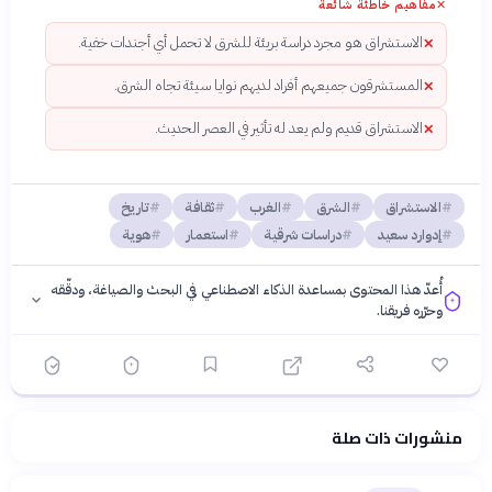
✕
مفاهيم خاطئة شائعة
الاستشراق هو مجرد دراسة بريئة للشرق لا تحمل أي أجندات خفية.
✕
المستشرقون جميعهم أفراد لديهم نوايا سيئة تجاه الشرق.
✕
الاستشراق قديم ولم يعد له تأثير في العصر الحديث.
✕
الاستشراق
الشرق
الغرب
ثقافة
تاريخ
إدوارد سعيد
دراسات شرقية
استعمار
هوية
أُعدّ هذا المحتوى بمساعدة الذكاء الاصطناعي في البحث والصياغة، ودقّقه
وحرّره فريقنا.
منشورات ذات صلة
فلسفتنا المعرفية
·
سياسة الذكاء الاصطناعي