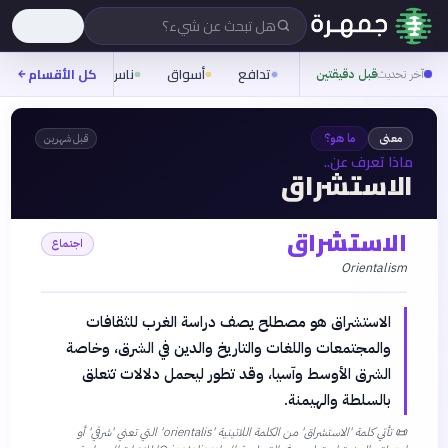
هل تبحث عن شيء؟
تدافع
أسواق
ناس
روح
كل الأقسام
شيفر
آخر تحديث
قبل دقيقتين
معنى
ما هو؟
قبل شهرين
ماذا تعرف عن..
الاستشراق
الاستشراق
اجتماع
Orientalism
الاستشراق هو مصطلح يصف دراسة الغرب للثقافات
والمجتمعات واللغات والتاريخ والدين في الشرق، وخاصة
الشرق الأوسط وآسيا، وقد تطور ليحمل دلالات تتعلق
بالسلطة والهيمنة.
📜
تأتي كلمة 'الاستشراق' من الكلمة اللاتينية 'orientalis' التي تعني 'شرقي' أو