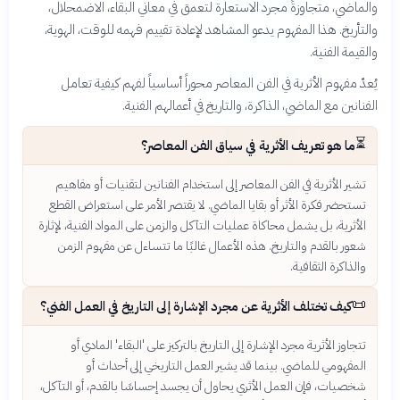
والماضي، متجاوزةً مجرد الاستعارة لتعمق في معاني البقاء، الاضمحلال،
والتأريخ. هذا المفهوم يدعو المشاهد لإعادة تقييم فهمه للوقت، الهوية،
والقيمة الفنية.
يُعدّ مفهوم الأثرية في الفن المعاصر محوراً أساسياً لفهم كيفية تعامل
الفنانين مع الماضي، الذاكرة، والتاريخ في أعمالهم الفنية.
⏳
ما هو تعريف الأثرية في سياق الفن المعاصر؟
تشير الأثرية في الفن المعاصر إلى استخدام الفنانين لتقنيات أو مفاهيم
تستحضر فكرة الأثر أو بقايا الماضي. لا يقتصر الأمر على استعراض القطع
الأثرية، بل يشمل محاكاة عمليات التآكل والزمن على المواد الفنية، لإثارة
شعور بالقدم والتاريخ. هذه الأعمال غالبًا ما تتساءل عن مفهوم الزمن
والذاكرة الثقافية.
📜
كيف تختلف الأثرية عن مجرد الإشارة إلى التاريخ في العمل الفني؟
تتجاوز الأثرية مجرد الإشارة إلى التاريخ بالتركيز على 'البقاء' المادي أو
المفهومي للماضي. بينما قد يشير العمل التاريخي إلى أحداث أو
شخصيات، فإن العمل الأثري يحاول أن يجسد إحساسًا بالقدم، أو التآكل،