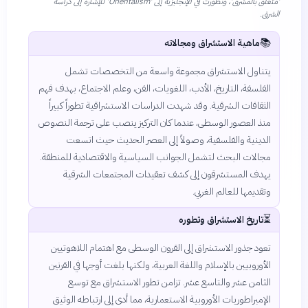
'متعلق بالمشرق'، وتطورت في الإنجليزية إلى 'Orientalism' للإشارة إلى دراسة
الشرق.
📚
ماهية الاستشراق ومجالاته
يتناول الاستشراق مجموعة واسعة من التخصصات تشمل
الفلسفة، التاريخ، الأدب، اللغويات، الفن، وعلم الاجتماع، بهدف فهم
الثقافات الشرقية. وقد شهدت الدراسات الاستشراقية تطوراً كبيراً
منذ العصور الوسطى، عندما كان التركيز ينصب على ترجمة النصوص
الدينية والفلسفية، وصولاً إلى العصر الحديث حيث اتسعت
مجالات البحث لتشمل الجوانب السياسية والاقتصادية للمنطقة.
يهدف المستشرقون إلى كشف تعقيدات المجتمعات الشرقية
وتقديمها للعالم الغربي.
⏳
تاريخ الاستشراق وتطوره
تعود جذور الاستشراق إلى القرون الوسطى مع اهتمام اللاهوتيين
الأوروبيين بالإسلام واللغة العربية، ولكنها بلغت أوجها في القرنين
الثامن عشر والتاسع عشر. تزامن تطور الاستشراق مع توسع
الإمبراطوريات الأوروبية الاستعمارية، مما أدى إلى ارتباطه الوثيق