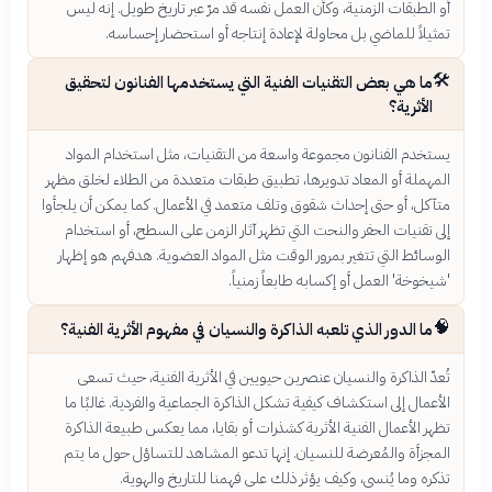
أو الطبقات الزمنية، وكأن العمل نفسه قد مرّ عبر تاريخ طويل. إنه ليس
تمثيلاً للماضي بل محاولة لإعادة إنتاجه أو استحضار إحساسه.
🛠️
ما هي بعض التقنيات الفنية التي يستخدمها الفنانون لتحقيق
الأثرية؟
يستخدم الفنانون مجموعة واسعة من التقنيات، مثل استخدام المواد
المهملة أو المعاد تدويرها، تطبيق طبقات متعددة من الطلاء لخلق مظهر
متآكل، أو حتى إحداث شقوق وتلف متعمد في الأعمال. كما يمكن أن يلجأوا
إلى تقنيات الحفر والنحت التي تظهر آثار الزمن على السطح، أو استخدام
الوسائط التي تتغير بمرور الوقت مثل المواد العضوية. هدفهم هو إظهار
'شيخوخة' العمل أو إكسابه طابعاً زمنياً.
🧠
ما الدور الذي تلعبه الذاكرة والنسيان في مفهوم الأثرية الفنية؟
تُعدّ الذاكرة والنسيان عنصرين حيويين في الأثرية الفنية، حيث تسعى
الأعمال إلى استكشاف كيفية تشكل الذاكرة الجماعية والفردية. غالبًا ما
تظهر الأعمال الفنية الأثرية كشذرات أو بقايا، مما يعكس طبيعة الذاكرة
المجزأة والمُعرضة للنسيان. إنها تدعو المشاهد للتساؤل حول ما يتم
تذكره وما يُنسى، وكيف يؤثر ذلك على فهمنا للتاريخ والهوية.