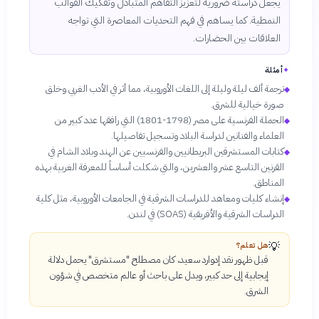
يجعل دراسته ضرورية لتعزيز التفاهم المتبادل وتفكيك القوالب
النمطية. كما يساهم في فهم التحديات المعاصرة التي تواجه
العلاقات بين الحضارات.
✦
أمثلة
ترجمة ألف ليلة وليلة إلى اللغات الأوروبية، مما أثر في الأدب الغربي وخلق
◆
صورة خيالية للشرق.
الحملة الفرنسية على مصر (1798-1801) التي رافقها عدد كبير من
◆
العلماء والفنانين لدراسة البلاد وتسجيل تفاصيلها.
كتابات المستشرقين البريطانيين والفرنسيين عن الهند وبلاد الشام في
◆
القرنين التاسع عشر والعشرين، والتي شكلت أساساً للمعرفة الغربية بهذه
المناطق.
إنشاء كليات ومعاهد للدراسات الشرقية في الجامعات الأوروبية، مثل كلية
◆
الدراسات الشرقية والأفريقية (SOAS) في لندن.
💡
هل تعلم؟
قبل ظهور نقد إدوارد سعيد، كان مصطلح "مستشرق" يحمل دلالة
إيجابية إلى حد كبير، ويدل على باحث أو عالم متخصص في شؤون
الشرق.