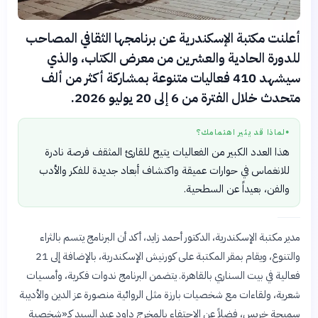
أعلنت مكتبة الإسكندرية عن برنامجها الثقافي المصاحب
للدورة الحادية والعشرين من معرض الكتاب، والذي
سيشهد 410 فعاليات متنوعة بمشاركة أكثر من ألف
متحدث خلال الفترة من 6 إلى 20 يوليو 2026.
لماذا قد يثير اهتمامك؟
●
هذا العدد الكبير من الفعاليات يتيح للقارئ المثقف فرصة نادرة
للانغماس في حوارات عميقة واكتشاف أبعاد جديدة للفكر والأدب
والفن، بعيداً عن السطحية.
مدير مكتبة الإسكندرية، الدكتور أحمد زايد، أكد أن البرنامج يتسم بالثراء
والتنوع، ويقام بمقر المكتبة على كورنيش الإسكندرية، بالإضافة إلى 21
فعالية في بيت السناري بالقاهرة. يتضمن البرنامج ندوات فكرية، وأمسيات
شعرية، ولقاءات مع شخصيات بارزة مثل الروائية منصورة عز الدين والأديبة
سميحة خريس، فضلاً عن الاحتفاء بالمخرج داود عبد السيد كـ«شخصية