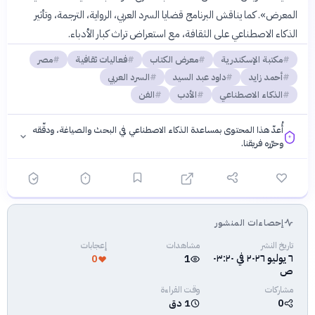
المعرض». كما يناقش البرنامج قضايا السرد العربي، الرواية، الترجمة، وتأثير
الذكاء الاصطناعي على الثقافة، مع استعراض تراث كبار الأدباء.
مكتبة الإسكندرية
معرض الكتاب
فعاليات ثقافية
مصر
أحمد زايد
داود عبد السيد
السرد العربي
الذكاء الاصطناعي
الأدب
الفن
أُعدّ هذا المحتوى بمساعدة الذكاء الاصطناعي في البحث والصياغة، ودقّقه
وحرّره فريقنا.
إحصاءات المنشور
فلسفتنا المعرفية
·
سياسة الذكاء الاصطناعي
تاريخ النشر
مشاهدات
إعجابات
٦ يوليو ٢٠٢٦ في ٠٣:٢٠
0
1
ص
مشاركات
وقت القراءة
0
1 دق