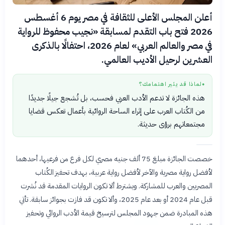
أعلن المجلس الأعلى للثقافة في مصر يوم 6 أغسطس
2026 فتح باب التقدم لمسابقة «نجيب محفوظ للرواية
في مصر والعالم العربي» لعام 2026، احتفالًا بالذكرى
العشرين لرحيل الأديب العالمي.
لماذا قد يثير اهتمامك؟
●
هذه الجائزة لا تدعم الأدب العربي فحسب، بل تُشجع جيلًا جديدًا
من الكُتاب العرب على إثراء الساحة الروائية بأعمال تعكس قضايا
مجتمعاتهم برؤى حديثة.
خصصت الجائزة مبلغ 75 ألف جنيه مصري لكل فرع من فرعيها، أحدهما
لأفضل رواية مصرية والآخر لأفضل رواية عربية، بهدف تحفيز الكُتاب
المصريين والعرب للمشاركة. ويشترط ألا تكون الروايات المقدمة قد نُشرت
قبل عام 2024 أو بعد عام 2025، وألا تكون قد فازت بجوائز سابقة. تأتي
هذه المبادرة ضمن جهود المجلس لترسيخ قيمة الأدب الروائي وتحفيز