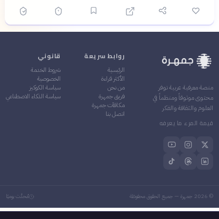
روابط سريعة
قانوني
الرئيسية
شروط الخدمة
الأكثر قراءة
الخصوصية
من نحن
سياسة الكوكيز
منصة معرفية عربية توفر
فريق جمهرة
سياسة الذكاء الاصطناعي
محتوى موثوقاً ومنظماً في
مكافآت جمهرة
العلوم والثقافة والفكر
اتصل بنا
قيمة المرء ما يعرفه
©
2026
جمهرة — جميع الحقوق محفوظة
مُحدَّث يوميًا