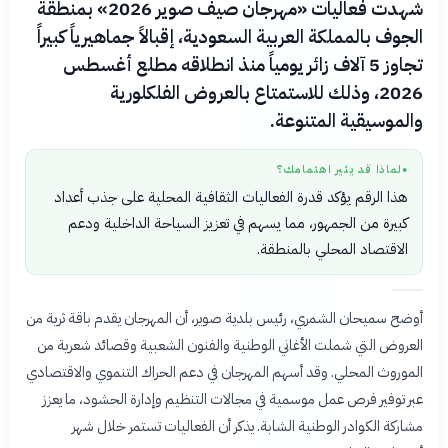
شهدت فعاليات «مهرجان صيف صوير 2026» بمنطقة
الجوف بالمملكة العربية السعودية، إقبالاً جماهيرياً كبيراً
تجاوز 5 آلاف زائر يومياً منذ انطلاقه مطلع أغسطس
2026، وذلك للاستمتاع بالعروض الفلكلورية
والموسيقية المتنوعة.
لماذا قد يثير اهتمامك؟
●
هذا الرقم يؤكد قدرة الفعاليات الثقافية المحلية على جذب أعداد
كبيرة من الجمهور، مما يسهم في تعزيز السياحة الداخلية ودعم
الاقتصاد المحلي بالمنطقة.
أوضح سميحان الشمري، رئيس بلدية صوير، أن المهرجان يقدم باقة ثرية من
العروض التي شملت الأغاني الوطنية والفنون الشعبية وقصائد شعرية من
الموروث المحلي. وقد أسهم المهرجان في دعم الحراك التنموي والاقتصادي
عبر توفير فرص عمل موسمية في مجالات التنظيم وإدارة الحشود، ما يعزز
مشاركة الكوادر الوطنية الشابة. يذكر أن الفعاليات تستمر خلال شهر