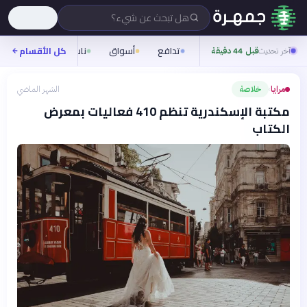
هل تبحث عن شيء؟
تدافع
أسواق
ناس
روح
كل الأقسام
شيف
آخر تحديث
قبل 44 دقيقة
مرايا
خلاصة
الشهر الماضي
›
مكتبة الإسكندرية تنظم 410 فعاليات بمعرض
الكتاب