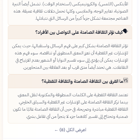
الأبتكس (اللمس)، والكرونيميكس (استخدام الوقت). تشمل أيضاً النبرة
الصوتية، تعابير الوجه، والملابس، وكلها تحمل دلالات ثقافية عميقة. هذه
العناصر مجتمعة تشكل جزءاً كبيراً من الرسائل التي نتبادلها.
🗣️
كيف تؤثر الثقافة الصامتة على التواصل بين الأفراد؟
تؤثر الثقافة الصامتة بشكل كبير على فهم الرسائل واستقبالها، حيث يمكن
للإشارات غير اللفظية أن تعزز المعنى المنطوق أو تناقضه. سوء فهم هذه
الإشارات يمكن أن يؤدي إلى سوء تفسير النوايا أو الشعور بعدم الارتياح في
التفاعلات. هي تحدد أيضاً مدى قرب أو بعد العلاقة بين المتحاورين.
🆚
ما الفرق بين الثقافة الصامتة والثقافة اللفظية؟
تعتمد الثقافة اللفظية على الكلمات المنطوقة والمكتوبة لنقل المعنى،
بينما تركز الثقافة الصامتة على الإشارات غير اللفظية والسياق الخارجي.
الثقافة اللفظية مباشرة وصريحة، في حين أن الثقافة الصامتة غالبًا ما تكون
ضمنية وتحتاج إلى تفسير. كلاهما جزء لا يتجزأ من أي تفاعل بشري.
اعرض الكل (8) ←