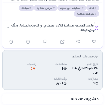
هانتا
السفينة الهولندية
أمراض معدية
سياحة
منوعات صادمة
أُعدّ هذا المحتوى بمساعدة الذكاء الاصطناعي في البحث والصياغة، ودقّقه
وحرّره فريقنا.
إحصاءات المنشور
فلسفتنا المعرفية
·
سياسة الذكاء الاصطناعي
تاريخ النشر
مشاهدات
إعجابات
٢٨ مايو ٢٠٢٦ في ١١:٤٠
0
1
ص
مشاركات
وقت القراءة
0
1 دق
منشورات ذات صلة