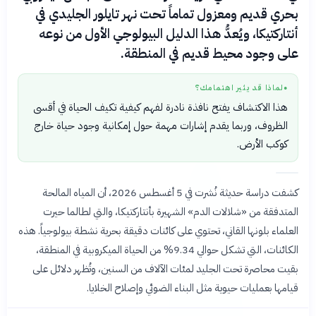
بحري قديم ومعزول تماماً تحت نهر تايلور الجليدي في
أنتاركتيكا، ويُعدُّ هذا الدليل البيولوجي الأول من نوعه
على وجود محيط قديم في المنطقة.
لماذا قد يثير اهتمامك؟
●
هذا الاكتشاف يفتح نافذة نادرة لفهم كيفية تكيف الحياة في أقسى
الظروف، وربما يقدم إشارات مهمة حول إمكانية وجود حياة خارج
كوكب الأرض.
كشفت دراسة حديثة نُشرت في 5 أغسطس 2026، أن المياه المالحة
المتدفقة من «شلالات الدم» الشهيرة بأنتاركتيكا، والتي لطالما حيرت
العلماء بلونها القاني، تحتوي على كائنات دقيقة بحرية نشطة بيولوجياً. هذه
الكائنات، التي تشكل حوالي 9.34% من الحياة الميكروبية في المنطقة،
بقيت محاصرة تحت الجليد لمئات الآلاف من السنين، وتُظهر دلائل على
قيامها بعمليات حيوية مثل البناء الضوئي وإصلاح الخلايا.