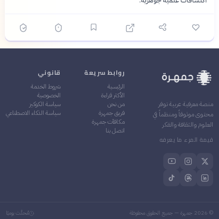
اكتشافات علمية جوهرية.
روابط سريعة
قانوني
الرئيسية
شروط الخدمة
الأكثر قراءة
الخصوصية
من نحن
سياسة الكوكيز
منصة معرفية عربية توفر
فريق جمهرة
سياسة الذكاء الاصطناعي
محتوى موثوقاً ومنظماً في
مكافآت جمهرة
العلوم والثقافة والفكر
اتصل بنا
قيمة المرء ما يعرفه
©
2026
جمهرة — جميع الحقوق محفوظة
مُحدَّث يوميًا