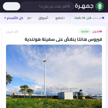
هل تبحث عن شيء؟
تدافع
أسواق
ناس
روح
كل الأقسام
شيف
آخر تحديث
قبل 35 دقيقة
فضول
خلاصة
قبل شهرين
›
فيروس هانتا ينقضّ على سفينة هولندية