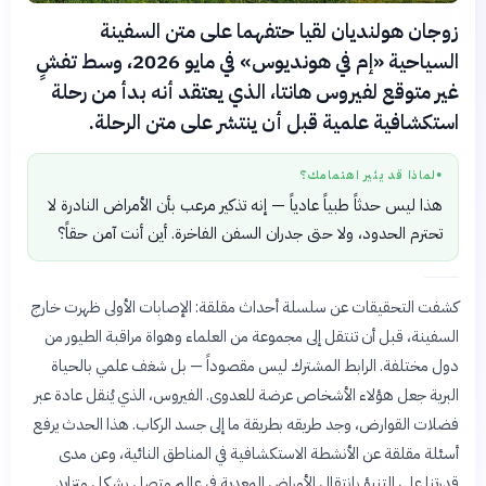
زوجان هولنديان لقيا حتفهما على متن السفينة
السياحية «إم في هونديوس» في مايو 2026، وسط تفشٍ
غير متوقع لفيروس هانتا، الذي يعتقد أنه بدأ من رحلة
استكشافية علمية قبل أن ينتشر على متن الرحلة.
لماذا قد يثير اهتمامك؟
●
هذا ليس حدثاً طبياً عادياً — إنه تذكير مرعب بأن الأمراض النادرة لا
تحترم الحدود، ولا حتى جدران السفن الفاخرة. أين أنت آمن حقاً؟
كشفت التحقيقات عن سلسلة أحداث مقلقة: الإصابات الأولى ظهرت خارج
السفينة، قبل أن تنتقل إلى مجموعة من العلماء وهواة مراقبة الطيور من
دول مختلفة. الرابط المشترك ليس مقصوداً — بل شغف علمي بالحياة
البرية جعل هؤلاء الأشخاص عرضة للعدوى. الفيروس، الذي يُنقل عادة عبر
فضلات القوارض، وجد طريقه بطريقة ما إلى جسد الركاب. هذا الحدث يرفع
أسئلة مقلقة عن الأنشطة الاستكشافية في المناطق النائية، وعن مدى
قدرتنا على التنبؤ بانتقال الأمراض المعدية في عالم متصل بشكل متزايد.