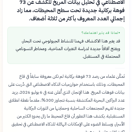
الاصطناعي في تحليل بيانات المريخ للكشف عن 73
فوهة بركانية جديدة تحت سطح المحيطات، مما زاد
إجمالي العدد المعروف بأكثر من ثلاثة أضعاف.
لماذا قد يثير اهتمامك؟
●
قد يغير هذا الاكتشاف فهمنا للنشاط الجيولوجي تحت البحار،
ويفتح آفاقاً جديدة لدراسة التغيرات المناخية، ومخاطر التسونامي
المحتملة في المستقبل.
تَمكّن علماء من رصد 73 فوهة بركانية لم تكن معروفة سابقاً في قاع
المحيطات، وذلك باستخدام خوارزميات الذكاء الاصطناعي التي دُربت على
بيانات فوهات المريخ. هذا الإنجاز، الذي أُعلن عنه في 6 يوليو 2026، يزيد
عدد البراكين البحرية المكتشفة بنسبة تتجاوز 300%، مقدماً نقطة انطلاق
جديدة لفهم المجتمعات الساحلية وحمايتها من الثورات البركانية
المستقبلية. يكشف هذا التطور أن قاع المحيط ما زال يخبئ الكثير من
الأسرار، ويسلط الضوء على الإمكانات الهائلة للذكاء الاصطناعي في تحقيق