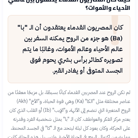
!
الأحياء والأموات؟
كان المصريون القدماء يعتقدون أن الـ "با"
(Ba) هو جزء من الروح يمكنه السفر بين
عالم الأحياء وعالم الأموات، وغالبًا ما يتم
تصويره كطائر برأس بشري يحوم فوق
الجسد المتوفى أو يغادر القبر.
لم تكن الروح عند المصريين القدماء كيانًا بسيطًا، بل مزيجًا معقدًا من
عناصر مختلفة مثل "الكا" (Ka) وهي قوة الحياة، و"الآخ" (Akh)
الروح المتغيرة التي تنضم إلى الآلهة، و"الإيب" (Ib) أو القلب الذي كان
يعتبر مركز الفكر والعواطف. كان الـ "با" يمثل شخصية الفرد وقدرته
على الحركة، وكان يعود كل ليلة ليتحد مع الـ "كا" في الجسد المحنط،
مما يضمن اكتمال الروح في الحياة الآخرة. ولتسهيل هذه الرحلة، كانت