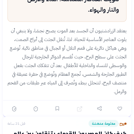
والنار والهواء.
يعتقد الزرادشتيون أن الجسد بعد الموت يصبح نجسًا، ولا ينبغي أن
يلوث العناصر الأساسية للحياة. لذا، تُنقل الجثث إلى أبراج الصمت،
وهي هياكل دائرية على قمم التلال أو الجبال في مناطق نائية. تُوضع
الجثث على سطح البرج، حيث تُقسم الدوائر الخارجية للرجال
والوسطى للنساء والداخلية للأطفال. بعد أن تتفكك الجثث بفعل
الطيور الجارحة والشمس، تُجمع العظام وتُوضع في حفرة عميقة في
منتصف البرج، لتتحلل ببطء وتُصرف إلى المياه عبر طبقات من الفحم
والرمل.
روح
معلومة مدهشة
قبل 21 ساعة
›
كيف كان المصريون القدماء يتنقلون بين عالمي