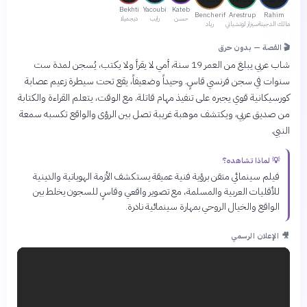
Bekhti
Yacoubi
Kateb
Bencherif
Arestrup
Rahim
حسن
رايب
ديجميلا
مالك الدجينة
سيزار لوتشياني
رياد
🎬 القصة — بدون حرق
شاب عربي يبلغ من العمر 19 سنة، أمي لا يقرأ ولا يكتب، يُسجن لمدة ست
سنوات في سجن فرنسي قاسٍ. وحيداً وضعيفاً، يقع تحت سيطرة زعيم عصابة
كورسيكانية قوي يجبره على تنفيذ مهام قاتلة. مع الوقت، يتعلم القراءة والكتابة
من صديق عربي، ويكتشف موهبة غريبة تصل بين الرؤى والواقع تكسبه سمعة
النبي.
💡 لماذا تشاهده؟
فيلم سينمائي متقن برؤية فنية عميقة يستكشف الأزمة الهوياتية والدينية
للأقليات العربية والمسلمة، مع تصوير واقعي وقاسٍ للسجون يخلط بين
الواقع والخيال الروحي بمهارة سينمائية نادرة.
🎥 الإعلان الرسمي