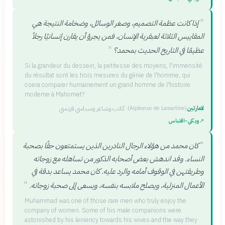
"
إذا كانت عظمة التصميم، وصغر الوسائل، وضخامة النتيجة هي
المقاييس الثلاثة لعبقرية الإنسان، فمن يجرؤ أن يقارن إنسانيًا رجلاً
"
عظيمًا في التاريخ الحديث بمحمد؟
Si la grandeur du dessein, la petitesse des moyens, l'immensité
du résultat sont les trois mesures du génie de l'homme, qui
osera comparer humainement un grand homme de l'histoire
moderne à Mahomet?
لامارتين
·
كاتب وشاعر وسياسي فرنسي
(
Alphonse de Lamartine
)
↗
ويكي‑اقتباس
"
كان محمد من هؤلاء الرجال النادرين الذين يستمتعون حقًا بصحبة
النساء. وقد اندهش بعض أصحابه الذكور من تساهله مع زوجاته
وطريقتهن في الوقوف أمامه والرد عليه. كان محمد يساعد بدقة في
"
الأعمال المنزلية، ويصلح ملابسه بنفسه، ويسعى إلى صحبة زوجاته.
Muhammad was one of those rare men who truly enjoy the
company of women. Some of his male companions were
astonished by his leniency towards his wives and the way they