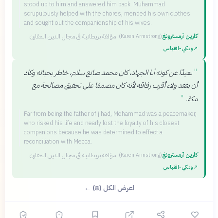
stood up to him and answered him back. Muhammad
scrupulously helped with the chores, mended his own clothes
and sought out the companionship of his wives.
كارين آرمسترونغ
·
مؤلفة بريطانية في مجال الدين المقارن
(
Karen Armstrong
)
↗
ويكي‑اقتباس
"
بعيدًا عن كونه أبا الجهاد، كان محمد صانع سلام، خاطر بحياته وكاد
أن يفقد ولاء أقرب رفاقه لأنه كان مصممًا على تحقيق مصالحة مع
"
مكة.
Far from being the father of jihad, Mohammad was a peacemaker,
who risked his life and nearly lost the loyalty of his closest
companions because he was determined to effect a
reconciliation with Mecca.
كارين آرمسترونغ
·
مؤلفة بريطانية في مجال الدين المقارن
(
Karen Armstrong
)
↗
ويكي‑اقتباس
اعرض الكل (8) ←