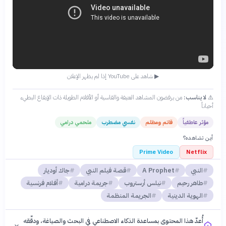
▶ شاهد على YouTube إذا لم يظهر الإعلان
⚠️
لا يناسب:
من يرفضون المشاهد العنيفة والقاسية أو الأفلام الطويلة ذات الإيقاع البطيء
أحياناً
مؤثر عاطفياً
قاتم ومظلم
نفسي مضطرب
ملحمي درامي
أين تشاهده؟
Prime Video
Netflix
النبي
A Prophet
قصة فيلم النبي
جاك أوديار
طاهر رحيم
نيلس أرستروب
جريمة درامية
أفلام فرنسية
الهوية الدينية
الجريمة المنظمة
أُعدّ هذا المحتوى بمساعدة الذكاء الاصطناعي في البحث والصياغة، ودقّقه