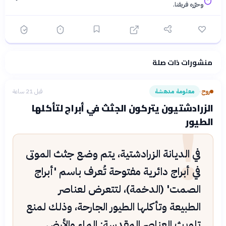
وحرّره فريقنا.
منشورات ذات صلة
فلسفتنا المعرفية
·
سياسة الذكاء الاصطناعي
روح
معلومة مدهشة
قبل 21 ساعة
›
!
الزرادشتيون يتركون الجثث في أبراج لتأكلها
الطيور
في الديانة الزرادشتية، يتم وضع جثث الموتى
في أبراج دائرية مفتوحة تُعرف باسم 'أبراج
الصمت' (الدخمة)، لتتعرض لعناصر
الطبيعة وتأكلها الطيور الجارحة، وذلك لمنع
تلويث العناصر المقدسة: الماء والأرض