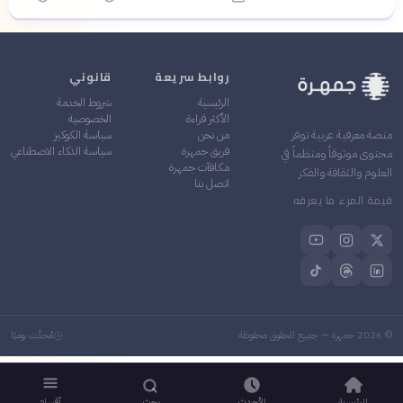
روابط سريعة
قانوني
الرئيسية
شروط الخدمة
الأكثر قراءة
الخصوصية
من نحن
سياسة الكوكيز
منصة معرفية عربية توفر
فريق جمهرة
سياسة الذكاء الاصطناعي
محتوى موثوقاً ومنظماً في
مكافآت جمهرة
العلوم والثقافة والفكر
اتصل بنا
قيمة المرء ما يعرفه
©
2026
جمهرة — جميع الحقوق محفوظة
مُحدَّث يوميًا
الرئيسية
الأحدث
بحث
أقسام