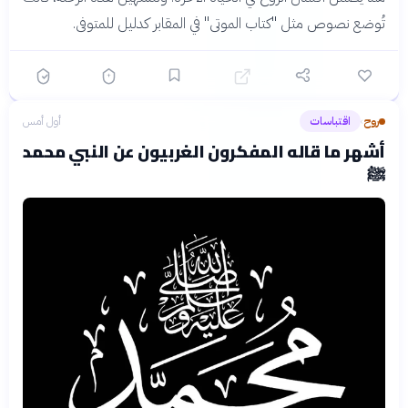
تُوضع نصوص مثل "كتاب الموتى" في المقابر كدليل للمتوفى.
روح
اقتباسات
أول أمس
›
أشهر ما قاله المفكرون الغربيون عن النبي محمد
ﷺ