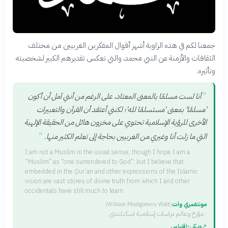
جمعنا لكم في هذه الزاوية أشهر أقوال المفكرين الغربيين من مختلف
الثقافات والأزمنة عن النبي محمد، والتي تعكس تقديرهم الكبير لشخصيته
وتأثيره.
"
أنا لست مسلمًا بالمعنى المعتاد، على الرغم من أنني آمل أن أكون
'مسلمًا' بمعنى 'مستسلمًا لله'؛ لكنني أعتقد أن القرآن والتعبيرات
الأخرى للرؤية الإسلامية تحتوي على مخزون هائل من الحقيقة الإلهية
"
التي ما زلت أنا وغيري من الغربيين بحاجة إلى تعلم الكثير منها.
I am not a Muslim in the usual sense, though I hope I am a
“Muslim” as “one surrendered to God”; but I believe that
embedded in the Qur’an and other expressions of the Islamic
vision are vast stores of divine truth from which I and other
occidentals have still much to learn.
مونتغمري وات
(
William Montgomery Watt
)
·
مؤرخ وعالم دراسات إسلامية اسكتلندي
↗
ويكي‑اقتباس