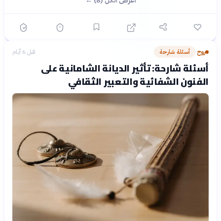
اعرض الكل (8) ←
روح
أسئلة شارحة
قبل 6 أيام
›
أسئلة شارحة: تأثير الديانة الشامانية على
الفنون الشفائية والتعبير الثقافي