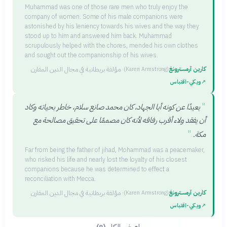
Muhammad was one of those rare men who truly enjoy the
company of women. Some of his male companions were
astonished by his leniency towards his wives and the way they
stood up to him and answered him back. Muhammad
scrupulously helped with the chores, mended his own clothes
and sought out the companionship of his wives.
كارين آرمسترونغ
·
مؤلفة بريطانية في مجال الدين المقارن
(
Karen Armstrong
)
↗
ويكي‑اقتباس
"
بعيدًا عن كونه أبا الجهاد، كان محمد صانع سلام، خاطر بحياته وكاد
أن يفقد ولاء أقرب رفاقه لأنه كان مصممًا على تحقيق مصالحة مع
"
مكة.
Far from being the father of jihad, Mohammad was a peacemaker,
who risked his life and nearly lost the loyalty of his closest
companions because he was determined to effect a
reconciliation with Mecca.
كارين آرمسترونغ
·
مؤلفة بريطانية في مجال الدين المقارن
(
Karen Armstrong
)
↗
ويكي‑اقتباس