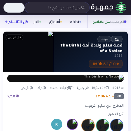
هل تبحث عن شيء؟
تدافع
أسواق
ناس
روح
كل الأقسام
شيفر
آخر تحديث
قبل دقيقتين
قبل شهرين
سينما
روح
قصة فيلم ولادة أمة | The Birth
of a Nation
1915
6.1/10 IMDb
⭐
The Birth of a Nation
1915
195 دقيقة
إنجليزية
الولايات المتحدة
🎬
دراما
🎬
تاريخي
🏳
🌐
⏱
📅
7
/10
🎯
IMDb
6.1
⭐
UR
المخرج:
دي. دبليو. غريفيث
أبرز النجوم
R