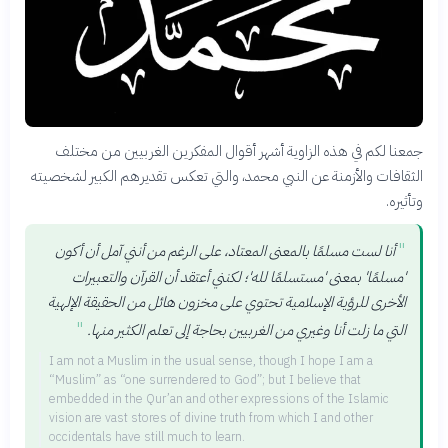
جمعنا لكم في هذه الزاوية أشهر أقوال المفكرين الغربيين من مختلف
الثقافات والأزمنة عن النبي محمد، والتي تعكس تقديرهم الكبير لشخصيته
وتأثيره.
"
أنا لست مسلمًا بالمعنى المعتاد، على الرغم من أنني آمل أن أكون
'مسلمًا' بمعنى 'مستسلمًا لله'؛ لكنني أعتقد أن القرآن والتعبيرات
الأخرى للرؤية الإسلامية تحتوي على مخزون هائل من الحقيقة الإلهية
"
التي ما زلت أنا وغيري من الغربيين بحاجة إلى تعلم الكثير منها.
I am not a Muslim in the usual sense, though I hope I am a
“Muslim” as “one surrendered to God”; but I believe that
embedded in the Qur’an and other expressions of the Islamic
vision are vast stores of divine truth from which I and other
occidentals have still much to learn.