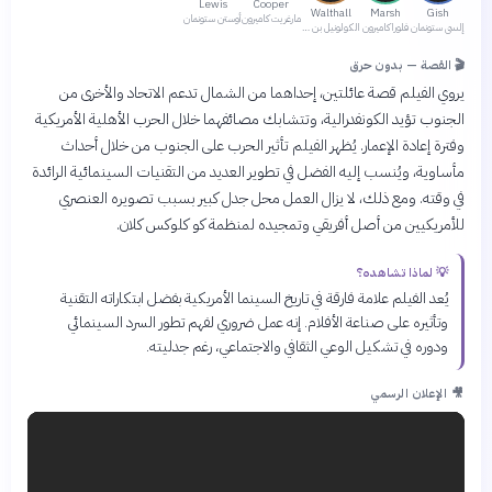
Lewis
Cooper
Walthall
Marsh
Gish
مارغريت كاميرون
أوستن ستونمان
إلسي ستونمان
فلورا كاميرون
الكولونيل بن كاميرون
🎬 القصة — بدون حرق
يروي الفيلم قصة عائلتين، إحداهما من الشمال تدعم الاتحاد والأخرى من
الجنوب تؤيد الكونفدرالية، وتتشابك مصائفهما خلال الحرب الأهلية الأمريكية
وفترة إعادة الإعمار. يُظهر الفيلم تأثير الحرب على الجنوب من خلال أحداث
مأساوية، ويُنسب إليه الفضل في تطوير العديد من التقنيات السينمائية الرائدة
في وقته. ومع ذلك، لا يزال العمل محل جدل كبير بسبب تصويره العنصري
للأمريكيين من أصل أفريقي وتمجيده لمنظمة كو كلوكس كلان.
💡 لماذا تشاهده؟
يُعد الفيلم علامة فارقة في تاريخ السينما الأمريكية بفضل ابتكاراته التقنية
وتأثيره على صناعة الأفلام. إنه عمل ضروري لفهم تطور السرد السينمائي
ودوره في تشكيل الوعي الثقافي والاجتماعي، رغم جدليته.
🎥 الإعلان الرسمي