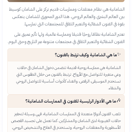
الشامانية هي نظام معتقدات وممارسات قديم تركز على الشامان كوسيط
بين العالم البشري والعالم الروحي. هذا الدور المحوري للشامان ينعكس
بقوة في الفنون الشفائية والتعبير الثقافي للمجتمعات التي تمارسها.
تعتبر الشامانية نظامًا روحيًا قديمًا وممارسة عالمية، ولها تأثير عميق على
الفنون الشفائية والتعبير الثقافي في مجتمعات متنوعة عبر التاريخ وحتى اليوم.
✨
ما هي الشامانية وكيف ترتبط بالفنون؟
الشامانية هي ممارسة روحية قديمة تتضمن دخول الشامان في حالات
وعي متغيرة للتواصل مع الأرواح. ترتبط بالفنون من خلال الطقوس التي
تستخدم الموسيقى، الرقص، والغناء كأدوات أساسية للتواصل الروحي
والشفاء.
🎶
ما هي الأدوار الرئيسية للفنون في الممارسات الشامانية؟
تلعب الفنون أدوارًا متعددة في الممارسات الشامانية، فهي وسيلة لتحفيز
حالات الغيبوبة لدى الشامان والمشاركين. كما تعمل على تجسيد القصص
الأسطورية والمعتقدات الروحية، وتستخدم في العلاج والتشخيص الروحي.