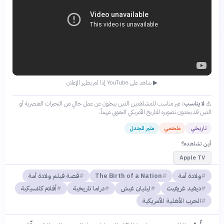
▶ شاهد على YouTube إذا لم يظهر الإعلان
⚠️
لا يناسب:
غير مناسب للمشاهدين الذين يبحثون عن عمل خالٍ من التحيزات العنصرية أو
الذين قد يجدون تصويره للتاريخ الأمريكي الجنوبي مهيناً.
تاريخي
ملحمي
مثير للجدل
أين تشاهده؟
Apple TV
ولادة أمة
The Birth of a Nation
قصة فيلم ولادة أمة
ديفيد غريفيث
ليليان غيش
دراما تاريخية
أفلام كلاسيكية
الحرب الأهلية الأمريكية