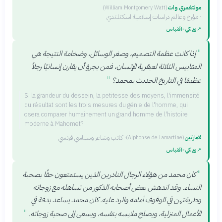
مونتغمري وات
(
William Montgomery Watt
)
·
مؤرخ وعالم دراسات إسلامية اسكتلندي
↗
ويكي‑اقتباس
"
إذا كانت عظمة التصميم، وصغر الوسائل، وضخامة النتيجة هي
المقاييس الثلاثة لعبقرية الإنسان، فمن يجرؤ أن يقارن إنسانيًا رجلاً
"
عظيمًا في التاريخ الحديث بمحمد؟
Si la grandeur du dessein, la petitesse des moyens, l'immensité
du résultat sont les trois mesures du génie de l'homme, qui
osera comparer humainement un grand homme de l'histoire
moderne à Mahomet?
لامارتين
·
كاتب وشاعر وسياسي فرنسي
(
Alphonse de Lamartine
)
↗
ويكي‑اقتباس
"
كان محمد من هؤلاء الرجال النادرين الذين يستمتعون حقًا بصحبة
النساء. وقد اندهش بعض أصحابه الذكور من تساهله مع زوجاته
وطريقتهن في الوقوف أمامه والرد عليه. كان محمد يساعد بدقة في
"
الأعمال المنزلية، ويصلح ملابسه بنفسه، ويسعى إلى صحبة زوجاته.