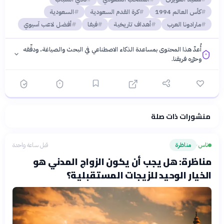
كأس العالم 1994
كرة القدم السعودية
السعودية
مارادونا العرب
أهداف تاريخية
فيفا
أفضل لاعب آسيوي
أُعدّ هذا المحتوى بمساعدة الذكاء الاصطناعي في البحث والصياغة، ودقّقه
وحرّره فريقنا.
منشورات ذات صلة
فلسفتنا المعرفية
·
سياسة الذكاء الاصطناعي
ناس
مناظرة
قبل ساعة واحدة
›
مناظرة: هل يجب أن يكون الزواج المدني هو
الخيار الوحيد للزيجات المستقبلية؟