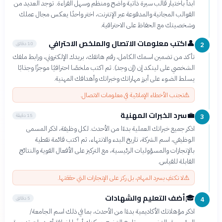
ابدأ باختيار قالب سيرة ذاتية واضح ومنظم وسهل القراءة. توجد العديد من
القوالب المجانية والمدفوعة عبر الإنترنت، اختر واحدًا يعكس مجال عملك
وشخصيتك مع الحفاظ على الاحترافية.
اكتب معلومات الاتصال والملخص الاحترافي
👤
10 دقائق
2
تأكد من تضمين اسمك الكامل، رقم هاتفك، بريدك الإلكتروني، ورابط ملفك
الشخصي على لينكد إن (إن وجد). ثم اكتب ملخصًا احترافيًا موجزًا وجذابًا
يسلط الضوء على أبرز مهاراتك وخبراتك وأهدافك المهنية.
⚠️
تجنب الأخطاء الإملائية في معلومات الاتصال.
سرد الخبرات المهنية
💼
15 دقيقة
3
اذكر جميع خبراتك العملية بدءًا من الأحدث. لكل وظيفة، اذكر المسمى
الوظيفي، اسم الشركة، تاريخ البدء والانتهاء، ثم اكتب قائمة نقطية
بالإنجازات والمسؤوليات الرئيسية، مع التركيز على الأفعال القوية والنتائج
القابلة للقياس.
⚠️
لا تكتفِ بسرد المهام، بل ركز على الإنجازات التي حققتها.
أضف التعليم والشهادات
🎓
5 دقائق
4
اذكر مؤهلاتك الأكاديمية بدءًا من الأحدث، بما في ذلك اسم الجامعة/