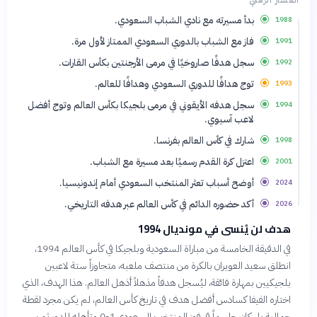
المسار الزمني
بدأ مسيرته مع نادي الشباب السعودي.
1988
فاز مع الشباب بالدوري السعودي الممتاز لأول مرة.
1991
سجل هدفًا صاروخيًا في مرمى الأرجنتين بكأس القارات.
1992
توج هدافًا للدوري السعودي وهدافًا للعالم.
1993
سجل هدفه الأيقوني في مرمى بلجيكا بكأس العالم وتوج أفضل
1994
لاعب آسيوي.
شارك في كأس العالم بفرنسا.
1998
اعتزل كرة القدم رسميًا بعد مسيرة مع الشباب.
2001
أوضح أسباب تعثر المنتخب السعودي أمام إندونيسيا.
2024
أكد حضوره الدائم في كأس العالم عبر هدفه التاريخي.
2026
هدف لن يُنسى في مونديال 1994
في الدقيقة الخامسة من مباراة السعودية وبلجيكا في كأس العالم 1994،
انطلق سعيد العويران بالكرة من منتصف ملعبه، متجاوزاً ستة لاعبين
بلجيكيين بمهارة فائقة، ليُسجل هدفاً مذهلاً أذهل العالم. هذا الهدف، الذي
اختاره الفيفا كسادس أفضل هدف في تاريخ كأس العالم، لم يكن مجرد لقطة
جمالية بل كان حاسماً في فوز المنتخب السعودي 1-0 وتأهله للدور ثمن