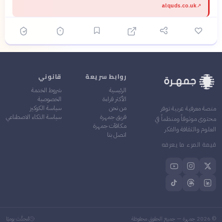
alquds.co.uk
↗
روابط سريعة
قانوني
الرئيسية
شروط الخدمة
الأكثر قراءة
الخصوصية
من نحن
سياسة الكوكيز
منصة معرفية عربية توفر
فريق جمهرة
سياسة الذكاء الاصطناعي
محتوى موثوقاً ومنظماً في
مكافآت جمهرة
العلوم والثقافة والفكر
اتصل بنا
قيمة المرء ما يعرفه
©
2026
جمهرة — جميع الحقوق محفوظة
مُحدَّث يوميًا