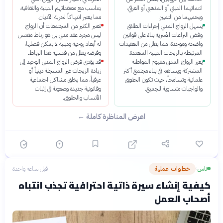
انتمائهما الديني أو المذهبي أو العرقي،
يتناسب مع معتقداتهم الدينية والثقافية،
ويحميهما من التمييز.
مما يعتبر انتهاكاً لحرية الأديان.
يسهل الزواج المدني إجراءات الطلاق
تعتبر الكثير من المجتمعات أن الزواج
وفض النزاعات الأسرية بناءً على قوانين
ليس مجرد عقد مدني بل هو رباط مقدس
واضحة وموحدة، مما يقلل من التعقيدات
له أبعاد روحية ودينية لا يمكن فصلها،
المرتبطة بالزيجات الدينية المتعددة.
وفرضه يقلل من قدسية هذا الرباط.
يعزز الزواج المدني مفهوم المواطنة
قد يؤدي فرض الزواج المدني الوحيد إلى
المشتركة ويساهم في بناء مجتمع أكثر
زيادة الزيجات غير المسجلة دينياً أو
علمانية وتسامحاً، حيث تكون الحقوق
عرفياً، مما يخلق مشاكل اجتماعية
والواجبات متساوية للجميع.
وقانونية جديدة وصعوبة في إثبات
الأنساب والحقوق.
اعرض المناظرة كاملة ←
ناس
خطوات عملية
قبل ساعة واحدة
›
كيفية إنشاء سيرة ذاتية احترافية تجذب انتباه
أصحاب العمل