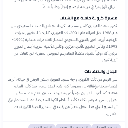
النهائي لأول مرة في تاريخه، ليصبح إنجازاً وطنياً خالداً.
مسيرة كروية حافلة مع الشباب
قضى سعيد العويران كامل مسيرته الكروية مع نادي الشباب السعودي، من
عام 1988 حتى اعتزاله عام 2001. قاد العويران "الليث" لتحقيق إنجازات
تاريخية، أبرزها الفوز بالدوري السعودي الممتاز ثلاث مرات متتالية (1991-
1993)، وكأس الخليج للأندية مرتين، وكأس الأندية العربية أبطال الدوري
مرتين. كان وفياً لناديه، مفضلاً البقاء رغم العروض المغرية التي تلقاها من
أندية أخرى.
الجدل والانتقادات
على الرغم من تألقه الكروي، واجه سعيد العويران بعض الجدل في حياته، أبرزها
قضية سجنه وإيقافه عن ممارسة كرة القدم لمدة عامين بعد كأس العالم
1994. كما أعرب العويران مؤخراً عن شعوره بالخذلان لعدم تنظيم حفل
اعتزال رسمي له، رغم مكانته كأحد أساطير الكرة السعودية. دعا المستشار تركي
آل الشيخ لتبني هذا الحفل، معبراً عن رغبته في استمرار الحياة الكروية بعد
الاعتزال.
سعيد العويران
المنتخب السعودي
نادي الشباب