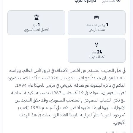
🌟
مارادونا العرب
لقب مميز
🏆
🥅
1
1
في كأس العالم 1994
مرة
هدف تاريخي
أفضل لاعب آسيوي
🏅
24
هدفاً
أهداف دولية
في ظل الحديث المستمر عن أفضل الأهداف في تاريخ كأس العالم، يبرز اسم
سعيد العويران مجدداً مع اقتراب مونديال 2026، حيث أكد اللاعب حضوره
الدائم في ذاكرة البطولة عبر هدفه التاريخي في مرمى بلجيكا عام 1994.
يُعرف العويران، المولود في 19 أغسطس 1967، بمسيرته الكروية الحافلة
مع نادي الشباب السعودي والمنتخب السعودي، وقد حقق العديد من
الإنجازات البارزة أبرزها اختياره أفضل لاعب في آسيا عام 1994. يُلقب بـ
"مارادونا العرب" نظراً لمهاراته الفردية الفذة التي تجلت في هذا الهدف
الأيقوني.