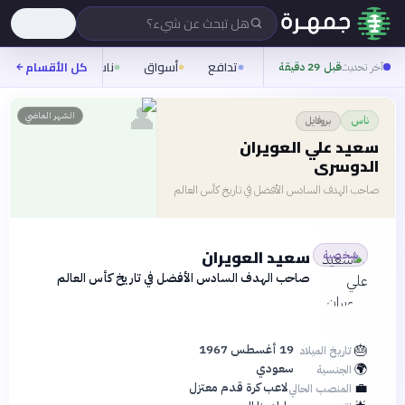
هل تبحث عن شيء؟
تدافع
أسواق
ناس
روح
كل الأقسام
شيف
آخر تحديث
قبل 29 دقيقة
👤
الشهر الماضي
بروفايل
ناس
سعيد علي العويران
الدوسري
صاحب الهدف السادس الأفضل في تاريخ كأس العالم
سعيد العويران
شخصية
صاحب الهدف السادس الأفضل في تاريخ كأس العالم
🎂
19 أغسطس 1967
تاريخ الميلاد
🌍
سعودي
الجنسية
💼
لاعب كرة قدم معتزل
المنصب الحالي