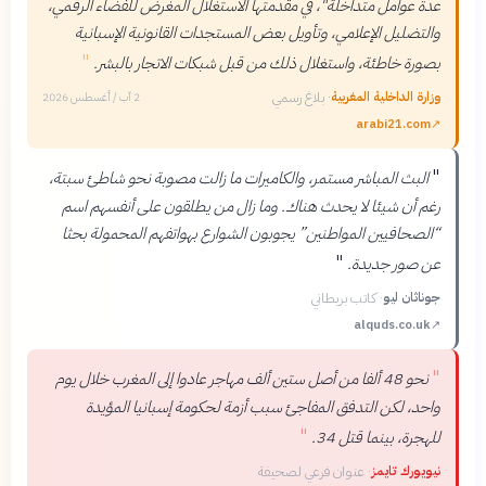
عدة عوامل متداخلة"، في مقدمتها الاستغلال المغرض للفضاء الرقمي،
والتضليل الإعلامي، وتأويل بعض المستجدات القانونية الإسبانية
"
بصورة خاطئة، واستغلال ذلك من قبل شبكات الاتجار بالبشر.
وزارة الداخلية المغربية
·
بلاغ رسمي
2 آب / أغسطس 2026
arabi21.com
↗
"
البث المباشر مستمر، والكاميرات ما زالت مصوبة نحو شاطئ سبتة،
رغم أن شيئا لا يحدث هناك. وما زال من يطلقون على أنفسهم اسم
“الصحافيين المواطنين” يجوبون الشوارع بهواتفهم المحمولة بحثا
"
عن صور جديدة.
جوناثان ليو
·
كاتب بريطاني
alquds.co.uk
↗
"
نحو 48 ألفا من أصل ستين ألف مهاجر عادوا إلى المغرب خلال يوم
واحد، لكن التدفق المفاجئ سبب أزمة لحكومة إسبانيا المؤيدة
"
للهجرة، بينما قتل 34.
نيويورك تايمز
·
عنوان فرعي لصحيفة