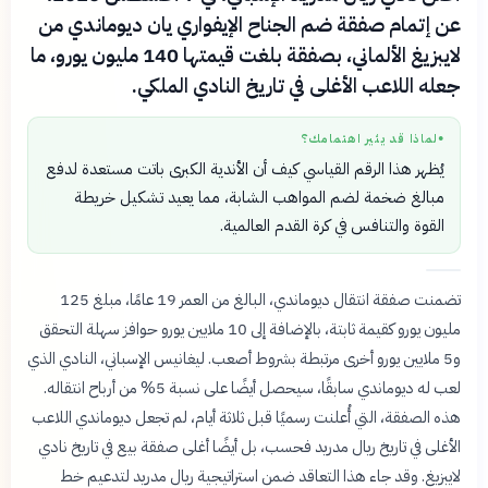
عن إتمام صفقة ضم الجناح الإيفواري يان ديوماندي من
لايبزيغ الألماني، بصفقة بلغت قيمتها 140 مليون يورو، ما
جعله اللاعب الأغلى في تاريخ النادي الملكي.
لماذا قد يثير اهتمامك؟
●
يُظهر هذا الرقم القياسي كيف أن الأندية الكبرى باتت مستعدة لدفع
مبالغ ضخمة لضم المواهب الشابة، مما يعيد تشكيل خريطة
القوة والتنافس في كرة القدم العالمية.
تضمنت صفقة انتقال ديوماندي، البالغ من العمر 19 عامًا، مبلغ 125
مليون يورو كقيمة ثابتة، بالإضافة إلى 10 ملايين يورو حوافز سهلة التحقق
و5 ملايين يورو أخرى مرتبطة بشروط أصعب. ليغانيس الإسباني، النادي الذي
لعب له ديوماندي سابقًا، سيحصل أيضًا على نسبة 5% من أرباح انتقاله.
هذه الصفقة، التي أُعلنت رسميًا قبل ثلاثة أيام، لم تجعل ديوماندي اللاعب
الأغلى في تاريخ ريال مدريد فحسب، بل أيضًا أغلى صفقة بيع في تاريخ نادي
لايبزيغ. وقد جاء هذا التعاقد ضمن استراتيجية ريال مدريد لتدعيم خط