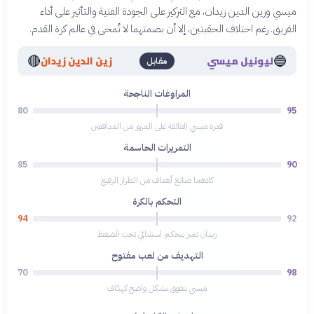
ميسي وزين الدين زيدان، مع التركيز على الجودة الفنية والتأثير على أداء
الفريق. رغم اختلاف الحقبتين، إلا أن بصمتهما لا تُمحى في عالم كرة القدم.
🔴
🔵
ليونيل ميسي
زين الدين زيدان
مقابل
المراوغات الناجحة
80
95
قدرة ميسي الفائقة على المرور من المدافعين
التمريرات الحاسمة
85
90
كلاهما صانع أهداف من الطراز الرفيع
التحكم بالكرة
94
92
زيدان تميز بتحكم استثنائي تحت الضغط
التهديف من لعب مفتوح
70
98
ميسي يتفوق بشكل واضح كهدّاف