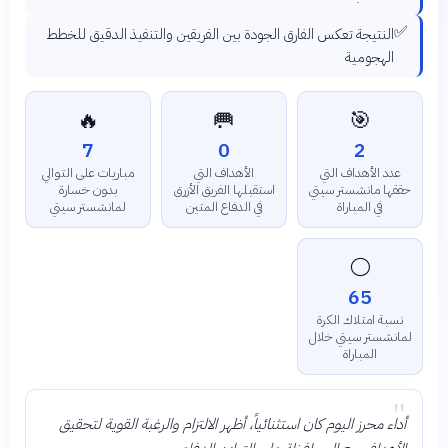
✅
النتيجة تعكس الفارق الجودة بين الفريقين والتنفيذ الدقيق للخطط
الهجومية
🔥
🥅
🎯
7
0
2
عدد الأهداف التي
الأهداف التي
مباريات على التوالي
حققها مانشستر سيتي
استقبلها الفريق الأزرق
بدون خسارة
في المباراة
في الدفاع المتين
لمانشستر سيتي
⚪
65
نسبة امتلاك الكرة
لمانشستر سيتي خلال
المباراة
"
أداء محرز اليوم كان استثنائياً، أظهر الالتزام والرغبة القوية لتحقيق