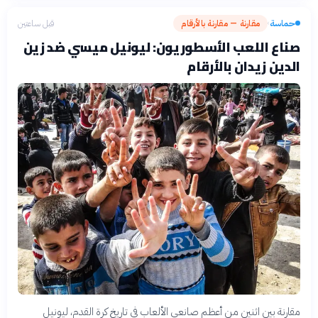
حماسة
مقارنة — مقارنة بالأرقام
قبل ساعتين
›
صناع اللعب الأسطوريون: ليونيل ميسي ضد زين
الدين زيدان بالأرقام
مقارنة بين اثنين من أعظم صانعي الألعاب في تاريخ كرة القدم، ليونيل