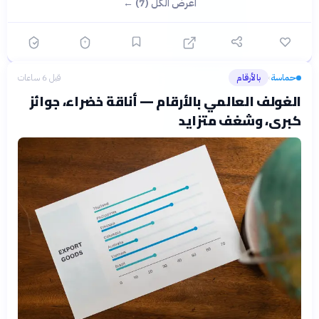
اعرض الكل (7) ←
حماسة
بالأرقام
قبل 6 ساعات
›
الغولف العالمي بالأرقام — أناقة خضراء، جوائز
كبرى، وشغف متزايد