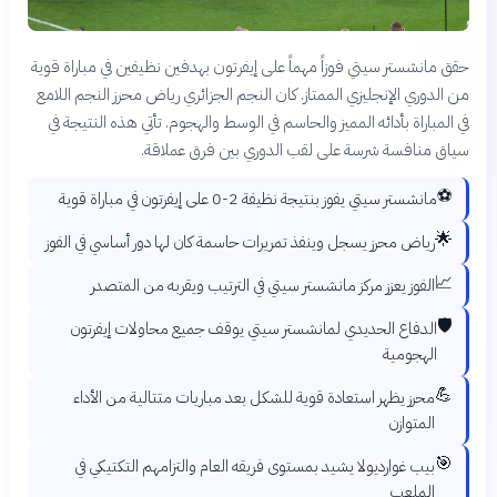
حقق مانشستر سيتي فوزاً مهماً على إيفرتون بهدفين نظيفين في مباراة قوية
من الدوري الإنجليزي الممتاز. كان النجم الجزائري رياض محرز النجم اللامع
في المباراة بأدائه المميز والحاسم في الوسط والهجوم. تأتي هذه النتيجة في
سياق منافسة شرسة على لقب الدوري بين فرق عملاقة.
⚽
مانشستر سيتي يفوز بنتيجة نظيفة 2-0 على إيفرتون في مباراة قوية
🌟
رياض محرز يسجل وينفذ تمريرات حاسمة كان لها دور أساسي في الفوز
📈
الفوز يعزز مركز مانشستر سيتي في الترتيب ويقربه من المتصدر
🛡️
الدفاع الحديدي لمانشستر سيتي يوقف جميع محاولات إيفرتون
الهجومية
💪
محرز يظهر استعادة قوية للشكل بعد مباريات متتالية من الأداء
المتوازن
🎯
بيب غوارديولا يشيد بمستوى فريقه العام والتزامهم التكتيكي في
الملعب