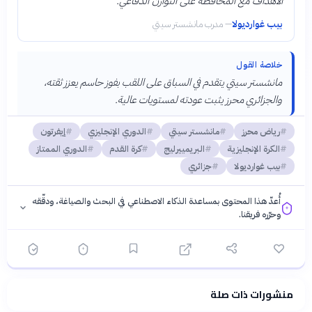
الأهداف مع المحافظة على التوازن الدفاعي.
بيب غوارديولا
—
مدرب مانشستر سيتي
خلاصة القول
مانشستر سيتي يتقدم في السباق على اللقب بفوز حاسم يعزز ثقته،
والجزائري محرز يثبت عودته لمستويات عالية.
رياض محرز
مانشستر سيتي
الدوري الإنجليزي
إيفرتون
الكرة الإنجليزية
البريمييرليج
كرة القدم
الدوري الممتاز
بيب غوارديولا
جزائري
أُعدّ هذا المحتوى بمساعدة الذكاء الاصطناعي في البحث والصياغة، ودقّقه
وحرّره فريقنا.
منشورات ذات صلة
فلسفتنا المعرفية
·
سياسة الذكاء الاصطناعي