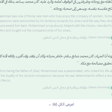
اهله مع زوجاته وطريقتهن في الوقوف أمامه والرد عليه. كان محمد يساعد بدقة في الأ
"
صلح ملابسه بنفسه، ويسعى إلى صحبة زوجاته.
ammad was one of those rare men who truly enjoy the company of women. Some
panions were astonished by his leniency towards his wives and the way they sto
 answered him back. Muhammad scrupulously helped with the chores, mended h
thes and sought out the companionship of his wives.
غ
·
مؤلفة بريطانية في مجال الدين المقارن
(
Karen Armstrong
)
ونه أبا الجهاد، كان محمد صانع سلام، خاطر بحياته وكاد أن يفقد ولاء أقرب رفاقه لأنه ك
"
تحقيق مصالحة مع مكة.
 from being the father of jihad, Mohammad was a peacemaker, who risked his life a
t the loyalty of his closest companions because he was determined to effect a reco
h Mecca.
غ
·
مؤلفة بريطانية في مجال الدين المقارن
(
Karen Armstrong
)
اعرض الكل (8) ←