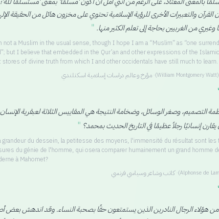
مًا بالمعنى المعتاد، على الرغم من أنني آمل أن أكون 'مسلمًا' بمعنى 'مستسلمًا لله'؛
ن القرآن والتعبيرات الأخرى للرؤية الإسلامية تحتوي على مخزون هائل من الحقيقة الإله
"
ا وغيري من الغربيين بحاجة إلى تعلم الكثير منها.
m not a Muslim in the usual sense, though I hope I am a “Muslim” as “one surren
”; but I believe that embedded in the Qur’an and other expressions of the Islamic
t stores of divine truth from which I and other occidentals have still much to learn.
·
مؤرخ وعالم دراسات إسلامية اسكتلندي
(
William Montgomery Watt
)
ظمة التصميم، وصغر الوسائل، وضخامة النتيجة هي المقاييس الثلاثة لعبقرية الإنسان،
"
قارن إنسانيًا رجلاً عظيمًا في التاريخ الحديث بمحمد؟
la grandeur du dessein, la petitesse des moyens, l'immensité du résultat sont les 
ures du génie de l'homme, qui osera comparer humainement un grand homme de 
erne à Mahomet?
·
كاتب وشاعر وسياسي فرنسي
(
Alphonse de Lam
ن هؤلاء الرجال النادرين الذين يستمتعون حقًا بصحبة النساء. وقد اندهش بعض أ