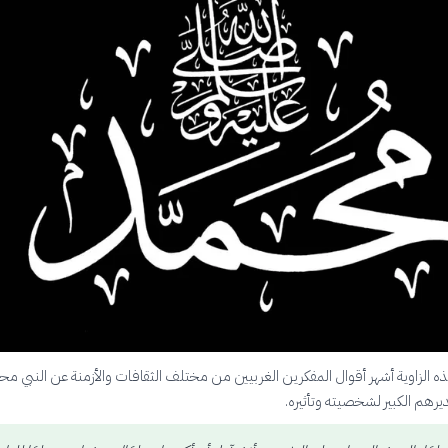
ه الزاوية أشهر أقوال المفكرين الغربيين من مختلف الثقافات والأزمنة عن النبي مح
رهم الكبير لشخصيته وتأثيره.