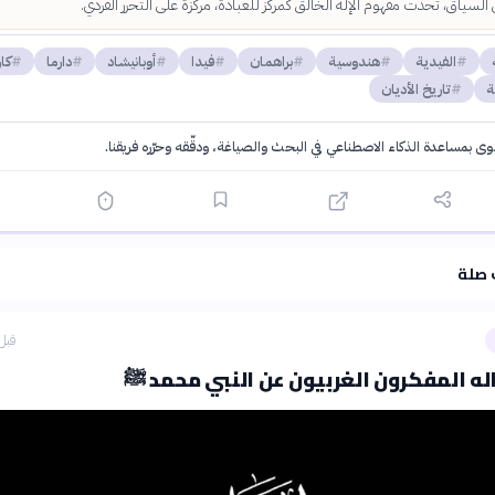
سياق، تحدت مفهوم الإله الخالق كمركز للعبادة، مركزة على التحرر الفردي.
الفيدية
هندوسية
براهمان
فيدا
أوبانيشاد
دارما
كار
ة
تاريخ الأديان
توى بمساعدة الذكاء الاصطناعي في البحث والصياغة، ودقّقه وحرّره فريقنا.
·
سياسة الذكاء الاصطناعي
 صلة
قبل 21 سا
له المفكرون الغربيون عن النبي محمد ﷺ