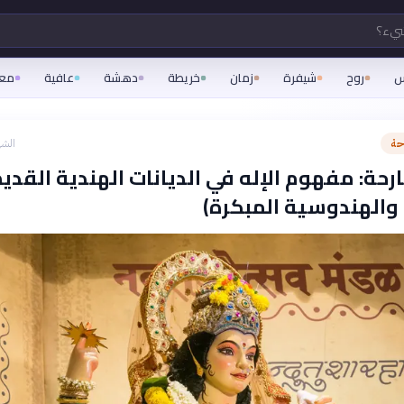
شيء؟
س
روح
شيفرة
زمان
خريطة
دهشة
عافية
مع
حة
الشه
رحة: مفهوم الإله في الديانات الهندية القدي
 والهندوسية المبكرة)