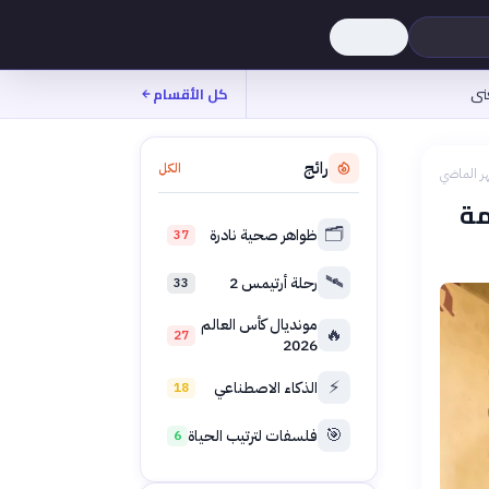
نى
كل الأقسام
رائج
الكل
ر الماضي
مة
🗂️
ظواهر صحية نادرة
37
🛰️
رحلة أرتيمس 2
33
مونديال كأس العالم
🔥
27
2026
⚡
الذكاء الاصطناعي
18
🎯
فلسفات لترتيب الحياة
6