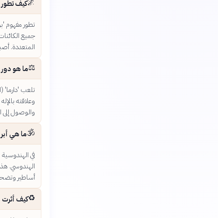
🌌
كيف تطور م
تطور مفهوم 'بر
جميع الكائنات و
المتعددة. أصب
⚖️
ما هو دور '
تلعب 'دارما' (ا
وعلاقته بالإله 
والوصول إلى ال
🕉️
ما هي أبرز
في الهندوسية ا
الهندوسي. هذه
أساطير وتضحيا
♻️
كيف أثرت م