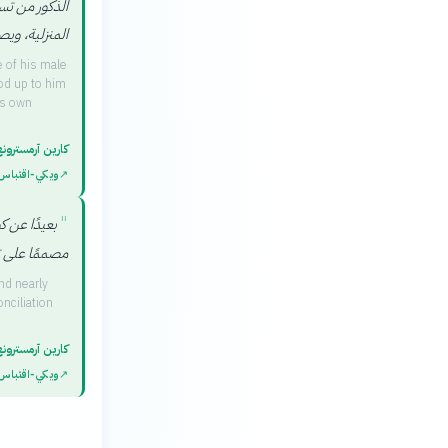
الذكور من تس
المنزلية، وي
 of his male
od up to him
is own
كارين آرمسترون
↗
ويكي‑اقتباس
"
بعيدًا عن ك
مصممًا على 
nd nearly
nciliation
كارين آرمسترون
↗
ويكي‑اقتباس