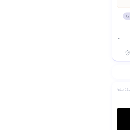
ما
عة