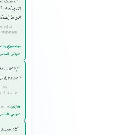
"
أنا لست مسل
لكنني أعتقد أ
التي ما زلت أن
dered to
 vision are
مونتغمري وات
↗
ويكي‑اقتباس
"
إذا كانت ع
فمن يجرؤ أن ي
trois
l'histoire
لامارتين
artine
)
↗
ويكي‑اقتباس
"
كان محمد م