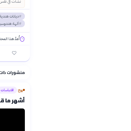
نشأت في نفس ال
ديانات هندية
آلهة هندوسي
أُعدّ هذا المح
فلسفتنا المعرفية
منشورات ذات
روح
اقتباسات
›
أشهر ما قا