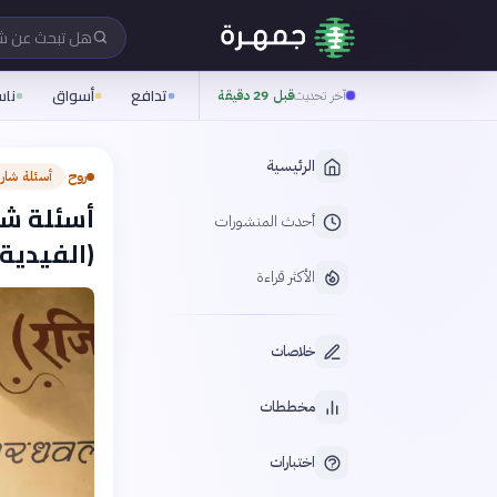
هل تبحث عن 
تدافع
أسواق
نا
آخر تحديث
قبل 29 دقيقة
الرئيسية
روح
أسئلة شار
›
أسئلة شا
أحدث المنشورات
(الفيدية
الأكثر قراءة
خلاصات
مخططات
اختبارات