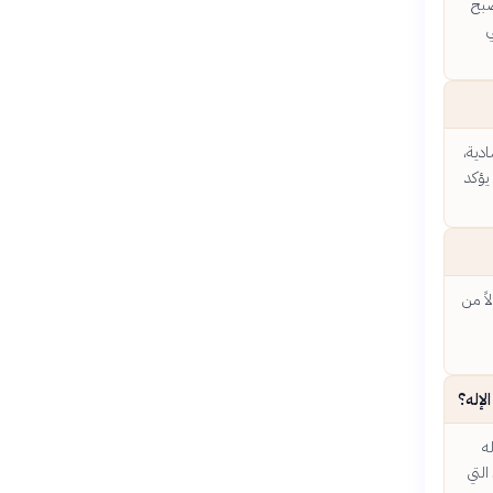
صبح
ي
ادية،
يؤكد
اً من
لإله؟
ه
التي