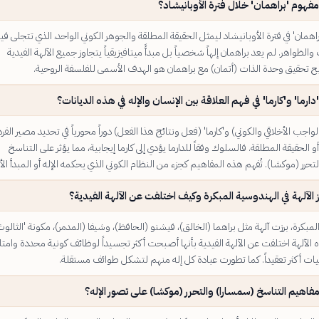
فهوم 'براهمان' خلال فترة الأوبانيشاد؟
اهمان' في فترة الأوبانيشاد ليمثل الحقيقة المطلقة والجوهر الكوني الواحد، الذي تتجلى في
الظواهر. لم يعد براهمان إلهاً شخصياً بل مبدأً ميتافيزيقياً يتجاوز جميع الآلهة الفيدية
ح تحقيق وحدة الذات (أتمان) مع براهمان هو الهدف الأسمى للفلسفة الروحية.
دارما' و'كارما' في فهم العلاقة بين الإنسان والإله في هذه الديانات؟
لواجب الأخلاقي والكوني) و'كارما' (فعل ونتائج هذا الفعل) دوراً محورياً في تحديد مصير الفرد
أو الحقيقة المطلقة. فالسلوك وفقاً للدارما يؤدي إلى كارما إيجابية، مما يؤثر على التناسخ
تحرر (موكشا). تُفهم هذه المفاهيم كجزء من النظام الكوني الذي يحكمه الإله أو المبدأ الأ
 الآلهة في الهندوسية المبكرة وكيف اختلفت عن الآلهة الفيدية؟
لمبكرة، برزت آلهة مثل براهما (الخالق)، فيشنو (الحافظ)، وشيفا (المدمر)، مكونة 'الثالوث
 الآلهة اختلفت عن الآلهة الفيدية بأنها أصبحت أكثر تجسيداً لوظائف كونية محددة وام
ت أكثر تعقيداً. كما تطورت عبادة كل إله منهم لتشكل طوائف مستقلة.
فاهيم التناسخ (سمسارا) والتحرر (موكشا) على تصور الإله؟