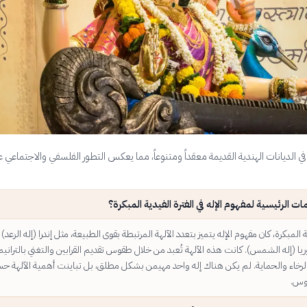
في الديانات الهندية القديمة معقداً ومتنوعاً، مما يعكس التطور الفلسفي والاجتماعي عب
ت الرئيسية لمفهوم الإله في الفترة الفيدية المبكرة؟
ية المبكرة، كان مفهوم الإله يتميز بتعدد الآلهة المرتبطة بقوى الطبيعة، مثل إندرا (إله الرعد) 
وريا (إله الشمس). كانت هذه الآلهة تُعبد من خلال طقوس تقديم القرابين والتغني بالترانيم
الرخاء والحماية. لم يكن هناك إله واحد مهيمن بشكل مطلق، بل تباينت أهمية الآلهة 
وس.