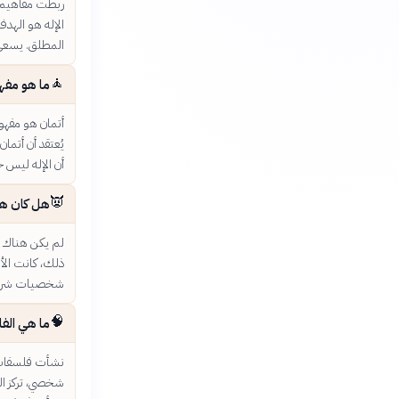
ربطت مفاهيم ال
الإله هو الهدف
المطلق. يسعى 
🧘
ما هو مفهو
أتمان هو مفهوم
يُعتقد أن أتما
أن الإله ليس خ
👿
هل كان هن
لم يكن هناك مف
ذلك، كانت الأف
شخصيات شريرة ف
🧠
ما هي الف
نشأت فلسفات مث
شخصي، تركز الس