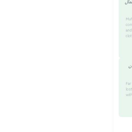
عمال
Muh
com
and
clo
ان
Far
los
wit