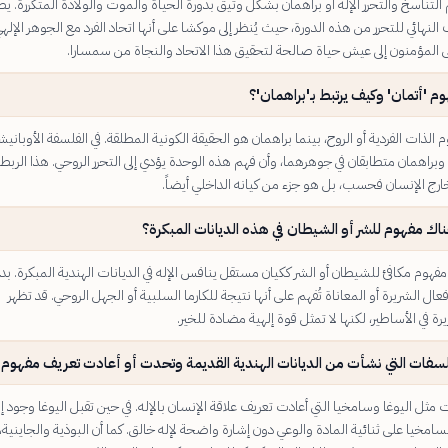
تناسخ والتحرر الإله أو براهمان بشكل وثيق بدورة الحياة والموت والولادة المتكررة. ي
 النهائي للتحرر من هذه الدورة، حيث يُنظر إلى موكشا على أنها اتحاد الفرد مع الجوهر الإله
المؤمنون إلى عيش حياة صالحة لتحقيق هذا الاتحاد والنجاة من سمسارا.
م 'أتمان' وكيف يرتبط بـ'براهمان'؟
 الذات الفردية أو الروح، بينما براهمان هو الحقيقة الكونية المطلقة. في الفلسفة الأوبانيش
ن وبراهمان متطابقان في جوهرهما، وأن فهم هذه الوحدة يؤدي إلى التحرر الروحي. هذا الربط 
ارج الإنسان فحسب، بل هو جزء من كيانه الداخلي أيضاً.
اك مفهوم للشر أو الشيطان في هذه الديانات المبكرة؟
هوم مكافئ للشيطان أو الشر ككيان مستقل ينافس الإله في الديانات الهندية المبكرة. بدل
عال الشريرة أو المعاناة تُفهم على أنها نتيجة للكارما السلبية أو الجهل الروحي. قد تظهر
ي الأساطير، لكنها لا تمثل قوة إلهية مضادة للخير.
لسفات التي نشأت من الديانات الهندية القديمة وتحدت أو أعادت تعريف مفهوم ا
ل اليوغا وسامخيا التي أعادت تعريف علاقة الإنسان بالإله. في حين تقبل اليوغا وجود إل
امخيا على ثنائية المادة والوعي دون إشارة واضحة لإله خالق. كما أن البوذية والجاينية، 