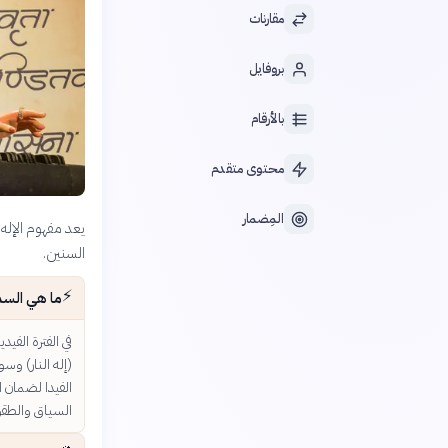
مقارنات
بروفايل
بالأرقام
محتوى متقدم
المِضمار
يعد مفهوم الإله 
السنين.
⚡️
ما هي السما
في الفترة الفيد
(إله النار) وس
الفيدا لضمان 
السياق والطق