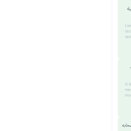
ية
I a
God
vas
Si 
mes
mod
صحابه