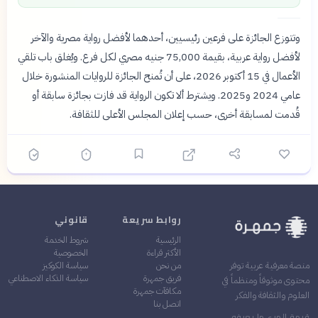
وتتوزع الجائزة على فرعين رئيسيين، أحدهما لأفضل رواية مصرية والآخر
لأفضل رواية عربية، بقيمة 75,000 جنيه مصري لكل فرع. ويُغلق باب تلقي
الأعمال في 15 أكتوبر 2026، على أن تُمنح الجائزة للروايات المنشورة خلال
عامي 2024 و2025. ويشترط ألا تكون الرواية قد فازت بجائزة سابقة أو
قُدمت لمسابقة أخرى، حسب إعلان المجلس الأعلى للثقافة.
روابط سريعة
قانوني
الرئيسية
شروط الخدمة
الأكثر قراءة
الخصوصية
من نحن
سياسة الكوكيز
منصة معرفية عربية توفر
فريق جمهرة
سياسة الذكاء الاصطناعي
محتوى موثوقاً ومنظماً في
مكافآت جمهرة
العلوم والثقافة والفكر
اتصل بنا
قيمة المرء ما يعرفه