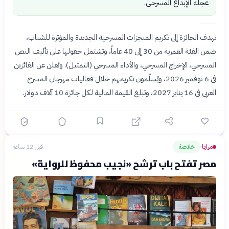
عجلة الإبداع المسرحي.
تهدف الجائزة إلى تكريم المنجزات المسرحية الجديدة والمؤثرة للشباب،
ضمن الفئة العمرية من 30 إلى 40 عاماً، وتشتمل حقولها على تأليف النص
المسرحي، الإخراج المسرحي، والأداء المسرحي (التمثيل). ويُعلن عن الفائزين
في 6 نوفمبر 2026، ويُسلّمون تكريمهم خلال فعاليات مهرجان المسرح
العربي في 16 يناير 2027، وتبلغ القيمة المالية لكل جائزة 10 آلاف دولار.
مرايا
خلاصة
قبل 12 ساعة
›
مصر تفتح باب ترشح «نجيب محفوظ للرواية»