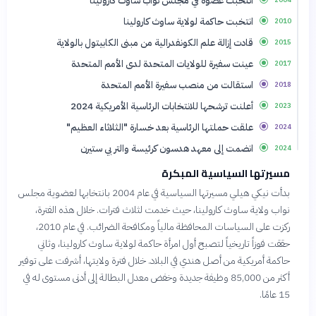
انتخبت عضوة في مجلس نواب ساوث كارولينا
2004
انتخبت حاكمة لولاية ساوث كارولينا
2010
قادت إزالة علم الكونفدرالية من مبنى الكابيتول بالولاية
2015
عينت سفيرة للولايات المتحدة لدى الأمم المتحدة
2017
استقالت من منصب سفيرة الأمم المتحدة
2018
أعلنت ترشحها للانتخابات الرئاسية الأمريكية 2024
2023
علقت حملتها الرئاسية بعد خسارة "الثلاثاء العظيم"
2024
انضمت إلى معهد هدسون كرئيسة والتر بي ستيرن
2024
مسيرتها السياسية المبكرة
بدأت نيكي هيلي مسيرتها السياسية في عام 2004 بانتخابها لعضوية مجلس
نواب ولاية ساوث كارولينا، حيث خدمت لثلاث فترات. خلال هذه الفترة،
ركزت على السياسات المحافظة مالياً ومكافحة الضرائب. في عام 2010،
حققت فوزاً تاريخياً لتصبح أول امرأة حاكمة لولاية ساوث كارولينا، وثاني
حاكمة أمريكية من أصل هندي في البلاد. خلال فترة ولايتها، أشرفت على توفير
أكثر من 85,000 وظيفة جديدة وخفض معدل البطالة إلى أدنى مستوى له في
15 عامًا.