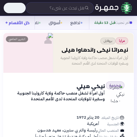
هل تبحث عن شيء؟
تدافع
أسواق
ناس
روح
كل الأقسام
شيف
آخر تحديث
قبل 13 دقيقة
👤
الشهر الماضي
بروفايل
مرايا
نيمراتا نيكي راندهاوا هيلي
أول امرأة تشغل منصب حاكمة ولاية كارولينا الجنوبية
وسفيرة للولايات المتحدة لدى الأمم المتحدة
نيكي هيلي
شخصية
أول امرأة تشغل منصب حاكمة ولاية كارولينا الجنوبية
وسفيرة للولايات المتحدة لدى الأمم المتحدة
🎂
20 يناير 1972
تاريخ الميلاد
🌍
أمريكية
الجنسية
💼
رئيسة والتر بي ستيرن، معهد هدسون
المنصب الحالي
🗳️
أول أمريكية هندية تشغل منصباً وزارياً
حقيقة مفاجئة