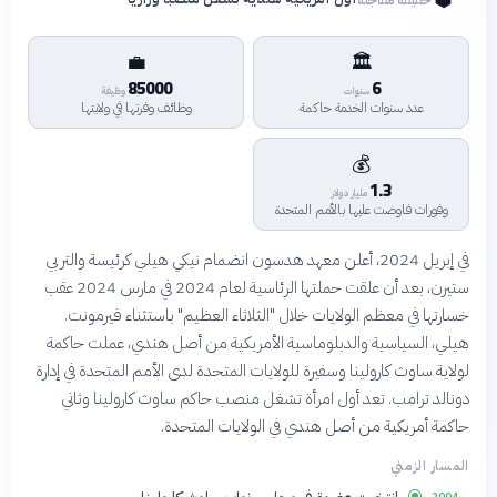
💼
🏛️
85000
6
سنوات
وظيفة
عدد سنوات الخدمة حاكمة
وظائف وفرتها في ولايتها
💰
1.3
مليار دولار
وفورات فاوضت عليها بالأمم المتحدة
في إبريل 2024، أعلن معهد هدسون انضمام نيكي هيلي كرئيسة والتر بي
ستيرن، بعد أن علقت حملتها الرئاسية لعام 2024 في مارس 2024 عقب
خسارتها في معظم الولايات خلال "الثلاثاء العظيم" باستثناء فيرمونت.
هيلي، السياسية والدبلوماسية الأمريكية من أصل هندي، عملت حاكمة
لولاية ساوث كارولينا وسفيرة للولايات المتحدة لدى الأمم المتحدة في إدارة
دونالد ترامب. تعد أول امرأة تشغل منصب حاكم ساوث كارولينا وثاني
حاكمة أمريكية من أصل هندي في الولايات المتحدة.
المسار الزمني