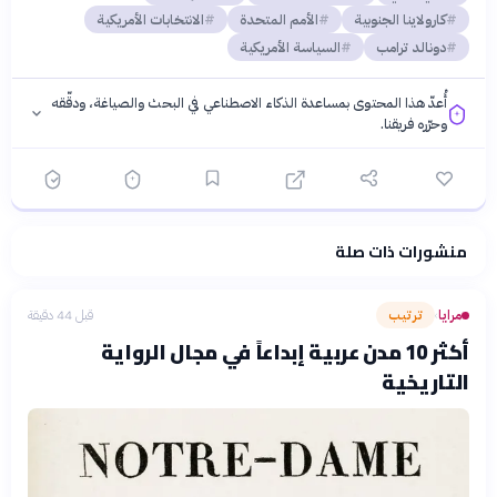
كارولاينا الجنوبية
الأمم المتحدة
الانتخابات الأمريكية
دونالد ترامب
السياسة الأمريكية
أُعدّ هذا المحتوى بمساعدة الذكاء الاصطناعي في البحث والصياغة، ودقّقه
وحرّره فريقنا.
منشورات ذات صلة
فلسفتنا المعرفية
·
سياسة الذكاء الاصطناعي
مرايا
ترتيب
قبل 44 دقيقة
›
أكثر 10 مدن عربية إبداعاً في مجال الرواية
التاريخية