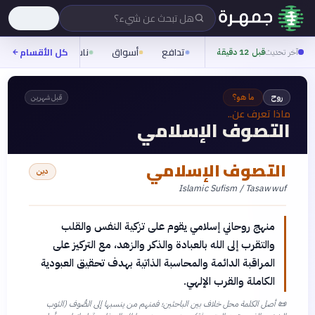
هل تبحث عن شيء؟
تدافع
أسواق
ناس
روح
كل الأقسام
شيف
آخر تحديث
قبل 12 دقيقة
روح
ما هو؟
قبل شهرين
ماذا تعرف عن..
التصوف الإسلامي
التصوف الإسلامي
دين
Islamic Sufism / Tasawwuf
منهج روحاني إسلامي يقوم على تزكية النفس والقلب
والتقرب إلى الله بالعبادة والذكر والزهد، مع التركيز على
المراقبة الدائمة والمحاسبة الذاتية بهدف تحقيق العبودية
الكاملة والقرب الإلهي.
📜
أصل الكلمة محل خلاف بين الباحثين؛ فمنهم من ينسبها إلى الصُّوف (الثوب