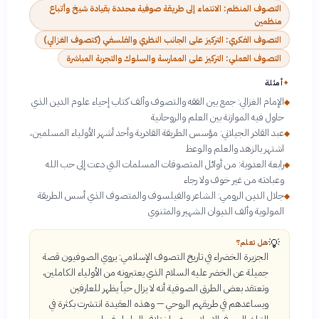
التصوف المنظم: الانتماء إلى طريقة صوفية محددة بقيادة شيخ وأتباع
منظمين
التصوف الفكري: التركيز على الجانب النظري والفلسفي (كتصوف الغزالي)
التصوف العملي: التركيز على الممارسة والسلوك والتجربة المباشرة
✦
أمثلة
الإمام الغزالي: جمع بين الفقه والتصوف وألف كتاب إحياء علوم الدين الذي
◆
حاول فيه الموازنة بين العلم والروحانية
عبد القادر الجيلاني: مؤسس الطريقة القادرية وأحد أشهر الأولياء المسلمين،
◆
اشتهر بالزهد والعلم والوعظ
رابعة العدوية: من أوائل المتصوفات المسلمات التي دعت إلى حب الله
◆
وعبادته من غير خوف ولا رجاء
جلال الدين الرومي: الشاعر والفيلسوف والمتصوف الذي أسس الطريقة
◆
المولوية وألف الديوان الشهير والمثنوي
💡
هل تعلم؟
الجزيرة الخضراء في تاريخ التصوف الإسلامي: يروي الصوفيون قصة
جميلة عن الخضر عليه السلام الذي يعتبرونه من الأولياء الكاملين،
وتعتقد بعض الطرق الصوفية أنه لا يزال حياً يظهر للعارفين
ويساعدهم في طريقهم الروحي — وهذه العقيدة انتشرت بكثرة في