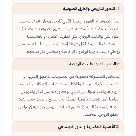
🌙
التطور التاريخي والطرق الصوفية
نشأ التصوف في القرون الهجرية الأولى كاتجاه روحاني فردي، ثم تطور
تدريجياً ليتخذ أشكالاً منظمة. ظهرت الطرق الصوفية المنظمة في
القرن الثاني والثالث الهجري، مثل الطريقة القادرية والنقشبندية
والشاذلية والمولوية. لكل طريقة إمام مؤسس وسلسلة تسلسل
روحاني (إسناد)، ولها أوراد وأذكار خاصة ومجالس ذكر منتظمة.
✨
الممارسات والتقنيات الروحية
يستخدم المتصوفة مجموعة من الممارسات لتحقيق التقرب إلى
الله، منها: الأوراد اليومية والأذكار المخصصة، والاعتكاف والخلوة
الروحية، والصيام والسهر الليلي، وحضور مجالس الذكر والدروس
العلمية. كما يؤمنون بأهمية العلاقة بين الشيخ والمريد، حيث يقود
الشيخ (المرشد) المريد في طريق السلوك الروحي ويوجهه في مراحل
التطور الروحي المختلفة.
🤝
الأهمية الحضارية والدور الاجتماعي