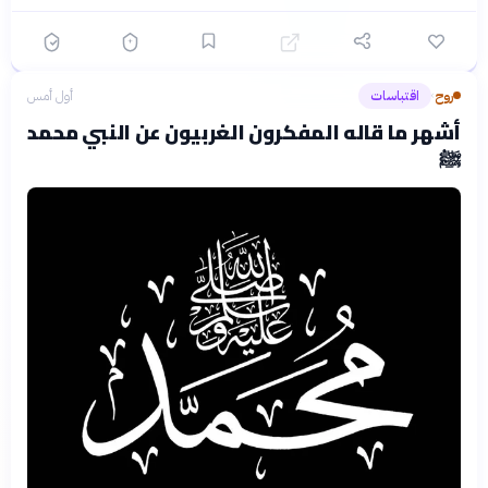
روح
اقتباسات
أول أمس
›
أشهر ما قاله المفكرون الغربيون عن النبي محمد
ﷺ