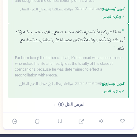
and sought out the companionship of his wives.
كارين آرمسترونغ
·
مؤلفة بريطانية في مجال الدين المقارن
(
Karen Armstrong
)
↗
ويكي‑اقتباس
"
بعيدًا عن كونه أبا الجهاد، كان محمد صانع سلام، خاطر بحياته وكاد
أن يفقد ولاء أقرب رفاقه لأنه كان مصممًا على تحقيق مصالحة مع
"
مكة.
Far from being the father of jihad, Mohammad was a peacemaker,
who risked his life and nearly lost the loyalty of his closest
companions because he was determined to effect a
reconciliation with Mecca.
كارين آرمسترونغ
·
مؤلفة بريطانية في مجال الدين المقارن
(
Karen Armstrong
)
↗
ويكي‑اقتباس
اعرض الكل (8) ←