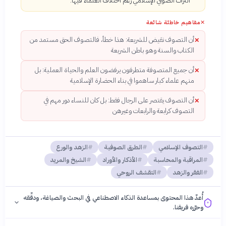
التراث الصوفي الإسلامي رغم اختلاف العلماء فيها.
✕
مفاهيم خاطئة شائعة
أن التصوف نقيض للشريعة: هذا خطأ، فالتصوف الحق مستمد من
✕
الكتاب والسنة وهو باطن الشريعة
أن جميع المتصوفة متطرفون يرفضون العلم والحياة العملية: بل
✕
منهم علماء كبار ساهموا في بناء الحضارة الإسلامية
أن التصوف يقتصر على الرجال فقط: بل كان للنساء دور مهم في
✕
التصوف كرابعة والرابعات وغيرهن
التصوف الإسلامي
الطرق الصوفية
الزهد والورع
المراقبة والمحاسبة
الأذكار والأوراد
الشيخ والمريد
الفقر والزهد
التقشف الروحي
أُعدّ هذا المحتوى بمساعدة الذكاء الاصطناعي في البحث والصياغة، ودقّقه
وحرّره فريقنا.