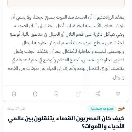
يعتقد الزرادشتيون أن الجسد بعد الموت يصبح نجسًا، ولا ينبغي أن
يلوث العناصر الأساسية للحياة. لذا، تُنقل الجثث إلى أبراج الصمت،
وهي هياكل دائرية على قمم التلال أو الجبال في مناطق نائية. تُوضع
الجثث على سطح البرج، حيث تُقسم الدوائر الخارجية للرجال
والوسطى للنساء والداخلية للأطفال. بعد أن تتفكك الجثث بفعل
الطيور الجارحة والشمس، تُجمع العظام وتُوضع في حفرة عميقة في
منتصف البرج، لتتحلل ببطء وتُصرف إلى المياه عبر طبقات من الفحم
والرمل.
روح
معلومة مدهشة
قبل 17 ساعة
›
كيف كان المصريون القدماء يتنقلون بين عالمي
الأحياء والأموات؟