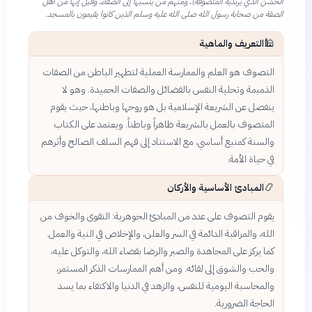
الخشن الذي يرتديه المتصوفة)، ومنهم من ينسبها إلى الصفاء، وقيل إنها من أهل
الصفة من صحابة رسول الله صلى الله عليه وسلم الذين كانوا يقيمون بالمسجد.
🕌
التعريف والماهية
التصوف هو العلم والممارسة العملية لتطهير الباطن من الصفات
الذميمة وتحلية النفس بالفضائل والصفات الحميدة. وهو لا
ينفصل عن الشريعة الإسلامية بل هو روحها وباطنها، حيث يقوم
المتصوف بالعمل بالشريعة ظاهراً وباطناً. ويعتمد على الكتاب
والسنة كمنبع أساسي، مع الاستناد إلى فهم السلف الصالح وأثرهم
في حياة الأمة.
📿
المبادئ الأساسية والأركان
يقوم التصوف على عدد من المبادئ الجوهرية: التقوى والخوف من
الله، والمراقبة الدائمة في السر والعلن، والإخلاص في النية والعمل.
كما يركز على المجاهدة والصبر والرضا بقضاء الله، والتوكل عليه،
والحب والشوق إلى لقائه. ومن أهم الممارسات الذكر المستمر،
والمحاسبة اليومية للنفس، والزهد في الدنيا والاكتفاء بما يسد
الحاجة الضرورية.