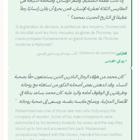
إذا كانت عظمة التصميم، وصغر الوسائل، وضخامة النتيجة هي
المقاييس الثلاثة لعبقرية الإنسان، فمن يجرؤ أن يقارن إنسانيًا رجلاً
"
عظيمًا في التاريخ الحديث بمحمد؟
Si la grandeur du dessein, la petitesse des moyens, l'immensité
du résultat sont les trois mesures du génie de l'homme, qui
osera comparer humainement un grand homme de l'histoire
moderne à Mahomet?
لامارتين
·
كاتب وشاعر وسياسي فرنسي
(
Alphonse de Lamartine
)
↗
ويكي‑اقتباس
"
كان محمد من هؤلاء الرجال النادرين الذين يستمتعون حقًا بصحبة
النساء. وقد اندهش بعض أصحابه الذكور من تساهله مع زوجاته
وطريقتهن في الوقوف أمامه والرد عليه. كان محمد يساعد بدقة في
"
الأعمال المنزلية، ويصلح ملابسه بنفسه، ويسعى إلى صحبة زوجاته.
Muhammad was one of those rare men who truly enjoy the
company of women. Some of his male companions were
astonished by his leniency towards his wives and the way they
stood up to him and answered him back. Muhammad
scrupulously helped with the chores, mended his own clothes