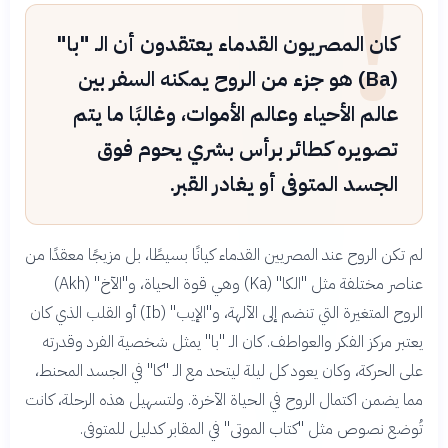
!
كان المصريون القدماء يعتقدون أن الـ "با"
(Ba) هو جزء من الروح يمكنه السفر بين
عالم الأحياء وعالم الأموات، وغالبًا ما يتم
تصويره كطائر برأس بشري يحوم فوق
الجسد المتوفى أو يغادر القبر.
لم تكن الروح عند المصريين القدماء كيانًا بسيطًا، بل مزيجًا معقدًا من
عناصر مختلفة مثل "الكا" (Ka) وهي قوة الحياة، و"الآخ" (Akh)
الروح المتغيرة التي تنضم إلى الآلهة، و"الإيب" (Ib) أو القلب الذي كان
يعتبر مركز الفكر والعواطف. كان الـ "با" يمثل شخصية الفرد وقدرته
على الحركة، وكان يعود كل ليلة ليتحد مع الـ "كا" في الجسد المحنط،
مما يضمن اكتمال الروح في الحياة الآخرة. ولتسهيل هذه الرحلة، كانت
تُوضع نصوص مثل "كتاب الموتى" في المقابر كدليل للمتوفى.