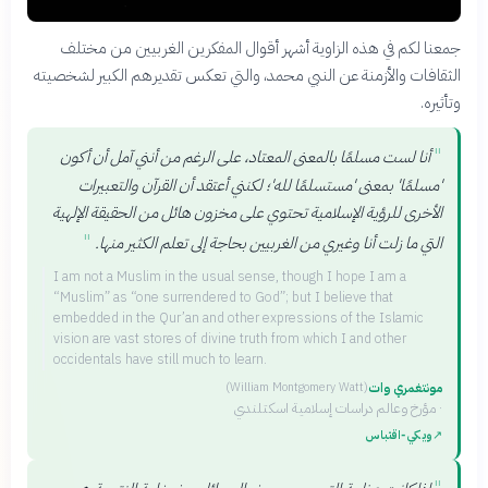
جمعنا لكم في هذه الزاوية أشهر أقوال المفكرين الغربيين من مختلف
الثقافات والأزمنة عن النبي محمد، والتي تعكس تقديرهم الكبير لشخصيته
وتأثيره.
"
أنا لست مسلمًا بالمعنى المعتاد، على الرغم من أنني آمل أن أكون
'مسلمًا' بمعنى 'مستسلمًا لله'؛ لكنني أعتقد أن القرآن والتعبيرات
الأخرى للرؤية الإسلامية تحتوي على مخزون هائل من الحقيقة الإلهية
"
التي ما زلت أنا وغيري من الغربيين بحاجة إلى تعلم الكثير منها.
I am not a Muslim in the usual sense, though I hope I am a
“Muslim” as “one surrendered to God”; but I believe that
embedded in the Qur’an and other expressions of the Islamic
vision are vast stores of divine truth from which I and other
occidentals have still much to learn.
مونتغمري وات
(
William Montgomery Watt
)
·
مؤرخ وعالم دراسات إسلامية اسكتلندي
↗
ويكي‑اقتباس
"