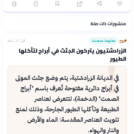
منشورات ذات صلة
فلسفتنا المعرفية
·
سياسة الذكاء الاصطناعي
روح
معلومة مدهشة
قبل 17 ساعة
›
!
الزرادشتيون يتركون الجثث في أبراج لتأكلها
الطيور
في الديانة الزرادشتية، يتم وضع جثث الموتى
في أبراج دائرية مفتوحة تُعرف باسم 'أبراج
الصمت' (الدخمة)، لتتعرض لعناصر
الطبيعة وتأكلها الطيور الجارحة، وذلك لمنع
تلويث العناصر المقدسة: الماء والأرض
والنار والهواء.