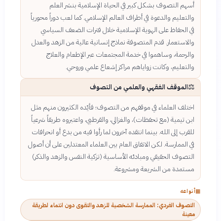
أسهم التصوف بشكل كبير في الحياة الإسلامية بنشر العلم
والتعليم والدعوة في أطراف العالم الإسلامي. كما لعب دوراً محورياً
في الحفاظ على الهوية الإسلامية خلال فترات الضعف السياسي
والاستعمار. قدم المتصوفة نماذج إنسانية عالية من الزهد والعدل
والرحمة، وساهموا في خدمة المجتمعات عبر الإطعام والعلاج
والتعليم، وكانت زواياهم مراكز إشعاع علمي وروحي.
⚖️
الموقف الفقهي والعلمي من التصوف
اختلف العلماء في موقفهم من التصوف؛ فأيّده الكثيرون منهم مثل
ابن تيمية (مع تحفظات)، والغزالي، والقرطبي، واعتبروه طريقاً شرعياً
للقرب إلى الله. بينما انتقده آخرون لما رأوا فيه من بدع أو انحرافات
في الممارسة. لكن الاتفاق العام بين العلماء المعتدلين على أن أصول
التصوف الحقيقي ومبادئه الأساسية (تزكية النفس والزهد والذكر)
مستمدة من الشريعة ومشروعة.
▦
أنواعه
التصوف الفردي: الممارسة الشخصية للزهد والتقوى دون انتماء لطريقة
معينة