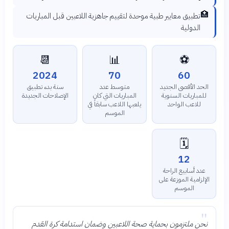
🏥
تطبيق معايير طبية موحدة لتقييم جاهزية اللاعبين قبل المباريات
الدولية
📆
📊
⚽
2024
70
60
الحد الأقصى الجديد
متوسط عدد
سنة بدء تطبيق
للمباريات السنوية
المباريات التي كان
الإصلاحات الجديدة
للاعب الواحد
يلعبها اللاعب سابقاً في
الموسم
🗓️
12
عدد أسابيع الراحة
الإلزامية الموزعة على
الموسم
"
نحن ملتزمون بحماية صحة اللاعبين وضمان استدامة كرة القدم