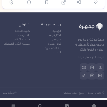
روابط سريعة
قانوني
الرئيسية
شروط الخدمة
الأكثر قراءة
الخصوصية
من نحن
سياسة الكوكيز
منصة معرفية عربية توفر
فريق جمهرة
سياسة الذكاء الاصطناعي
محتوى موثوقاً ومنظماً في
مكافآت جمهرة
العلوم والثقافة والفكر
اتصل بنا
قيمة المرء ما يعرفه
©
2026
جمهرة — جميع الحقوق محفوظة
مُحدَّث يوميًا