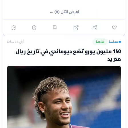
اعرض الكل (8) ←
حماسة
خلاصة
قبل 11 ساعة
›
140 مليون يورو تضع ديوماندي في تاريخ ريال
مدريد