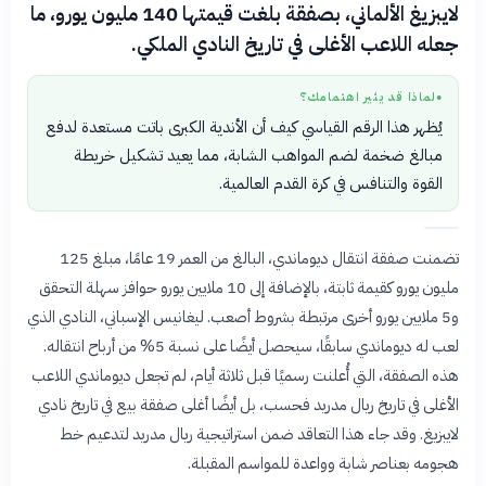
لايبزيغ الألماني، بصفقة بلغت قيمتها 140 مليون يورو، ما
جعله اللاعب الأغلى في تاريخ النادي الملكي.
لماذا قد يثير اهتمامك؟
●
يُظهر هذا الرقم القياسي كيف أن الأندية الكبرى باتت مستعدة لدفع
مبالغ ضخمة لضم المواهب الشابة، مما يعيد تشكيل خريطة
القوة والتنافس في كرة القدم العالمية.
تضمنت صفقة انتقال ديوماندي، البالغ من العمر 19 عامًا، مبلغ 125
مليون يورو كقيمة ثابتة، بالإضافة إلى 10 ملايين يورو حوافز سهلة التحقق
و5 ملايين يورو أخرى مرتبطة بشروط أصعب. ليغانيس الإسباني، النادي الذي
لعب له ديوماندي سابقًا، سيحصل أيضًا على نسبة 5% من أرباح انتقاله.
هذه الصفقة، التي أُعلنت رسميًا قبل ثلاثة أيام، لم تجعل ديوماندي اللاعب
الأغلى في تاريخ ريال مدريد فحسب، بل أيضًا أغلى صفقة بيع في تاريخ نادي
لايبزيغ. وقد جاء هذا التعاقد ضمن استراتيجية ريال مدريد لتدعيم خط
هجومه بعناصر شابة وواعدة للمواسم المقبلة.