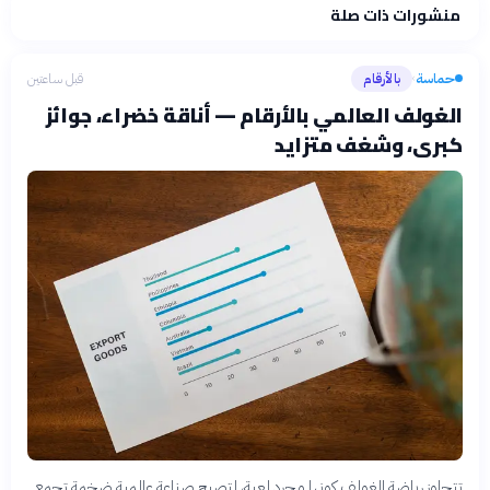
منشورات ذات صلة
فلسفتنا المعرفية
·
سياسة الذكاء الاصطناعي
حماسة
بالأرقام
قبل ساعتين
›
الغولف العالمي بالأرقام — أناقة خضراء، جوائز
كبرى، وشغف متزايد
تتجاوز رياضة الغولف كونها مجرد لعبة، لتصبح صناعة عالمية ضخمة تجمع