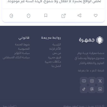
لخص الواقع بحسرة: لا أطفال ولا شموع، فهذه السنة غير موجودة.
روابط سريعة
قانوني
الرئيسية
شروط الخدمة
الأكثر قراءة
الخصوصية
من نحن
سياسة الكوكيز
منصة معرفية عربية توفر
فريق جمهرة
سياسة الذكاء الاصطناعي
محتوى موثوقاً ومنظماً في
مكافآت جمهرة
العلوم والثقافة والفكر
اتصل بنا
قيمة المرء ما يعرفه
©
2026
جمهرة — جميع الحقوق محفوظة
مُحدَّث يوميًا