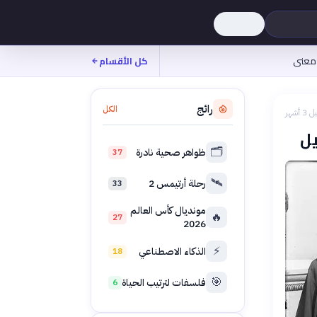
معنى
كل الأقسام
رائج
الكل
 3 أشهر
🗂️
ظواهر صحية نادرة
37
🛰️
رحلة أرتيمس 2
33
مونديال كأس العالم
🔥
27
2026
⚡
الذكاء الاصطناعي
18
🎯
فلسفات لترتيب الحياة
6