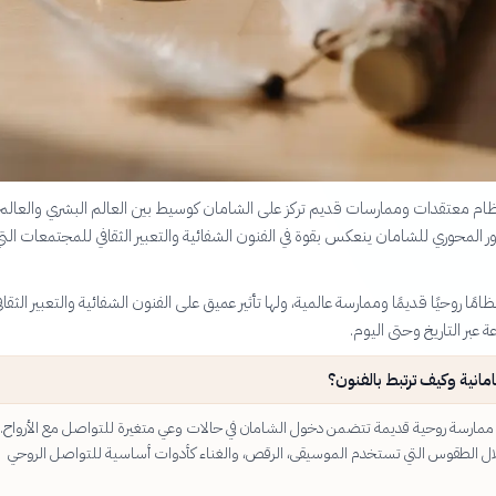
ظام معتقدات وممارسات قديم تركز على الشامان كوسيط بين العالم البشري والعالم
ور المحوري للشامان ينعكس بقوة في الفنون الشفائية والتعبير الثقافي للمجتمعات الت
ظامًا روحيًا قديمًا وممارسة عالمية، ولها تأثير عميق على الفنون الشفائية والتعبير الثقاف
عبر التاريخ وحتى اليوم.
مانية وكيف ترتبط بالفنون؟
ممارسة روحية قديمة تتضمن دخول الشامان في حالات وعي متغيرة للتواصل مع الأرواح. 
ال الطقوس التي تستخدم الموسيقى، الرقص، والغناء كأدوات أساسية للتواصل الروحي