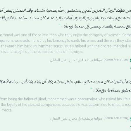
ن هؤلاء الرجال النادرين الذين يستمتعون حقًا بصحبة النساء. وقد اندهش بعض أ
اهله مع زوجاته وطريقتهن في الوقوف أمامه والرد عليه. كان محمد يساعد بدقة في الأ
"
صلح ملابسه بنفسه، ويسعى إلى صحبة زوجاته.
ammad was one of those rare men who truly enjoy the company of women. Some
panions were astonished by his leniency towards his wives and the way they sto
 answered him back. Muhammad scrupulously helped with the chores, mended h
thes and sought out the companionship of his wives.
غ
·
مؤلفة بريطانية في مجال الدين المقارن
(
Karen Armstrong
)
ونه أبا الجهاد، كان محمد صانع سلام، خاطر بحياته وكاد أن يفقد ولاء أقرب رفاقه لأنه ك
"
تحقيق مصالحة مع مكة.
 from being the father of jihad, Mohammad was a peacemaker, who risked his life a
t the loyalty of his closest companions because he was determined to effect a reco
h Mecca.
غ
·
مؤلفة بريطانية في مجال الدين المقارن
(
Karen Armstrong
)