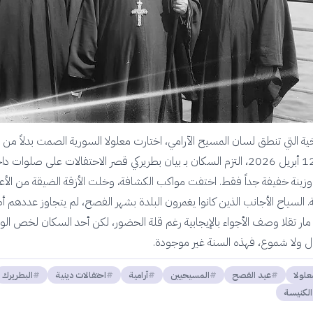
ريخية التي تنطق لسان المسيح الآرامي، اختارت معلولا السورية الصمت بدلاً من
الاحتفال. يوم 12 أبريل 2026، التزم السكان بـ بيان بطريركي قصر الاحتفالات على صلوات 
وزينة خفيفة جداً فقط. اختفت مواكب الكشافة، وخلت الأزقة الضيقة من الأعل
ية. السياح الأجانب الذين كانوا يغمرون البلدة بشهر الفصح، لم يتجاوز عددهم أ
ة مار تقلا وصف الأجواء بالإيجابية رغم قلة الحضور، لكن أحد السكان لخص الو
ال ولا شموع، فهذه السنة غير موجودة.
علولا
عيد الفصح
المسيحيين
آرامية
احتفالات دينية
البطريرك
الكنيسة