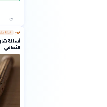
روح
أسئلة شار
›
أسئلة شارح
الثقافي