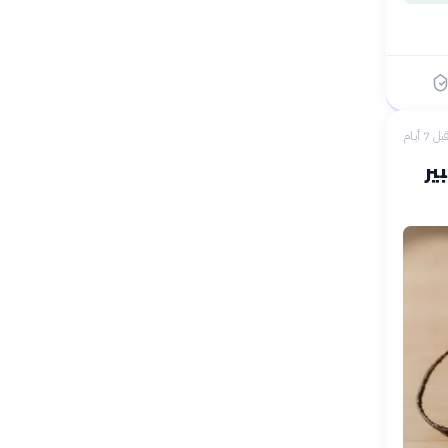
بل 7 أيام
ير