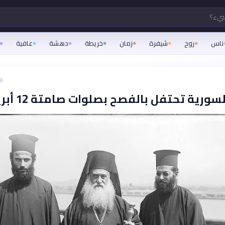
شيء؟
ناس
روح
شيفرة
زمان
خريطة
دهشة
عافية
قبل
سورية تحتفل بالفصح بصلوات صامتة 12 أبريل