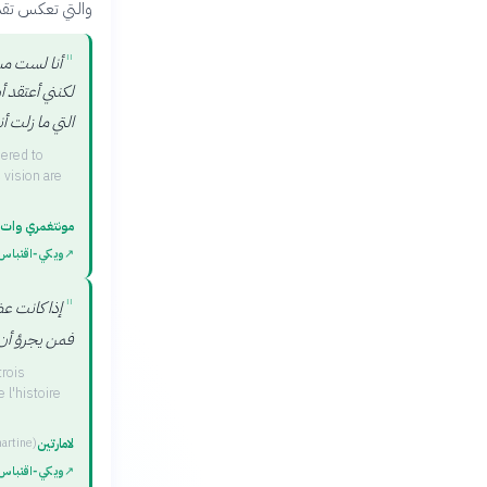
والتي تعكس تقدي
"
أنا لست مسل
لكنني أعتقد أ
التي ما زلت أن
dered to
 vision are
مونتغمري وات
↗
ويكي‑اقتباس
"
إذا كانت ع
فمن يجرؤ أن ي
trois
l'histoire
لامارتين
artine
)
↗
ويكي‑اقتباس