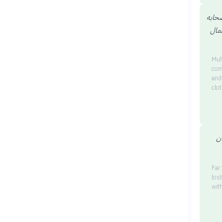
صحابه
عمال
Muh
com
and
clo
ان
Far
los
wit