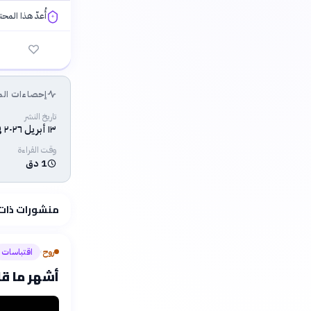
أُعدّ هذا المح
فلسفتنا المعرفية
إحصاءات الم
تاريخ النشر
١٣ أبريل ٢٠٢٦ في ١٠:١٠ م
وقت القراءة
1 دق
منشورات ذات
روح
اقتباسات
›
أشهر ما قا