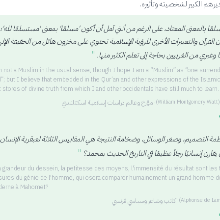
رهم الكبير لشخصيته وتأثيره.
مًا بالمعنى المعتاد، على الرغم من أنني آمل أن أكون 'مسلمًا' بمعنى 'مستسلمًا لله'؛
ن القرآن والتعبيرات الأخرى للرؤية الإسلامية تحتوي على مخزون هائل من الحقيقة الإله
"
ا وغيري من الغربيين بحاجة إلى تعلم الكثير منها.
m not a Muslim in the usual sense, though I hope I am a “Muslim” as “one surren
”; but I believe that embedded in the Qur’an and other expressions of the Islamic
t stores of divine truth from which I and other occidentals have still much to learn.
·
مؤرخ وعالم دراسات إسلامية اسكتلندي
(
William Montgomery Watt
)
ظمة التصميم، وصغر الوسائل، وضخامة النتيجة هي المقاييس الثلاثة لعبقرية الإنسان،
"
قارن إنسانيًا رجلاً عظيمًا في التاريخ الحديث بمحمد؟
la grandeur du dessein, la petitesse des moyens, l'immensité du résultat sont les 
ures du génie de l'homme, qui osera comparer humainement un grand homme de 
erne à Mahomet?
·
كاتب وشاعر وسياسي فرنسي
(
Alphonse de Lam