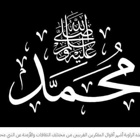
ه الزاوية أشهر أقوال المفكرين الغربيين من مختلف الثقافات والأزمنة عن النبي مح