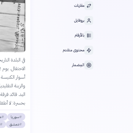
مقارنات
بروفايل
بالأرقام
محتوى متقدم
في البلدة التا
المِضمار
أسوار الكنيسة 
والزينة التقليد
اليد. قائد فرق
بحسرة: لا أطف
سوريا
م
دمشق