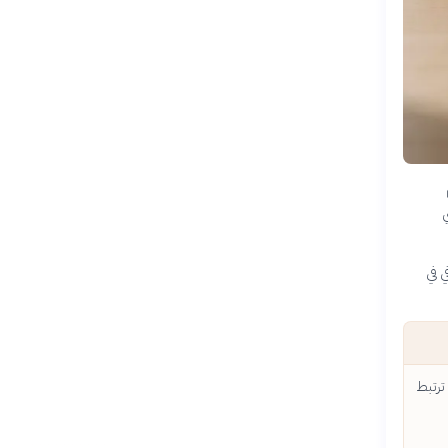
ي
ي في
ترتبط