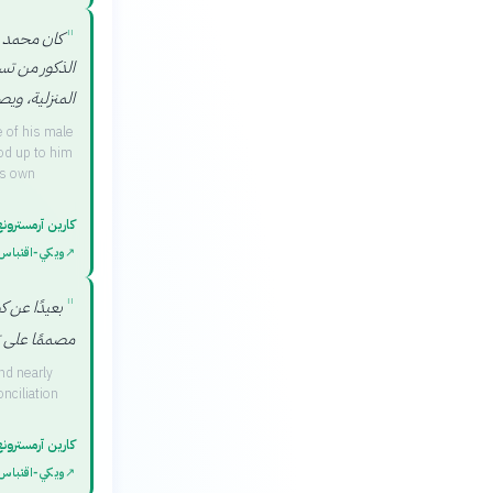
"
كان محمد م
الذكور من تس
المنزلية، وي
 of his male
od up to him
is own
كارين آرمسترون
↗
ويكي‑اقتباس
"
بعيدًا عن ك
مصممًا على 
nd nearly
nciliation
كارين آرمسترون
↗
ويكي‑اقتباس