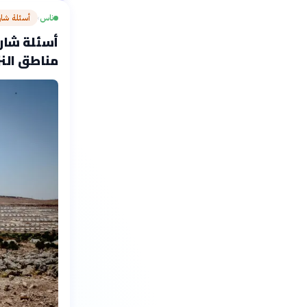
ناس
أسئلة شا
›
أسئلة شارح
مناطق النز