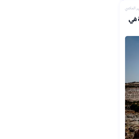
ر الماضي
 في