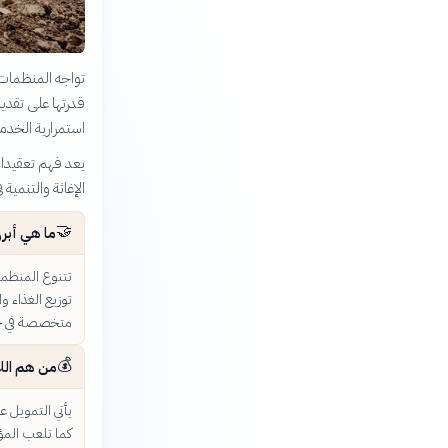
تواجه المنظمات غ
قدرتها على تقدي
استمرارية الخدم
يعد فهم تعقيدات
الإغاثة والتنمية 
🤝
ما هي أبرز
تتنوع المنظمات
توزيع الغذاء و
متخصصة في حما
💰
من هم اللا
يأتي التمويل ع
كما تلعب المؤس