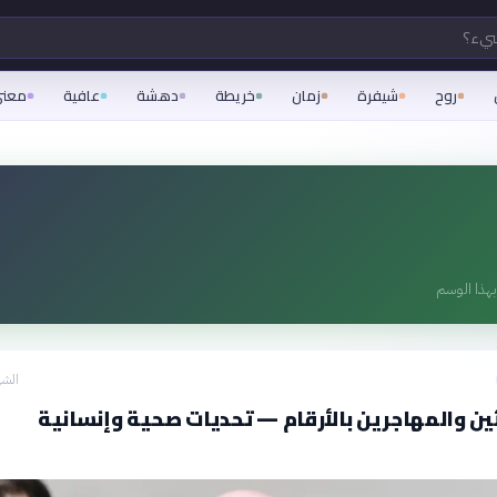
شيء؟
روح
شيفرة
زمان
خريطة
دهشة
عافية
معن
هذا الوسم
الشه
ين والمهاجرين بالأرقام — تحديات صحية وإنسانية