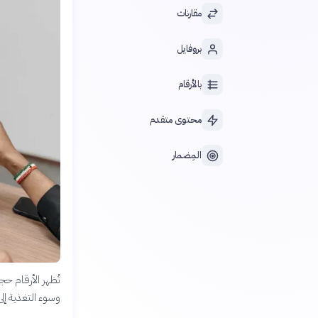
مقارنات
بروفايل
بالأرقام
محتوى متقدم
المِضمار
تُظهر الأرقام ح
وسوء التغذية إلى