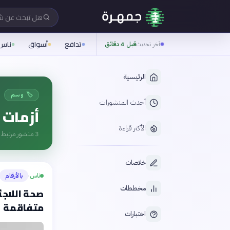
هل تبحث عن 
تدافع
أسواق
ناس
آخر تحديث
قبل 4 دقائق
الرئيسية
🏷️ وسم
أحدث المنشورات
أزمات
الأكثر قراءة
3
منشور مرتبط ب
خلاصات
ناس
بالأرقام
›
مخططات
صحة اللاجئ
متفاقمة
اختبارات