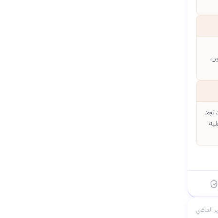
ن،
 تجد
ليه
ر الماضي