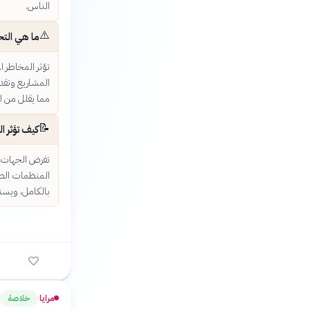
الناس.
⚠️
ما هي التح
تؤثر المخاطر 
المشاريع وتقدي
مما يقلل من ال
📝
كيف تؤثر ا
تفرض الجهات ا
المنظمات الصغ
بالكامل، ويستن
مرايا
خلاصة
›