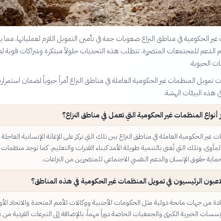
ير الحكومية في مناطق النزاع صعوبات جمة في تأمين التمويل اللازم لعملياتها، مما ي
م الدعم للمجتمعات المتضررة. تتطلب هذه التحديات حلولاً مبتكرة وشراكات قوية 
ات الحيوية.
 تمويل المنظمات غير الحكومية العاملة في مناطق النزاع أمراً حيوياً لضمان استمرار
في هذه البيئات الهشة.
 أنواع المنظمات غير الحكومية التي تعمل في مناطق النزاع؟
 غير الحكومية العاملة في مناطق النزاع بين تلك التي تركز على الإغاثة الإنسانية العاجلة 
المأوى، وتلك التي تُعنى بالتنمية طويلة الأمد كبناء القدرات والتعليم. كما توجد منظمات
ية حقوق الإنسان والدعم النفسي الاجتماعي للمتضررين من النزاعات.
عبون الرئيسيون في تمويل المنظمات غير الحكومية في هذه المناطق؟
ادة من جهات مانحة دولية مثل الحكومات الأجنبية ووكالات الأمم المتحدة والاتحاد الأور
سات الخيرية الكبرى والجمعيات الخاصة دوراً مهماً، بالإضافة إلى التبرعات الفردية من ع