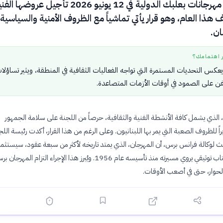
أعلنت لجنة مهرجانات بعلبك الدولية في 12 يونيو 2026 تأجيل عروضها ا
 هذا العام، وهو قرار يأتي تماشياً مع الظروف الأمنية والسياسية
ان.
ر اهتمامك؟
يعكس التحديات المستمرة التي تواجه الفعاليات الثقافية في المنطقة، ويثير تساؤلا
ن على الصمود في أوقات الأزمات المتصاعدة.
ل، الذي يشمل كافة الأنشطة الفنية والثقافية، حرصاً من اللجنة على سلامة الجمهور
راً للظروف الصعبة التي يمر بها اللبنانيون. وعلى الرغم من هذا القرار، أكدت رئيسة اللج
ث لوكالة فرانس برس، أن المهرجان، الذي يمتد تاريخه لأكثر من سبعة عقود، سيستثم
الفترة في إعداد كتاب توثيقي يروي مسيرته منذ تأسيسه عام 1956. ويُبرز هذا الإجراء التزام المهرج
الحوار، حتى في أصعب الأوقات.