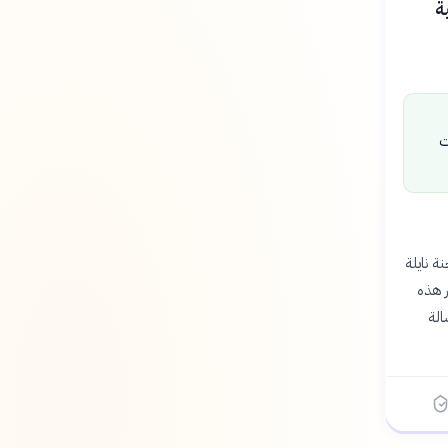
لفنية
ت
نة نايلة
ر هذه
ان برسالة