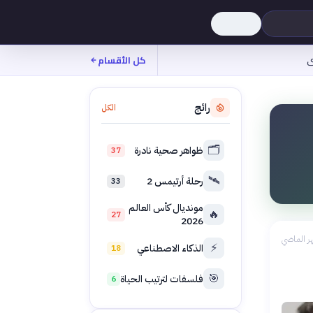
ى
كل الأقسام
رائج
الكل
🗂️
ظواهر صحية نادرة
37
🛰️
رحلة أرتيمس 2
33
مونديال كأس العالم
🔥
27
2026
ر الماضي
⚡
الذكاء الاصطناعي
18
🎯
فلسفات لترتيب الحياة
6