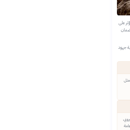
ؤثر على
لضمان
ية جهود
مثل
وبي.
امة