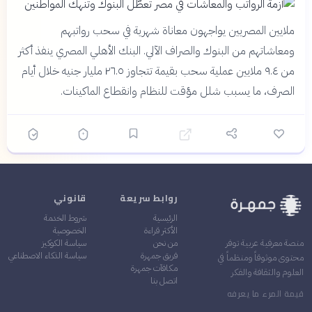
ملايين المصريين يواجهون معاناة شهرية في سحب رواتبهم
ومعاشاتهم من البنوك والصراف الآلي. البنك الأهلي المصري ينفذ أكثر
من ٩.٤ ملايين عملية سحب بقيمة تتجاوز ٢٦.٥ مليار جنيه خلال أيام
الصرف، ما يسبب شلل مؤقت للنظام وانقطاع الماكينات.
روابط سريعة
قانوني
الرئيسية
شروط الخدمة
الأكثر قراءة
الخصوصية
من نحن
سياسة الكوكيز
منصة معرفية عربية توفر
فريق جمهرة
سياسة الذكاء الاصطناعي
محتوى موثوقاً ومنظماً في
مكافآت جمهرة
العلوم والثقافة والفكر
اتصل بنا
قيمة المرء ما يعرفه