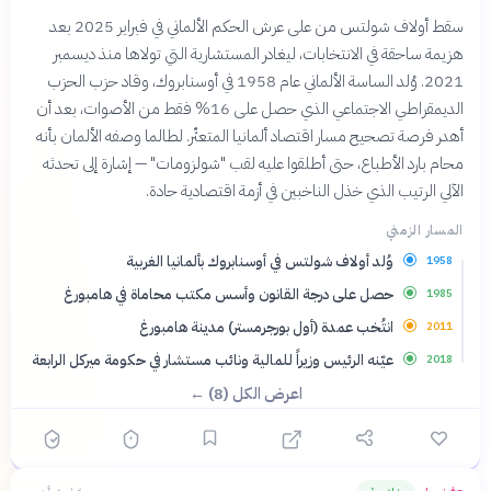
سقط أولاف شولتس من على عرش الحكم الألماني في فبراير 2025 بعد
هزيمة ساحقة في الانتخابات، ليغادر المستشارية التي تولاها منذ ديسمبر
2021. وُلد الساسة الألماني عام 1958 في أوسنابروك، وقاد حزب الحزب
الديمقراطي الاجتماعي الذي حصل على 16% فقط من الأصوات، بعد أن
أهدر فرصة تصحيح مسار اقتصاد ألمانيا المتعثّر. لطالما وصفه الألمان بأنه
محام بارد الأطباع، حتى أطلقوا عليه لقب "شولزومات" — إشارة إلى تحدثه
الآلي الرتيب الذي خذل الناخبين في أزمة اقتصادية حادة.
المسار الزمني
وُلد أولاف شولتس في أوسنابروك بألمانيا الغربية
1958
حصل على درجة القانون وأسس مكتب محاماة في هامبورغ
1985
انتُخب عمدة (أول بورجرمستر) مدينة هامبورغ
2011
عيّنه الرئيس وزيراً للمالية ونائب مستشار في حكومة ميركل الرابعة
2018
اعرض الكل (8) ←