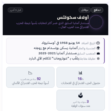
بروفايل
تدافع
قبل 3 أشهر
أولاف سكولتس
🇩🇪
مستشار ألمانيا السابق الذي خسر أكثر انتخابات بأسوأ نتيجة للحزب
الاشتراكي منذ الحرب العال…
🎂
14 يونيو 1958 في أوسنابروك
تاريخ الميلاد
🌍
ألمانيا، يسكن بوتسدام مع زوجته
الجنسية والمقر
💼
مستشار ألمانيا 2021-2025
المنصب السابق
❄️
يلقّب بـ "شولزومات" للكلام الآلي البارد
حقيقة مفاجئة
📉
📊
92
16
%
سنة من بعد الحرب
حصول الحزب الاشتراكي في الانتخابات
أسوأ نتيجة للحزب الاشتراكي الألماني
🗳️
3
سنوات و5 أشهر
عدد سنوات الولاية