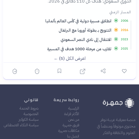
الدوري السعودي: هدف كل 110 دقائق في 2026.
المسار الزمني
انطلاق مسيرة دولية في كأس العالم بألمانيا
2006
التتويج بـ بطولة أوروبا مع البرتغال
2016
الانتقال إلى نادي النصر السعودي
2023
تقارب من مرحلة 1000 هدف في المسيرة
2025
اعرض الكل (5) ←
روابط سريعة
قانوني
الرئيسية
شروط الخدمة
الأكثر قراءة
الخصوصية
من نحن
سياسة الكوكيز
منصة معرفية عربية توفر
فريق جمهرة
سياسة الذكاء الاصطناعي
محتوى موثوقاً ومنظماً في
مكافآت جمهرة
العلوم والثقافة والفكر
اتصل بنا