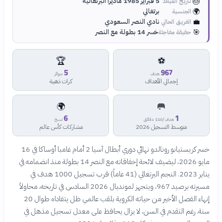
🎂
5 فبراير 1985 ماديرا البرتغالية
تاريخ الميلاد
🌍
برتغالي
الجنسية
💼
نادي النصر السعودي
الفريق الحالي
🎯
خسر 14 بطولة مع النصر
حقيقة مفاجئة
🏆
⚽
5
967
هدف
جوائز
إجمالي الأهداف
كرات ذهبية
🌍
🥅
6
1
هدف/110 دقائق
نسخ
متوسط التسجيل 2026
مشاركات كأس عالم
خسر كريستيانو رونالدو نهائي دوري أبطال آسيا 2 أمام غامبا أوساكا في 16
مايو 2026، ليضيف لائحة إخفاقاته مع النصر 14 بطولة منذ انضمامه في
يناير 2023. النجم البرتغالي (41 عاماً) قرب تسجيل 1000 هدف في
مسيرته برصيد 967، ويتجهز لمونديال 2026 السادس في تاريخه، محاولاً
إنهاء الفصل الأخير من حياته الكروية بلقب عالمي ظل يتفاداه طوال 20
سنة. رغم التقدم في السن، لا يزال يحافظ على معدل تسجيل مذهل في