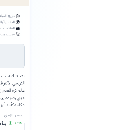
🎂
تاريخ الميل
🌍
الجنسية/ال
💼
المنصب الح
🚀
حقيقة مفاج
مكانته كأحد أبرز
المسار الزمني
بدأ 
2015