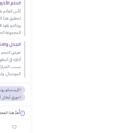
الحلم الأخير — موندي
المجموعة الحا
الجدل والا
أداؤه في البطو
بسبب الخيارات
المونديال، ول
كريستيانو رون
دوري أبطال آ
أُعدّ هذا المح