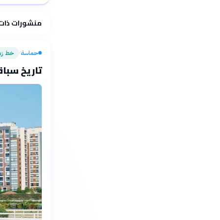
فلسفتنا المعرفية
منشورات ذات
حماسة
خط زم
›
تاريخ سباقا