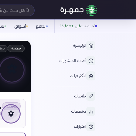
هل تبحث عن 
تدافع
أسواق
نا
آخر تحديث
قبل 51 دقيقة
الرئيسية
بروف
حماسة
أحدث المنشورات
⚽
الأكثر قراءة
خلاصات
ك
شخصية
⚽
مخططات
اله
اختبارات