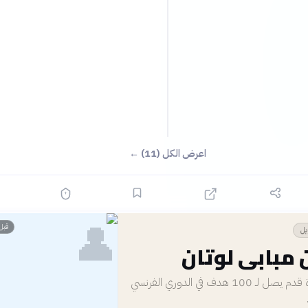
اعرض الكل (11) ←
👤
قبل 10 سا
يل
 مبابي لوتان
أسرع لاعب كرة قدم يصل لـ 100 هدف في الدوري الفرنسي