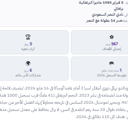
5 فبراير 1985 ماديرا البرتغالية
اد
برتغالي
نادي النصر السعودي
لي
خسر 14 بطولة مع النصر
جئة
🏆
⚽
5
967
هدف
جوائز
إجمالي الأهداف
كرات ذهبية
🌍
🥅
6
1
هدف/110 دقائق
نسخ
متوسط التسجيل 2026
مشاركات كأس عالم
خسر كريستيانو رونالدو نهائي دوري أبطال آسيا 2 أمام غامبا أوساكا في 16 
مع النصر 14 بطولة منذ انضمامه في يناير 2023. الن
مسيرته برصيد 967، ويتجهز لمونديال 2026 السادس في تاريخه، محاولاً إنهاء الفصل الأخير من ح
بلقب عالمي ظل يتفاداه طوال 20 سنة. رغم التقدم في السن، لا يزال يحافظ على معدل تسجيل م
11 دقائق في 2026.