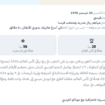
20 ديسمبر 1998
اد/التأسيس
فرنسي
مقر
مهاجم ريال مدريد ومنتخب فرنسا
الي
ثاني أسرع هاتريك بدوري الأبطال بـ 6 دقائق
ئة غير متوقعة — ليس من النوع أعلاه
⚽
🏆
56
20
هدفًا
هدفًا
هدفًا في كأس العالم
هدفًا مع ريال مدريد
بعد قيادته لمنتخب فرنسا للفوز بهدفين دون رد على المغرب في
الفرنسي الأكثر فوزاً في البطولة بـ 17 انتصارًا، يواصل النجم الفرنسي كيليان مبابي تحطيم الأرقام القي
مبابي رصيده إلى 20 هدفًا في كأس العالم، مقلصًا الفارق مع ليونيل ميسي إلى هدف واحد فقط، ومؤكد
 المواهب في جيله.
مسيرته الاحترافية مع موناكو الفرنسي