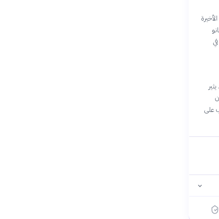
 ومونديال 2026 يمثل الفرصة الأخيرة
لة العالم 2026. كريستيانو
رك في
اة. يثير
ن
ب على