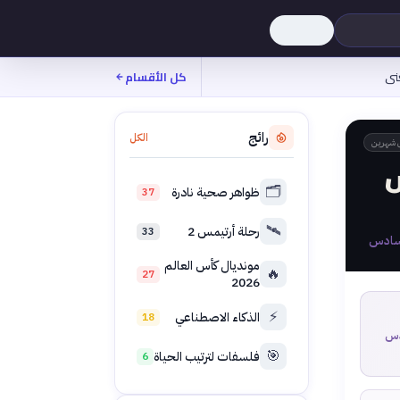
نى
كل الأقسام
رائج
الكل
 شهرين
س
🗂️
ظواهر صحية نادرة
37
🛰️
رحلة أرتيمس 2
33
مونديال كأس العالم
🔥
27
2026
⚡
الذكاء الاصطناعي
18
🎯
فلسفات لترتيب الحياة
6