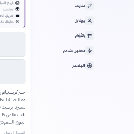
🎂
تاريخ الميل
مقارنات
🌍
الجنسية
💼
الفريق الحا
بروفايل
🎯
حقيقة مفا
بالأرقام
محتوى متقدم
المِضمار
الدوري السعودي: هدف كل 0
المسار الزمني