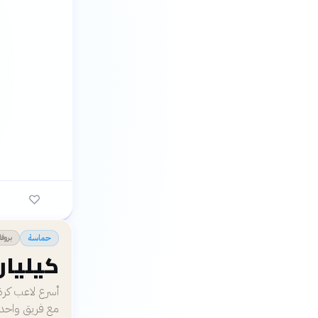
بروفا
حماسة
كيليان
مع فريق واحد