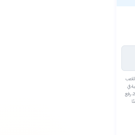
 ربع نهائي كأس العالم 2026 ليصبح اللاعب
اسية في
عالم كرة القدم. يُعرف بسرعته الفائقة، ومهاراته الاستثنائية في المراوغة وإنهاء الهجمات. في 9 يوليو 2026، رفع
ًا