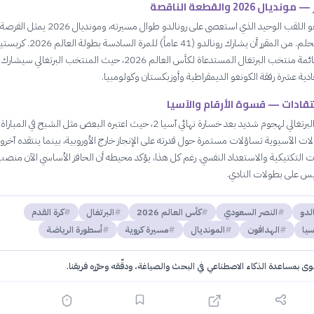
ال 2026 والقطعة الناقصة
كأس العالم هو اللقب الوحيد الذي استعصى على رونالدو طوال مسيرته،
لتحقيق هذا الحلم. من المقرر أن يشارك رونالدو (41 عاماً) للمرة السادسة بطو
رونالدو يقود قائمة منتخب البرتغال المستدعاة لكأس العالم 2026، حيث المنتخب البرتغالي سيشا
دية عشرة رفقة الكونغو الديمقراطية وأوزبكستان وكولومبيا.
نتقادات — قسوة الأرقام والآسيا
تعرض النجم البرتغالي لهجوم شديد بعد خسارة نهائي آسيا 2، حيث اعتبره البعض مثل الشبح في المبار
لات الآسيوية تساؤلات مستمرة حول قدرته على الإنجاز خارج الأوروبية، بينما ينتقده آخرو
 التكتيكية والاستعداد النفسي. رغم كل هذا، يؤكد محيطه أن الحافز الأساسي الآن منص
يس على بطولات النادي.
الدو
النصر السعودي
كأس العالم 2026
البرتغال
كرة القدم
سيا
الهدافون
المونديال
مسيرة كروية
أسطورة الرياضة
توى بمساعدة الذكاء الاصطناعي في البحث والصياغة، ودقّقه وحرّره فريقنا.