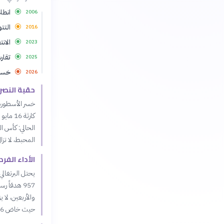
انطلا
2006
التتو
2016
الان
2023
تقارب من 
2025
خسارة ن
2026
حقبة النصر
المحبط، لا تزا
الأداء الفر
والأربعين، لا 
حيث خاض 16 مباراة منذ مطلع عام 2026، سجل خلالها 12 هدفاً.