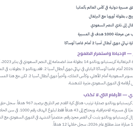
ق مسيرة دولية في كأس العالم بألمانيا
يج بـ بطولة أوروبا مع البرتغال
تقال إلى نادي النصر السعودي
مرحلة 1000 هدف في المسيرة
هائي دوري أبطال آسيا 2 أمام غامبا أوساكا
 — الإحباط واستمرار الطموح
خسر الأسطورة البرت
كارثة 16 مايو 2026 أمام غامبا أوساكا الياباني في نهائي دوري أبطال آسيا 2. ف
الحالي: كأس السوبر السعودية أمام الأهلي، وكأس الملك، وأخيراً دوري أبطال آسيا 2. لكن مع هذا 
ل أرقامه في الدوري السعودي مثيرة للدهشة.
دي — الأرقام التي لا تكذب
يحتل البرتغالي كريستيانو رونالدو صدارة ترتيب هدافي كرة القدم عبر التاريخ برصيد 67
957 هدفاً رسميًا في مسيرته الاحترافية، ويحتاج إلى 43 هدفاً فقط لبلوغ الهدف رقم 1000
يزال كريستيانو رونالدو يثبت أن العمر مجرد رقم، متصدراً الدشهد في الدوري السعودي مع الن