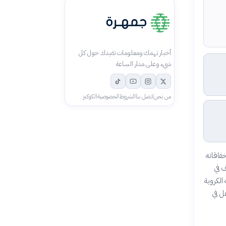
أخبار تهمك ومعلومات تفيدك حول كل
شيء وعلى مدار الساعة
من نحن
اتصل بنا
الشروط
الخصوصية
الكوكيز
مايو 2026، ليضيف لائحة إخفاقاته
جم البرتغالي (41 عاماً) قرب تسجيل 1000 هدف في
ياته الكروية
ذهل في