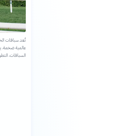
تُعد سباقات ال
عالمية ضخمة. يب
السباقات، التطور