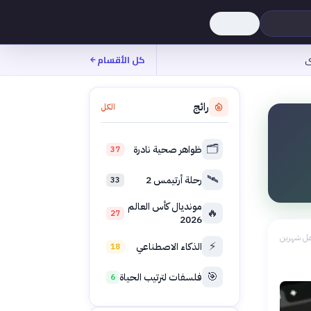
ى
كل الأقسام
رائج
الكل
🗂️
ظواهر صحية نادرة
37
🛰️
رحلة أرتيمس 2
33
مونديال كأس العالم
🔥
27
2026
بل شهرين
⚡
الذكاء الاصطناعي
18
🎯
فلسفات لترتيب الحياة
6