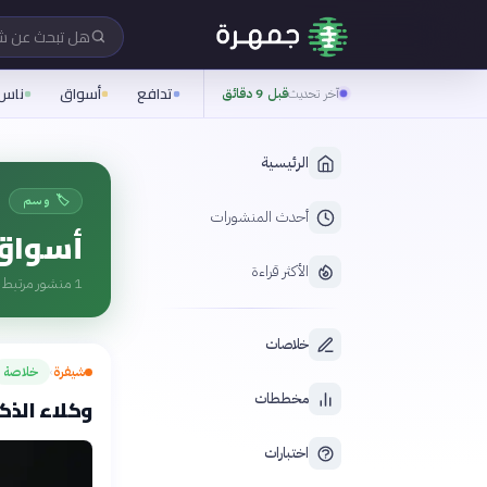
هل تبحث عن 
تدافع
أسواق
ناس
آخر تحديث
قبل 9 دقائق
الرئيسية
🏷️ وسم
أحدث المنشورات
أسواق 
الأكثر قراءة
1
منشور مرتبط ب
خلاصات
شيفرة
خلاصة
›
مخططات
وكلاء الذكاء ال
اختبارات