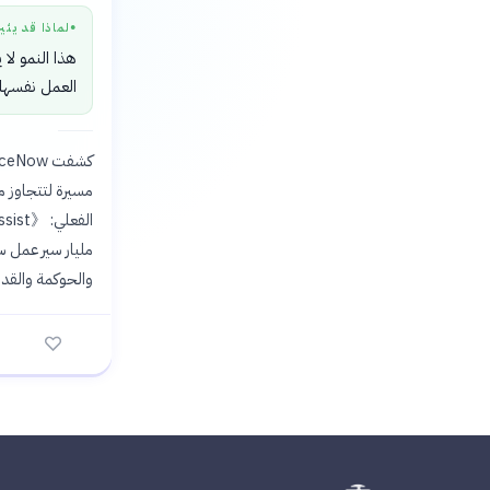
لماذا قد يثي
●
هذا النمو لا 
العمل نفسها.
مليار سير عمل سن
والحوكمة والقدر