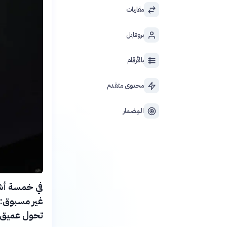
مقارنات
بروفايل
بالأرقام
محتوى متقدم
المِضمار
تحول عميق ف