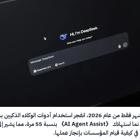
في خمسة أشهر فقط من عام 2026، انفجر استخدام أدوات الوكلاء الذك
غير مسبوق: نما استهلاك 《AI Agent Assist》 بنسبة 55 مرة، مما يشي
ي كيفية قيام المؤسسات بإنجاز عملها.