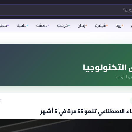
شيء؟
روح
شيفرة
زمان
خريطة
دهشة
عافية
معن
التكنولوجيا
هذا الوسم
ق
اصطناعي تنمو 55 مرة في 5 أشهر