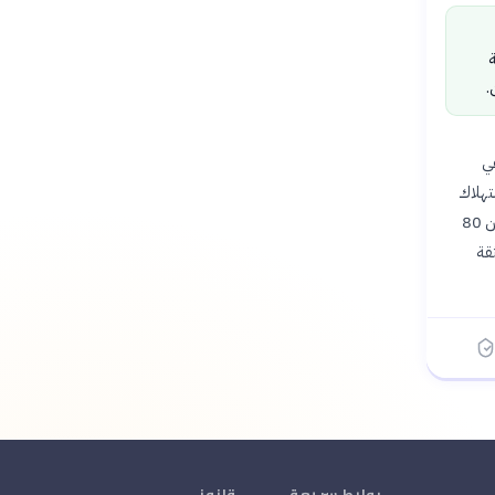
ة
.
عي
ظر إلى استهلاك
الفعلي: 《AI Agent Assist》 نما 55 مرة في خمسة أشهر فقط، وجهاز ServiceNow يشغّل أكثر من 80
ثقة
روابط سريعة
قانوني