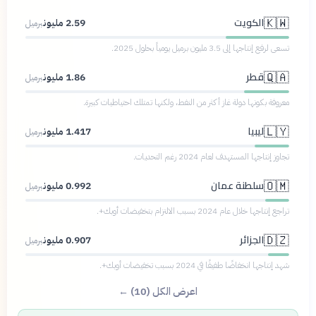
الكويت
🇰🇼
2.59 مليون
برميل
تسعى لرفع إنتاجها إلى 3.5 مليون برميل يومياً بحلول 2025.
قطر
🇶🇦
1.86 مليون
برميل
معروفة بكونها دولة غاز أكثر من النفط، ولكنها تمتلك احتياطيات كبيرة.
ليبيا
🇱🇾
1.417 مليون
برميل
تجاوز إنتاجها المستهدف لعام 2024 رغم التحديات.
سلطنة عمان
🇴🇲
0.992 مليون
برميل
تراجع إنتاجها خلال عام 2024 بسبب الالتزام بتخفيضات أوبك+.
الجزائر
🇩🇿
0.907 مليون
برميل
شهد إنتاجها انخفاضًا طفيفًا في 2024 بسبب تخفيضات أوبك+.
اعرض الكل (10) ←