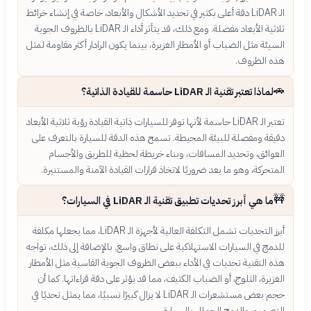
الـ LiDAR دقة أعلى بكثير في تحديد الأشكال والأبعاد، خاصة في إنشاء خرائط
ثلاثية الأبعاد مفصلة. ومع ذلك، قد يتأثر أداء الـ LiDAR بالظروف الجوية
السيئة مثل الضباب أو الأمطار الغزيرة، بينما يكون الرادار أكثر مقاومة لمثل
هذه الظروف.
🚗
لماذا تعتبر تقنية الـ LiDAR حاسمة للقيادة الذاتية؟
تعتبر الـ LiDAR حاسمة لأنها توفر للسيارات ذاتية القيادة رؤية ثلاثية الأبعاد
دقيقة ومفصلة للبيئة المحيطة. تسمح هذه الدقة للسيارة بالتعرف على
العوائق، وتحديد المسافات، وبناء خريطة لحظية للطريق والأجسام
المتحركة، وهو ما يعد ضروريًا لاتخاذ قرارات القيادة الآمنة والمستنيرة.
🚧
ما هي أبرز تحديات تطبيق تقنية الـ LiDAR في السيارات؟
أبرز التحديات تشمل التكلفة العالية لأجهزة الـ LiDAR، مما يجعلها مكلفة
للدمج في السيارات الاستهلاكية على نطاق واسع. بالإضافة إلى ذلك، تواجه
هذه التقنية تحديات في الأداء ببعض الظروف الجوية القاسية مثل الأمطار
الغزيرة، الثلوج، أو الضباب الكثيف، مما قد يؤثر على دقة قراءاتها. كما أن
حجم بعض مستشعرات الـ LiDAR لا يزال كبيرًا نسبيًا، مما يمثل تحديًا في
التصميم والدمج الجمالي بالسيارة.