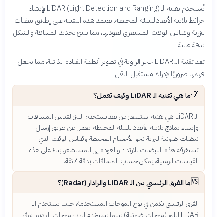
تُستخدم تقنية الـ LiDAR (Light Detection and Ranging) لإنشاء
خرائط ثلاثية الأبعاد للبيئة المحيطة. تعتمد هذه التقنية على إطلاق نبضات
ليزرية وقياس الوقت المستغرق لعودتها، مما يتيح تحديد المسافة والشكل
بدقة عالية.
تعد تقنية الـ LiDAR حجر الزاوية في تطوير أنظمة القيادة الذاتية، مما يجعل
فهمها ضروريًا لإدراك مستقبل النقل.
💡
ما هي تقنية الـ LiDAR وكيف تعمل؟
الـ LiDAR هي تقنية استشعار عن بعد تستخدم الليزر لقياس المسافات
وإنشاء نماذج ثلاثية الأبعاد للبيئة المحيطة. تعمل عن طريق إرسال
نبضات ضوئية ليزرية نحو الأجسام المحيطة وقياس الوقت الذي
تستغرقه هذه النبضات للارتداد والعودة إلى المستشعر. بناءً على هذه
القياسات الزمنية، يمكن حساب المسافات بدقة فائقة.
🆚
ما الفرق الرئيسي بين الـ LiDAR والرادار (Radar)؟
الفرق الرئيسي يكمن في نوع الموجات المستخدمة، حيث يستخدم الـ
LiDAR الليزر (موجات ضوئية) بينما يستخدم الرادار موجات الراديو. يوفر