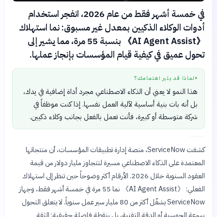
في خمسة أشهر فقط من عام 2026، انفجر استخدام
أدوات الوكلاء الذكيين بمعدل غير مسبوق: نما استهلاك
《AI Agent Assist》 بنسبة 55 مرة، مما يشير إلى
تحول عميق في كيفية قيام المؤسسات بإنجاز عملها.
لماذا قد يثير اهتمامك؟
●
هذا النمو لا يعني أن الذكاء الاصطناعي مجرد أداة إضافية في يدك،
بل أنه بات بنية أساسية لآلية العمل نفسها. إذا كنت موظفاً في
شركة متوسطة أو كبيرة، فأنت تعمل بالفعل بجانب وكلاء ذكيين.
كشفت ServiceNow، منصة إدارة تطبيقات المؤسسات، أن منتجاتها
المعتمدة على الذكاء الاصطناعي مسيرة لتتجاوز مليار دولار من قيمة
العقود السنوية خلال 2026. الأرقام أكثر وضوحاً حين تنظر إلى استهلاك
الفعلي: 《AI Agent Assist》 نما 55 مرة في خمسة أشهر فقط، وجهاز
ServiceNow يشغّل أكثر من 80 مليار سير عمل سنوياً. لا يتعلق التحول
بسرعة الحوسبة أو الدقة التقنية، بل بنقطة فاصلة حقيقية: الثقة