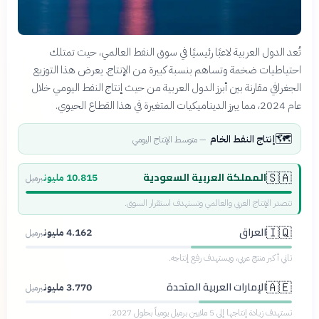
تُعد الدول العربية لاعبًا رئيسيًا في سوق النفط العالمي، حيث تمتلك
احتياطيات ضخمة وتساهم بنسبة كبيرة من الإنتاج. يعرض هذا التوزيع
الجغرافي مقارنة بين أبرز الدول العربية من حيث إنتاج النفط اليومي خلال
عام 2024، مما يبرز الديناميكيات المتغيرة في هذا القطاع الحيوي.
🗺️
إنتاج النفط الخام
—
متوسط الإنتاج اليومي
المملكة العربية السعودية
🇸🇦
10.815 مليون
برميل
تتصدر الإنتاج العربي والعالمي وتستهدف استقرار السوق.
العراق
🇮🇶
4.162 مليون
برميل
ثاني أكبر منتج عربي، ويستهدف رفع إنتاجه.
الإمارات العربية المتحدة
🇦🇪
3.770 مليون
برميل
تستهدف زيادة إنتاجها إلى 5 ملايين برميل يومياً بحلول 2027.