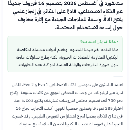
ستانفورد في أغسطس 2026 بتصميم 16 فيروسًا جديدًا
عبر الذكاء الاصطناعي، قادرًا على التكاثر، في إنجاز علمي
يفتح آفاقًا واسعة للعلاجات الجينية مع إثارة مخاوف
حول إساءة الاستخدام المحتملة.
لماذا قد يثير اهتمامك؟
●
هذا التقدم يغير فهمنا للجينوم، ويقدم أدوات محتملة لمكافحة
البكتيريا المقاومة للمضادات الحيوية، لكنه يطرح تساؤلات ملحة
حول ضرورة التشريعات والرقابة العلمية لمواكبة هذه التطورات.
اعتمد الباحثون على نموذجي الذكاء الاصطناعي Evo 1 و Evo 2، اللذين
تدربا على تريليونات من وحدات الحمض النووي من كائنات متنوعة، لإنتاج
نحو 700 ألف تصميم محتمل لفيروسات تستهدف بكتيريا E. coli. بعد
اختيار 285 نموذجًا وتصنيع حمضها النووي، أثبتت التجارب نجاح 16
فيروسًا في التكاثر، بعضها أسرع انتشارًا من الفيروس الطبيعي. وقد حُصرت
التجربة على فيروسات تصيب البكتيريا لضمان السلامة، مع استبعاد