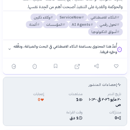
والحوكمة والقدرة على التنفيذ أصبحت أهم من الجِدة نفسها.
الذكاء الاصطناعي
ServiceNow
وكلاء ذكيين
تحول رقمي
AI Agents
المؤسسات
أتمتة
أسواق التكنولوجيا
أُعدّ هذا المحتوى بمساعدة الذكاء الاصطناعي في البحث والصياغة، ودقّقه
وحرّره فريقنا.
إحصاءات المنشور
فلسفتنا المعرفية
·
سياسة الذكاء الاصطناعي
تاريخ النشر
مشاهدات
إعجابات
٢٠ مايو ٢٠٢٦ في ١٠:٣٠
0
1
ص
مشاركات
وقت القراءة
0
1 دق