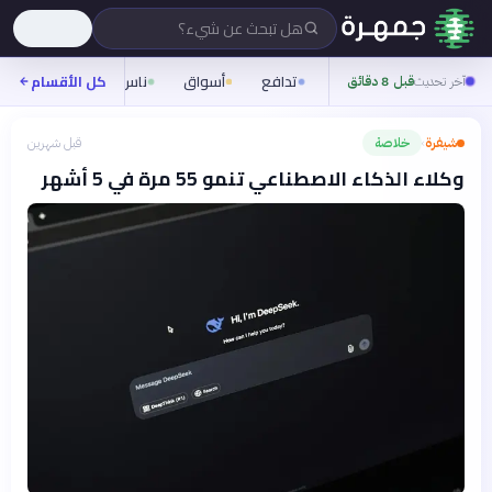
هل تبحث عن شيء؟
تدافع
أسواق
ناس
روح
كل الأقسام
شيفر
آخر تحديث
قبل 8 دقائق
شيفرة
خلاصة
قبل شهرين
›
وكلاء الذكاء الاصطناعي تنمو 55 مرة في 5 أشهر