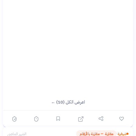
اعرض الكل (10) ←
شيفرة
مقارنة — مقارنة بالأرقام
الشهر الماضي
›