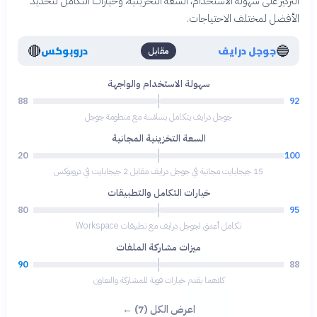
التركيز على سهولة الاستخدام، السعة التخزينية، وخيارات التكامل لتحديد
الأفضل لمختلف الاحتياجات.
🔴
🔵
جوجل درايف
دروبوكس
مقابل
سهولة الاستخدام والواجهة
88
92
جوجل درايف يتكامل بسلاسة مع منظومة جوجل
السعة التخزينية المجانية
20
100
15 جيجابايت مجانية في جوجل درايف مقابل 2 جيجابايت في دروبوكس
خيارات التكامل والتطبيقات
80
95
تكامل أعمق لجوجل درايف مع تطبيقات Workspace
ميزات مشاركة الملفات
90
88
كلاهما يقدم خيارات قوية للمشاركة والتعاون
اعرض الكل (7) ←