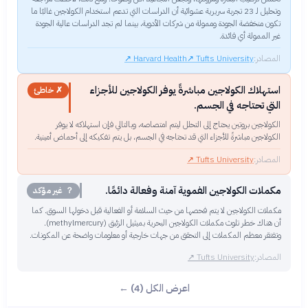
وتحليل لـ 23 تجربة سريرية عشوائية أن الدراسات التي تدعم استخدام الكولاجين غالبًا ما
تكون منخفضة الجودة وممولة من شركات الأدوية، بينما لم تجد الدراسات عالية الجودة
غير الممولة أي فائدة.
المصادر:
Tufts University
↗
Harvard Health
↗
استهلاك الكولاجين مباشرةً يوفر الكولاجين للأجزاء
✗ خاطئ
التي تحتاجه في الجسم.
الكولاجين بروتين يحتاج إلى التحلل ليتم امتصاصه، وبالتالي فإن استهلاكه لا يوفر
الكولاجين مباشرةً للأجزاء التي قد تحتاجه في الجسم، بل يتم تفكيكه إلى أحماض أمينية.
المصادر:
Tufts University
↗
مكملات الكولاجين الفموية آمنة وفعالة دائمًا.
？ غير مؤكد
مكملات الكولاجين لا يتم فحصها من حيث السلامة أو الفعالية قبل دخولها السوق. كما
أن هناك خطر تلوث مكملات الكولاجين البحرية بميثيل الزئبق (methylmercury).
وتفتقر معظم المكملات إلى التحقق من جهات خارجية أو معلومات واضحة عن المكونات.
المصادر:
Tufts University
↗
اعرض الكل (4) ←