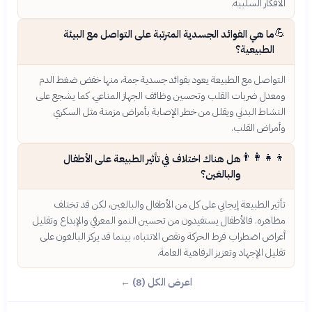
الأفكار السلبية.
💪
ما هي الفوائد الجسدية المترتبة على التواصل مع البيئة
الطبيعية؟
التواصل مع الطبيعة يعود بفوائد جسدية جمة، منها خفض ضغط الدم
ومعدل ضربات القلب وتحسين وظائف الجهاز المناعي. كما يشجع على
النشاط البدني ويقلل من خطر الإصابة بأمراض مزمنة مثل السكري
وأمراض القلب.
👨‍👩‍👧‍👦
هل هناك اختلاف في تأثير الطبيعة على الأطفال
والبالغين؟
تأثير الطبيعة إيجابي على كل من الأطفال والبالغين، لكن قد تختلف
مظاهره. فالأطفال يستفيدون من تحسين النمو المعرفي والإبداع وتقليل
أعراض اضطراب فرط الحركة ونقص الانتباه، بينما قد يركز البالغون على
تقليل الإجهاد وتعزيز الرفاهية العامة.
اعرض الكل (8) ←