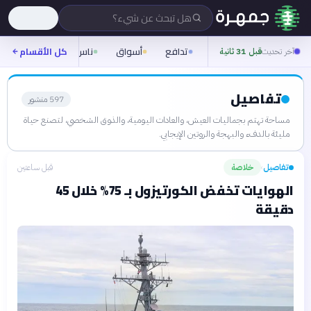
هل تبحث عن شيء؟
تدافع
أسواق
ناس
روح
كل الأقسام
شيفر
آخر تحديث
قبل 31 ثانية
تفاصيل
597
منشور
مساحة تهتم بجماليات العيش، والعادات اليومية، والذوق الشخصي، لتصنع حياة
مليئة بالدفء والبهجة والروتين الإيجابي.
تفاصيل
خلاصة
قبل ساعتين
›
الهوايات تخفض الكورتيزول بـ 75% خلال 45
دقيقة