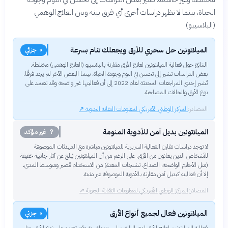
الحياة، بينما لا تظهر دراسات أخرى أي فرق بينه وبين العلاج الوهمي
(البلاسيبو).
الميلاتونين حل سحري للأرق ويجعلك تنام بسرعة
◑ جزئي
النتائج حول فعالية الميلاتونين لعلاج الأرق مقارنة بالبلاسيبو (العلاج الوهمي) مختلطة.
بعض الدراسات تشير إلى تحسن في النوم وجودة الحياة، بينما البعض الآخر لم يجد فرقًا.
تُشير إحدى المراجعات المحدثة لعام 2022 إلى أن فعاليتها غير واضحة وقد تعتمد على
نوع الأرق والحالات المصاحبة.
المصادر:
المركز الوطني الأمريكي لمعلومات التقانة الحيوية
↗
الميلاتونين بديل آمن للأدوية المنومة
？ غير مؤكد
لا توجد دراسات تقارن الفعالية السريرية للميلاتونين مباشرة مع المهدئات الموصوفة
للأشخاص الذين يعانون من الأرق. على الرغم من أن الميلاتونين يُبلغ عن آثار جانبية خفيفة
(مثل الأحلام الواضحة، الصداع، تشنجات المعدة) من الاستخدام قصير ومتوسط ​​المدى،
إلا أن فعاليته كبديل آمن مقارنة بالأدوية الموصوفة غير مثبتة.
المصادر:
المركز الوطني الأمريكي لمعلومات التقانة الحيوية
↗
الميلاتونين فعال لجميع أنواع الأرق
◑ جزئي