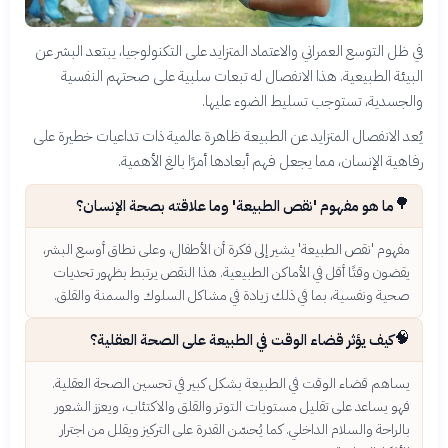
في ظل التوسع العمراني والاعتماد المتزايد على التكنولوجيا، يبتعد البشر عن
البيئة الطبيعية. هذا الانفصال له تبعات سلبية على صحتهم النفسية
والجسدية، تستوجب تسليط الضوء عليها.
يُعد الانفصال المتزايد عن الطبيعة ظاهرة عالمية ذات تداعيات خطيرة على
رفاهية الإنسان، مما يجعل فهم أبعادها أمرًا بالغ الأهمية.
🌳
ما هو مفهوم 'نقص الطبيعة' وما علاقته بصحة الإنسان؟
مفهوم 'نقص الطبيعة' يشير إلى فكرة أن الأطفال، وعلى نطاق أوسع البشر،
يقضون وقتًا أقل في الأماكن الطبيعية. هذا النقص يرتبط بظهور تحديات
صحية ونفسية، بما في ذلك زيادة في مشاكل السلوك والسمنة والقلق.
🧠
كيف يؤثر قضاء الوقت في الطبيعة على الصحة العقلية؟
يساهم قضاء الوقت في الطبيعة بشكل كبير في تحسين الصحة العقلية.
فهو يساعد على تقليل مستويات التوتر والقلق والاكتئاب، ويعزز الشعور
بالراحة والسلام الداخلي. كما يُحسّن القدرة على التركيز ويقلل من اجترار