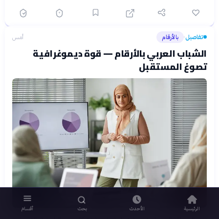
تفاصيل
بالأرقام
أمس
›
الشباب العربي بالأرقام — قوة ديموغرافية
تصوغ المستقبل
الرئيسية
الأحدث
بحث
أقسام