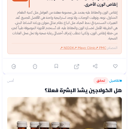
إنقاص الوزن الأخرى.
إنقاص الوزن والحفاظ عليه يعتمد على مجموعة معقدة من العوامل مثل كمية الطعام
المتناول، نوعه، وتوقيت الوجبات، ولا توجد استراتيجية واحدة هي الأفضل للجميع. تُعد
التغييرات المستمرة في نمط الحياة، مثل اتباع نظام غذائي متوازن وزيادة النشاط البدني،
هي الطريقة الأمثل لخسارة الوزن والحفاظ عليه. قد تُستخدم الأدوية الموصوفة طبياً كجزء
من خطة إنقاص الوزن، ولكنها تتطلب إشراف أخصائي رعاية صحية ولا تحل محل العادات
الصحية.
المصادر:
PMC
↗
Mayo Clinic
↗
NIDDK
↗
تفاصيل
تحقق
أمس
›
هل الكولاجين يشدّ البشرة فعلاً؟