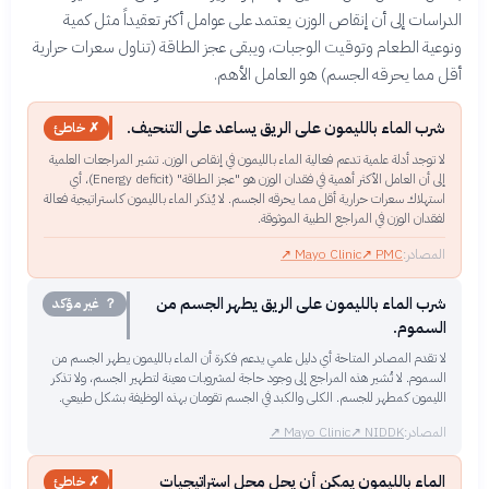
الدراسات إلى أن إنقاص الوزن يعتمد على عوامل أكثر تعقيداً مثل كمية
ونوعية الطعام وتوقيت الوجبات، ويبقى عجز الطاقة (تناول سعرات حرارية
أقل مما يحرقه الجسم) هو العامل الأهم.
شرب الماء بالليمون على الريق يساعد على التنحيف.
✗ خاطئ
لا توجد أدلة علمية تدعم فعالية الماء بالليمون في إنقاص الوزن. تشير المراجعات العلمية
إلى أن العامل الأكثر أهمية في فقدان الوزن هو "عجز الطاقة" (Energy deficit)، أي
استهلاك سعرات حرارية أقل مما يحرقه الجسم. لا يُذكر الماء بالليمون كاستراتيجية فعالة
لفقدان الوزن في المراجع الطبية الموثوقة.
المصادر:
PMC
↗
Mayo Clinic
↗
شرب الماء بالليمون على الريق يطهر الجسم من
？ غير مؤكد
السموم.
لا تقدم المصادر المتاحة أي دليل علمي يدعم فكرة أن الماء بالليمون يطهر الجسم من
السموم. لا تُشير هذه المراجع إلى وجود حاجة لمشروبات معينة لتطهير الجسم، ولا تذكر
الليمون كمطهر للجسم. الكلى والكبد في الجسم تقومان بهذه الوظيفة بشكل طبيعي.
المصادر:
NIDDK
↗
Mayo Clinic
↗
الماء بالليمون يمكن أن يحل محل استراتيجيات
✗ خاطئ