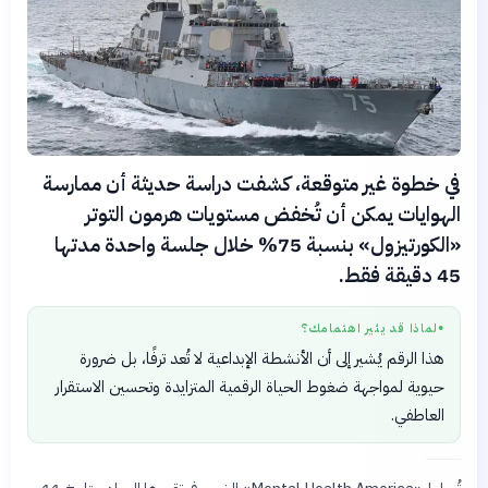
في خطوة غير متوقعة، كشفت دراسة حديثة أن ممارسة
الهوايات يمكن أن تُخفض مستويات هرمون التوتر
«الكورتيزول» بنسبة 75% خلال جلسة واحدة مدتها
45 دقيقة فقط.
لماذا قد يثير اهتمامك؟
●
هذا الرقم يُشير إلى أن الأنشطة الإبداعية لا تُعد ترفًا، بل ضرورة
حيوية لمواجهة ضغوط الحياة الرقمية المتزايدة وتحسين الاستقرار
العاطفي.