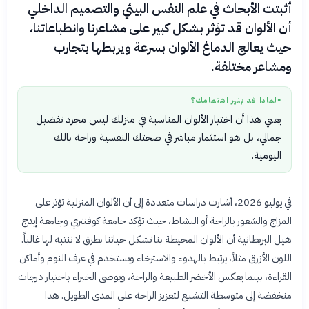
أثبتت الأبحاث في علم النفس البيئي والتصميم الداخلي
أن الألوان قد تؤثر بشكل كبير على مشاعرنا وانطباعاتنا،
حيث يعالج الدماغ الألوان بسرعة ويربطها بتجارب
ومشاعر مختلفة.
لماذا قد يثير اهتمامك؟
●
يعني هذا أن اختيار الألوان المناسبة في منزلك ليس مجرد تفضيل
جمالي، بل هو استثمار مباشر في صحتك النفسية وراحة بالك
اليومية.
في يوليو 2026، أشارت دراسات متعددة إلى أن الألوان المنزلية تؤثر على
المزاج والشعور بالراحة أو النشاط، حيث تؤكد جامعة كوفنتري وجامعة إيدج
هيل البريطانية أن الألوان المحيطة بنا تشكل حياتنا بطرق لا ننتبه لها غالباً.
اللون الأزرق مثلاً، يرتبط بالهدوء والاسترخاء ويستخدم في غرف النوم وأماكن
القراءة، بينما يعكس الأخضر الطبيعة والراحة، ويوصى الخبراء باختيار درجات
منخفضة إلى متوسطة التشبع لتعزيز الراحة على المدى الطويل. هذا