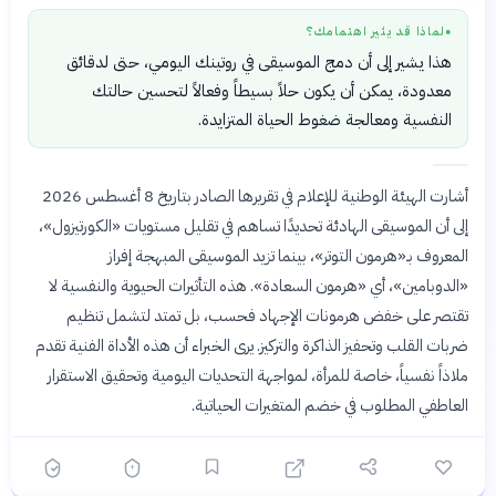
لماذا قد يثير اهتمامك؟
●
هذا يشير إلى أن دمج الموسيقى في روتينك اليومي، حتى لدقائق
معدودة، يمكن أن يكون حلاً بسيطاً وفعالاً لتحسين حالتك
النفسية ومعالجة ضغوط الحياة المتزايدة.
أشارت الهيئة الوطنية للإعلام في تقريرها الصادر بتاريخ 8 أغسطس 2026
إلى أن الموسيقى الهادئة تحديدًا تساهم في تقليل مستويات «الكورتيزول»،
المعروف بـ«هرمون التوتر»، بينما تزيد الموسيقى المبهجة إفراز
«الدوبامين»، أي «هرمون السعادة». هذه التأثيرات الحيوية والنفسية لا
تقتصر على خفض هرمونات الإجهاد فحسب، بل تمتد لتشمل تنظيم
ضربات القلب وتحفيز الذاكرة والتركيز. يرى الخبراء أن هذه الأداة الفنية تقدم
ملاذاً نفسياً، خاصة للمرأة، لمواجهة التحديات اليومية وتحقيق الاستقرار
العاطفي المطلوب في خضم المتغيرات الحياتية.