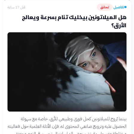
تفاصيل
تحقق
قبل 17 ساعة
›
هل الميلاتونين بيخليك تنام بسرعة ويعالج
الأرق؟
بينما يُروج للميلاتونين كحل فوري وطبيعي للأرق، خاصة مع سهولة
الحصول عليه وترويج صانعي المحتوى له، فإن الأدلة العلمية حول فعاليته
مختلطة وغير حاسمة. تشير بعض الدراسات إلى تحسن في النوم وجودة