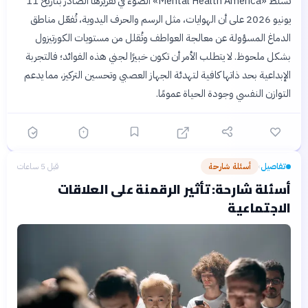
تُسلط «Mental Health America» الضوء في تقريرها الصادر بتاريخ 11
يونيو 2026 على أن الهوايات، مثل الرسم والحرف اليدوية، تُفعّل مناطق
الدماغ المسؤولة عن معالجة العواطف وتُقلل من مستويات الكورتيزول
بشكل ملحوظ. لا يتطلب الأمر أن تكون خبيرًا لجني هذه الفوائد؛ فالتجربة
الإبداعية بحد ذاتها كافية لتهدئة الجهاز العصبي وتحسين التركيز، مما يدعم
التوازن النفسي وجودة الحياة عمومًا.
تفاصيل
أسئلة شارحة
قبل 5 ساعات
›
أسئلة شارحة: تأثير الرقمنة على العلاقات
الاجتماعية