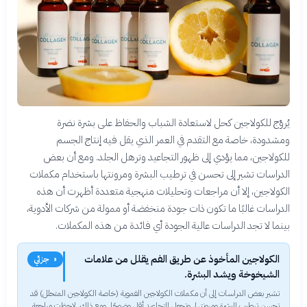
يُروّج للكولاجين كحل لاستعادة الشباب والحفاظ على بشرة نضرة
ومشدودة، خاصة مع التقدم في العمر الذي يقل فيه إنتاج الجسم
للكولاجين، مما يؤدي إلى ظهور التجاعيد وترهل الجلد. ومع أن بعض
الدراسات تشير إلى تحسن في ترطيب البشرة ومرونتها باستخدام مكملات
الكولاجين، إلا أن مراجعات وتحليلات منهجية متعددة أظهرت أن هذه
الدراسات غالبًا ما تكون ذات جودة منخفضة أو ممولة من شركات الأدوية،
بينما لا تجد الدراسات عالية الجودة أي فائدة من هذه المكملات.
الكولاجين المأخوذ عن طريق الفم يقلل من علامات
◑ جزئي
الشيخوخة ويشد البشرة.
تشير بعض الدراسات إلى أن مكملات الكولاجين الفموية (خاصة الكولاجين المتحلل) قد
تحسن ترطيب البشرة ومرونتها، وتجعل التجاعيد أقل وضوحًا. ومع ذلك، لاحظت مراجعة