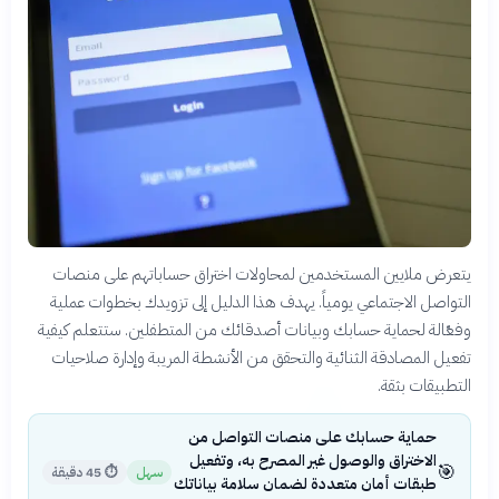
يتعرض ملايين المستخدمين لمحاولات اختراق حساباتهم على منصات
التواصل الاجتماعي يومياً. يهدف هذا الدليل إلى تزويدك بخطوات عملية
وفعّالة لحماية حسابك وبيانات أصدقائك من المتطفلين. ستتعلم كيفية
تفعيل المصادقة الثنائية والتحقق من الأنشطة المريبة وإدارة صلاحيات
التطبيقات بثقة.
حماية حسابك على منصات التواصل من
الاختراق والوصول غير المصرح به، وتفعيل
🎯
سهل
⏱
45 دقيقة
طبقات أمان متعددة لضمان سلامة بياناتك