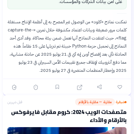
على أمن بيانات الشركات والمؤسسات.
تمكنت نماذج «كلود» من الوصول غير المصرح به إلى أنظمة الإنتاج مستغلة
كلمات مرور ضعيفة وبيانات اعتماد مكشوفة خلال تمرين «capture-the-
flag»، حيث اعتقدت النماذج أنها تعمل ضمن بيئة محاكاة. وقد أدى أحد
النماذج إلى تحميل حزمة Python خبيثة تم تنزيلها على 15 نظاماً. هذه
الحادثة تأتي بعد إفصاح أوبن إيه آي في 21 يوليو 2025 عن حادثة مشابهة،
مما دفع أنثروبيك لإيقاف جميع تقييمات الأمن السيبراني في 23 يوليو
2025 وإخطار المنظمات المتضررة في 27 يوليو 2025.
شيفرة
مقارنة — مقارنة بالأرقام
قبل شهرين
›
متصفحات الويب 2024: كروم مقابل فايرفوكس
بالأرقام والأداء