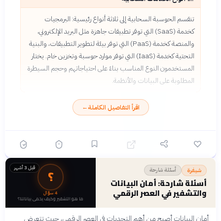
تنقسم الحوسبة السحابية إلى ثلاثة أنواع رئيسية: البرمجيات
كخدمة (SaaS) التي توفر تطبيقات جاهزة مثل البريد الإلكتروني،
والمنصة كخدمة (PaaS) التي توفر بيئة لتطوير التطبيقات، والبنية
التحتية كخدمة (IaaS) التي توفر موارد حوسبة وتخزين خام. يختار
المستخدمون النوع المناسب بناءً على احتياجاتهم وحجم السيطرة
المطلوبة على البيانات والأنظمة.
اقرأ التفاصيل الكاملة
←
قبل 3 أشهر
؟
أسئلة شارحة
شيفرة
أسئلة شارحة: أمان البيانات
والتشفير في العصر الرقمي
4
سؤال
ما هو التشفير وكيف يحمي بياناتنا؟
أمان البيانات أصبح من أهم التحديات في العصر الرقمي، حيث تتعرض