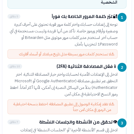
الشخصية
غيّر كلمة المرور الخاصة بك فوراً
🔐
5 دقائق
1
توجه إلى إعدادات حسابك واختر كلمة مرور قوية تحتوي على أحرف كبيرة
وصغيرة وأرقام ورموز خاصة. تأكد من أنها فريدة وليست مستخدمة في أي
حساب آخر. استخدم مدير كلمات مرور موثوق مثل Bitwarden أو
1Password لتخزينها بأمان.
⚠️
لا تستخدم كلمات مرور بسيطة مثل تاريخ ميلادك أو أسماء أقاربك
فعّل المصادقة الثنائية (2FA)
📱
10 دقائق
2
ادخل إلى الإعدادات الأمنية لحسابك واختر خيار المصادقة الثنائية. اختر
التحقق عبر تطبيق مصادقة (Google Authenticator أو Microsoft
Authenticator) بدلاً من الرسائل النصية إن أمكن، لأنها أكثر أماناً. احفظ
رموز النسخ الاحتياطية في مكان آمن.
⚠️
لا تفقد إمكانية الوصول إلى تطبيق المصادقة؛ احتفظ بنسخة احتياطية
من الرموز في مكان آمن جداً
تحقق من الأنشطة والجلسات النشطة
👁️
7 دقائق
3
ادخل إلى قسم 'الأنشطة الأخيرة' أو 'الجلسات النشطة' في إعدادات