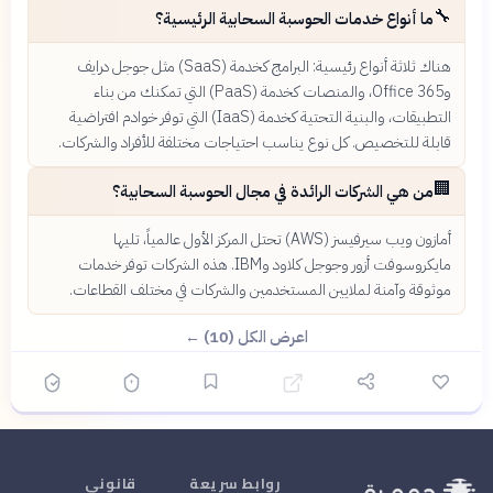
🔧
ما أنواع خدمات الحوسبة السحابية الرئيسية؟
هناك ثلاثة أنواع رئيسية: البرامج كخدمة (SaaS) مثل جوجل درايف
وOffice 365، والمنصات كخدمة (PaaS) التي تمكنك من بناء
التطبيقات، والبنية التحتية كخدمة (IaaS) التي توفر خوادم افتراضية
قابلة للتخصيص. كل نوع يناسب احتياجات مختلفة للأفراد والشركات.
🏢
من هي الشركات الرائدة في مجال الحوسبة السحابية؟
أمازون ويب سيرفيسز (AWS) تحتل المركز الأول عالمياً، تليها
مايكروسوفت أزور وجوجل كلاود وIBM. هذه الشركات توفر خدمات
موثوقة وآمنة لملايين المستخدمين والشركات في مختلف القطاعات.
اعرض الكل (10) ←
روابط سريعة
قانوني