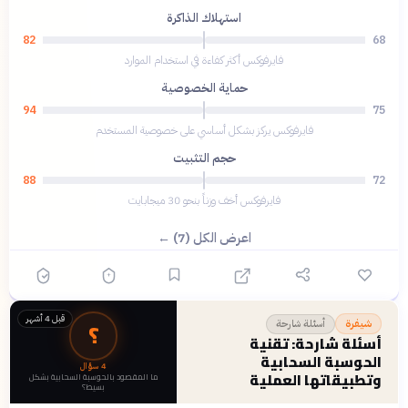
استهلاك الذاكرة
82
68
فايرفوكس أكثر كفاءة في استخدام الموارد
حماية الخصوصية
94
75
فايرفوكس يركز بشكل أساسي على خصوصية المستخدم
حجم التثبيت
88
72
فايرفوكس أخف وزناً بنحو 30 ميجابايت
اعرض الكل (7) ←
قبل 4 أشهر
؟
أسئلة شارحة
شيفرة
أسئلة شارحة: تقنية
الحوسبة السحابية
4
سؤال
وتطبيقاتها العملية
ما المقصود بالحوسبة السحابية بشكل
بسيط؟