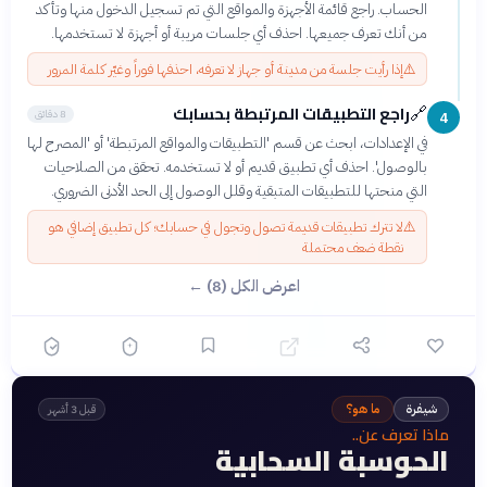
الحساب. راجع قائمة الأجهزة والمواقع التي تم تسجيل الدخول منها وتأكد
من أنك تعرف جميعها. احذف أي جلسات مريبة أو أجهزة لا تستخدمها.
⚠️
إذا رأيت جلسة من مدينة أو جهاز لا تعرفه، احذفها فوراً وغيّر كلمة المرور
راجع التطبيقات المرتبطة بحسابك
🔗
8 دقائق
4
في الإعدادات، ابحث عن قسم 'التطبيقات والمواقع المرتبطة' أو 'المصرح لها
بالوصول'. احذف أي تطبيق قديم أو لا تستخدمه. تحقق من الصلاحيات
التي منحتها للتطبيقات المتبقية وقلل الوصول إلى الحد الأدنى الضروري.
⚠️
لا تترك تطبيقات قديمة تصول وتجول في حسابك؛ كل تطبيق إضافي هو
نقطة ضعف محتملة
اعرض الكل (8) ←
شيفرة
ما هو؟
قبل 3 أشهر
ماذا تعرف عن..
الحوسبة السحابية