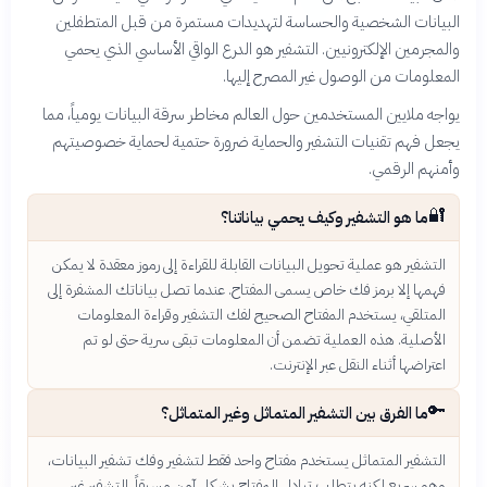
البيانات الشخصية والحساسة لتهديدات مستمرة من قبل المتطفلين
والمجرمين الإلكترونيين. التشفير هو الدرع الواقي الأساسي الذي يحمي
المعلومات من الوصول غير المصرح إليها.
يواجه ملايين المستخدمين حول العالم مخاطر سرقة البيانات يومياً، مما
يجعل فهم تقنيات التشفير والحماية ضرورة حتمية لحماية خصوصيتهم
وأمنهم الرقمي.
🔐
ما هو التشفير وكيف يحمي بياناتنا؟
التشفير هو عملية تحويل البيانات القابلة للقراءة إلى رموز معقدة لا يمكن
فهمها إلا برمز فك خاص يسمى المفتاح. عندما تصل بياناتك المشفرة إلى
المتلقي، يستخدم المفتاح الصحيح لفك التشفير وقراءة المعلومات
الأصلية. هذه العملية تضمن أن المعلومات تبقى سرية حتى لو تم
اعتراضها أثناء النقل عبر الإنترنت.
🔑
ما الفرق بين التشفير المتماثل وغير المتماثل؟
التشفير المتماثل يستخدم مفتاح واحد فقط لتشفير وفك تشفير البيانات،
وهو سريع لكنه يتطلب تبادل المفتاح بشكل آمن مسبقاً. التشفير غير