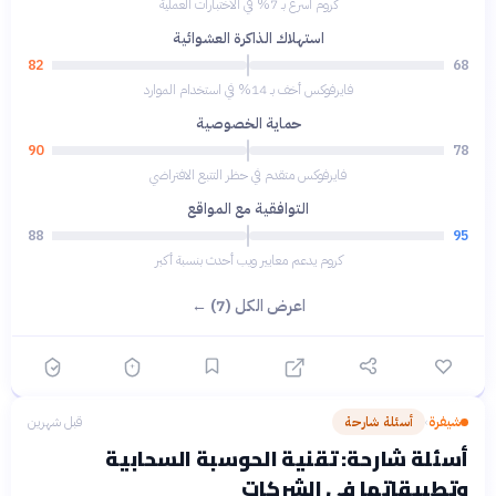
كروم أسرع بـ 7% في الاختبارات العملية
استهلاك الذاكرة العشوائية
82
68
فايرفوكس أخف بـ 14% في استخدام الموارد
حماية الخصوصية
90
78
فايرفوكس متقدم في حظر التتبع الافتراضي
التوافقية مع المواقع
88
95
كروم يدعم معايير ويب أحدث بنسبة أكبر
اعرض الكل (7) ←
شيفرة
أسئلة شارحة
قبل شهرين
›
أسئلة شارحة: تقنية الحوسبة السحابية
وتطبيقاتها في الشركات