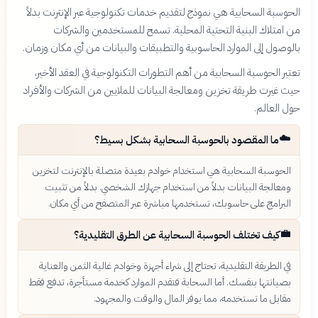
الحوسبة السحابية هي نموذج لتقديم خدمات تكنولوجية عبر الإنترنت بدلاً
من امتلاك البنية التحتية المحلية. تسمح للمستخدمين والشركات
بالوصول إلى الموارد الحاسوبية والتطبيقات والبيانات من أي مكان وزمان.
تعتبر الحوسبة السحابية من أهم التطورات التكنولوجية في العقد الأخير،
حيث غيرت طريقة تخزين ومعالجة البيانات للملايين من الشركات والأفراد
حول العالم.
☁️
ما المقصود بالحوسبة السحابية بشكل بسيط؟
الحوسبة السحابية هي استخدام خوادم بعيدة متصلة بالإنترنت لتخزين
ومعالجة البيانات بدلاً من استخدام جهازك الشخصي. بدلاً من تثبيت
البرامج على حاسوبك، تستخدمها مباشرة عبر المتصفح من أي مكان.
💼
كيف تختلف الحوسبة السحابية عن الطرق التقليدية؟
في الطريقة التقليدية، تحتاج إلى شراء أجهزة وخوادم غالية الثمن والعناية
بصيانتها بنفسك. أما السحابة فتقدم الموارد كخدمة مستأجرة، تدفع فقط
مقابل ما تستخدمه، مما يوفر المال والوقت والمجهود.