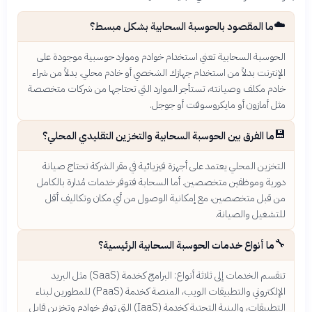
☁️
ما المقصود بالحوسبة السحابية بشكل مبسط؟
الحوسبة السحابية تعني استخدام خوادم وموارد حوسبية موجودة على
الإنترنت بدلاً من استخدام جهازك الشخصي أو خادم محلي. بدلاً من شراء
خادم مكلف وصيانته، تستأجر الموارد التي تحتاجها من شركات متخصصة
مثل أمازون أو مايكروسوفت أو جوجل.
💾
ما الفرق بين الحوسبة السحابية والتخزين التقليدي المحلي؟
التخزين المحلي يعتمد على أجهزة فيزيائية في مقر الشركة تحتاج صيانة
دورية وموظفين متخصصين. أما السحابة فتوفر خدمات مُدارة بالكامل
من قبل متخصصين، مع إمكانية الوصول من أي مكان وتكاليف أقل
للتشغيل والصيانة.
🔧
ما أنواع خدمات الحوسبة السحابية الرئيسية؟
تنقسم الخدمات إلى ثلاثة أنواع: البرامج كخدمة (SaaS) مثل البريد
الإلكتروني والتطبيقات الويب، المنصة كخدمة (PaaS) للمطورين لبناء
التطبيقات، والبنية التحتية كخدمة (IaaS) التي توفر خوادم وتخزين قابل