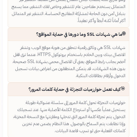
المتماثل يستخدم مفتاحين: عام للتشفير وخاص لفك التشفير، مما يسمح
بتبادل آمن دون الحاجة لمشاركة المفاتيح الحساسة. التشفير غير المتماثل
أكثر أماناً لكنه أبطأ وأكثر تعقيداً.
🌐
ما هي شهادات SSL وما دورها في حماية المواقع؟
شهادات SSL هي وثائق رقمية تتحقق من هوية موقع الويب وتشفر
الاتصال بينك وبين الخادم باستخدام بروتوكول HTTPS. عندما ترى قفل
أخضر بجانب رابط الموقع، يعني أن الاتصال محمي بشهادة SSL صحيحة.
بدون هذه الشهادات، قد يتمكن المتطفلون من اعتراض بيانات تسجيل
الدخول وأرقام بطاقاتك البنكية.
🎯
كيف تعمل خوارزميات التجزئة في حماية كلمات المرور؟
خوارزميات التجزئة تحول كلمة المرور إلى سلسلة عشوائية طويلة
يستحيل عملياً عكسها أو استرجاع الكلمة الأصلية منها. عند تسجيلك
الدخول، يتم تجزئة كلمة المرور التي تدخلها ومقارنتها مع النسخة المخزنة،
وإذا تطابقت يتم السماح بالوصول. هذا النظام يضمن عدم تخزين
كلماتك الفعلية حتى لو تسرب قاعدة البيانات.