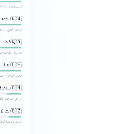
تستهدف زيادة إنتاجها إلى 5 ملايين برميل
الكويت
🇰🇼
تسعى لرفع إنتاجها إلى 3.5 مليون برميل يومي
قطر
🇶🇦
معروفة بكونها دول
ليبيا
🇱🇾
تجاوز إنتاجها المستهدف لعا
سلطنة
🇴🇲
تراجع إنتاجها خلال عام 2024 بسبب الالتزام
الجزائر
🇩🇿
شهد إنتاجها انخفاضًا طفيفًا في