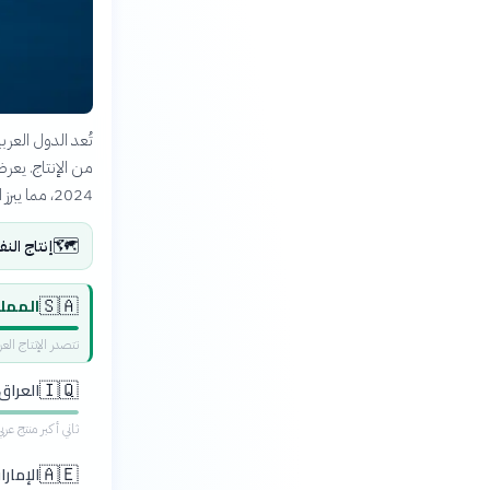
تُعد الدول العر
من الإنتاج. يعرض
2024، مما يبرز الديناميكيات المتغيرة في هذا القطاع الحيوي.
🗺️
إنتاج الن
الممل
🇸🇦
تتصدر الإنتاج ال
العراق
🇮🇶
ثاني أكبر منتج عر
الإمارا
🇦🇪