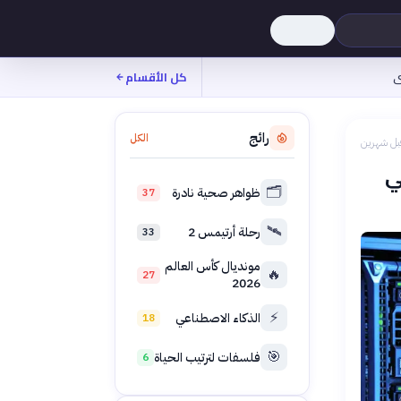
ى
كل الأقسام
رائج
الكل
بل شهرين
ي
🗂️
ظواهر صحية نادرة
37
🛰️
رحلة أرتيمس 2
33
مونديال كأس العالم
🔥
27
2026
⚡
الذكاء الاصطناعي
18
🎯
فلسفات لترتيب الحياة
6