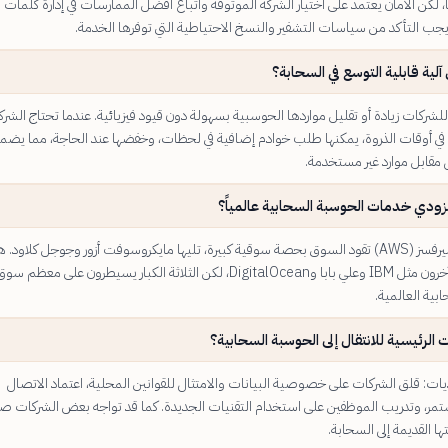
، لكن الأمان يعتمد على اختيار الشركة الموثوقة واتباع أفضل الممارسات في إدارة كلمات ا
جب التأكد من سياسات التشفير والنسخ الاحتياطية التي توفرها الخدمة.
لية قابلية التوسع في السحابة؟
لشركات زيادة أو تقليل مواردها الحوسبية بسهولة دون قيود فيزيائية. عندما تحتاج الشرك
 في أوقات الذروة، يمكنها طلب خوادم إضافية في لحظات، وخفضها عند الحاجة، مما يضم
 مقابل موارد غير مستخدمة.
زودي خدمات الحوسبة السحابية عالمياً؟
أمازون ويب سيرفسز (AWS) تقود السوق بحصة سوقية كبيرة، تليها مايكروسوفت أزور وجوجل كلاود.
أيضاً مزودون آخرون مثل IBM وعلي بابا وDigitalOcean، لكن الثلاثة الكبار يسيطرون على معظم سو
بية العالمية.
ت الرئيسية للانتقال إلى الحوسبة السحابية؟
ات: قلق الشركات على خصوصية البيانات والامتثال للقوانين المحلية، اعتماد الاتصال
ستمر، وتدريب الموظفين على استخدام التقنيات الجديدة. كما قد تواجه بعض الشركات ص
ها القديمة إلى السحابة.