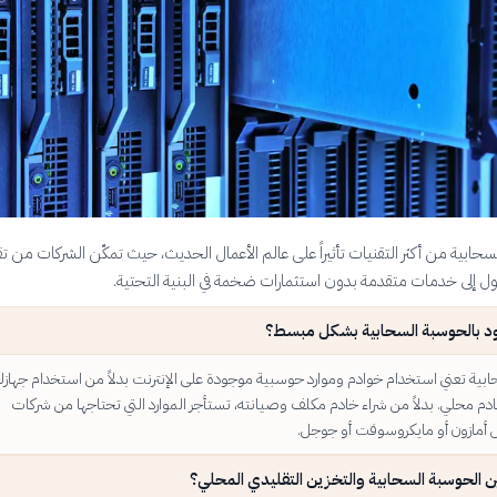
سحابية من أكثر التقنيات تأثيراً على عالم الأعمال الحديث، حيث تمكّن الشركات من ت
ل إلى خدمات متقدمة بدون استثمارات ضخمة في البنية التحتية.
د بالحوسبة السحابية بشكل مبسط؟
بية تعني استخدام خوادم وموارد حوسبية موجودة على الإنترنت بدلاً من استخدام جهاز
م محلي. بدلاً من شراء خادم مكلف وصيانته، تستأجر الموارد التي تحتاجها من شركات
مازون أو مايكروسوفت أو جوجل.
ين الحوسبة السحابية والتخزين التقليدي المحلي؟