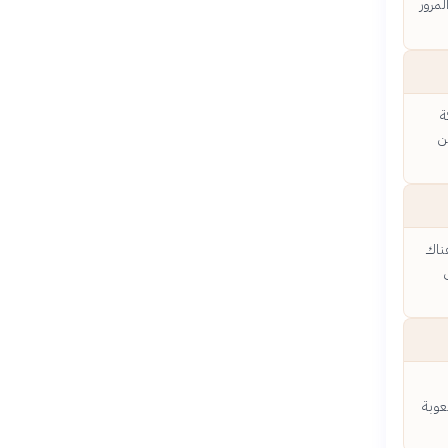
لمرور
ة
ن
 هناك
ق
عوبة