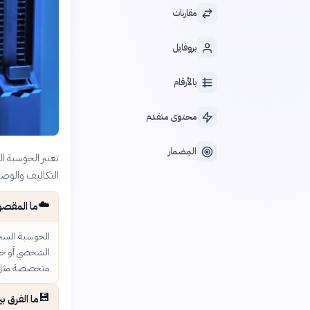
مقارنات
بروفايل
بالأرقام
محتوى متقدم
المِضمار
تعتبر الحوسبة ال
التكاليف والوصو
☁️
ما المقصو
الحوسبة السحا
الشخصي أو خاد
متخصصة مثل أ
💾
ما الفرق ب