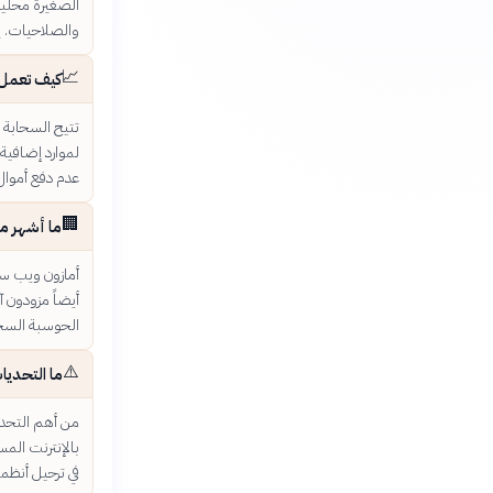
الصغيرة محلياً
والصلاحيات. ي
📈
كيف تعمل آ
تتيح السحابة ل
لموارد إضافية
عدم دفع أموال
🏢
ما أشهر م
الحوسبة السحا
⚠️
ما التحديا
من أهم التحدي
بالإنترنت الم
في ترحيل أنظمت