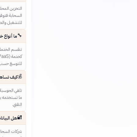
التخزين المحل
السحابة فتوفر
للتشغيل والصي
🔧
ما أنواع خ
للتوسع حسب 
💰
كيف تساهم 
تلغي الحوسبة ا
ما تستخدمه بن
التقني.
🔐
هل البيانا
شركات السحابة