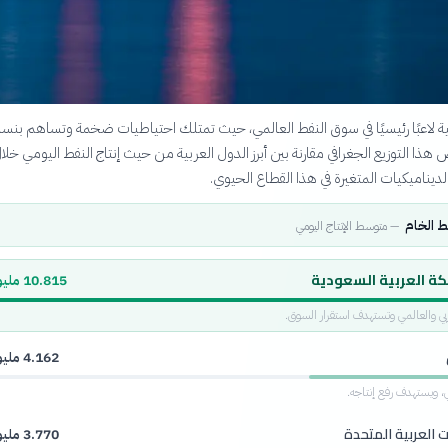
بية لاعبًا رئيسيًا في سوق النفط العالمي، حيث تمتلك احتياطيات ضخمة وتساهم بنسبة
 هذا التوزيع الجغرافي مقارنة بين أبرز الدول العربية من حيث إنتاج النفط اليومي خلا
فط الخام
—
متوسط الإنتاج اليومي
كة العربية السعودية
10.815 مليون
عربي والعالمي وتستهدف استقرار السوق.
4.162 مليون
بي، ويستهدف رفع إنتاجه.
ت العربية المتحدة
3.770 مليون