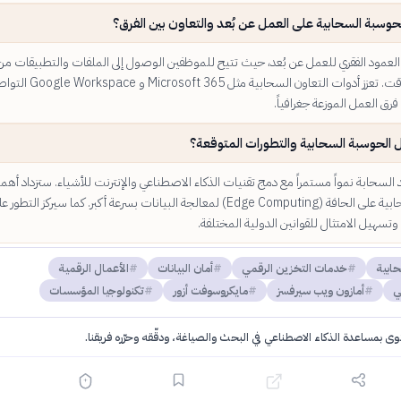
لحوسبة السحابية على العمل عن بُعد والتعاون بين الفرق؟
 العمود الفقري للعمل عن بُعد، حيث تتيح للموظفين الوصول إلى الملفات والتطبيقات من
مكان وفي أي وقت. تعزز أدوات التعاون السحابية مثل Microsoft 365
فرق العمل الموزعة جغرافياً.
 الحوسبة السحابية والتطورات المتوقعة؟
السحابة نمواً مستمراً مع دمج تقنيات الذكاء الاصطناعي والإنترنت للأشياء. ستزداد أهم
الحوسبة السحابية على الحافة (Edge Computing) لمعالجة البيانات بسرعة أكبر. كما سيركز التطور 
تسهيل الامتثال للقوانين الدولية المختلفة.
ابية
خدمات التخزين الرقمي
أمان البيانات
الأعمال الرقمية
ي
أمازون ويب سيرفسز
مايكروسوفت أزور
تكنولوجيا المؤسسات
توى بمساعدة الذكاء الاصطناعي في البحث والصياغة، ودقّقه وحرّره فريقنا.