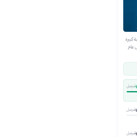
 كبيرة
ل عام
برميل
برميل
برميل