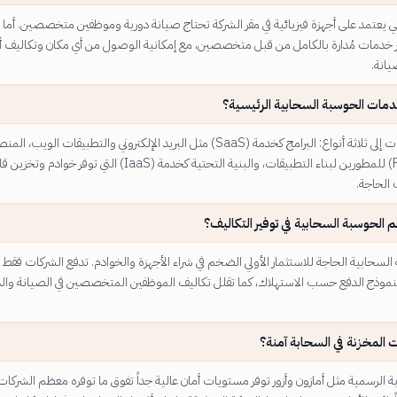
ي يعتمد على أجهزة فيزيائية في مقر الشركة تحتاج صيانة دورية وموظفين متخصصين. أما
 خدمات مُدارة بالكامل من قبل متخصصين، مع إمكانية الوصول من أي مكان وتكاليف أ
انة.
دمات الحوسبة السحابية الرئيسية؟
تنقسم الخدمات إلى ثلاثة أنواع: البرامج كخدمة (SaaS) مثل البريد الإلكتروني والتطبيقات الويب، ال
كخدمة (PaaS) للمطورين لبناء التطبيقات، والبنية التحتية كخدمة (IaaS) التي توفر خوادم وت
الحاجة.
الحوسبة السحابية في توفير التكاليف؟
لسحابية الحاجة للاستثمار الأولي الضخم في شراء الأجهزة والخوادم. تدفع الشركات فقط 
موذج الدفع حسب الاستهلاك، كما تقلل تكاليف الموظفين المتخصصين في الصيانة وال
ت المخزنة في السحابة آمنة؟
 الرسمية مثل أمازون وأزور توفر مستويات أمان عالية جداً تفوق ما توفره معظم الشركات