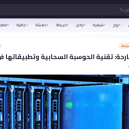
شيء؟
روح
شيفرة
زمان
خريطة
دهشة
عافية
معن
ارحة
ق
رحة: تقنية الحوسبة السحابية وتطبيقاتها ف