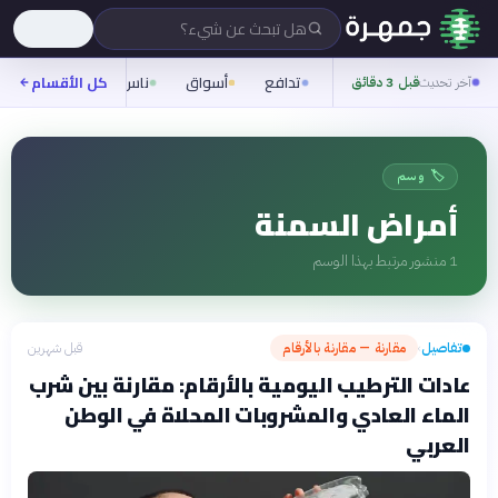
هل تبحث عن شيء؟
تدافع
أسواق
ناس
روح
كل الأقسام
شيفر
آخر تحديث
قبل 3 دقائق
🏷️ وسم
أمراض السمنة
1
منشور مرتبط بهذا الوسم
تفاصيل
مقارنة — مقارنة بالأرقام
قبل شهرين
›
عادات الترطيب اليومية بالأرقام: مقارنة بين شرب
الماء العادي والمشروبات المحلاة في الوطن
العربي